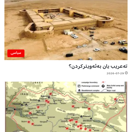
سیاسی
تەعریب یان بەئەویترکردن؟
2026-07-29