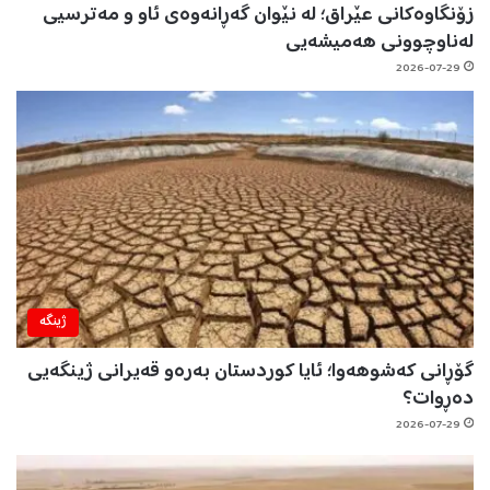
زۆنگاوەکانی عێراق؛ لە نێوان گەڕانەوەی ئاو و مەترسیی
لەناوچوونی هەمیشەیی
2026-07-29
ژینگه‌
گۆڕانی کەشوهەوا؛ ئایا کوردستان بەرەو قەیرانی ژینگەیی
دەڕوات؟
2026-07-29