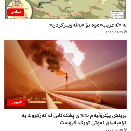
سیاسی
لە «تەعریب»ەوە بۆ «بەئەویترکردن»:
2026-07-29
ئابووری
بریتش پێترۆڵیەم 15%ی پشکەکانی لە کەرکووک بە
کۆمپانیای نەوتی تورکیا فرۆشت
2026-07-29