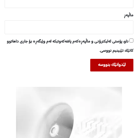
ماڵپه‌ڕ
ناو، پۆستی ئەلیکترۆنی و ماڵپەڕەکەم پاشەکەوتبکە لەم وێبگەڕە بۆ جاری داهاتوو
کاتێک تێبینیم نووسی.