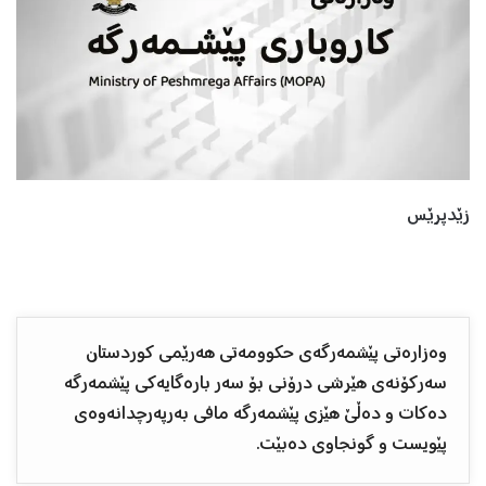
زێدپرێس
وەزارەتی پێشمەرگەی حکوومەتی هەرێمی کوردستان
سەرکۆنەی هێرشی درۆنی بۆ سەر بارەگایەکی پێشمەرگە
دەکات و دەڵێ هێزی پێشمەرگە مافی بەرپەرچدانەوەی
پێویست و گونجاوی دەبێت.