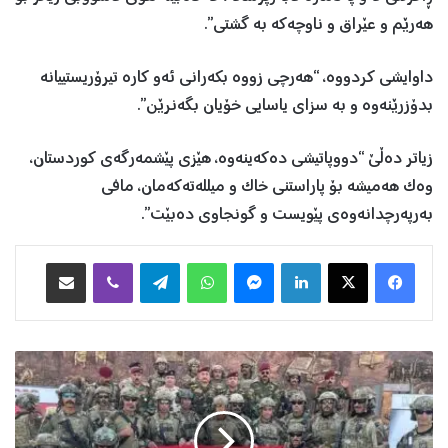
هەرێم و عێراق و ناوچەکە بە گشتی”.
داوایشی کردووە، “هەرچی زووە بکەرانی ئەو کارە تیرۆریستییانە
بدۆزرێنەوە و بە سزای یاسایی خۆیان بگەنرێن”.
زیاتر دەڵێ “دووپاتیشی دەکەینەوە، هێزی پێشمەرگەی کوردستان،
وەک هەمیشە بۆ پاراستنی خاک و میللەتەکەمان، مافی
بەرپەرچدانەوەی پێویست و گونجاوی دەبێت”.
Facebook
X
LinkedIn
Messenger
WhatsApp
Telegram
Viber
هاوبه‌شكردن به‌ ئیمه‌یڵ
و
ە
ز
ا
ر