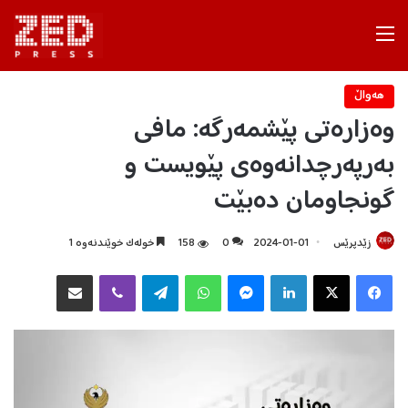
Menu
هه‌واڵ
وەزارەتی پێشمەرگە: مافی
بەرپەرچدانەوەی پێویست و
گونجاومان دەبێت
زێدپرێس
2024-01-01
0
158
خولەک خوێندنەوە 1
Facebook
X
LinkedIn
Messenger
WhatsApp
Telegram
Viber
هاوبه‌شكردن به‌ ئیمه‌یڵ