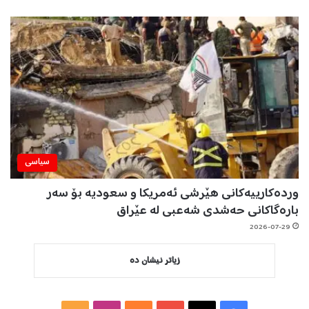
سیاسی
وردەکارییەکانی هێرشی ئەمریکا و سعودیە بۆ سەر
بارەگاکانی حەشدی شەعبی لە عێراق
2026-07-29
زیاتر نیشان دە