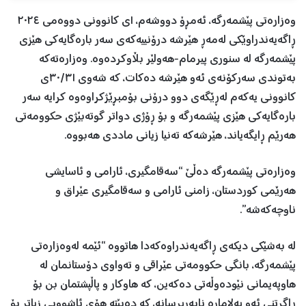
وەزارەتی پێشمەرگە، ئەمڕۆ دووشەم، ١ی کانوونی دووەمی ٢٠٢٤
ڕاگەیەندراوێکی لەمەڕ هێرشە درۆنییەکەی سەر بارەگایەکی هێزی
پێشمەرگە لە سنوری پیرمام-هەولێر بڵاوکردەوە. وەزارەتەکە
بەتوندی سەرکۆنەی ئەو هێرشە دەکات، کە شەوی ٣٠/٣١ی
کانوونی یەکەم لەڕێگەی دوو درۆنی بۆمبڕێژکراوەوە کرایە سەر
بارەگایەکی هێزی پێشمەرگە و بۆ ڕۆژی دواتر گوتەبێژی حکوومەتی
هەرێم ڕایگەیاند، هێرشەکە تەنیا زیانی ماددی هەبووە.
وەزارەتی پێشمەرگە دەڵێ “سەقامگیری، ئارامی و ئاسایشی
هەرێمی کوردستان، زامنی ئارامی و سەقامگیری عێراق و
ناوچەکەشە”.
لە بەشێکی دیکەی ڕاگەیەندراوەکەدا هاتووە “ئێمە لەوەزارەتی
پێشمەرگە، بانگی حکوومەتی عێراقی و تەواوی دۆستانمان لە
هاوپەیمانی نێودەوڵەتی دەکەین، کە هاوكار و پاڵپشتمان بن بۆ
ڕاگرتنی ئەو پەلامارە نابەرپرسانە، کە دەبێتە هۆی ئاشووبی زیاتر بۆ