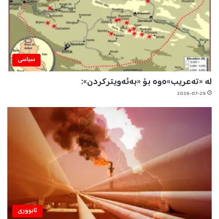
سیاسی
لە «تەعریب»ەوە بۆ «بەئەویترکردن»:
2026-07-29
ئابووری