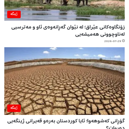
ژینگه‌
زۆنگاوەکانی عێراق؛ لە نێوان گەڕانەوەی ئاو و مەترسیی
لەناوچوونی هەمیشەیی
2026-07-29
ژینگه‌
گۆڕانی کەشوهەوا؛ ئایا کوردستان بەرەو قەیرانی ژینگەیی
دەڕوات؟