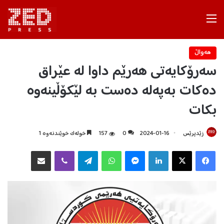
Menu
هه‌واڵ
سەرۆکایەتی هەرێم داوا لە عێراق
دەکات بەپەلە دەست بە لێکۆڵینەوە
بکات
زێدپرێس
2024-01-16
0
157
خولەک خوێندنەوە 1
Facebook
X
LinkedIn
Messenger
WhatsApp
Telegram
Viber
هاوبه‌شكردن به‌ ئیمه‌یڵ