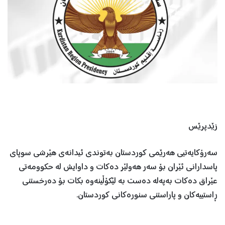
زێدپرێس
سه‌رۆكایه‌تیى هه‌رێمى كوردستان بەتوندی ئیدانەی هێرشی سوپای
پاسدارانی ئێران بۆ سەر هەولێر دەکات و داوایش لە حکوومەتی
عێراق دەکات به‌په‌له‌ ده‌ست به‌ لێكۆڵینه‌وه‌ بكات بۆ ده‌رخستنى
ڕاستییه‌كان و پاراستنی سنورەکانی کوردستان.