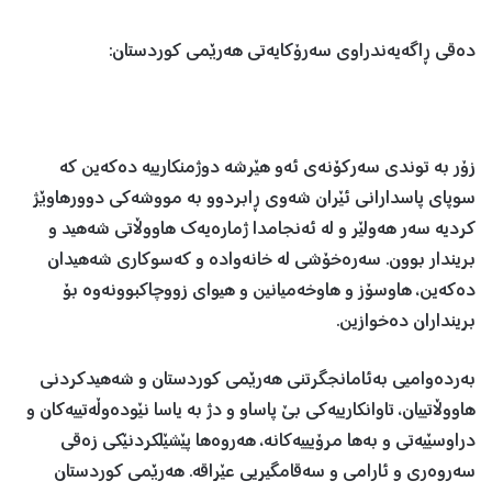
دەقی ڕاگەیەندراوی سەرۆکایەتی هەرێمی کوردستان:
زۆر به‌ توندى سه‌ركۆنه‌ى‌ ئه‌و هێرشه‌ دوژمنكارییه‌ ده‌كه‌ین كه‌
سوپاى پاسدارانى ئێران شه‌وى ڕابردوو به‌ مووشه‌كى دوورهاوێژ
كردیه‌ سه‌ر هه‌ولێر و له‌ ئه‌نجامدا ژماره‌یه‌ك هاووڵاتى شه‌هید و
بریندار بوون. سه‌ره‌خۆشى له‌ خانه‌واده‌ و كه‌سوكارى شه‌هیدان
ده‌كه‌ین، هاوسۆز و هاوخه‌میانین و هیواى زووچاكبوونه‌وه‌ بۆ
برینداران ده‌خوازین.
به‌رده‌وامیى به‌ئامانجگرتنى هه‌رێمى كوردستان و شه‌هیدكردنى
هاووڵاتییان، تاوانكارییه‌كى بێ پاساو و دژ به‌ یاسا نێوده‌وڵه‌تییه‌كان و
دراوسێیه‌تى و به‌ها مرۆیییه‌كانه‌‌، هه‌روه‌ها پێشێلكردنێكى زه‌قى
سه‌روه‌رى و ئارامى و سه‌قامگیریى عێراقه. هه‌رێمى كوردستان