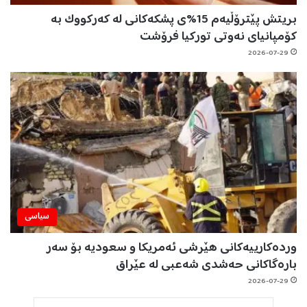
بریتش پێترۆڵیەم 15%ی پشکەکانی لە کەرکووک بە
کۆمپانیای نەوتی تورکیا فرۆشت
2026-07-29
سیاسی
وردەکارییەکانی هێرشی ئەمریکا و سعودیە بۆ سەر
بارەگاکانی حەشدی شەعبی لە عێراق
2026-07-29