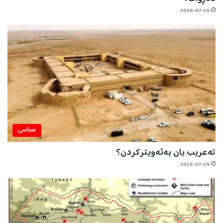
2026-07-29
سیاسی
تەعریب یان بەئەویترکردن؟
2026-07-29