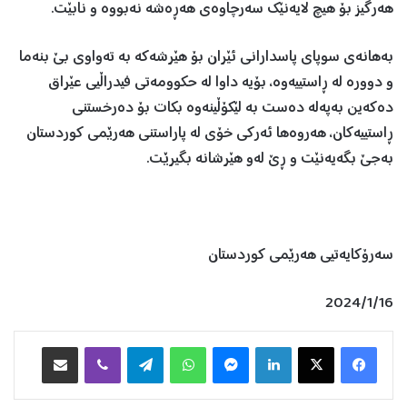
هه‌رگیز بۆ هیچ لایه‌نێك سه‌رچاوه‌ى هه‌ڕه‌شه‌ نه‌بووه‌ و نابێت.
به‌هانه‌ى سوپاى پاسدارانى ئێران بۆ هێرشه‌كه‌ به‌ ته‌واوى بێ بنه‌ما
و دووره‌ له‌ ڕاستییه‌وه‌، بۆیه‌ داوا له‌ حكوومه‌تى فیدراڵیى عێراق
ده‌كه‌ین به‌په‌له‌ ده‌ست به‌ لێكۆڵینه‌وه‌ بكات بۆ ده‌رخستنى
ڕاستییه‌كان، هه‌روه‌ها ئه‌ركى خۆى له‌ پاراستنى هه‌رێمى كوردستان
به‌جێ بگه‌یه‌نێت و ڕێ له‌و هێرشانه‌ بگیرێت.
سه‌رۆكایه‌تیى هه‌رێمى كوردستان
2024/1/16
Facebook
X
LinkedIn
Messenger
WhatsApp
Telegram
Viber
هاوبه‌شكردن به‌ ئیمه‌یڵ