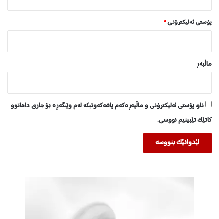
پۆستی ئەلیکترۆنی
*
ماڵپه‌ڕ
ناو، پۆستی ئەلیکترۆنی و ماڵپەڕەکەم پاشەکەوتبکە لەم وێبگەڕە بۆ جاری داهاتوو
کاتێک تێبینیم نووسی.