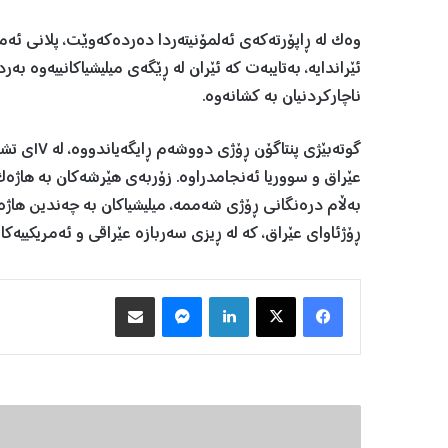
وەک لە ڕاپۆرتەکەی ئەلمۆنیتەردا دەردەکەوێت، پلانی ئەم
ئێراندایە، بەتایبەت کە ئێران لە ڕێگەی میلیشیاکانییەوە بە
ناچارکردنیان بە کشانەوە.
عێراق و سووریا ئەنجامدراوە. زۆربەی هێرشەکان بە هاژەک
بەڵام درەنگانی ڕۆژی شەممە، میلیشیاکان بە چەندین هاژە
ڕۆژئاوای عێراق، کە لە ڕیزی سەربازە عێراقی و ئەمریکییەکا
Facebook
X
LinkedIn
Messenger
هاوبه‌شكردن به‌ ئیمه‌یڵ
س
ل