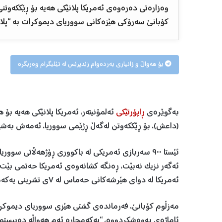
وەزارەتی دەرەوەی ئەمریکا پلانێکی هەیە بۆ ڕێککەوتنی
کۆبانێ سەرۆکی هێزەکانی سووریای دیموکرات بە “پلان
بۆ هەواڵ و زانیاری بەردەوام زێدپرێس لە تێلیگرام وەربگرە
بەگوێرەی
ڕاپۆرتێکی
ئەلمۆنیتەر، ئەمریکا پلانێکی هەیە بۆ
(داعش)، بۆ ڕێککەوتن لەگەڵ ڕژێمی سووریا، ئەمەش بەشێکە
ئێستا ٩٠٠ سەربازی ئەمریکی لە باکووری ڕۆژهەڵاتی سو
ئەگەر نزیک نەبێت، ڕەنگە کشانەوەی ئەمریکا حەتمی بێت لە
ئەمریکا لە دوای هێرشەکانی حەماس لە ٧ی تشرینی یەکەم بۆ سەر ئیسرائیل.
مەزڵوم کۆبانێ، فەرماندەی گشتی هێزی سووریای دیموکرات ب
ئاماژەی بەوەشکردووە، “یەکەمجارە ئەم هەواڵە دەبیستم.