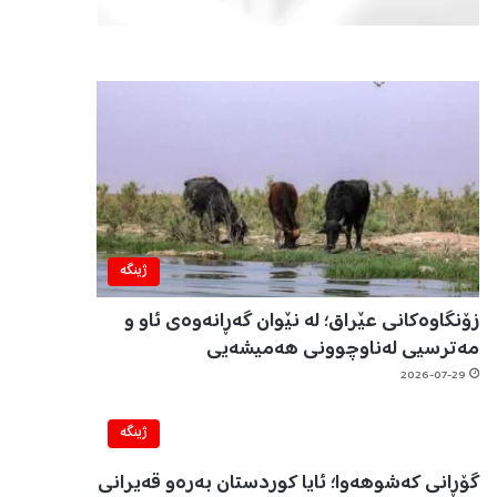
ژینگه‌
زۆنگاوەکانی عێراق؛ لە نێوان گەڕانەوەی ئاو و
مەترسیی لەناوچوونی هەمیشەیی
2026-07-29
ژینگه‌
گۆڕانی کەشوهەوا؛ ئایا کوردستان بەرەو قەیرانی