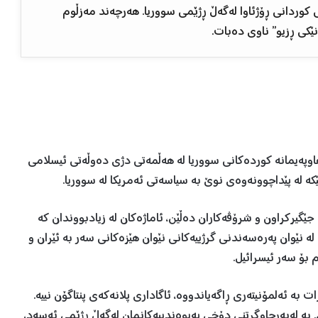
 کوردانی ڕۆژئاوا لەگەڵ ڕژێمی سووریا. هەرچەند مەزڵوم
ێکی ڕزیو” ناوی دەبات.
 هاوپەیمانە کوردەکانی سووریا لە هەڵمەتی دژی دەوڵەتی ئیسلامی
 لە پێداچوونەوەی نوێ بە سیاسەتی ئەمریکا لە سووریا.
وریا جێگیرکراون و شرۆڤەکاران دەڵێن، ئاماژەکان لە زیادبووندان کە
 نێوان پەرەسەندنی گرژییەکانی نێوان هێزەکانی سەر بە ئێران و
ە ئەلمۆنیتەری ڕاگەیاندووە، ئاگاداری پلانەکەی پنتاگۆن نییە.
 بە لەبەرچاوگرتنی دۆخی پەیوەندییەکانمان لەگەڵ ڕژێمی ئەسەد،