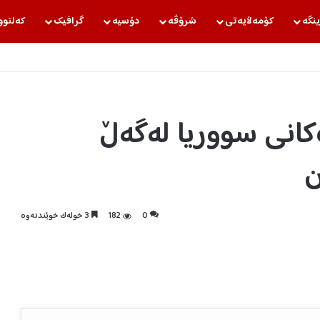
ینگه‌
كۆمه‌ڵایه‌تی
شرۆڤه‌
دۆسیه‌
گرافیك
كه‌لتوو
کانی سووریا لەگەڵ
ن
0
182
3 خولەک خوێندنەوە