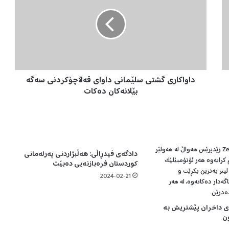
و
ا
ک
ا
ر
ی
گ
داواکاری گشتی سلێمانی داوای قەڵاچۆکردنی سەگە
ش
ت
بێلانەکان دەکات
ی
س
ل
ێ
م
دادگەی فیدڕاڵی: هەڵبژاردنی پەرلەمانی
ا
کوردستان فرەبازنەیی دەبێت
ن
ی
2024-02-21
د
ا
ەی داخران پێشتریش بە
و
ن
ا