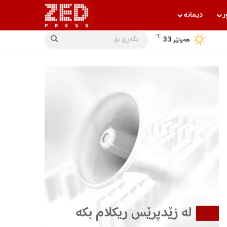
ر
دیمانه‌
℃
33
بگه‌ڕێ
هه‌ولێر
بۆ...