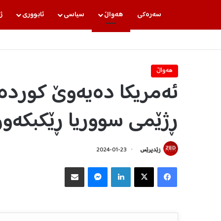
سه‌ره‌كی
هه‌واڵ
سیاسی
ئابووری
ژ
هه‌واڵ
ئەمریکا دەیەوێ کوردە
ڕژێمی سووریا ڕێکبکەو
زێدپرێس
2024-01-23
Facebook
X
LinkedIn
Messenger
هاوبه‌شكردن به‌ ئیمه‌یڵ