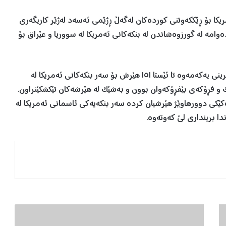
ریکا بۆ ڕێککەوتنی کوردەکان لەگەڵ ڕژێمی ئەسەد لەژێر کاریگەری
ردەوامە لە گورزوەشاندن لە بنکەکانی ئەمریکا لە سووریا و عێراق بۆ
گوتەبێژی پنتاگۆن ڕۆژی دووشەم ڕایگەیاندووە، لە ١٧ی تشرینی یەکەمەوە تا ئێستا ١٥١ هێرش بۆ سەر بنکەکانی ئەمریکا لە
 و فڕۆکەی بێفڕۆکەوان بوون و بەشێک لە هێرشەکان تێکشکێنراون.
کێکی دوورهاوێژ هێرشیان کردە سەر بنکەیەکی ئاسمانی ئەمریکا لە
ندا برینداری لێ کەوتەوە.
د
ا