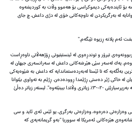
ێمە بۆ ئایندەیەکی دیموکراسی بۆ هەموو وڵات بە کوردیشەوە
انایە لە بەرگریکردن لە ناوچەکانی خۆی لە دژی داعش، چ جای
ت ئەم پلانە ڕزیوە تێبگەم.”
ربوونەوەی تیرۆر و توندڕەوی لە ئینستیتیوتی ڕۆژهەڵاتی ناوەڕاست
انگی کانوونی دووەم، یەک لەسەر سێی هێرشەکانی داعش لە سەرانسەری جیهان لە
ین بەڵگەیە کە تا ئێستا لەبەردەستماندایە کە داعش بە شێوەیەکی
یان لە خاکی ژێر دەستی ڕژێمدا ڕوودەدەن. ڕژێم بە تەواوی بێتوانا
دەبێت لە مامەڵەکردن لەگەڵ داعش ئەگەر لەناکاو خۆی لە بەرپرسیارێتی ٢٠-٣٠٪ زیاتری وڵاتدا ببینێتەوە”. لیستەر زیاتر دەڵێ
نی وەزارەتی دەرەوە، وەزارەتی بەرگری، یو ئێس ئەی ئاید و سی
نەوەی هێزەکانی ئەمریکا لە سووریا “بەو گریمانەیەی کە