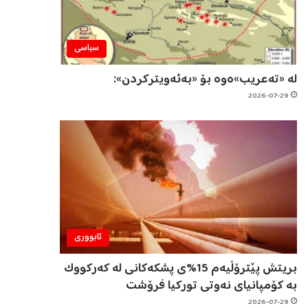
سیاسی
لە «تەعریب»ەوە بۆ «بەئەویترکردن»:
2026-07-29
ئابووری
بریتش پێترۆڵیەم 15%ی پشکەکانی لە کەرکووک
بە کۆمپانیای نەوتی تورکیا فرۆشت
2026-07-29