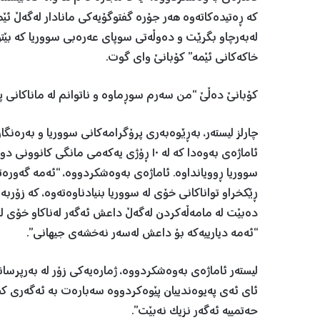
کە ڕەتیدەکاتەوە هەر جۆرە گفتوگۆیەکی مانادار لەگەڵ ئ
لەبەرچاو بگرێت و دەوڵەتی سوپای عەرەبی سووریا کە بێتو
خاکەکانی ئێمە” کۆبانێ وای گوت.
کۆبانێ دەڵێ “من سەرم سوڕماوە و ناتوانم لە ماناکانی پش
چارلز لیستەر، بەڕێوەبەری پرۆگرامەکانی سووریا و بەرەنگا
ئاماژەی بەوەدا کە لە ١٠ ڕۆژی یەکەمی م
سووریا ڕوویانداوە. ئاماژەی بەوەشکردووە، “ئەمە گەورەتر
ڕێکخراو تواناکانی خۆی لە سووریا بنیادناوەتەوە، کە زۆربە
“ئەمە دیارییەکە بۆ داعش لەسەر نەخشەی جیهانی”.
لیستەر ئاماژەی بەوەشکردووە، ژمارەیەکی زۆر لە بەرپرسا
ئای ئەی پەیوەندییان پێوەکردووە سەبارەت بە ئەگەری کشا
حەتمییە ئەگەر نزیک نەبێت”.