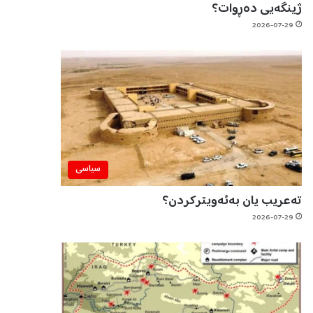
ژینگەیی دەڕوات؟
2026-07-29
سیاسی
تەعریب یان بەئەویترکردن؟
2026-07-29