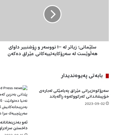
ێ
م
ا
ن
ی
؛
ز
سلێمانی؛ زیاتر لە ١٠٠ نووسەر و ڕۆشنبیر داوای
ی
ا
هەڵوێست لە سەرۆکایەتییەکانی عێراق دەکەن
ت
ر
ل
بابه‌تی په‌یوه‌ندیدار
ە
١
سەرۆکوەزیرانی عێراق پەیامێکی لەبارەی
٠
خۆپیشاندانی کەرکووکەوە ڕاگەیاند
٠
ن
2023-09-02
و
و
ئەو بەنزینخانان
س
داخستن سزادراو
ە