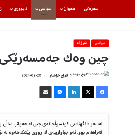
سه‌ره‌كی
هه‌واڵ
سیاسی
ئابووری
ژ
سیاسی
شرۆڤه‌
چین وەک جەمسەرێکی 
کارۆخ خۆشناو
2024-09-20
Facebook
X
LinkedIn
Messenger
هاوبه‌شكردن به‌ ئیمه‌یڵ
لەسەر بانگهێشتی کونسوڵخانەی چین لە هەولێر، ساڵی پ
فەراهەم بوو، ئەو جیاوازییەی لە ڕووی پێشکەتنەوە لە 