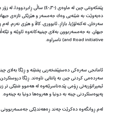
پێشکەوتنی چین لە ماوەی (٣٠ـ٤٠) س
دەیەوێت بە شێنەیی وەک جەمسەر و هێزێکی تازەی جیهانی
سەرخان، تەکنەلۆژیا، بازاڕ، ئابووری، کاڵا و هێزی نەرم. 
and Road initiative) ناسراوە.
ئامانجی سەرەکی دەستپێشخەریی پشتێنە و ڕێگا بەلای چینییە
سەردەمی کردنی چین بە پانتایی ناوەند. ڕێگا دروستکردن 
ئیمپراتۆریەتی ڕۆمی پێدەناسرێتەوە لە هەموو شتێکی تر زیا
پەیوەستکردنی چینە بە دونیا و هەروەها دونیا بە چینەوە.
لەم ڕوانگەوە دەکرێت چەند ڕەهەندێکی جەمسەربوونی چ