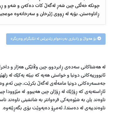
چونکە خەڵکی چین شەڕ لەگەڵ کات دەکەن و شەو و ڕۆژ
ڕاناوەستن، بۆیە لە ڕووی ژێرخان و سەرخانەوە موعجیز
بۆ هەواڵ و زانیاری بەردەوام زێدپرێس لە تێلیگرام وەربگرە
لە هەشتاکانی سەدەی ڕابردوو، چین وڵاتێکی هەژار و داخراو
ئابوورییەکانی دونیا و خواستی هەیە کە ببێتە یەکێک لە زله
جەمسەرەکانی دونیا مامەڵەی لەگەڵ بکرێت، چین ئەم وەرچ
ناوەند یان بە شێوەیەکی فرەوانتر بە شانشینی ناوەند ناسرا
ناوەندییەی لە دەستدا، ئەمڕۆ دەیەوێت بۆی بگەڕێتەوە.