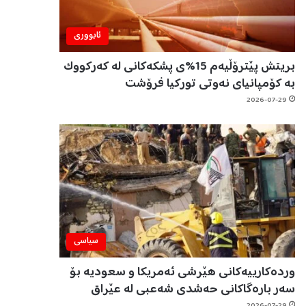
ئابووری
بریتش پێترۆڵیەم 15%ی پشکەکانی لە کەرکووک
بە کۆمپانیای نەوتی تورکیا فرۆشت
2026-07-29
سیاسی
وردەکارییەکانی هێرشی ئەمریکا و سعودیە بۆ
سەر بارەگاکانی حەشدی شەعبی لە عێراق
2026-07-29