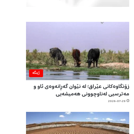
ژینگه‌
زۆنگاوەکانی عێراق؛ لە نێوان گەڕانەوەی ئاو و
مەترسیی لەناوچوونی هەمیشەیی
2026-07-29