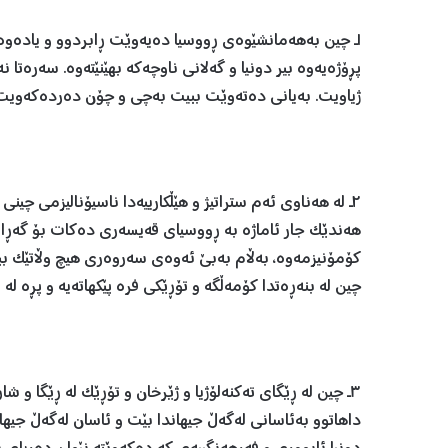
١ـ چین بەهەمانشێوەی ڕووسیا دەیەوێت ڕابردوو و یادەو
پڕۆژەیەوە بیر دونیا و گەلانی ناوچەکە بهێنێتەوە. سەرەت
ژیاویت. بەیانی دەتەوێت ببیت بەچی و چۆن دەردەکەویت! 
٢ـ لە هەناوی ئەم ستراتیژ و هێڵکارییەدا ناسیۆنالیزمی چی
هەندێک جار ئاماژە بە ڕووسیای قەیسەری دەکات بۆ گەڕان
کۆمۆنیزمەوە، بەڵام بەبێ ئەوەی سەروەری هیچ وڵاتێک ببە
چین لە بنەڕەتدا کۆمەڵگە و تۆڕێکی فرە پێکهاتەیە و پڕە لە ئ
٣ـ چین لە ڕێگای تەکنەلۆژیا و ژێرخان و تۆڕێک لە ڕێگا و ش
داهاتوو بەئاسانی لەگەڵ جیهاندا بێت و ئاسان لەگەڵ جیها