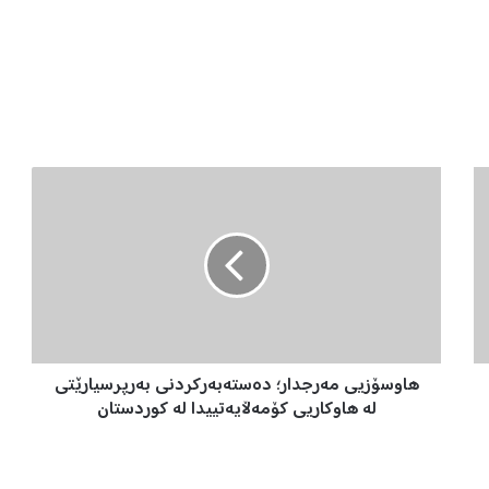
ه
ا
و
س
ۆ
ز
ی
ى
م
هاوسۆزیى مەرجدار؛ دەستەبەرکردنى بەرپرسیارێتى
ە
ر
لە هاوکاریی کۆمەڵایەتییدا لە کوردستان
ج
د
ا