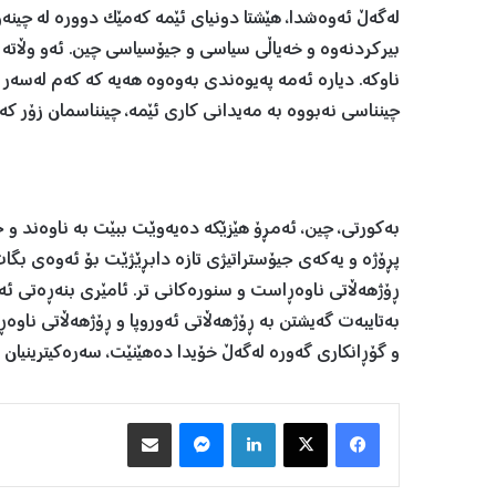
لەگەڵ ئەوەشدا، هێشتا دونیای ئێمە کەمێک دوورە لە چینەو
بیرکردنەوە و خەیاڵی سیاسی و جیۆسیاسی چین. ئەو وڵاتە ل
ناوکە. دیارە ئەمە پەیوەندی بەوەوە هەیە کە کەم لەسەر
چینناسی نەبووە بە مەیدانی کاری ئێمە، چینناسمان زۆر کە
بەکورتی، چین، ئەمڕۆ هێزێکە دەیەوێت ببێت بە ناوەند و ج
پڕۆژە و یەکەی جیۆستراتیژی تازە دابڕێژێت بۆ ئەوەی بگا
ڕۆژهەڵاتی ناوەڕاست و سنورەکانی تر. ئامێری بنەڕەتی ئەم گ
بەتایبەت گەیشتن بە ڕۆژهەڵاتی ئەوروپا و ڕۆژهەڵاتی ناوەڕا
و گۆڕانکاری گەورە لەگەڵ خۆیدا دەهێنێت، سەرەکیترینیا
Facebook
X
LinkedIn
Messenger
هاوبه‌شكردن به‌ ئیمه‌یڵ