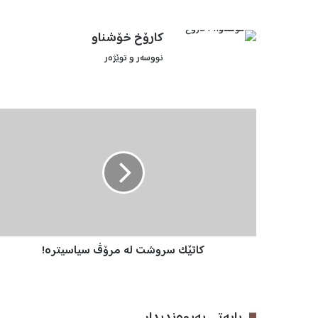
کارۆخ خۆشناو
نووسەر و توێژەر
ک
ا
ت
ێ
ک
س
ر
و
ش
کاتێک سروشت لە مرۆڤ سیاسیترە!
ت
ل
ە
م
ر