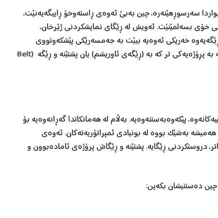
اڵی ڕابردوودا، لە زۆر بواردا سەرسوڕهێنەرە، چین بەبێ ئەوەی ڕاستەوخۆ ڕایبگەیەنێت،
 خۆی بسەلمێنێت. ئەویش لە ڕێگای نمایشکردنی ژێرخان،
لەم ڕێگەیەوە خەریکی ئەوەیە ببێت بە جەمسەرێکی پێشکەوتووی
جیهان. بە جەمسەربوون بەلای چینییەکانەوە ئاوێتە و تێکەڵە بە پڕۆژەیەکی تر کە بە (ڕێگەی ئاوریشم) یان پشتێنە و ڕێگە (Belt
کانەوە، پێکەوەبەستنەوەیە. بەڵام لە هەمانکاتدا گەڕانەوەیە بۆ
هەمیشە بەشێک بووە لە بونیادی ئمپراتۆریەتەکان. ئەوەی
تر، دروستکردنی ڕێگایە. پشتێنە و ڕێگاش پرۆژەی ئامادەبوون و
ین دەستنیشان بکەین: