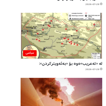
2026-07-29
سیاسی
لە «تەعریب»ەوە بۆ «بەئەویترکردن»:
2026-07-29