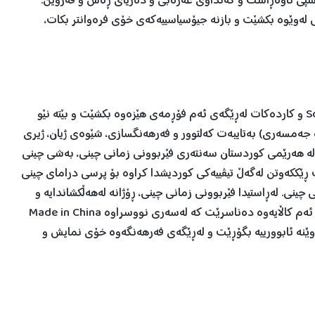
ی سپی ناوەڕاست و کەنداوی عەرەبی و دەریای ڕەش و قەزوین.
 لەوێوە بکشێت و بازنە جیۆسیاسییەکەی خۆی فرەوانتر بکات،
٤ـ چین عەشقی هێزی نەرم و تیژە Soft and Sharp power و کاردەکات لەڕێگەی ئەم فۆڕمەی هێزەوە بکشێت و بێتە نێو
ەمسەری) بەتایبەت کەلتوور و فەرهەنگسازی، شێوەی ژیان، ژیری
لە هەرێمی کوردستان سەنتەری فێربوونی زمانی چینی، بەشی چینی
ەت ڕێککەوتن لەگەڵ تیڤییەکی کوردیشدا کراوە بۆ پرسی درامای چینی
نی. لەڕاستیدا فێربوونی زمانی چینی، ڕۆژانە لەهەڵکشاندایە و
خواستی لەسەرە، ئەگەرچی چین لە هزری ئێمەدا لە ڕێگەی ئەم کاڵایەوە دەناسرێت کە لەسەری نووسراوە Made in China
وێنە ئابوورییە بگۆڕێت و لەڕێگەی فەرهەنگەوە خۆی نمایش و