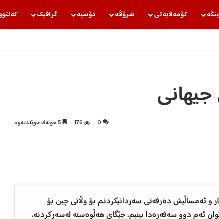
ینگه‌
كۆمه‌ڵایه‌تی
شرۆڤه‌
دۆسیه‌
گرافیك
كه‌لتوو
جیهانی
0
176
5 خولەک خوێندنەوە
ار و ئەمساڵیش دەرفەتی سەردانیکردنم بۆ وڵاتی چین بۆ
نێوان ئەم دوو سەفەرەدا بینیم، جێگای هەڵوەستە لەسەرکردنە،