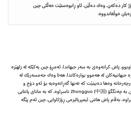
 کار دەکەن، وەک دەڵێن، ئاو ڕابوەستێت خەڵکی چین
ەیان خوڵقاندووە.
بوو، پاش کرانەوەی بە سەر جیهاندا، ئەمڕۆ چین یەکێکە لە زلهێزە
ێزە جیهانییەکان لە هەموو بوارەکاندا، هەتا وەک جەمسەرێک لە
ەرخانە وەها دەبینێت کە تەنها گەڕانەوەیە بۆ ئەو دۆخ و
ئاڕاستەیەی کە ڕۆژێک لە ڕۆژان چین هەیبوو. لە مێژوودا چین بە چەنگگۆ Zhongguo (中国) ناسراوە، کە بە مانای پانتایی
وە، بەڵام پاش هاتنی ئیمپریالیزمی ڕۆژئاوایی، چین ئەم پێگە