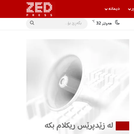
ر
دیمانه‌
℃
32
بگه‌ڕێ
هه‌ولێر
بۆ...