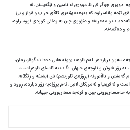
ە! دووری جوگرافی نا، دووری لە ناسین و تێگەیشتن، لە
ای ئێمە واناسراوە کە بەرهەمهێنەری کاڵای خراپ و لاواز و بێ
 ئەدەبیات و مەعریفە و مێژووی چین بە زمانی کوردی نووسراوە،
م و دەگمەنە.
ەمسەر و بڕیاردەر. ئەم ناوەندبوونە هانی دەدات گوتار، زمان،
ت بە زۆر شوێن و ناوچەی جیهان. بگات بە ئاسیای ناوەڕاست،
ەیشتن و باڵابوونە (پڕۆژەی ئاوریشم) یان (پشتێنە و ڕێگا)یە،
ست و ئەفریقیا و ئەمریکای لاتین، ئەم پڕۆژەیە زۆر دیاردە، ڕووداو
ن بە جەمسەربوونی چین و فرەجەمسەربوونی جیهانە.