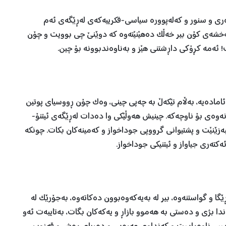
ەری و سنور و کەلەپوورە سیاسی-فکرییەکەی لەڕێگەی ئەم
ا نەخشەی کۆن بیر خەڵک دەهێنێتەوە کە دوێنێ چی بوویت و چۆن
ئەمە کڕۆکی داڕشتنی هێز و بەناوەندبوونە بۆ چین.
نی ئامادەیە، بەڵام تێکەڵ بە چەپی چینی، وەک چۆن ڕووسیای پوتین
ەوەی بۆ ناوچەکە. چینیش هەوڵێکی وا دەدات لەڕێگەی ئیتنۆ-
زێنێت و پشتیوانی گرووپی جوداخواز و کەمینەکان بکات. چونکە
ەکتەری جیاواز و ئیتنیکی جوداخواز.
اڕێگا و گواستنەوە، بیر لە بەیەکەوەبوون دەکاتەوە، بەجۆرێک لە
ندا بژی و دەستی بە هەموو بازاڕ و یەکەکان بگات، بەتایبەت ئەو