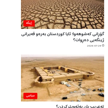
ژینگه‌
گۆڕانی کەشوهەوا؛ ئایا کوردستان بەرەو قەیرانی
ژینگەیی دەڕوات؟
2026-07-29
سیاسی
تەعریب یان بەئەویترکردن؟