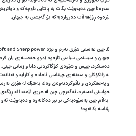
دونیا ئابووری و فەرهەنگییەی کە دەکەوێتە نێوان دەریا
سەرەتا چین دەیەوێت بگات بە پانتایی ناوچەکە و دواتریش
لێرەوە ڕۆژهەڵات دەروازەیەکە بۆ گەیشتن بە جیهان.
جیهان و سیستمی سیاسی تازەوە (دوو جەمسەری یان فرە ج
دەستکرد، چیپس و شێوەی کۆگاکردنی داتا و زمانی چینی. 
لە زانکۆکان و سەنتەری چینناسی ئامادە و کارایە و تەنان
و پەخشکردن و بڵاوکردنەوەی وەک بەشێک لە هێزی نەرمی چی
بەڵام چین بەشێوەیەکی تر بیر دەکاتەوە و دەیەوێت ئەو 
پێناسە بکاتەوە!