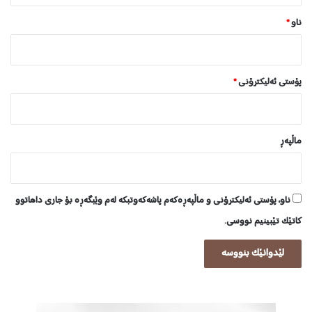
ناو
*
پۆستی ئەلیکترۆنی
*
ماڵپه‌ڕ
ناو، پۆستی ئەلیکترۆنی و ماڵپەڕەکەم پاشەکەوتبکە لەم وێبگەڕە بۆ جاری داهاتوو
کاتێک تێبینیم نووسی.