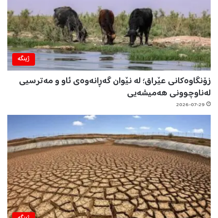
ژینگه‌
زۆنگاوەکانی عێراق؛ لە نێوان گەڕانەوەی ئاو و مەترسیی
لەناوچوونی هەمیشەیی
2026-07-29