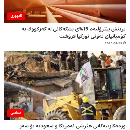
ئابووری
بریتش پێترۆڵیەم 15%ی پشکەکانی لە کەرکووک بە
کۆمپانیای نەوتی تورکیا فرۆشت
2026-07-29
سیاسی
وردەکارییەکانی هێرشی ئەمریکا و سعودیە بۆ سەر