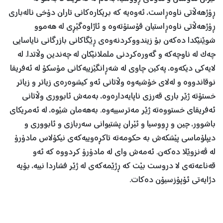
ڕۆژهەڵاتی ناوەڕاست، ئەوەیە کە بریکارەکانی تاران دۆخی نالەباری
ڕۆژهەڵاتی ناوەڕاستیان قۆستۆتەوە و ئاژاوەگێڕی لە هەموو
شوێنێکدا دەکەن بۆ زیندووکردنەوەی ڕێگاکانی بازرگانی نایاسایی
چەک لە ناوچەکە و گەورەکردنی ململانێکان لە چەندین وڵاتدا. لە
لایەکی دیکەوە، پەکین چاوی لە شەڕانگێزییەکانی مۆسکۆ لە ئەفریقا
نوقاندووە و لەلای خۆشیەوە وڵاتانی ئەو کیشوەرەی زیاتر و زیاتر
خستۆتە ژێر باری قەرزی ناپایەدارەوە، بەمەش ئابووری وڵاتانی
ئەفریقای خستووەتە ژێر مەترسییەوە. بەهەمان شێوە، لە ئەمریکای
باشوور، چین و ڕووسیا و ئێران پشتیوانی سەربازی و ئابووری و
دیپلۆماسی پێشکەش بە حکومەتە تاکڕەوییەکەی نیکۆلاس مادۆرۆ
لە ڤەنزوێلا دەکەن. ئەمەش وای لە مادۆرۆ کردووە کە ئەو
قەناعەتەی لا دروست بێت کە ڕژێمەکەی لە ژێر فشاردا نییە، بۆیە
دژایەتی ئۆپۆزسیۆن دەکات.