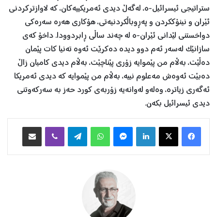
ستراتیجی ئیسرائیل-ە، لەگەڵ دیدی ئەمریکییەکان، کە لاوازترکردنی
ئێران و نینۆککردن و پەڕوباڵکردنیەتی، هۆکاری هەرە سەرەکی
دواخستنی لێدانی ئێران-ە لە چەند ساڵی ڕابردوودا. داخۆ کەی
سازانێک لەسەر ئەم دوو دیدە دەکرێت ئەوە تەنیا کات پێمان
دەڵێت، بەڵام من پێموایە زۆری پێناچێت، بەڵام دیدی کامیان زاڵ
دەبێت ئەوەش مەعلوم نییە، بەڵام من پێموایە کە دیدی ئەمریکا
ئەگەری زیاترە، وەلەو لەوانەیە زۆربەی کورد حەز بە سەرکەوتنی
دیدی ئیسرائیل بکەن.
Facebook
X
LinkedIn
Messenger
WhatsApp
Telegram
Viber
هاوبه‌شكردن به‌ ئیمه‌یڵ