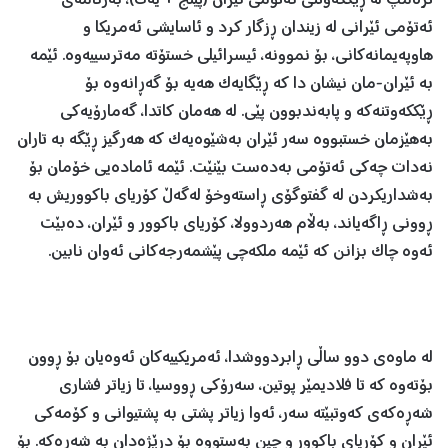
ترەمپ لە ڕێککەوتنی ئەتۆمی ئێران (پێنج + یەک)، بەرنامەی
ئەتۆمی ئێرانی لە زیندان ڕزگار کرد و ئاسایشی ئەمریکا و
هاوپەیمانەکانی، بۆ نموونە، ئیسرائیلی خستۆتە مەترسییەوە. ئێمە
بە ئێران-مان نیشان دا کە ڕێگایەک هەیە بۆ گەڕانەوە بۆ
ڕێککەوتنەکە و پابەندبوون پێی. لە هەمان کاتدا، گەمارۆیەکی
بەهێزمان خستبووە سەر ئێران بەشێوەیەک کە هەرگیز ڕێگە بە تاران
نەدات چەکی ئەتۆمی بەدەست بێنێت. ئێمە ئامادەیی خۆمان بۆ
بەشداریکردن لە گفتوگۆی ڕاستەوخۆ لەگەڵ کۆریای باکووریش بە
ڕوونی ڕاگەیاند، بەڵام هەردوولا، کۆریای باکوور و ئێران، دەبێت
ئەوە چاک بزانن کە ئێمە ملکەچی پێشمەرجەکانی ئەوان نابین.
لە ماوەی دوو ساڵی ڕابردووشدا، ئەمریکییەکان ئەوەیان بۆ ڕوون
بۆتەوە کە تا فلادیمێر پوتین، سەرۆکی ڕووسیا، تا زیاتر فشاری
شەڕەکەی کەوتبێتە سەر، ئەوا زیاتر پشتی بە پشتیوانی و کۆمەکی
ئێران و کۆریای باکوور و چین بەستووە بۆ درێژەدان بە شەڕەکە. بۆ