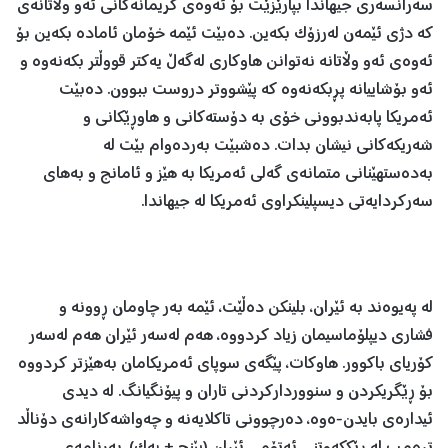
سەرانسەری جیهاندا بپارێزێت بۆ ئەوەی گریمانەکانی ئەو وڵاتانەی
کە دژی ئێمەن لەرزۆک بکەین. دەبێت ئێمە خۆمان ئامادە بکەین بۆ
ئەوەی ئەو وڵاتانە نەتوانن هاوکاری لەگەڵ یەکتر قووڵتر بکەنەوە و
ئەو بۆشاییانە پڕبکەنەوە کە پێشووتر دروست ببوون. دەبێت
ئەمریکا پابەندبوونی خۆی بە دۆستەکانی و هاوڕێکانی و
شەریکەکانی نیشان بدات. دەشبێت بەردەوام بێت لە
بەدەستهێنانی متمانەی گەلی ئەمریکا بە هێز و ئامانج و بەهای
سەرکردایەتی دیسپلینکراوی ئەمریکا لە جیهاندا.
لە پەیوەند بە ئێران، بلینکن دەڵێت، ئێمە بەر چاومان ڕوونە و
فشاری دیپلۆماسیمان زیاد کردووە، هەم لەسەر ئێران هەم لەسەر
کۆریای باکوور. هاوکات، پێگەی سوپای ئەمریکامان بەهێزتر کردووە
بۆ ڕێگریکردن و سنووردارکردنی تاران و پیۆنگیانگ. لە دیدی
ئیدارەی بایدن-ەوە، دەرچوونی تاکلایەنە و چەواشەکارانەی دۆناڵد