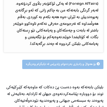
(Foreign Affairs) لە یەکی ئۆکتۆبەر بڵاوی کردۆتەوە.
لەبەر گرنگی بابەتەکە من بە چاکم زانی کە ئەو بڕگانەی
پەیوەندییان بە ئێران-ەوە هەیە بکەم بە کوردی، بەڵام
هەوڵمداوە کە تەرجومەی حەرفی نەکەم تاوەکوو خوێنەر
باشتر لە بابەت و چەمکەکان و پەیامەکانی نێو ڕستەکان
بگات. لە کۆتایشدا خوێندنەوەیەکم بۆ تێگەیشتن و
پەیامەکانی بلینکن کردووە لە چەند بڕگەیەکدا.
بۆ هەواڵ و زانیاری بەردەوام زێدپرێس لە تێلیگرام وەربگرە
بلینکن بابەتەکە بەوە دەست پێ دەکات کە ماوەیەکە کێبڕکێیەکی
توند بۆ دووبارە-پێناسەکردنەوەی جیهان لە ئارادایە، بەتایبەتی لە
پەیوەند بە سیستەمی جیهانی و پەیوەندییە نێودەوڵەتییەکان.