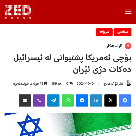
Menu
سیاسی
شرۆڤه‌
ئاراستەکان
بۆچی ئەمریکا پشتیوانی لە ئیسرائیل
دەکات دژی ئێران
شێرکۆ کرمانج
2024-10-04
0
169
15 خولەک خوێندنەوە
Facebook
X
LinkedIn
Messenger
WhatsApp
Telegram
Viber
هاوبه‌شكردن به‌ ئیمه‌یڵ