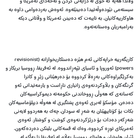
وڵاتدا هەیە کە خۆی لە دژایەتی کردن و تەحەدای ئەمریکا و
سیستەمی نێودەوڵەتییدا دەبینێتەوە. ئەوەش بەردەوامی داوە بە
هاوکارییەکانیان، بە تایبەت کە دەبینن ئەمریکا و وڵاتانی دیکە
بەرامبەریان وەستانەتەوە.
کاریگەرییە خراپەکانی ئەم هێزە دەستکاریخوازانە (revisionist
powers) ئەوروپا و ئاسیای تێپەڕاندووە. لە ئەفریقا، ڕووسیا بریکار و
بەکرێگیراوەکانی بەڕەڵا کردووە بۆ دەرهێنانی زێڕ و کانزا
گرنگەکان و بڵاوکردنەوەی زانیاری ناڕاست و یارمەتیدانی ئەو
کەسانەی کە هەوڵی ڕووخاندنی حکومەتە دیموکراسییەکان
دەدەن. مۆسکۆ لەبری ئەوەی پشتگیری لە هەوڵە دیپلۆماسییەکان
بکات بۆ کۆتاییهێنان بە شەڕ لە سودان، چەک بە هەردوو لایەنی
شەڕکەر دەدات بۆ درێژکردنەوەی کوشت و کوشتار. ئەوەی
ئەمریکای توڕە کردووە، وەک لە قسەکانی بلینکن دەردەکەون،
ئێران هاوشان و هاوتای ڕووسیا، بەڵام لە ئەفریقا نا بەڵکو لە