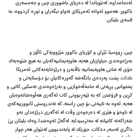
ئەنجامداوە، لەنێویاندا لە دەریای باشووری چین و جەمسەری
باکوور. هەموو ئەوانە ئەمریکای تەواو نیگەران و توڕە کردووە، بە
قسەی بلینکن.
چین، ڕووسیا، ئێران و کۆریای باکوور مێژوویەکی ئاڵۆز و
بەرژەوەندی جیاوازیان هەیە، هاوپەیمانییەکەیان بە هیچ شێوەیەک
خۆی لە شانی هاوپەیمانییە باڵابەرز و درێژخایەنەکانی ئەمریکا
نادات. پشت پەردەی بانگەشە گەورەکانیان بۆ دۆستایەتی و
پشتیوانیی پڕیەتی لە مامەڵەخوازیی و بەرژەوەندی تەسکیی کاتیی و
کڕین و فرۆشتن کە بە تێپەڕبوونی کات ئەگەری هەڵوەشانەوەیان
هەیە. ئەوە بە تایبەتی بۆ چین ڕاستە، کە تەندروستی ئابوورییەکەی
لە ناوخۆ و هێزی لە دەرەوەی وڵات لە ئەگەری درێژەدان بەو
شەراکەتە کاتییانە لە مەترسیدایە. لەگەڵ ئەوەشدا، وەک بلینکن پێ
داگری لەسەر دەکات، جۆرێک لە پابەندبوون لەنێوان هەر چوار