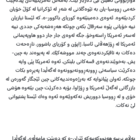
لاوازبوونی ناهێڵن لێی دەرباز بێت، بەمەش ئەمریکییەکان پێدەچێت
خەمی ڕووسیا-یان بە تێوەگلانی لە شەڕ لە ئۆکرانیا لە کۆڵ خۆیان
کردبێتەوە. ئەوەی دەمینێتەوە کوریای باکوور-ە، کە ئێستا نیازیان
نییە خۆیانی پێوە سەرقاڵ بکەن چونکە هەڕەشەیەکی جددی نییە
لەسەر ئەمریکا ڕاستەوخۆ، جگە لەوەی جار جار دوو هاوپەیمانی
ئەمریکا لە ڕۆژهەڵاتی ئاسیا، ژاپۆن و کۆریای باشوور، ناڕەحەت
دەکات بە تاقیکردنەوەی چەند مووشەکێک. لە پەیوەند بە چین-
یش، بەخوێندنەوەی قسەکانی بلینکن، ئەوە ئەمریکا پێی وایە
دەکرێت سیاسەتی ڕووبەڕوونەبوونەوە لەگەڵیدا پەیڕەو بکات
چونکە، ئەوان پێیانوایە کە بەرژەوەندییەکانی چین ئێجگار گەورەن لە
بازرگانی لەگەڵ ئەمریکا و ڕۆژاوا، بۆیە دەکرێت چین بێتەوە هۆشی
خۆی و لە ڕووسیا دووریش نەکەوێتەوە ئەوە وەک ئێستا پشتیوانی
لێ نەکات.
بەڵام پرسە هەنووکەییەکە ئێران-ە کە دەبێت مامەڵەی لەگەڵدا