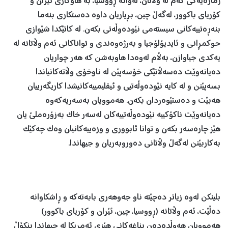
ژمارەیەکی کەم لە وڵاتان، لەوانە ڕووسیا، بە هاوکاری ئێران و
کۆریای باکوور، لەگەڵ چین، بڕیاریان داوە دەستکاری بنەما
بنەڕەتییەکانی سیستەمی نێودەوڵەتی بکەن. لە کاتێکدا شێوازی
حوکمڕانی و ئایدیۆلۆجیا و بەرژەوەندی و تواناکانی ئەم وڵاتانە لە
یەکدی جیاوازن، بەڵام لەوەدا هاوبەشن کە هەر چواریان
دەیانەوێت دەسەڵاتێکی خۆسەپێن لە ناوخۆی وڵاتەکانیاندا
بسەپێنن و لە کایە نێودەوڵەتیی و ئیقلیمییەکانیشدا کاریگەرییان
هەبێت و دەستێوەردان بکەن. هەموویان بەسەریەکەوە
دەیانەوێت ناکۆکییە نێودەوڵەتییەکان لەسەر خاک بەزۆرەملێ یان
هێز چارەسەر بکەن و توانا ئابووری و وزەییەکانیان وەک چەکێک
بەکاربێنن لەگەڵ وڵاتانی دەوروبەریان و جیهاندا.
بلینکن لەوە زیاتر دەچێتە ناو جەوهەری بابەتەکە و ڕاشکاوانە
دەڵێت، ئەم وڵاتانە (ڕووسیا، چین، ئێران و کۆریای باکوور)
هەموویان هەوڵدەدەن بناغەکانی هێزی ئەمریکا لە جیهاندا بنکۆڵ