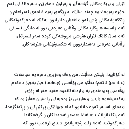
ئێران و بریکارەکانی گۆشەگیر و پەراوێز دەخرێن. سەرەتاکانی ئەم
جۆرە پەیوەندییە چەند ساڵێک لە ڕێگەی پەیماننامەی ئەبراهام و
ڕێککەوتنەکانی پێش ئەو بناغەیان دانرابوو. یەکێک لە دەرکەوتەکانی
ئەم ڕاستییە هاوکارییەکانی وڵاتانی عەرەبی بوو لە مانگی نیسانی
ئەم ساڵ کاتێک ئێران هێرشی مووشەکی کردە سەر ئیسرئیل،
وڵاتانی عەرەبی بەشداربوون لە شکستپێهێنانی هێرشەکان.
لە کۆتاییدا، بلینکن دەڵێت، من وەک وەزیری دەرەوە سیاسەت
(politic) ناکەم؛ بەڵكو من پۆڵەسی (policy) جێ بەجێ دەکەم.
پۆڵەسی پەیوەندی بە بژاردنەکانەوە هەیە. هەر لە ڕۆژی
یەکەمیشەوە بایدن و هاریس بژاردەیەکی ڕاستیان هەڵبژارد کە
بنەمای لەسەر ئەوە دانابوو کە لە جیهانێکی پڕکێبڕکێ و پڕتەنگژەدا،
ئەمریکا ناتوانێت بە تەنیا بەسەر تەحەداکان و گرفتەکاندا
سەرکەوێت، ئەمە ڕێک پێچەوانەی دیدی ترەمپ بوو، کە