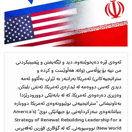
ئەوەی لێرە دەیخوێننەوە، دید و تێگەیشتن و پێشبینیکردنی
من نییە بۆ پۆڵەسی (واتە: هەڵوێست و کردە و
ستراتیجییەکانی) ئەمریکا بەرانبەر بە ئێران، بەڵکوو ئەمە
دیدی کەسی دووەمە لە ئیدارەی ئەمریکا، ئەنتنی بلینکن،
وەزیری دەرەوەی ئەمریکا، کە لە بابەتێکی دوورودرێژدا
بەناونیشانی “ستراتیجییەتی نوێبوونەوەی ئەمریکا: دووبارە
بنیاتنانەوەی سەرکردایەتیی بۆ جیهانێکی نوێ” (America’s
Strategy of Renewal: Rebuilding Leadership for a
New World) نووسیویەتی، کە لە گۆڤاری فۆرین ئەفەیرس