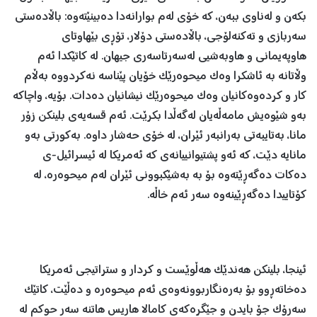
بکەن و لەناوی ببەن، کە خۆی لەم بوارانەدا دەبینێتەوە: باڵادەستی
سەربازی و تەکنەلۆجی، باڵادەستی دۆلار، تۆڕی بێهاوتای
هاوپەیمانی و هاوبەشیی لەسەرتاسەری جیهان. لە کاتێکدا ئەم
وڵاتانە بە ئاشکرا وەک میحوەرێک خۆیان پێناسە نەکردووە بەڵام
کار و کردەوەکانیان وەک میحوەرێک نیشانیان دەدات. بۆیە، واچاکە
بەو شێوەیش مامەڵەیان لەگەڵدا بکرێت. ئەم قسەیەی بلینکن زۆر
مانا، بەتایبەتی بەرانبەر ئێران، لە خۆی حەشار داوە. بەکورتی بەو
مانایە دێت، کە ئەو پشتیوانییانەی کە ئەمریکا لە ئیسرائیل-ی
دەکات دەگەڕێتەوە بۆ بە بەشێکبوونی ئێران لەم میحوەرە، لە
کۆتاییدا دەگەڕێینەوە سەر ئەم خاڵە.
ئینجا، بلینکن هەندێک هەڵوێست و کردار و ستراتیجی ئەمریکا
دەخاتەڕوو بۆ بەرەنگاربوونەوەی ئەم میحوەرە و دەڵێت، کاتێک
سەرۆک جۆ بایدن و جێگرەکەی کامالا هاریس هاتنە سەر حوکم لە