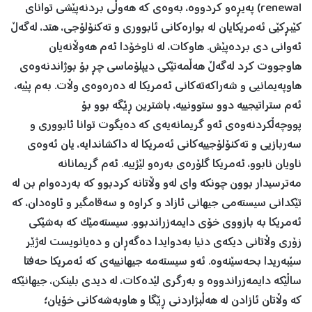
renewal) پەیڕەو کردووە، بەوەی کە هەوڵی بردنەپێشی توانای
کێبڕکێی ئەمریکایان لە بوارەکانی ئابووری و تەکنۆلۆجی، هتد، لەگەڵ
ئەوانی دی بردەپێش. هاوکات، لە ناوخۆدا ئەم هەوڵانەیان
هاوجووت کرد لەگەڵ هەڵمەتێکی دیپلۆماسی چڕ بۆ بوژاندنەوەی
هاوپەیمانیی و شەراکەتەکانی ئەمریکا لە دەرەوەی وڵات. بەم پێیە،
ئەم ستراتیجییە دوو ستوونییە، باشترین ڕێگە بوو بۆ
پووچەڵکردنەوەی ئەو گریمانەیەی کە دەیگوت توانا ئابووری و
سەربازیی و تەکنۆلۆجییەکانی ئەمریکا لە داکشاندایە، یان ئەوەی
ناویان نابوو، ئەمریکا گلۆرەی بەرەو لێژییە. ئەم گریمانانە
مەترسیدار بوون چونکە وای لەو وڵاتانە کردبوو کە بەردەوام بن لە
تێکدانی سیستەمی جیهانی ئازاد و کراوە و سەقامگیر و ئاوەدان، کە
ئەمریکا بە بازووی خۆی دایمەزراندبوو. سیستەمێک کە بەشێکی
زۆری وڵاتانی دیکەی دنیا بەدوایدا دەگەڕان و دەیانویست لەژێر
سێبەریدا بحەسێنەوە. ئەو سیستەمە جیهانییەی کە ئەمریکا حەفتا
ساڵێكە دایمەزراندووە و بەرگری لێدەکات، لە دیدی بلینکن، جیهانێکە
کە وڵاتان ئازادن لە هەڵبژاردنی ڕێگا و هاوبەشەکانی خۆیان؛