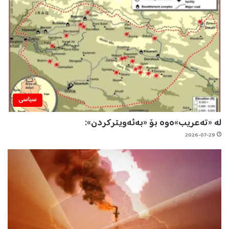
سیاسی
لە «تەعریب»ەوە بۆ «بەئەویترکردن»:
2026-07-29