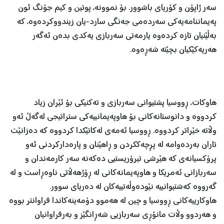
سەر ژاپۆن و کۆریای باشوور. بۆ نموونە، پوتین و کیم جۆنگ ئون
پەیماننامەیەکی سەردەمی جەنگی سارد-یان زیندووکردەوە، کە
بەڵێنیان تازە کردەوە یارمەتی سەربازی یەکدی بدەن ئەگەر
هەریەکێکیان بچێتە شەڕەوە.
هاوکات، ڕووسیا پشتیوانی سەربازی و تەکنیکی بۆ ئێران زیاد
کردووە و دانوستانەکانی بۆ هاوپەیمانییەکی ستراتیجی لەگەڵ ئەو
وڵاتە خێراتر کردووە. ڕووسیا ئەمەی لەکاتێکدا کردووە کە دەزانێت
تاران بەردەوامە لە پڕچەککردن و ڕاهێنان و پارەدارکردنی ئەو
پرۆکسیانەی کە هێرشی تیرۆریستیی دەکەنە سەر کارمەندان و
سەربازانی ئەمریکا و هاوپەیمانەکانی لە ڕۆژهەڵاتی ناوەڕاست و لە
گەرووە کەشتیوانییە نێودەوڵەتییەکان لە دەریای سوور.
هاوکارییەکانی ڕووسیا و چین لە هەموو دۆمەینەکاندا فراوانتر بووە
و هەردوو وڵات مانۆڕی سەربازیی شەڕانگێز و بەرفراوانیان