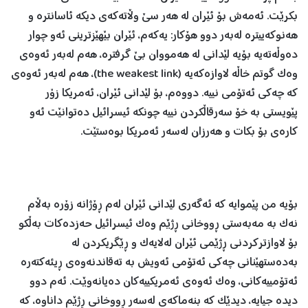
بکرێت. ئەمەش بۆ ئێران لە هەر سێ وڵاتەکەی دیکە ئاسانترە و
هەنوکەییترە لەبەر دوو هۆکار: یەکەم، ئێران بێهێزترینی ئەو چوار
دەوڵەتەیە بۆیە لێدانی لە هەمووان بێ گرفترە، هەم لەبەر ئەوەی
وەک گوتم خاڵە لاوازەکەیە (the weakest link)، هەم لەبەر ئەوەی
کە چەکی ئەتۆمی نییە. دووەم، بۆ لێدانی ئێران، ئەمریکا زۆر
پێویستی بە خۆ سەرقاڵکردن نییە چونکە ئیسرائیل دەتوانێت ئەو
کارەی بۆ بکات و هەرزان لەسەر ئەمریکا بوەستێت.
بۆیە من پێموایە کە ئەگەری لێدانی ئێران لەم ڕۆژانە زۆرە بەڵام
نەک بە مەبەستی ڕووخانی ڕژێم وەک ئیسرائیل حەزدەکات بەڵکو
بۆ لاوازترکردنی ڕژێمی ئێران لەلایەک و ڕێگریکردن لە
بەدەستهێنانی چەکی ئەتۆمی ئەویش بە تەقاندنەوەی ڕیئەکتەرە
ئەتۆمییەکانی، وەک ئەوەی ئەمریکییەکان دەیانەوێت. ئەم دوو
دیدە جیایە، دیدێک کە بنەماکەی لەسەر ڕووخانی ڕژێم داناوە، کە