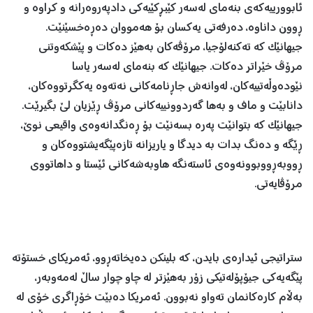
ئابوورییەکەی بنەمای لەسەر کێبڕکێیەکی دادپەروەرانە و کراوە و
ڕوون داناوە، دەرفەتی یەکسان بۆ هەمووان دەڕەخسێنێت.
جیهانێک کە تەکنەلۆجیا، مرۆڤەکان بەهێز دەکات و پێشکەوتنی
مرۆڤ خێراتر دەکات. جیهانێک کە بنەمای لەسەر یاسا
نێودەوڵەتییەکان، لەوانەش جاڕنامەکانی نەتەوە یەکگرتووەکان،
دانابێت و ماف و بەها گەردوونییەکانی مرۆڤ ڕێزیان لێ بگیرێت.
جیهانێک کە بتوانێت پەرە بسەنێت بۆ ڕەنگدانەوەی واقیعی نوێ،
ڕێگە و دەنگ بدات بە دیدگا و یاریزانە تازەپێگەیشتووەکان و
ڕووبەڕووبوونەوەی ئاستەنگە هاوبەشەکانی ئێستا و داهاتووی
مرۆڤایەتی.
ستراتیجی ئیدارەی بایدن، کە بلینکن دەیخاتەڕوو، ئەمریکای خستۆتە
پێگەیەکی جیۆپۆلەتیکی زۆر بەهێزتر لە چاو چوار ساڵ لەمەوبەر،
بەڵام کارەکانمان تەواو نەبوون. ئەمریکا دەبێت خۆڕاگری خۆی لە