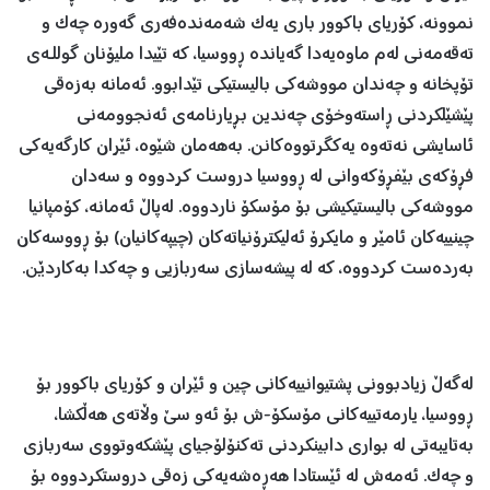
نموونە، کۆریای باکوور باری یەک شەمەندەفەری گەورە چەک و
تەقەمەنی لەم ماوەیەدا گەیاندە ڕووسیا، کە تێیدا ملیۆنان گوللـەی
تۆپخانە و چەندان مووشەکی بالیستیکی تێدابوو. ئەمانە بەزەقی
پێشێلکردنی ڕاستەوخۆی چەندین بڕیارنامەی ئەنجوومەنی
ئاسایشی نەتەوە یەکگرتووەکانن. بەهەمان شێوە، ئێران کارگەیەکی
فڕۆکەی بێفڕۆکەوانی لە ڕووسیا دروست کردووە و سەدان
مووشەکی بالیستیکیشی بۆ مۆسکۆ ناردووە. لەپاڵ ئەمانە، کۆمپانیا
چینییەکان ئامێر و مایکرۆ ئەلیکترۆنیاتەکان (چیپەکانیان) بۆ ڕووسەکان
بەردەست کردووە، کە لە پیشەسازی سەربازیی و چەکدا بەکاردێن.
لەگەڵ زیادبوونی پشتیوانییەکانی چین و ئێران و کۆریای باکوور بۆ
ڕووسیا، یارمەتییەکانی مۆسکۆ-ش بۆ ئەو سێ وڵاتەی هەڵکشا،
بەتایبەتی لە بواری دابینکردنی تەکنۆلۆجیای پێشکەوتووی سەربازی
و چەک. ئەمەش لە ئێستادا هەڕەشەیەکی زەقی دروستکردووە بۆ