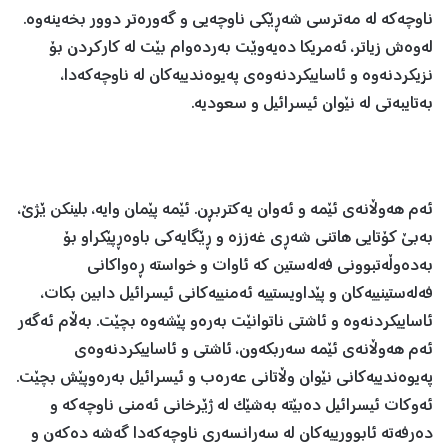
ناوچەکە لە مەترسی شەڕێکی ناوچەیی و گەورەتر دوور بخەینەوە.
لەوەش زیاتر، ئەمریکا دەیەوێت بەردەوام بێت لە کارکردن بۆ
نزیکردنەوە و ئاساییکردنەوەی پەیوەندییەکان لە ناوچەکەدا،
بەتایبەتی لە نێوان ئیسرائیل و سعودیە.
ئەم هەوڵانەی ئێمە و ئەوان یەکتربڕن. ئێمە پێمان وایە، بلینکن ێژێ،
بەبێ کۆتایی هاتنی شەڕی غەززە و ڕێگایەکی باوەڕپێکراو بۆ
بەدەوڵەتبوونی فەلەستین کە ئاوات و خواستە ڕەواکانی
فەلەستینییەکان و پێداویستییە ئەمنییەکانی ئیسرائیل دابین بکات،
ئاساییکردنەوە و ئاشتی ناتوانێت بەرەو پێشەوە بچێت. بەڵام ئەگەر
ئەم هەوڵانەی ئێمە سەربکەون، ئاشتی و ئاساییکردنەوەی
پەیوەندییەکانی نێوان وڵاتانی عەرەب و ئیسرائیل بەرەوپێش بچێت.
ئەوکات ئیسرائیل دەبێتە بەشێک لە ژێرخانی ئەمنی ناوچەکە و
دەرفەتە ئابوورییەکان لە سەرانسەری ناوچەکەدا گەشە دەکەن و