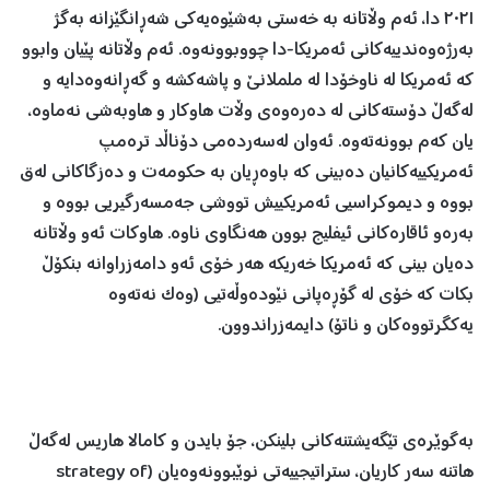
٢٠٢١ دا، ئەم وڵاتانە بە خەستی بەشێوەیەکی شەڕانگێزانە بەگژ
بەرژەوەندییەکانی ئەمریکا-دا چووبوونەوە. ئەم وڵاتانە پێیان وابوو
کە ئەمریکا لە ناوخۆدا لە ململانێ و پاشەکشە و گەڕانەوەدایە و
لەگەڵ دۆستەکانی لە دەرەوەی وڵات هاوکار و هاوبەشی نەماوە،
یان کەم بوونەتەوە. ئەوان لەسەردەمی دۆناڵد ترەمپ
ئەمریکییەکانیان دەبینی کە باوەڕیان بە حکومەت و دەزگاکانی لەق
بووە و دیموکراسیی ئەمریکییش تووشی جەمسەرگیریی بووە و
بەرەو ئاقارەکانی ئیفلیج بوون هەنگاوی ناوە. هاوکات ئەو وڵاتانە
دەیان بینی کە ئەمریکا خەریکە هەر خۆی ئەو دامەزراوانە بنکۆڵ
بکات کە خۆی لە گۆڕەپانی نێودەوڵەتیی (وەک نەتەوە
یەکگرتووەکان و ناتۆ) دایمەزراندوون.
بەگوێرەی تێگەیشتنەکانی بلینکن، جۆ بایدن و کامالا هاریس لەگەڵ
هاتنە سەر کاریان، ستراتیجییەتی نوێبوونەوەیان (strategy of