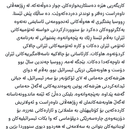
کاریگەریی هێزە دەستکاریخوازەکان، چوار دەوڵەتەکە، لە ڕۆژهەڵاتی
ناوەڕاست زەقتر و توندتر دەردەکەوێت. دە ساڵێک پێش ئێستا،
ڕووسیا پشتگیری لە هەوڵەکانی ئەنجوومەنی ئاسایشی نەتەوە
یەکگرتووەکان دەکرد بۆ سنووردارکردنی خواستە ئەتۆمییەکانی
ئێران؛ بەڵام ئێستا ڕێک بە پێچەوانەوە، پشتیوانی لە بەرنامەی
ئەتۆمی ئێران دەکات و کارە ئەتۆمییەکانی ئێرانی چالاکی
کردۆتەوە، هاوکات، کارئاسانی بۆ چالاکییە ناسەقامگیرییەکانی ئێران
لە ناوچەکەدا دەکات. بێجگە لەمە، ڕووسیا چەندین ساڵ بوو
دۆست و هاوبەشێکی نزیکی ئیسرائیل بوو، بەڵام لە دوای
هێرشەکەی حەماس لە ٧ی ئۆکتۆبەر بۆ سەر ئیسرائیل، لە جیاتی
ئیدانەکردنی هێرشەکە، پوتین پەیوەندییەکانی لەگەڵ حەماس
گەشە پێداوە. بەپێچەوانەوە، بلینکن دەڵێ کە ئێمە ماندوونەناسانە
لەگەڵ هاوبەشەکانمان لە ڕۆژهەڵاتی ناوەڕاست و ئەولاتریش
کاردەکەین بۆ کۆتاییهێنان بە ململانێ و ئازارەکانی غەززە، بۆ
دۆزینەوەی چارەسەرێکی دیپلۆماسی کە وا بکات ئیسرائیلییەکان و
لوبنانییەکان بتوانن بە سەلامەتی لە هەردوو دیوی سنووردا بژین و