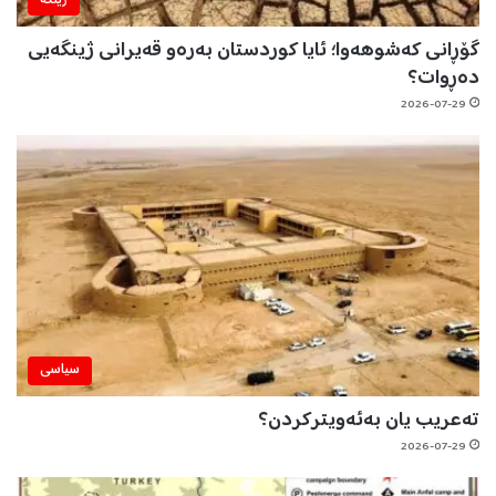
ژینگه‌
گۆڕانی کەشوهەوا؛ ئایا کوردستان بەرەو قەیرانی ژینگەیی
دەڕوات؟
2026-07-29
سیاسی
تەعریب یان بەئەویترکردن؟
2026-07-29