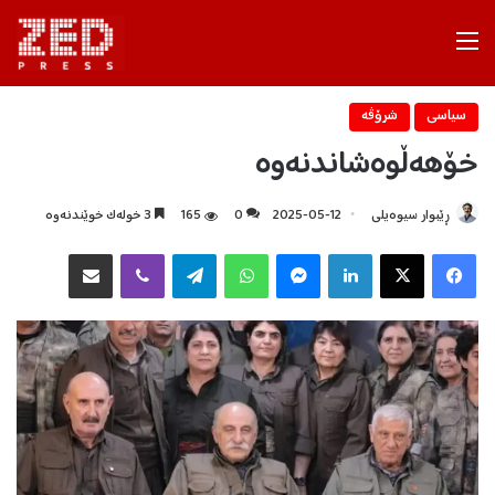
Menu
سیاسی
شرۆڤه‌
خۆهەڵوەشاندنەوە
ڕێبوار سیوەیلی
2025-05-12
0
165
3 خولەک خوێندنەوە
Facebook
X
LinkedIn
Messenger
WhatsApp
Telegram
Viber
هاوبه‌شكردن به‌ ئیمه‌یڵ