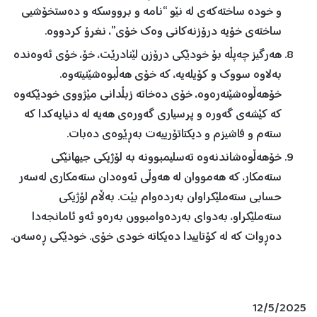
و خودە ساختەكەی لە نێو “نامە و برووسكە و دەستخۆشیی
ساختەی خۆیە درۆزنەكانی وەك خۆی”، نغرۆ كردووە.
هەرگیز چەپڵە بۆ خودێكی درۆزن لێنادرێت، خۆ، خۆی ئەوەندە
بەلاوە سووك و كۆیلەیە، كە خۆی هەڵبوەشێنیتەوە.
خۆهەڵوەشێنەرەوە، خۆی دەخاتە زبڵدانی مێژووی خودێكەوە
كە كێشەی گەورە و پرسیاری گەورەی هەیە لە دنیایەكدا كە
ستەم و فاشیزم و دیكتاتۆرییەت بەڕێوەی دەبات.
خۆهەڵوەشاندنەوە تەسلیمبوونە بە لۆژیكی جیهانێكی
ستەمكار، كە هەمووان لە هەوڵی ئەوەدان ستەمكاری لەسەر
حسابی ستەملێكراوان بەردەوام بێت. بەڵام لۆژیكی
ستەملێكراو، بەدوای بەردەوامبوون بەرەو ئەو ئامانجەدا
دەڕوات كە لە كۆتاییدا دەیكاتە خودی خۆی. خودێكی ڕەسەن.
12/5/2025