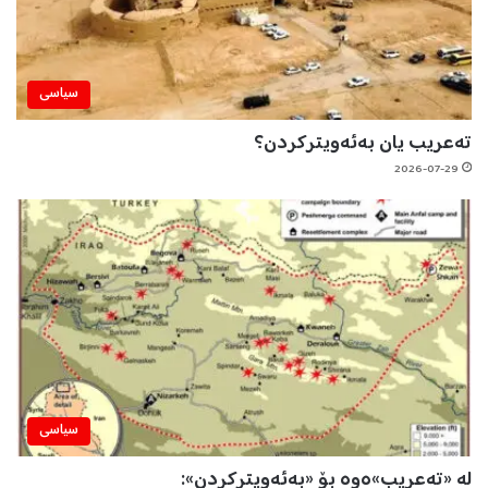
سیاسی
تەعریب یان بەئەویترکردن؟
2026-07-29
سیاسی
لە «تەعریب»ەوە بۆ «بەئەویترکردن»: