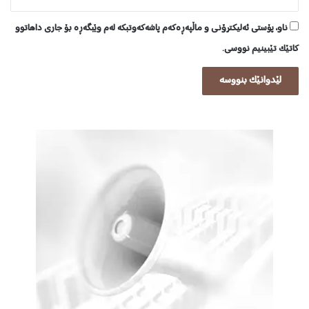
ناو، پۆستی ئەلیکترۆنی و ماڵپەڕەکەم پاشەکەوتبکە لەم وێبگەڕە بۆ جاری داهاتوو
کاتێک تێبینیم نووسی.