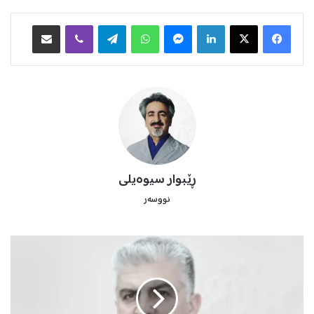
Facebook
X
LinkedIn
Messenger
WhatsApp
Telegram
Viber
هاوبه‌شكردن به‌ ئیمه‌یڵ
ڕێبوار سیوەیلی
نووسەر
ئ
ا
ش
ت
ی