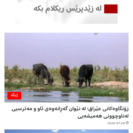
ژینگه‌
زۆنگاوەکانی عێراق؛ لە نێوان گەڕانەوەی ئاو و مەترسیی
لەناوچوونی هەمیشەیی
2026-07-29