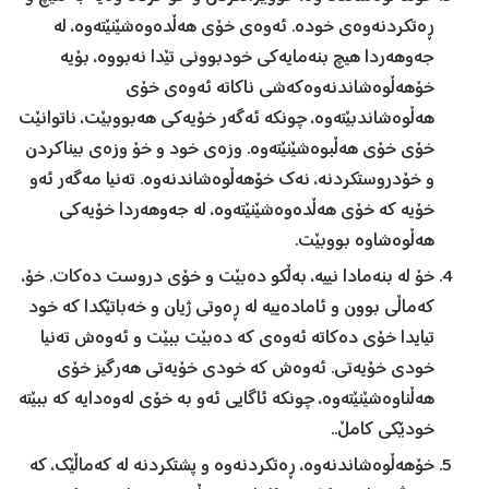
ڕەتكردنەوەی خودە. ئەوەی خۆی هەڵدەوەشێنێتەوە، لە
جەوهەردا هیچ بنەمایەكی خودبوونی تێدا نەبووە، بۆیە
خۆهەڵوەشاندنەوەكەشی ناكاتە ئەوەی خۆی
هەڵوەشاندبێتەوە، چونكە ئەگەر خۆیەكی هەبووبێت، ناتوانێت
خۆی خۆی هەڵبوەشێنێتەوە. وزەی خود و خۆ وزەی بیناكردن
و خۆدروستكردنە، نەك خۆهەڵوەشاندنەوە. تەنیا مەگەر ئەو
خۆیە كە خۆی هەڵدەوەشێنێتەوە، لە جەوهەردا خۆیەكی
هەڵوەشاوە بووبێت.
خۆ لە بنەمادا نییە، بەڵكو دەبێت و خۆی دروست دەكات. خۆ،
كەماڵی بوون و ئامادەییە لە ڕەوتی ژیان و خەباتێكدا كە خود
تیایدا خۆی دەكاتە ئەوەی كە دەبێت ببێت و ئەوەش تەنیا
خودی خۆیەتی. ئەوەش كە خودی خۆیەتی هەرگیز خۆی
هەڵناوەشێنێتەوە، چونكە ئاگایی ئەو بە خۆی لەوەدایە كە ببێتە
خودێكی كامڵ..
خۆهەڵوەشاندنەوە، ڕەتكردنەوە و پشتكردنە لە كەماڵێك، كە