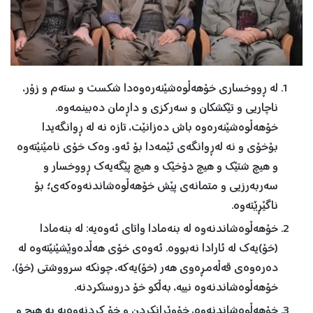
لە ڕووخساری خۆهەڵوەشێنەرەوەدا شكست و ستەم و زۆر،
ناچاریی و تێكشكان و سەركزی و داڕمان دەبینمەوە.
خۆهەڵوەشێنەرەوە باش دەزانێت، تازە نە لە ڕوانگەیدا
بۆخۆی و نە لەڕوانگەی ئێمەدا بۆ ئەو، وەك خۆی نامێنێتەوە
و هیچ شتێك و هیچ دۆخێك و هیچ پێگەیەك ڕووخسار و
سەربەرزیی و متمانەی پێش خۆهەڵوەشاندنەوەكەی؛ بۆ
ناگێڕێتەوە.
خۆهەڵوەشاندنەوە لە بنەمادا واتای ئەوەیە: لە بنەمادا
(خۆ)یەك لە ئارادا نەبووە. ئەوەی خۆی هەڵدەوێشێنێتەوە لە
دەرەوەی قەڵەمڕەوی هەر (خۆ)یەكە، چونكە سرووشتی (خۆ)،
خۆهەڵوەشاندنەوە نییە، بەڵكو خۆ دروستكردنە.
خۆهەڵوەشاندنەوە، خۆوێرانكردن و خۆ كردنەوەیە بە هیچ و