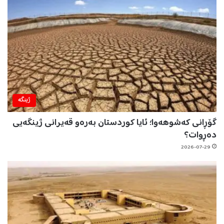
ژینگه‌
گۆڕانی کەشوهەوا؛ ئایا کوردستان بەرەو قەیرانی ژینگەیی
دەڕوات؟
2026-07-29