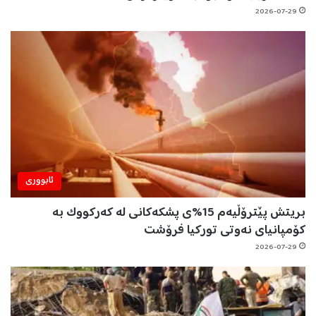
2026-07-29
ئابووری
بریتش پێترۆڵیەم 15%ی پشکەکانی لە کەرکووک بە
کۆمپانیای نەوتی تورکیا فرۆشت
2026-07-29