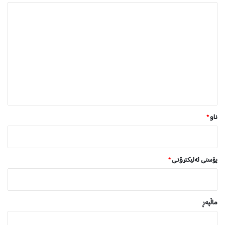
ل
ێ
د
و
ا
ن
*
ناو
*
پۆستی ئەلیکترۆنی
*
ماڵپه‌ڕ