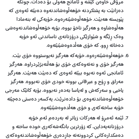
مرۆڤی خاوەن كێشە و ئامانج هەوڵی بۆ دەدات، چونكە
دەزانێت بە پشتكردنە خۆهەڵوەشاندنەوە دەبێتە ئەوەی كە
پێویستە هەبێت. خۆهەڵوەشێنەرەوە، خۆیەكی لە بنەمادا
هەڵوەشاوە و هەرگیز ناخۆ بووە، بۆیە خۆهەڵوەشاندنەوەشی
وەك ڕێگە و شێوازێكی درۆزنانەی ناساندنی ئەو خۆیە
دەخاتە ڕوو، كە خۆی هەڵدەوەشێنێتەوە.
خۆهەڵوەشێنەرەوە، خۆیەكە هەرگیز نەیوستووە خۆی بێت.
هەرگیز خۆی و نەتەوەكەی خۆی بۆ هەڵنەبژێردراوە. هەرگیز
ئامانجی ئەوە نەبوە ببێتە ئەوەی كە دەبێت هەبێت. هەرگیز
مەراق و ڕۆح و عیرفانی بوونە خودی خۆی نەبووە. هەرگیز
یاخیی و سەركەش و لەیاسا بەدەر نەبووە، بۆیە كاتێك مەرجی
خۆهەڵوەشاندنەوەی بۆ دادەنرێت، یەكسەر دەستی دەچێتە
خۆیە ساختەكەی و خۆی هەڵدەوەشێنێتەوە.
ئێمە ئەمڕۆ لە هەركات زیاتر لە بەردەم ئەم خۆیە
درۆزنانەیەداین، كە زۆرترین بانگەشەكەری خودە ساختە و
دەمكدارەكانی كردوونەتە جاڕدەری خۆهەڵوەشاندنەوەكەی