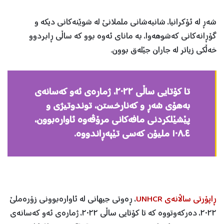
شەڕ لە ئۆکرانیا، شانبەشانی ململانێ لە شوێنەکانی دیکە و
گۆڕانەکانی کەشوهەوا، بە مانای ئەوە بوو کە ساڵی ڕابردوو
خەڵکی زیاتر لە جاران جێلەق بوون.
تا کۆتایی ساڵی ٢٠٢٢، ژمارەی ئەو کەسانەی
بەهۆی شەڕ و کەنارخستن، توندوتیژی و
پێشێلکردنی مافەکانی مرۆڤەوە ئاوارەبوون،
١٠٨.٤ ملیۆن کەسی تێپه‌ڕاندووه‌.
ڕاپۆرتی ساڵانەی UNHCR
، ڕەوتی جیهانی لە ئاوارەبوونی زۆرەملێ
٢٠٢٢، دەرکەوتووە کە تا کۆتایی ساڵی ٢٠٢٢، ژمارەی ئەو کەسانەی