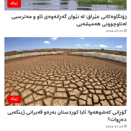
ژینگه‌
زۆنگاوەکانی عێراق؛ لە نێوان گەڕانەوەی ئاو و مەترسیی
لەناوچوونی هەمیشەیی
2026-07-29
ژینگه‌
گۆڕانی کەشوهەوا؛ ئایا کوردستان بەرەو قەیرانی ژینگەیی
دەڕوات؟
2026-07-29