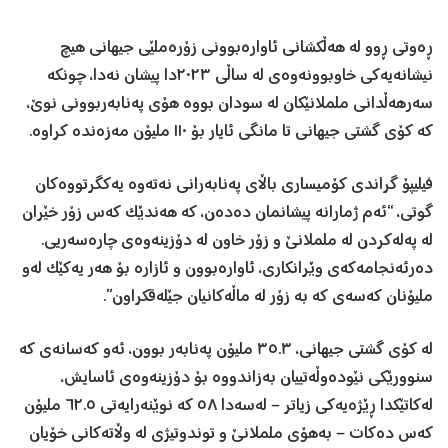
ڕەوتی ڕوو لە هەڵکشانی ئاوارەبوونی زۆرەملێی جیهانی هیچ
نیشانەیەکی خاوبوونەوەی لە ساڵی ٢٠٢٣دا پیشان نەدا، چونکە
سەرهەڵدانی ململانێکان لە سودان بووە هۆی پەنابەربوونی نوێ،
کە کۆی گشتی جیهانی تا مانگی ئایار بۆ ١١٠ ملیۆن مەزەندە کراوە.
فیلیپۆ گراندی کۆمیساری باڵای پەنابەرانی نەتەوە یەکگرتووەکان
گوتی، “ئەم ژمارانە پیشانمان دەدەن، کە هەندێک کەس زۆر خێران
لە پەلەکردن لە ململانێ و زۆر خاون لە دۆزینەوەی چارەسەریی.
دەرئەنجامەکەی وێرانکاری، ئاوارەبوون و ئازارە بۆ هەر یەکێک لەو
ملیۆنان کەسەی کە بە زۆر لە ماڵەکانیان جێلەقکراون”.
لە کۆی گشتی جیهانی، ٣٥.٣ ملیۆن پەنابەر بوون، ئەو کەسانەی کە
سنوورێکی نێودەوڵەتییان بەزاندووە بۆ دۆزینەوەی ئاسایش،
لەکاتێکدا ڕێژەیەکی زیاتر – لەسەدا ٥٨ کە نوێنەرایەتی ٦٢.٥ ملیۆن
کەس دەکات – بەهۆی ململانێ و توندوتیژی لە وڵاتەکانی خۆیان