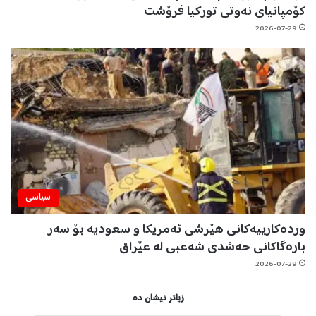
کۆمپانیای نەوتی تورکیا فرۆشت
2026-07-29
سیاسی
وردەکارییەکانی هێرشی ئەمریکا و سعودیە بۆ سەر
بارەگاکانی حەشدی شەعبی لە عێراق
2026-07-29
زیاتر نیشان دە