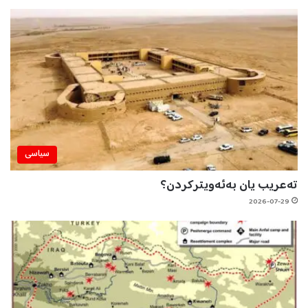
سیاسی
تەعریب یان بەئەویترکردن؟
2026-07-29