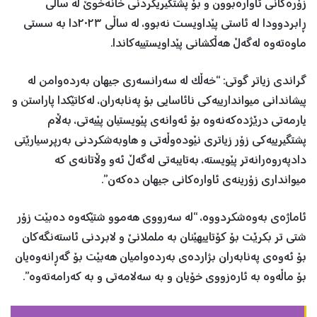
زۆرەکانی ئاوارەبوون و بۆ پشتگیریکردنی خانەخوێ لە ساڵی
ڕابردوودا لە ئاستی پێداویست نەبوو، لە ساڵی ٢٠٢٣دا بە سستی
ماوەتەوە لەگەڵ هەڵکشانی پێداویستییەکاندا.
گراندی زیاتر گوتی: “خەڵک لە سەرانسەری جیهان بەردەوامن لە
پیشاندانی میواندارییەکی نائاسایی بۆ پەنابەران، لەکاتێکدا پاراستن و
یارمەتی درێژدەکەنەوە بۆ ئەوانەی پێویستیان پێیەتی، بەڵام
پشتگیرییەکی زۆر زیاتری نێودەوڵەتی و هاوبەشکردنی بەرپرسیارێتی
دادپەروەرانەتر پێویستە، بەتایبەتی لەگەڵ ئەو وڵاتانەی کە
میوانداری زۆرینەی ئاوارەکانی جیهان دەکەن”.
ئاماژەی بەوەشکردووە، “لە سەرووی هەموو شتێکەوە دەبێت زۆر
شتی تر بکرێت بۆ کۆتاییهێنان بە ململانێ و لابردنی ئاستەنگەکان
بۆ ئەوەی پەنابەران بژاردەی بەردەوامیان هەبێت بۆ گەڕانەوەیان
بۆ ماڵەوە بە ئارەزووی خۆیان و بە سەلامەتی و بە کەرامەتەوە”.