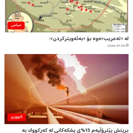
سیاسی
لە «تەعریب»ەوە بۆ «بەئەویترکردن»:
2026-07-29
ئابووری
بریتش پێترۆڵیەم 15%ی پشکەکانی لە کەرکووک بە