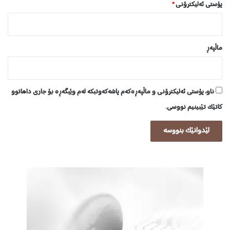
پۆستی ئەلیکترۆنی
*
ماڵپه‌ڕ
ناو، پۆستی ئەلیکترۆنی و ماڵپەڕەکەم پاشەکەوتبکە لەم وێبگەڕە بۆ جاری داهاتوو
کاتێک تێبینیم نووسی.