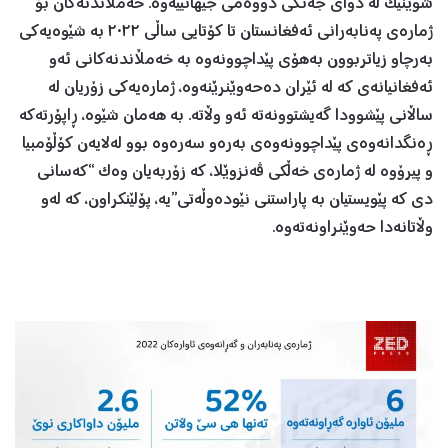
شوێنێک لە دوای جەنگی دووەمی جیهانییەوە. خەمڵاندنەکان بۆ
ژمارەی پەنابەرانی ئەفغانستان تا کۆتایی ساڵی ٢٠٢٢ بە شێوەیەکی
بەرچاو زیاتربوون بەهۆی پێداچوونەوە بە خەمڵاندنەکانی ئەو
ئەفغانیانەی کە لە ئێران دەحەوێنرێنەوە، ژمارەیەکی زۆریان لە
ساڵانی پێشوودا گەیشتوونەتە ئەو وڵاتە. بە هەمان شێوە، ڕاپۆرتەکە
ڕەنگدانەوەی پێداچوونەوەی بەرەو سەرەوە بوو لەلایەن کۆڵۆمبیا
و پیرۆوە لە ژمارەی خەڵکی ڤەنزوێلا، کە زۆربەیان وەک “کەسانی
دی کە پێویستیان بە پاراستنی نێودەوڵەتی”یە، پۆلێنکراون، کە لەو
وڵاتانەدا حەوێنراونەتەوە.