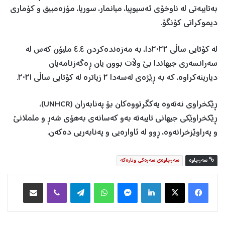
بەتایبەتی لە ناوخۆی ئەسیوپیا، میانمار، سوریا، مۆزەمبیق و کۆماری
دیموکراتی کۆنگۆ.
لە کۆتایی ساڵی ٢٠٢٢دا، بە مەزەندەکردن ٤.٤ ملیۆن کەس لە
سەرانسەری جیهاندا بێ وڵات بوون یان ڕەگەزنامەیان
دیارینەکراوە، کە بە ڕێژەی لەسەدا ٢ زیاترە لە کۆتایی ساڵی ٢٠٢١.
ڕێکخراوی نەتەوە یەکگرتووەکان بۆ پەنابەران (UNHCR)،
ڕێکخراوێکی جیهانی تایبەتە بەو کەسانەی بەهۆی شەڕ و ململانێ
و پەراوێزخرانەوە، ڕوو لە ئاوارەیی و پەنابەریی دەکەن.
سه‌رچاوه‌
سه‌رچاوه‌ی سه‌ره‌كی وتاره‌كه‌
Facebook
X
LinkedIn
Messenger
WhatsApp
Telegram
Viber
هاوبه‌شكردن به‌ ئیمه‌یڵ