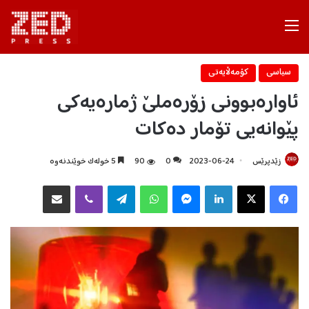
Menu
سیاسی
كۆمه‌ڵایه‌تی
ئاوارەبوونی زۆرەملێ ژمارەیەکی
پێوانەیی تۆمار دەکات
زێدپرێس
2023-06-24
0
90
5 خولەک خوێندنەوە
Facebook
X
LinkedIn
Messenger
WhatsApp
Telegram
Viber
هاوبه‌شكردن به‌ ئیمه‌یڵ