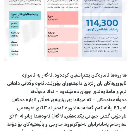
هەروەها ئامارەکان پشتڕاستیان کردەوە، ئەگەر بە ئامرازە
ئابوورییەکان یان ڕێژەی دانیشتووان بپێورێت، ئەوە وڵاتانی داهاتی
نزم و مامناوەندی جیهان دەمێننەوە – نەک دەوڵەتە
دەوڵەمەندەکان – کە میوانداری زۆرینەی خەڵکی ئاوارە دەکەن.
ئەو ٤٦ وڵاتە کەم گەشەسەندووە کەمتر لە ١.٣٪ی بەرهەمی
ناوخۆیی گشتی جیهانی پێکدەهێنن، لەگەڵ ئەوەشدا زیاتر لە ٢٠٪ی
سەرجەم پەنابەرانیان لەخۆگرتووە. خەرجی و پاڵپشتییەکان بۆ دۆخە