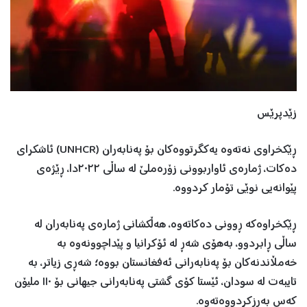
زێدپرێس
ڕێکخراوی نەتەوە یەکگرتووەکان بۆ پەنابەران (UNHCR) ئاشکرای
دەکات، ژمارەی ئاواربوونی زۆرەملێ لە ساڵی ٢٠٢٢دا، ڕێژەی
پێوانەیی نوێی تۆمار کردووە.
ڕێکخراوەکە ڕوونی دەکاتەوە، هەڵکشانی ژمارەی پەنابەران لە
ساڵی ڕابردوو، بەهۆی شەڕ لە ئۆکرانیا و پێداچوونەوە بە
خەمڵاندنەکان بۆ پەنابەرانی ئەفغانستان بووە؛ شەڕی زیاتر، بە
تایبەت لە سودان، ئێستا کۆی گشتی پەنابەرانی جیهانی بۆ ١١٠ ملیۆن
کەس بەرزکردووەتەوە.