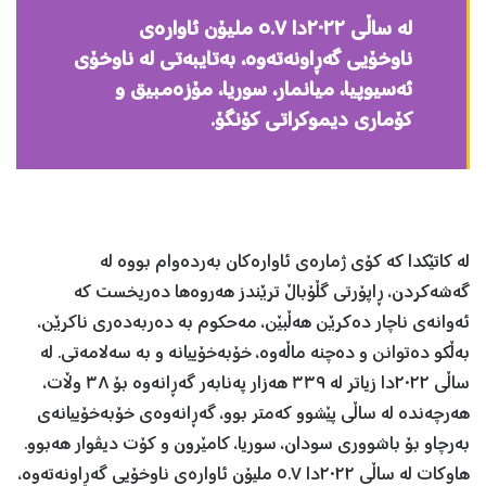
لە ساڵی ٢٠٢٢دا ٥.٧ ملیۆن ئاوارەی
ناوخۆیی گەڕاونەتەوە، بەتایبەتی لە ناوخۆی
ئەسیوپیا، میانمار، سوریا، مۆزەمبیق و
کۆماری دیموکراتی کۆنگۆ.
لە کاتێکدا کە کۆی ژمارەی ئاوارەکان بەردەوام بووە لە
گەشەکردن، ڕاپۆرتی گڵۆباڵ ترێندز هەروەها دەریخست کە
ئەوانەی ناچار دەکرێن هەڵبێن، مەحکوم بە دەربەدەری ناکرێن،
بەڵکو دەتوانن و دەچنە ماڵەوە، خۆبەخۆییانە و بە سەلامەتی. لە
ساڵی ٢٠٢٢دا زیاتر لە ٣٣٩ هەزار پەنابەر گەڕانەوە بۆ ٣٨ وڵات،
هەرچەندە لە ساڵی پێشوو کەمتر بوو، گەڕانەوەی خۆبەخۆییانەی
بەرچاو بۆ باشووری سودان، سوریا، کامێرون و کۆت دیڤوار هەبوو.
هاوکات لە ساڵی ٢٠٢٢دا ٥.٧ ملیۆن ئاوارەی ناوخۆیی گەڕاونەتەوە،