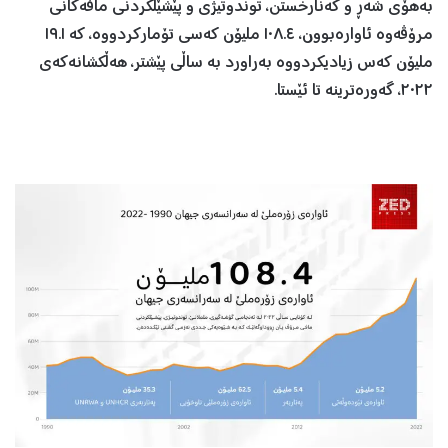
بەهۆی شەڕ و کەنارخستن، توندوتیژی و پێشێلکردنی مافەکانی
مرۆڤەوە ئاوارەبوون، ١٠٨.٤ ملیۆن کەسی تۆمارکردووە، کە ١٩.١
ملیۆن کەس زیادیکردووە بەراورد بە ساڵی پێشتر، هەڵکشانەکەی
٢٠٢٢، گەورەترینە تا ئێستا.