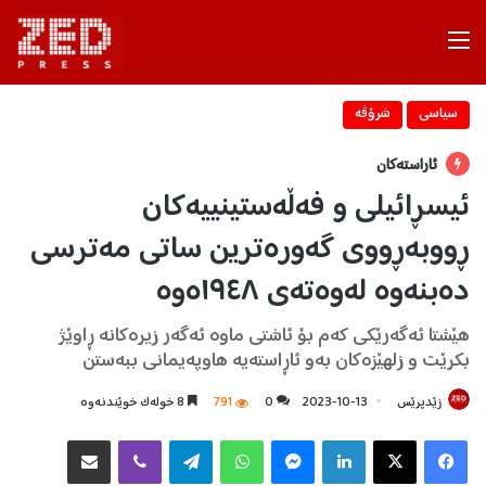
Menu
سیاسی
شرۆڤه‌
ئاراستەکان
ئیسڕائیلی و فەڵەستینییەکان
ڕووبەڕووی گەورەترین ساتی مەترسی
دەبنەوە لەوەتەی ١٩٤٨ەوە
هێشتا ئەگەرێکی کەم بۆ ئاشتی ماوە ئەگەر زیرەکانە ڕاوێژ
بکرێت و زلهێزەکان بەو ئاڕاستەیە هاوپەیمانی ببەستن
زێدپرێس
2023-10-13
0
791
8 خولەک خوێندنەوە
Facebook
X
LinkedIn
Messenger
WhatsApp
Telegram
Viber
هاوبه‌شكردن به‌ ئیمه‌یڵ