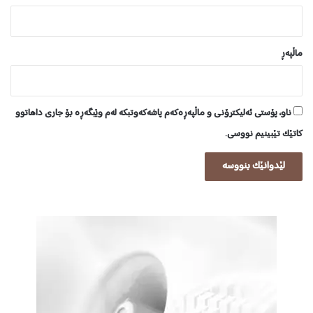
ماڵپه‌ڕ
ناو، پۆستی ئەلیکترۆنی و ماڵپەڕەکەم پاشەکەوتبکە لەم وێبگەڕە بۆ جاری داهاتوو
کاتێک تێبینیم نووسی.