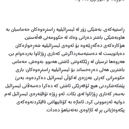
ڕاستییەکەی، بەشێکی زۆر لە ئیسڕائیلییە ڕاستڕەوەکان حەماسیان بە
هاوبەشێکی باشتر دەزانی وەک لە حکوومەتی فەڵەستین.
هۆکارەکەی دەگەڕێتەوە بۆ ئەوەی ئیسڕائیلییە شەڕخوازەکان
دەیانویست لە دەستبەسەرداگرتنی کەناری ڕۆژئاوا بەردەوام بن،
هەروەها ترسیان لە ڕێککەوتنی ئاشتی هەبوو. بەوەش، حەماس
باشترین هەلی دەڕەخساند بۆ ئیسڕائیلییە ڕاستڕەوەکان: باری
حکومڕانی کەرتی غەززەی لەکۆڵی ئیسڕائیل دەکردەوە، بەبێ
پێشکەشکردنی هیچ ئۆفەرێکی ئاشتی کە دەکرا دەسەڵاتی ئیسڕائیل
بەسەر کەناری ڕۆژئاوا لەق بکات. ئەو ڕۆژە تۆقێنەرەی ئیسڕائیل لەم
دواییە ئەزموونی کرد، ئاماژە بە کۆتاییهاتنی تاقیکردنەوەکەی
پێکەوەژیانی پڕ لە ئاژاوەی نەتەنیاهۆ دەدات.