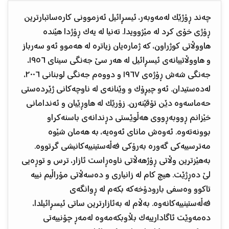
چەند ڕۆژێک لەمەوبەر، ئیسڕائیل ئەزموونی کارەساتبارترین
ڕۆژی خۆی کرد لە مێژوویدا. تەنیا لە یەک ڕۆژدا هێندە
هاووڵاتی کوژراون، کە ژمارەیان زیاترە لە هەموو ئەو سەرباز
و هاووڵاتییانەی ئیسڕائیل لە هەر سێ جەنگی سینای ١٩٥٦،
جەنگی شەش ڕۆژەی ١٩٦٧ و دووەم جەنگی لوبنانی ٢٠٠٦،
لەدەستیدان. ئەو چیڕۆک و وێنانەی لە ناوچەکانی ژێردەستی
حەماسەوە دێن تۆقێنەرن. زۆرێک لە هاوڕێیان و ئەندامانی
خێزانم ڕووبەڕووی هەڵوێستی دڕندانەی باسنەکراو
بوونەتەوە. ئەوەش مانای ئەوەیە، بە هەمان شێوە
مەترسییەکی گەورە بەرۆکی فەڵەستینییەکانیشی گرتووە.
بەهێزترین وڵاتی ڕۆژهەڵاتی ناوەڕاست ئازار، ترس و توڕەیی
لێ دەڕژێت. هیچ کام لە زانیاری و دەسەڵاتی مۆراڵیم نییە
تاکوو وەسفی بارودۆخەکە بکەم لە ڕوانگەی
فەڵەستینییەکانەوە. بەڵام لە بەئازارترین ساتی ئیسڕائیلدا،
دەمەوێت ئاگادارییەک بڵاوبکەمەوە لەمەڕ چۆنییەتی