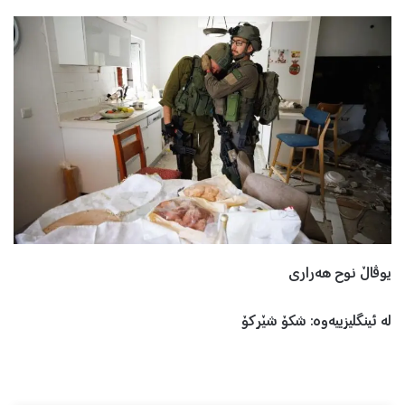
یوڤاڵ نوح هەراری
لە ئینگلیزییەوە: شکۆ شێرکۆ