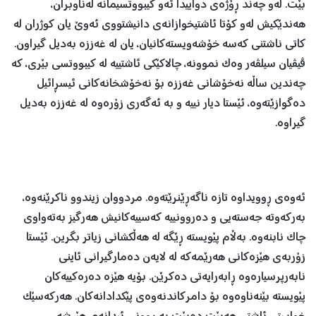
بێت. لەو چەند ڕۆژەی دواییدا ئەو کیبووتسیمانە لەناوبران،
هەندێکیش لەو کۆتا ئاشتیخوازانەی دانیشتووی ئەوێ یان کوژران لە
کاتی ناشتنی کەسە خۆشەویستەکانیان، یان لە غەززە بەدیل گیراون.
ڤیڤیان سیلڤەر وەک نموونە، چالاکێکی ئاشتییە لە کیبووتسی بێری، کە
چەندین ساڵە نەخۆشانی غەززە بۆ نەخۆشخانەکانی ئیسڕائیل
دەگوازێتەوە، ئێستا دیار نییە و بە ئەگەری زۆرەوە لە غەززە بەدیل
گیراوە.
ئەوەی ڕوویداوە تازە ناگەڕێنرێتەوە. مردووان زیندوو ناکرێنەوە،
بەرکەوتە جەستەیی و دەروونییە کەسییەکانیش هەرگیز بەتەواوی
چاک نابنەوە. بەڵام پێویستە ڕێگە لە هەڵکشانی زیاتر بگرین. ئێستا
زۆربەی هێزەکانی هەرێمەکە لە لایەن دەمارگیرانی ئاینی
نابەرپرسیارەوە ڕابەرایەتی دەکرێن. بۆیە هێزە دەرەکییەکان
پێویستە بێنەناوەوە بۆ دامرکاندنەوەی پێکدادانەکان. هەرکەسێک