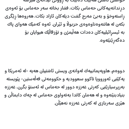
خواستی ئاشتی هەبێت دەبێت بە ڕوونی ئیدانەی هێرشە
دڕندانەییەکانی حەماس بکات، فشار بخاتە سەر حەماس بۆ ئەوەی
ڕاستەوخۆ و بەبێ مەرج گشت دیلەکان ئازاد بکات، هەروەها ڕێگری
بکەن لە هاتنەوەناوەوەی حزبوڵا و ئێران. ئەوە کەمێک هەوای پاک
بە ئیسڕائیلییەکان دەدات هەڵیمژن و تۆزقاڵێک هیوایان بۆ
دەگەڕێنێتەوە.
دووەم، هاوپەیمانییەک لەوانەی ویستی ئاشتییان هەیە -لە ئەمریکا و
یەکێتیی ئەورووپا تاکوو سعوودیە و حکوومەتی فەڵەستین- پێویستە
بەرپرسیارێتیی کەرتی غەززە دوور لە حەماس لە ئەستۆ بگرن، غەززە
بنیادبنێنەوە و لە هەمان کاتدا بەتەواوی حەماس لە چەک دابماڵن و
هێزی سەربازی لە کەرتی غەززە نەهێڵن.