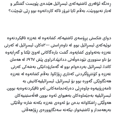
ڕەنگە ئۆفەری ئاشتییەکەی ئیسڕائیل هێندەی پێویست گشتگیر و
لەبار نەبووبێت، بەڵام ئایا تیرۆر تاکە کاردانەوە بوو ڕێی تێبچێت؟
دوای شکستی پڕۆسەی ئاشتییەکە، کشانەوە لە غەززە تاقیکردنەوە
نوێیەکەی ئیسڕائیل بوو. لە ناوەڕاستی ٢٠٠٠ەکان، ئیسڕائیل لە کەرتی
غەززە بەتەواوی کشایەوە، گشت بارەگاکانی لەوێ تێکنا و گەڕایەوە
بۆ ناو سنووری نێودەوڵەتی ددانپێدانراوی پێش ١٩٦٧. لە هەمان
کاتدا، ئیسڕائیل بەردەوام بوو لە گەمارۆدانێکی بەشەکی کەرتی
غەززە و کۆنتڕۆڵکردنی کەناری ڕۆژئاوا. بەڵام کشانەوە لە غەززە
هەنگاوێکی گەورە بوو بۆ ئیسڕائیل، ئیسڕائیلییەکانیش بە
تامەزرۆییەوە چاوەڕێی دەرئەنجامەکانی ئەو تاقیکردنەوەیە بوون.
ئیسڕائیلییە بەجێماوەکان بەهیوای ئەوە بوون فەڵەستینییەکان
هەوڵێکی ڕاشکاوانە بدەن بۆ ئەوەی غەززە بکەنە شارە-وڵاتێکی
بەرهەمدار و ئاشتیخواز، بیکەنە سەنگاپوورەی ڕۆژهەڵاتی