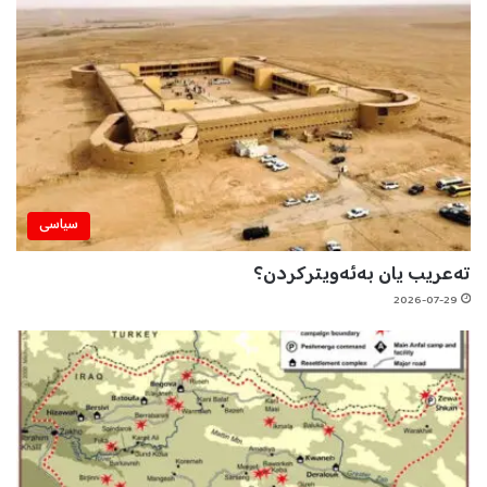
سیاسی
تەعریب یان بەئەویترکردن؟
2026-07-29