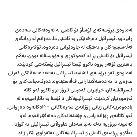
لەماوەی پڕۆسەکەی ئۆسڵۆ بۆ ئاشتی لە نەوەتەکانی سەدەی
ڕابردوو، ئیسڕائیل دەرفەتێکی بە ئاشتی دا. دەزانم لە ڕوانگەی
فەڵەستینییەکان و بەشێک لە چاودێرانی دەرەوە، ئۆفەرەکانی
ئیسڕائیل بۆ ئاشتی پڕ لە کەموکوڕی و خۆویستانە بوون، بەڵام
باشترین ئۆفەر بووە تاکوو ئێستا ئیسڕائیل پێشکەشی کردبێت.
لەماوەی ئەو پڕۆسەی ئاشتییە، ئیسڕائیل بەشەدەسەڵاتێکی کەرتی
غەزەی دا بە دەسەڵاتدارانی فەڵەستینەوە. دەرئەنجامەکەی بۆ
ئیسڕائیلییەکان، خراپترین کەمپینی تیرۆر بوو تاکوو ئەو کاتە
ئەزموونیان کردبێت. ئیسڕائیلییەکان تا ئێستا بە نائارامییەوە لە
یادەوەرییەکانی ژیانی ڕۆژانەی سەرەتاکانی ٢٠٠٠ەکانەوە دەڕوانن،
ئەو کاتانەی ڕۆژانە پاس و چێشتخانەکان دەتەقێنرانەوە. ئەو
کەمپینە تیرۆرییە نەک تەنیا سەدان هاووڵاتی ئیسڕائیلی بە کوژدا،
بەڵکوو پڕۆسەی ئاشتی و ئیسڕائیلییەکانی بەتەواوی لێکترازاند.