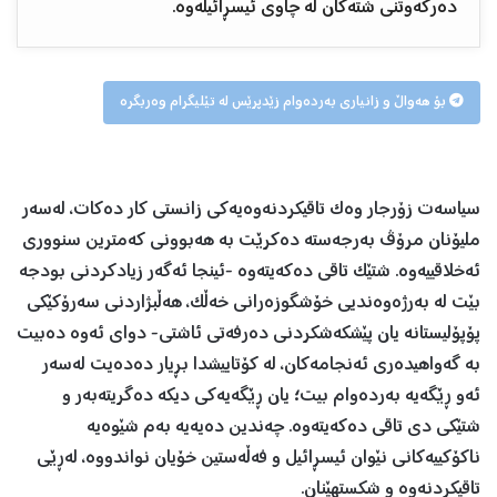
دەرکەوتنی شتەکان لە چاوی ئیسڕائیلەوە.
بۆ هەواڵ و زانیاری بەردەوام زێدپرێس لە تێلیگرام وەربگرە
سیاسەت زۆرجار وەک تاقیکردنەوەیەکی زانستی کار دەکات، لەسەر
ملیۆنان مرۆڤ بەرجەستە دەکرێت بە هەبوونی کەمترین سنووری
ئەخلاقییەوە. شتێک تاقی دەکەیتەوە -ئینجا ئەگەر زیادکردنی بودجە
بێت لە بەرژەوەندیی خۆشگوزەرانی خەڵک، هەڵبژاردنی سەرۆکێکی
پۆپۆلیستانە یان پێشکەشکردنی دەرفەتی ئاشتی- دوای ئەوە دەبیت
بە گەواهیدەری ئەنجامەکان، لە کۆتاییشدا بڕیار دەدەیت لەسەر
ئەو ڕێگەیە بەردەوام بیت؛ یان ڕێگەیەکی دیکە دەگریتەبەر و
شتێکی دی تاقی دەکەیتەوە. چەندین دەیەیە بەم شێوەیە
ناکۆکییەکانی نێوان ئیسڕائیل و فەڵەستین خۆیان نواندووە، لەڕێی
تاقیکردنەوە و شکستهێنان.