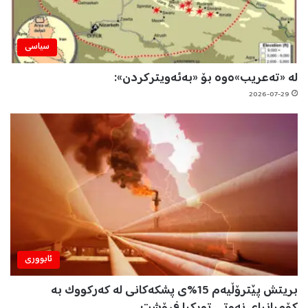
سیاسی
لە «تەعریب»ەوە بۆ «بەئەویترکردن»:
2026-07-29
ئابووری
بریتش پێترۆڵیەم 15%ی پشکەکانی لە کەرکووک بە
کۆمپانیای نەوتی تورکیا فرۆشت