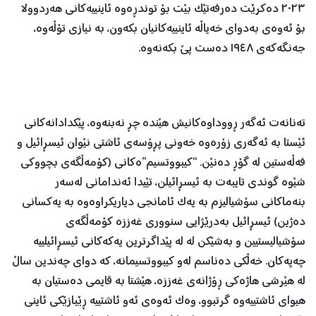
٢٠٢٣ دەکرێت دەرفەتێک بێت بۆ توندڕەوە ئاینییەکانی هەردوولا
بۆ ئەوەی بەدوای خەیاڵە ئاینییەکانیان بکەون، بە نیازی تۆڵەوە،
جەنگەکەی ١٩٤٨ دەست پێ بکەنەوە.
تەنانەت ئەگەر ڕووداوەکانیش هێندە چڕ نەبنەوە، پێکدادانەکانی
ئێستا بە ئەگەری زۆرەوە خەونی پڕۆسەی ئاشتی نێوان ئیسڕائیل و
فەڵەستین لە گۆڕ دەنێن. “کیبووتسیم”ەکانی (کۆمەڵگەی بچووکی
شێوە گوندی تایبەت بە ئیسڕائیلن، تێیدا ئەندامانی لەسەر
بنەماکانی سۆشیالیزم بە یەک ئامانجی دیاریکراوەوە بە یەکسانی
دەژین) ئیسڕائیل بەدرێژایی سنووری غەززە کۆمەڵگەی
سۆشیالیستیین و بەشێکن لە لە پێداگرترین یەکەکانی ئیسڕائیلییە
چەپەکان. خەڵکی دەناسم لەو کیبووتسیمانە، کە دوای چەندین ساڵ
لە هێرشی هاژەکی ڕۆژانەی غەززە، هێشتا بە قایمی دەستیان بە
هیوای ئاشتییەوە گرتبوو، وەک ئەوەی ئەو ئاشتییە ڕێبازێکی ئاینی