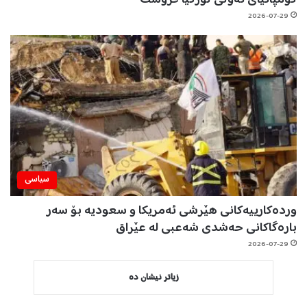
2026-07-29
سیاسی
وردەکارییەکانی هێرشی ئەمریکا و سعودیە بۆ سەر
بارەگاکانی حەشدی شەعبی لە عێراق
2026-07-29
زیاتر نیشان دە