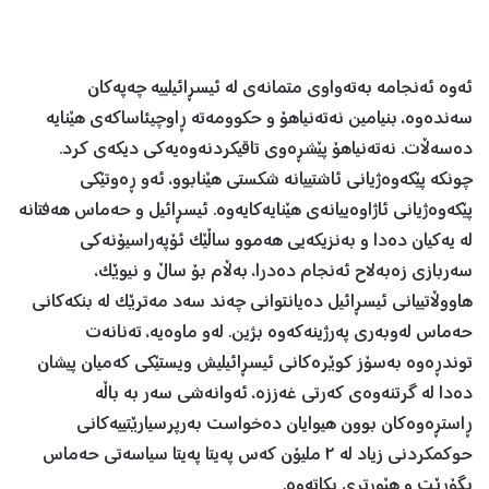
ئەوە ئەنجامە بەتەواوی متمانەی لە ئیسڕائیلییە چەپەکان
سەندەوە، بنیامین نەتەنیاهۆ و حکوومەتە ڕاوچیئاساکەی هێنایە
دەسەڵات. نەتەنیاهۆ پێشڕەوی تاقیکردنەوەیەکی دیکەی کرد.
چونکە پێکەوەژیانی ئاشتییانە شکستی هێنابوو، ئەو ڕەوتێکی
پێکەوەژیانی ئاژاوەییانەی هێنایەکایەوە. ئیسڕائیل و حەماس هەفتانە
لە یەکیان دەدا و بەنزیکەیی هەموو ساڵێک ئۆپەراسیۆنەکی
سەربازی زەبەلاح ئەنجام دەدرا، بەڵام بۆ ساڵ و نیوێک،
هاووڵاتییانی ئیسڕائیل دەیانتوانی چەند سەد مەترێک لە بنکەکانی
حەماس لەوبەری پەرژینەکەوە بژین. لەو ماوەیە، تەنانەت
توندڕەوە بەسۆز کوێرەکانی ئیسڕائیلیش ویستێکی کەمیان پیشان
دەدا لە گرتنەوەی کەرتی غەززە، ئەوانەشی سەر بە باڵە
ڕاستڕەوەکان بوون هیوایان دەخواست بەرپرسیارێتییەکانی
حوکمکردنی زیاد لە ٢ ملیۆن کەس پەیتا پەیتا سیاسەتی حەماس
بگۆڕێت و هێورتری بکاتەوە.