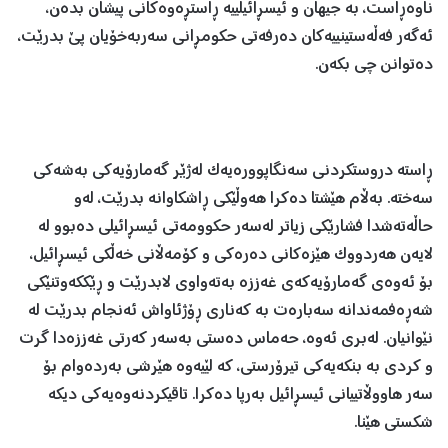
ناوەڕاست، بە جیهان و ئیسڕائیلییە ڕاستڕەوەکانی پیشان بدەن،
ئەگەر فەڵەستینییەکان دەرفەتی حکومڕانی سەربەخۆیان پێ بدرێت،
دەتوانن چی بکەن.
ڕاستە دروستکردنی سەنگاپوورەیەک لەژێر گەمارۆیەکی بەشەکی
سەختە. بەڵام هێشتا دەکرا هەوڵێکی ڕاشکاوانە بدرێت، لەو
حاڵەتەشدا فشارێکی زیاتر لەسەر حکوومەتی ئیسڕائیلی دەبوو لە
لایەن هەردووک هێزەکانی دەرەکی و کۆمەڵانی خەڵکی ئیسڕائیل،
بۆ ئەوەی گەمارۆیەکەی غەززە بەتەواوی لابدرێت و ڕێککەوتنێکی
شەڕەفمەندانە سەبارەت بە کەناری ڕۆژئاواش ئەنجام بدرێت لە
نێوانیان. لەبری ئەوە، حەماس دەستی بەسەر کەرتی غەززەدا گرت
و کردی بە بنکەیەکی تیرۆرستی، کە لێیەوە هێرشی بەردەوام بۆ
سەر هاووڵاتییانی ئیسڕائیل بەرپا دەکرا. تاقیکردنەوەیەکی دیکە
شکستی هێنا.