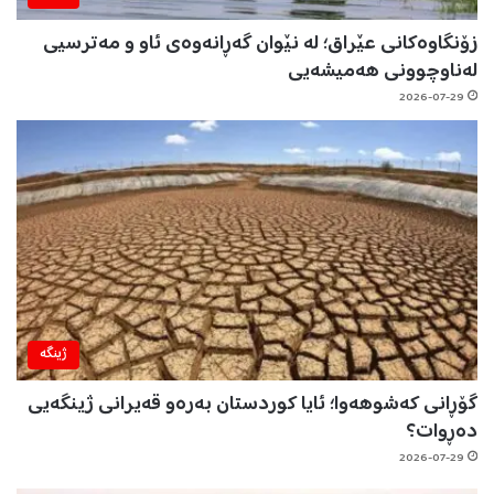
زۆنگاوەکانی عێراق؛ لە نێوان گەڕانەوەی ئاو و مەترسیی
لەناوچوونی هەمیشەیی
2026-07-29
ژینگه‌
گۆڕانی کەشوهەوا؛ ئایا کوردستان بەرەو قەیرانی ژینگەیی
دەڕوات؟
2026-07-29