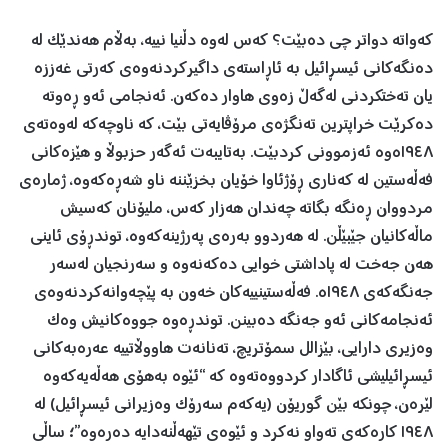
کەواتە دواتر چی دەبێت؟ کەس لەوە دڵنیا نییە، بەڵام هەندێک لە
دەنگەکانی ئیسڕائیل بە ئاڕاستەی داگیرکردنەوەی کەرتی غەززە
یان تەختکردنی لەگەڵ زەوی هاوار دەکەن. ئەنجامی ئەو ڕەوتە
دەکرێت خراپترین تەنگژەی مرۆڤایەتی بێت، کە ناوچەکە لەوەتەی
١٩٤٨ەوە ئەزموونی کردبێت. بەتایبەت ئەگەر حزبوڵا و هێزەکانی
فەڵەستین لە کەناری ڕۆژئاوا خۆیان بخزێننە ناو شەڕەکەوە، ژمارەی
مردووان ڕەنگە بگاتە چەندان هەزار کەس، ملیۆنان کەسیش
ماڵەکانیان جێبێڵن. لە هەردوو بەرەی پەرژینەکەوە، توندڕۆی ئاینی
هەن جەخت لە پاداشتی خوایی دەکەنەوە و سەرنجیان لەسەر
جەنگەکەی ١٩٤٨ە. فەڵەستینییەکان خەون بە پێچەوانەکردنەوەی
ئەنجامەکانی ئەو جەنگە دەبینن. توندڕەوە جووەکانیش وەک
وەزیری دارایی، بێزالل سمۆتریچ، تەنانەت هاووڵاتییە عەرەبەکانی
ئیسڕائیلیشی ئاگادار کردووەتەوە کە “ئێوە بەهۆی هەڵەیەکەوە
لێرەن، چونکە بێن گوریۆن (یەکەم سەرۆک وەزیرانی ئیسڕائیل) لە
١٩٤٨ کارەکەی تەواو نەکرد و ئێوەی تێهەڵنەدایە دەرەوە”؛ ساڵی