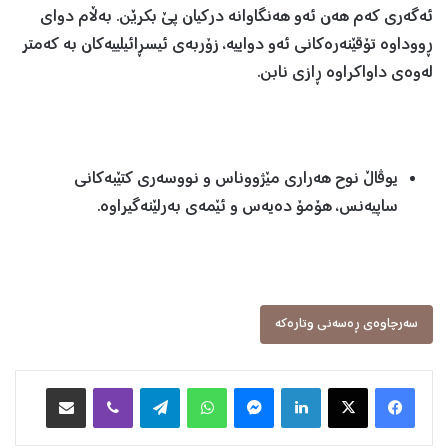
ئەگەری کەم هەن ئەو هەنگاوانە درکیان پێ بکرێن. بەڵام دوای
ڕووداوە تۆقێنەرەکانی ئەو دواییە، زۆربەی ئیسڕائیلییەکان بە کەمتر
لەوەی داواکراوە ڕازی نابن.
یوڤاڵ نوح هەراری مێژووناس و نووسەری کتێبەکانی
ساپیەنس، هۆمۆ دەیەس و ئێمەی بەرلێنەگیراوە.
سەرچاوەی ڕەسەنی وتارەکە
Facebook
X
LinkedIn
Messenger
WhatsApp
Telegram
Viber
هاوبه‌شكردن به‌ ئیمه‌یڵ