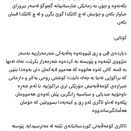
بکەنەوە و چۆن بە زمانێکی شارستانییانە گفتوگۆ لەسەر بیروڕای
جیاواز بکەن و چۆنیش لە چ كاتێكدا گوێ بگرن و لە چ كاتێكدا قسان
بكەن.
کۆتایی:
دیاردەی قین و ڕق لێبوونەوە پەڵەیەكی شەرمەزارییە بەسەر
مێژووی ئێمەوە و پێویستە بە کردەوە شەرمەزار بکرێت، نەک تەنها
بە قسە. کاتی ئەوە هاتووە کە هەموو لایەکمان دان بەوەدا بنێین
کە براکوژیی تەنیا بە چەک نابێت؛ کوشتنی ڕۆحی یەکتر و داڕمانی
شیرازەی کۆمەڵایەتیش جۆرێکی تری براکوژییە. با ئەم شەڕە
ناوخۆییە میدیایی و سیاسییە ڕابگرین، پێش ئەوەی هەموومان
پێکەوە لەناو ئاگری ئەو ڕق و کینەیەدا بسووتێین کە خۆمان
هەڵمانگیرساندووە.
ئاكاری كۆمەڵایەتی كوردستانیانەی ئێمە لە مەترسییدایە. پێوستە