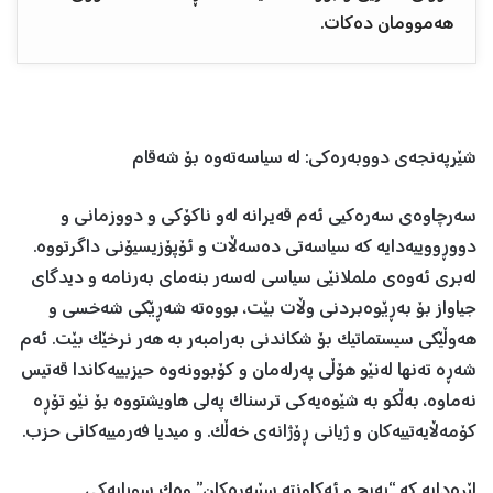
هەموومان دەکات.
شێرپەنجەی دووبەرەکی: لە سیاسەتەوە بۆ شەقام
سەرچاوەی سەرەکیی ئەم قەیرانە لەو ناکۆکی و دووزمانی و
دووڕووییەدایە کە سیاسەتی دەسەڵات و ئۆپۆزیسیۆنی داگرتووە.
لەبری ئەوەی ململانێی سیاسی لەسەر بنەمای بەرنامە و دیدگای
جیاواز بۆ بەڕێوەبردنی وڵات بێت، بووەتە شەڕێکی شەخسی و
هەوڵێکی سیستماتیک بۆ شکاندنی بەرامبەر بە هەر نرخێک بێت. ئەم
شەڕە تەنها لەنێو هۆڵی پەرلەمان و کۆبوونەوە حیزبییەکاندا قەتیس
نەماوە، بەڵکو بە شێوەیەکی ترسناک پەلی هاویشتووە بۆ نێو تۆڕە
کۆمەڵایەتییەکان و ژیانی ڕۆژانەی خەڵک. و میدیا فەرمییەكانی حزب.
لێرەدایە کە “پەیج و ئەکاونتە سێبەرەکان” وەک سوپایەکی