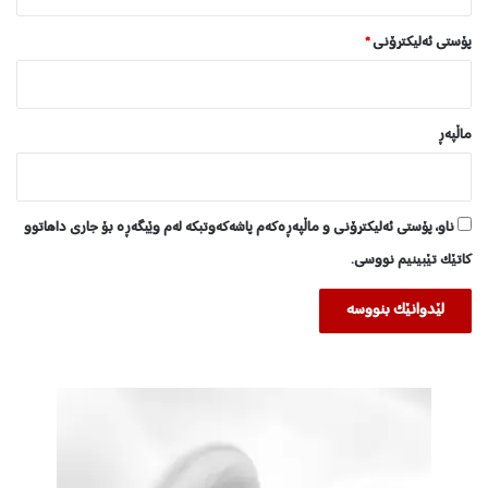
پۆستی ئەلیکترۆنی
*
ماڵپه‌ڕ
ناو، پۆستی ئەلیکترۆنی و ماڵپەڕەکەم پاشەکەوتبکە لەم وێبگەڕە بۆ جاری داهاتوو
کاتێک تێبینیم نووسی.