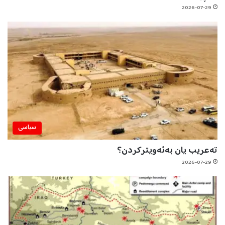
2026-07-29
سیاسی
تەعریب یان بەئەویترکردن؟
2026-07-29