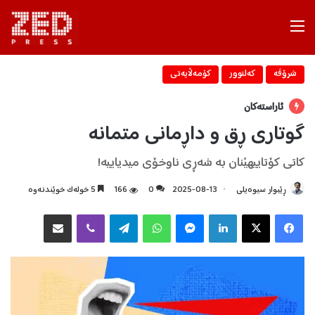
Menu
شرۆڤه‌
كه‌لتوور
كۆمه‌ڵایه‌تی
ئاراستەکان
گوتاری ڕق و داڕمانی متمانە
کاتی کۆتاییهێنان بە شەڕی ناوخۆی میدیاییە!
ڕێبوار سیوەیلی
2025-08-13
0
166
5 خولەک خوێندنەوە
Facebook
X
LinkedIn
Messenger
WhatsApp
Telegram
Viber
هاوبه‌شكردن به‌ ئیمه‌یڵ