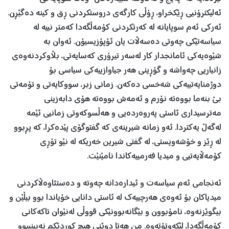
ئەلیکترۆنیی ڕێکخراو، ڕۆڵی کارگەی دروستکردنی ڕق و کینە دەگێڕن.
ئەرکی ئەم سوپایانە لە کەرتکردنی کۆمەڵگەدا کەمتر نییە لە
سیاسەتێکی چەوتی دەسەڵات یان ئۆپۆزیسیۆن. ئەوان بە
شێوەیەکی ئامانجدار کار لەسەر تیرۆری کەسایەتی، بڵاوکردنەوەی
زانیاریی چەواشە و گۆڕینی هەر جیاوازییەکی سیاسی بۆ
دوژمنایەتییەکی شەخسی دەکەن. زمانی زبر، سووکایەتی و تۆمەتی
بێ بنەما بووەتە نۆرم و ئەمەش بووەتە هۆی دابەزینی
مەترسیداری ئاستی پەروەردەیی و هەڵسوکەوتی زمانیی ئێمە
لەگەڵ یەکتردا. ئەو زمانە شیرینەی كە گفتوگۆی پێدەكرا، كە پڕبوو
لە ڕێز و خۆشەویستی، لە گفتی شیرین خەریكە لە نێو تۆڕی
كۆمەڵایەتیی و میدیا فەرمییەكاندا نامێنێت.
ئەنجامی ئەم سیاسەت و ئیدارەدانە چەوتە و دەستئاوەڵاكردنی
میدیاكان بۆ ئەوەی هەرچییەك لە ئاستی دانایی خۆیاندا بوو بیڵێن و
بیگوێزنەوە، نامۆبوون و بێگانەبوونێکی قووڵی لەنێوان تاکەکانی
کۆمەڵگەدا، لێكەوتۆتەوە. من هەتا دوێنی هیچ كوردێكم نەبینیبوو