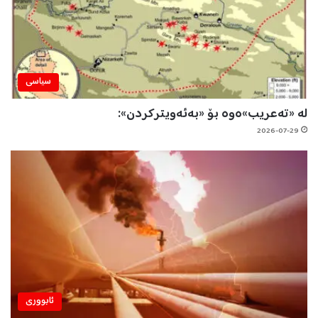
سیاسی
لە «تەعریب»ەوە بۆ «بەئەویترکردن»:
2026-07-29
ئابووری