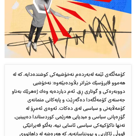
کۆمەڵگەی ئێمە لەبەردەم نەخۆشییەکی کوشندەدایە، کە لە
هەموو ڤایرۆسێک خێراتر بڵاودەبێتەوە: نەخۆشیی
دووبەرەکی و گوتاری ڕق. ئەم دیاردەیە وەک ژەهرێک بەناو
جەستەی کۆمەڵگەدا دەگەڕێت و پایەکانی متمانەی
کۆمەڵایەتی و سیاسیی لەق دەکات. ئەوەی ئەمڕۆ لە
گۆڕەپانی سیاسی و میدیایی هەرێمی کوردستاندا دەیبینین،
تەنها ناکۆکییەکی سیاسیی ئاسایی نییە، بەڵکو قەیرانێکی
قووڵی ئاكاریی و بوونناسانەیە، کە هەڕەشە لە داهاتووی