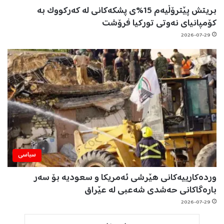
بریتش پێترۆڵیەم 15%ی پشکەکانی لە کەرکووک بە
کۆمپانیای نەوتی تورکیا فرۆشت
2026-07-29
سیاسی
وردەکارییەکانی هێرشی ئەمریکا و سعودیە بۆ سەر
بارەگاکانی حەشدی شەعبی لە عێراق
2026-07-29