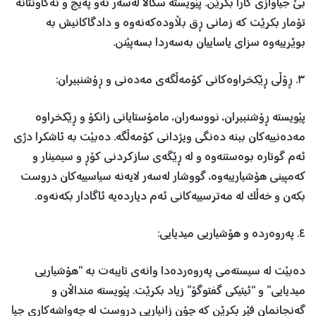
بێ جیاوازی کارا بکرێن. پێویستە سکاڵا لەسەر ئەو پەیج و ئەکاونتانە
تۆمار بکرێت کە زمانی ڕق بڵاودەکەنەوە و دادگاکانیش بە
بوێرییەوە سزای یاساییان بەسەردا بسەپێنن.
٣. ڕۆڵی ڕێکخراوەکانی کۆمەڵگەی مەدەنی و ڕۆشنبیران:
پێویستە ڕۆشنبیران، نووسەران، مامۆستایانی زانکۆ و ڕێکخراوە
مەدەنییەکان ببنە دەنگی ویژدانی کۆمەڵگە. دەبێت بە ئاشکرا دژی
ئەم گوتارە بوەستنەوە و لە ڕێگەی سازکردنی کۆڕ و سیمینار و
کەمپینی هۆشیارییەوە، گووشار لەسەر لایەنە سیاسییەکان دروست
بکەن و خەڵک لە مەترسییەکانی ئەم دیاردەیە ئاگادار بکەنەوە.
٤. پەروەردە و هۆشیاریی میدیایی:
دەبێت لە سیستەمی پەروەردەدا وانەی تایبەت بە “هۆشیاریی
میدیایی” و “ئیتیکی گفتوگۆ” زیاد بکرێت. پێویستە منداڵان و
گەنجانمان فێر بکرێن کە چۆن زانیاریی دروست لە چەواشەکاری جیا