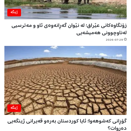
ژینگه‌
زۆنگاوەکانی عێراق؛ لە نێوان گەڕانەوەی ئاو و مەترسیی
لەناوچوونی هەمیشەیی
2026-07-29
ژینگه‌
گۆڕانی کەشوهەوا؛ ئایا کوردستان بەرەو قەیرانی ژینگەیی
دەڕوات؟