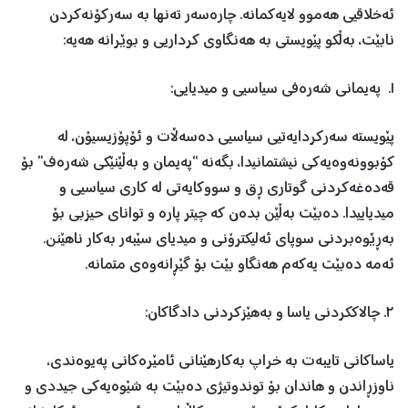
ئەخلاقیی هەموو لایەکمانە. چارەسەر تەنها بە سەركۆنەكردن
نابێت، بەڵکو پێویستی بە هەنگاوی کرداریی و بوێرانە هەیە:
١. پەیمانی شەرەفی سیاسیی و میدیایی:
پێویستە سەرکردایەتیی سیاسیی دەسەڵات و ئۆپۆزیسیۆن، لە
کۆبوونەوەیەکی نیشتمانیدا، بگەنە “پەیمان و بەڵێنێكی شەرەف” بۆ
قەدەغەکردنی گوتاری ڕق و سووکایەتی لە کاری سیاسیی و
میدیاییدا. دەبێت بەڵێن بدەن کە چیتر پارە و توانای حیزبی بۆ
بەڕێوەبردنی سوپای ئەلیکترۆنی و میدیای سێبەر بەکار ناهێنن.
ئەمە دەبێت یەکەم هەنگاو بێت بۆ گێڕانەوەی متمانە.
٢. چالاککردنی یاسا و بەهێزکردنی دادگاکان:
یاساکانی تایبەت بە خراپ بەکارهێنانی ئامێرەکانی پەیوەندی،
ناوزڕاندن و هاندان بۆ توندوتیژی دەبێت بە شێوەیەکی جیددی و