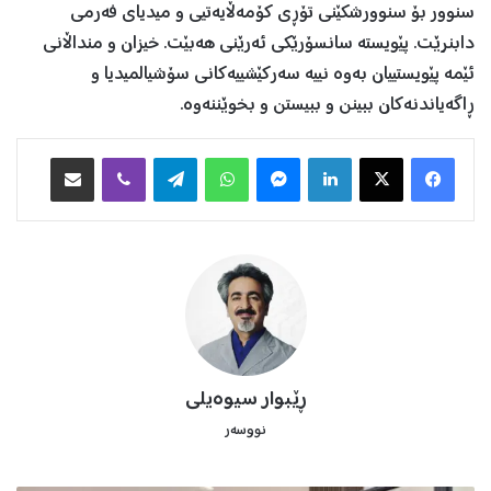
سنوور بۆ سنوورشكێنی تۆڕی كۆمەڵایەتیی و میدیای فەرمی
دابنرێت. پێویستە سانسۆرێكی ئەرێنی هەبێت. خیزان و منداڵانی
ئێمە پێویستییان بەوە نییە سەركێشییەكانی سۆشیالمیدیا و
ڕاگەیاندنەكان ببینن و ببیستن و بخوێننەوە.
Facebook
X
LinkedIn
Messenger
WhatsApp
Telegram
Viber
هاوبه‌شكردن به‌ ئیمه‌یڵ
ڕێبوار سیوەیلی
نووسەر