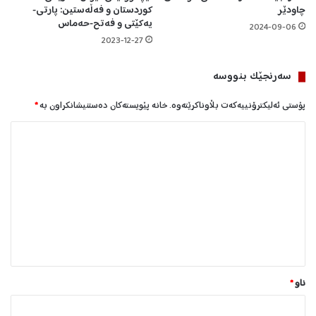
ی
چاودێر
کوردستان و فەڵەستین: پارتی-
یەکێتی و فەتح-حەماس
ی
2024-09-06
ە
2023-12-27
سه‌رنجێک بنووسە
پۆستی ئەلیکترۆنییەکەت بڵاوناکرێتەوە.
خانە پێویستەکان دەستنیشانکراون بە
*
ل
ێ
د
و
ا
ن
*
ناو
*