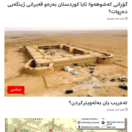
گۆڕانی کەشوهەوا؛ ئایا کوردستان بەرەو قەیرانی ژینگەیی
دەڕوات؟
2026-07-29
سیاسی
تەعریب یان بەئەویترکردن؟
2026-07-29