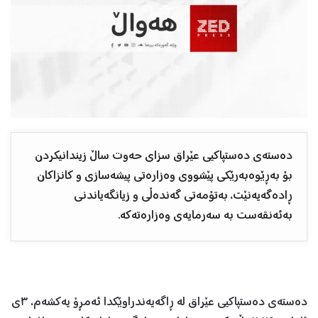
دەستەی دەستپاکیی عێراق سزای حەوت ساڵ زیندانیکردن
بۆ بەڕێوەبەرێکی پێشووی وەزارەتی پیشەسازی و کانزاکان
ڕادەگەیەنێت، بەتۆمەتی گەندەڵی و زیانگەیاندنی
بەئەنقەست بە سەرمایەی وەزارەتەکە.
دەستەی دەستپاکیی عێراق لە ڕاگەیەندراوێکدا ئەمڕۆ یەکشەم، ٣ی