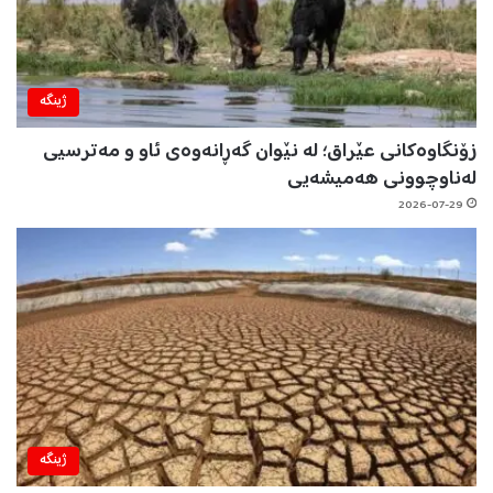
ژینگه‌
زۆنگاوەکانی عێراق؛ لە نێوان گەڕانەوەی ئاو و مەترسیی
لەناوچوونی هەمیشەیی
2026-07-29
ژینگه‌