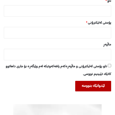
ناو
*
پۆستی ئەلیکترۆنی
*
ماڵپه‌ڕ
ناو، پۆستی ئەلیکترۆنی و ماڵپەڕەکەم پاشەکەوتبکە لەم وێبگەڕە بۆ جاری داهاتوو
کاتێک تێبینیم نووسی.