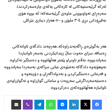
کە پڕۆژەکە جێبەجێ دەکات. بەهۆی دواکەوتنی لە جێبەجێکردنی
ئەرکە گرێبەستییەکانی لە کارەکانی یەکەی چارەسەرکردندا،
سەرەڕای تەواوبوونی ماوەی گرێبەستەکە؛ کە بووە هۆی
بەفیڕۆدانی بڕی ٣٠٤ ملیۆن و ٥٠٠ هەزار دیناری عێراقی.
هەر بەگوێرەی ڕاگەیەندراوەکە، هەرچەند دادگەی تاوانەکانی
ڕەسافە، سزای حەوت ساڵ زیندانیکردنی بەسەر تاوانباردا
سەپاندبووە، بەڵام ناوبراو پێشتر هەڵهاتووە و دەستگیر نەکراوە.
بەوهۆیەوە دادگاکە بەشێوەی غیابی سزاکەی بەسەردا سەپاندووە
و فەرمانی دەستگیرکردن و بەدواداگەڕان و دۆزینەوە و
دەستبەسەرداگرتنی سەروەت و سامانی گوازراوە و نەگوازراوەی
تاوانبارە هەڵهاتووەکەی دەرکردووە.
Facebook
X
LinkedIn
Messenger
WhatsApp
Telegram
Viber
هاوبه‌شكردن به‌ ئیمه‌یڵ