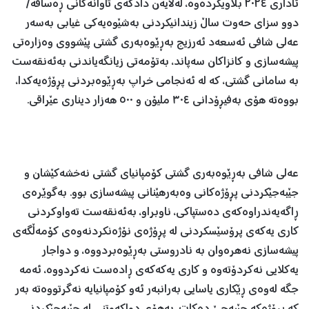
ئاداری ٢٠٢٤ بڵاویکردەوە، لەلایەن دادگەی تاوانەکانی ڕەسافە/
دوو سزای حەوت ساڵ زیندانیکردنی بەشێوەیەکی غیابی بەسەر
عەلی شافی ئەسعەد ئەرزیج بەڕێوەبەری گشتی پێشووی وەزارەتی
پیشەسازی و کانزاکان سەپاند، بەتۆمەتی زیانگەیاندنی بەئەنقەست
بە سامانی گشتی، کە لە ئەنجامی خراپ بەڕێوەبردنی پڕۆژەیەکدا،
بووەتە هۆی بەفیڕۆدانی ٣٠٤ ملیۆن و ٥٠٠ هەزار دیناری عێراقی.
عەلی شافی بەڕێوەبەری گشتی کۆمپانیای گشتی نەخشەکێشان و
جێبەجێکردنی پڕۆژەکانی وەبەرهێنانی پیشەسازی بوو. بەگوێرەی
ڕاگەیەندراوەکەی دەستپاکی، ناوبراو، بەئەنقەست تەواوکردنی
کاری یەکەی پرۆسێسکردنی لە پڕۆژەی نۆژەنکردنەوەی کۆمەڵگەی
پیشەسازی نەهرەوان بە نادروستی بەڕێوەبردووە، و دواجار
یەکلایی نەکردۆتەوە و کاری یەکەکەی ڕادەست نەکردووە، ئەمە
جگە لەوەی ڕێکاری یاسایی بەرانبەر ئەو کۆمپانیایە نەگرتووەتە بەر