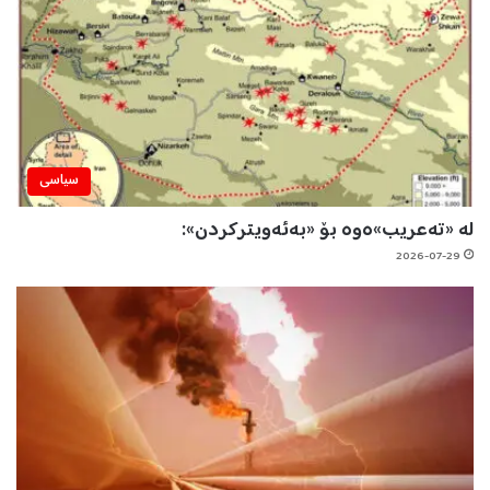
سیاسی
لە «تەعریب»ەوە بۆ «بەئەویترکردن»:
2026-07-29