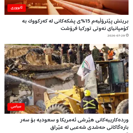
ئابووری
بریتش پێترۆڵیەم 15%ی پشکەکانی لە کەرکووک بە
کۆمپانیای نەوتی تورکیا فرۆشت
2026-07-29
سیاسی
وردەکارییەکانی هێرشی ئەمریکا و سعودیە بۆ سەر
بارەگاکانی حەشدی شەعبی لە عێراق