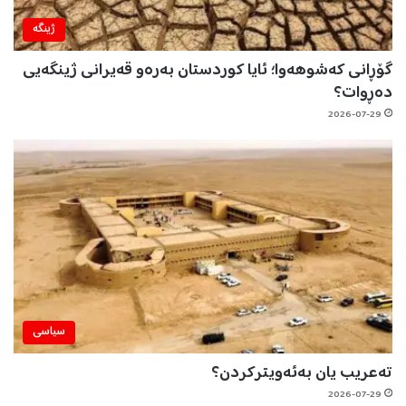
ژینگه‌
گۆڕانی کەشوهەوا؛ ئایا کوردستان بەرەو قەیرانی ژینگەیی
دەڕوات؟
2026-07-29
سیاسی
تەعریب یان بەئەویترکردن؟
2026-07-29