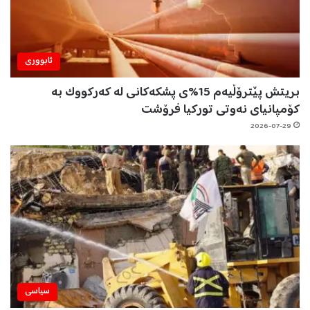
ئابووری
بریتش پێترۆڵیەم 15%ی پشکەکانی لە کەرکووک بە
کۆمپانیای نەوتی تورکیا فرۆشت
2026-07-29
سیاسی