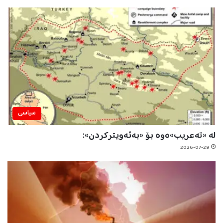
سیاسی
لە «تەعریب»ەوە بۆ «بەئەویترکردن»:
2026-07-29