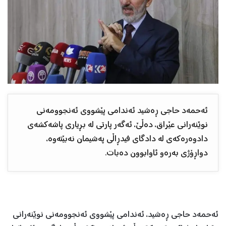
ئەحمەد حاجی ڕەشید ئەندامی پێشووی ئەنجوومەنی
نوێنەرانی عێراق، دەڵێ، ئەگەر پارتی لە بڕیاری پاشەکشەی
دادوەرەکەی لە دادگای فیدڕاڵی پەشیمان نەبێتەوە،
دواڕۆژی بەرەو ئاوابوون دەبات.
ئەحمەد حاجی ڕەشید، ئەندامی پێشووی ئەنجوومەنی نوێنەرانی