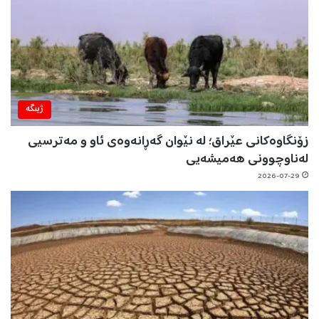
ژینگه‌
زۆنگاوەکانی عێراق؛ لە نێوان گەڕانەوەی ئاو و مەترسیی
لەناوچوونی هەمیشەیی
2026-07-29