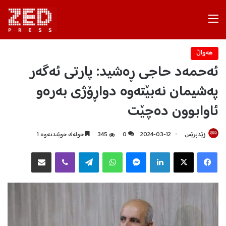
Menu
هه‌واڵ
ئەحمەد حاجی ڕەشید: پارتی ئەگەر
پەشیمان نەبێتەوە دواڕۆژی بەرەو
ئاوابوون دەچێت
زێدپرێس
2024-03-12
0
345
خولەک خوێندنەوە 1
Facebook
X
LinkedIn
Messenger
WhatsApp
Telegram
Viber
هاوبه‌شكردن به‌ ئیمه‌یڵ