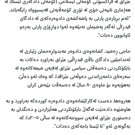
عێراق لە فراکسیۆنی کۆمەڵی ئیسلامی (کۆمەڵی دادگەری ئێستا)، لە
هەژماری تایبەتی خۆی لە تۆڕی کۆمەڵایەتی فەیسبووک ڕایگەیاند،
“ئەم بڕیارەی پارتی بە پاشەکشەی دادوەرەکەی لە دادگای
فیدڕاڵی ئەگەر پەشیمان نەبێتەوە ئەوا دواڕۆژی پارتی بەرەو
ئاوابوون دەبات”.
حاجی ڕەشید، کشانەوەی دادوەر عەبدولڕەحمان زێباری لە
ئەندامێتیی دادگای باڵای فیدڕاڵیی عێراق بەراورد دەکات بە
بایکۆتکردنی دەسەڵاتی سیاسی عێراق لەلایەن شیعەکانەوە لە
سەرەتای دامەزراندنی دەوڵەتی عێراقدا، کە وەک ئەو دەڵێ،
بەهۆیەوە بۆ ماوەی ٨٠ ساڵ لە دەسەڵات بێبەش کران.
هەروەها، دەست لەکارکێشانەوەی دادوەرە کوردەکە بەراورد و بە
هاوشێوە دادەنێت لەگەڵ بایکۆتکردنی هەڵبژاردن و دەنگدان بە
دەستوری عێراق لەلایەن سووننەکانەوە لە ساڵی ٢٠٠٥دا، کە
بەگوتەی ئەو “تا ئێستا باجەکەی دەدات”.