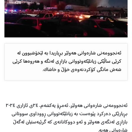
ئەنجوومەنی شارەوانی هەولێر بڕیاریدا بە لێخۆشبوون لە
کرێی ساڵێکی زیانلێکەوتووانی بازاڕی لەنگە و هەروەها کرێی
شەش مانگی کۆکردنەوەی خۆڵ و خاشاک.
ئەنجوومەنی شارەوانی هەولێر، ئەمڕۆ یەکشەم، ٢٤ی ئازاری ٢٠٢٤
بڕیارێکی دەرکرد پێوەست بە زیانلێکەتووانی ڕووداوی سووتانی
بازاڕی لەنگەی هەولێر و ئەو دووکانانەی کە گرێبەستیان لەگەڵ
شارەوانی هەیە.