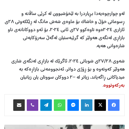
لەو چوارچوەیەدا بڕیاردرا بە لێخۆشبوون لە کرێی ساڵانە و
ڕسوماتی خۆڵ و خاشاک بۆ ماوەی شەش مانگ لە ڕێککەوتی ٢٨ی
ئازاری ٢٠٢٤ەوە تاوەکوو ٢٧ی ئابی ٢٠٢٤، بۆ ئەو دووکانانەی ناو
بازاڕی لەنگەی هەولێر کە گرێبەستیان لەگەڵ سەرۆکایەتی
شارەوانی هەیە.
شەوی ٢٧/٢٨ی شوباتی ٢٠٢٤، ئاگرێک لە بازاڕی لەنگەی شاری
هەولێر کەوتەوە و بۆ ڕۆژی دواتر، ئەنجوومەنی بازاڕەکە بە
میدیاکانی ڕاگەیاند، زیاتر لە ٢٠٠ دووکان سووتان یان زیانیان
بەرکەوتووە
.
Facebook
X
LinkedIn
Messenger
WhatsApp
Telegram
Viber
هاوبه‌شكردن به‌ ئیمه‌یڵ
ک