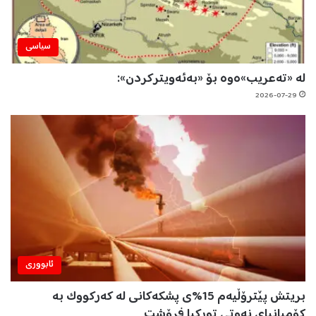
سیاسی
لە «تەعریب»ەوە بۆ «بەئەویترکردن»:
2026-07-29
ئابووری
بریتش پێترۆڵیەم 15%ی پشکەکانی لە کەرکووک بە
کۆمپانیای نەوتی تورکیا فرۆشت