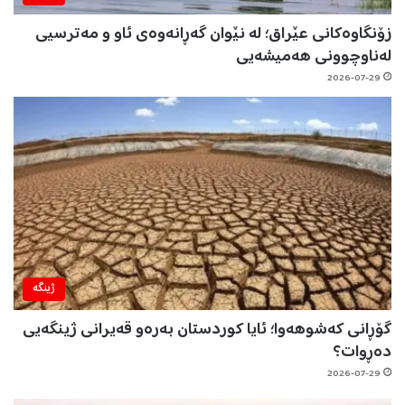
زۆنگاوەکانی عێراق؛ لە نێوان گەڕانەوەی ئاو و مەترسیی
لەناوچوونی هەمیشەیی
2026-07-29
ژینگه‌
گۆڕانی کەشوهەوا؛ ئایا کوردستان بەرەو قەیرانی ژینگەیی
دەڕوات؟
2026-07-29