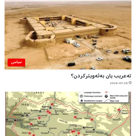
سیاسی
تەعریب یان بەئەویترکردن؟
2026-07-29