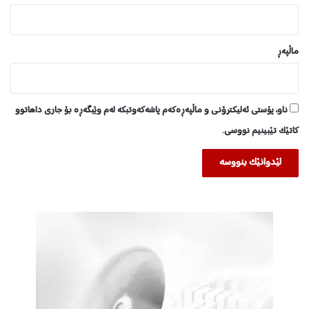
و
ە
ماڵپه‌ڕ
ناو، پۆستی ئەلیکترۆنی و ماڵپەڕەکەم پاشەکەوتبکە لەم وێبگەڕە بۆ جاری داهاتوو
کاتێک تێبینیم نووسی.