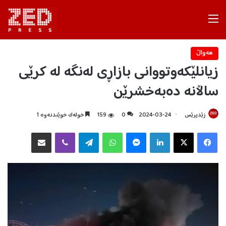
Menu
هه‌واڵ
زیانلێکەوتووانی بازاڕی لەنگە لە کرێی
ساڵانە دەبەخشرێن
زێدپرێس
2024-03-24
0
159
خولەک خوێندنەوە 1
Facebook
X
LinkedIn
Messenger
WhatsApp
Telegram
Viber
هاوبه‌شكردن به‌ ئیمه‌یڵ