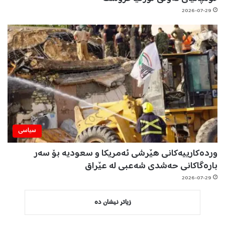
2026-07-29
سیاسی
وردەکارییەکانی هێرشی ئەمریکا و سعودیە بۆ سەر
بارەگاکانی حەشدی شەعبی لە عێراق
2026-07-29
زیاتر نیشان دە