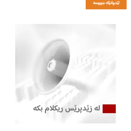
ر
ێ
ت
ە
و
ە