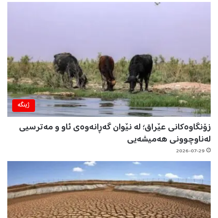
ژینگه‌
زۆنگاوەکانی عێراق؛ لە نێوان گەڕانەوەی ئاو و مەترسیی
لەناوچوونی هەمیشەیی
2026-07-29