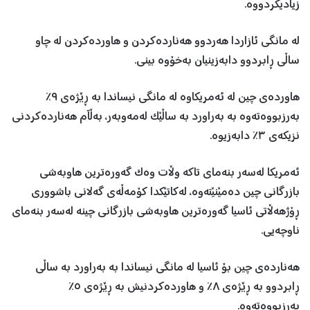
زیادیکردووە.
لە مانگی ئازاردا هەردوو هەناردەکردن و هاوردەکردن لە چاو
ساڵی ڕابردوو دابەزینیان بەخۆوە بینی.
هاوردەی چین لە ئەمریکاوە لە مانگی نیساندا بە ڕێژەی ٩٪
بەرزبووەتەوە بە بەراورد بە ساڵێک لەمەوبەر، بەڵآم هەناردەکردنی
نزیکەی ٣٪ دابەزیوە.
ئەمریکا لەسەر بنەمای تاکە وڵات وەک گەورەترین هاوبەشی
بازرگانی چین دەمێنێتەوە، لەکاتێکدا کۆمەڵەی گەلانی باشووری
ڕۆژهەڵاتی ئاسیا گەورەترین هاوبەشی بازرگانی چینە لەسەر بنەمای
ناوچەیی.
هەناردەی چین بۆ ئاسیا لە مانگی نیساندا بە بەراورد بە ساڵی
ڕابردوو بە ڕێژەی ٨٪ و هاوردەکردنیش بە ڕێژەی ٥٪
بەرزبووەتەوە.