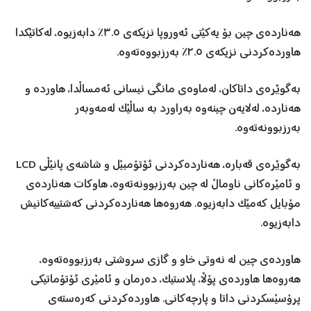
هەناردەی چین بۆ یەکێتی ئەوروپا نزیکەی ٣.٥٪ دابەزیوە، لەکاتێکدا
هاوردەکردنی نزیکەی ٢.٥٪ بەرزبووەتەوە.
بەگوێرەی داتاکان، لەماوەی مانگی نیسانی ئەمساڵدا، هاوردە و
هەناردە، لەلایەن چینەوە بەراورد بە ساڵێک لەمەوبەر
بەرزبوونەتەوە.
بەگوێرەی قەبارە، هەناردەکردنی ئۆتۆمبێل و شاشەی پانێڵی LCD
و ئامێرەکانی ناوماڵ لە چین بەرزبوونەتەوە، هاوکات هەناردەی
مۆبایل کەمێک دابەزیوە. هەروەها هەناردەکردنی کەشتییەکانیش
دابەزیوە.
هاوردەی چین لە نەوتی خاو و گازی سروشتی بەرزبووەتەوە،
هەروەها هاوردەی پۆڵا، پلاستیک، دەرمان و ئامێری ئۆتۆماتیکی
پرۆسێسکردنی داتا و پارچەکانی. هاوردەکردنی کەرەستەی