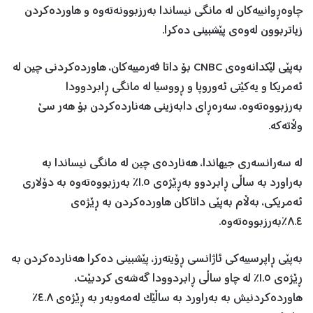
چاوەڕوانییەکان لە مانگی نیساندا بەرزبوونەتەوە و هاوردەکردن
زیاتربوون لەوەی پێشبینی دەکرا.
بەپێی لێکدانەوەی CNBC بۆ داتا فەرمییەکان، هاوردەکردنی چین لە
ئەمریکا و یەکێتی ئەوروپا و ڕووسیا لە مانگی ڕابردوودا
بەرزبووەتەوە، سەرەڕای دابەزینی هەناردەکردن بۆ هەر سێ
وڵاتەکە.
لە سەرانسەری جیهاندا، هەناردەی چین لە مانگی نیساندا بە
بەراورد بە ساڵی ڕابردوو بەڕێژەی ١.٥٪ بەرزبووەتەوە بە دۆلاری
ئەمریکی، بەڵام بەپێی داتاکان هاوردەکردن بە ڕێژەی
٨.٤٪بەرزبووەتەوە.
بەپێی ڕاپرسییەکی ئاژانسی ڕۆیتەرز، پێشبینی دەکرا هەناردەکردن بە
ڕێژەی ١.٥٪ لە چاو ساڵی ڕابردوودا گەشەی کردبێت،
هاوردەکردنیش بە بەراورد بە ساڵێک لەمەوبەر بە ڕێژەی ٤.٨٪