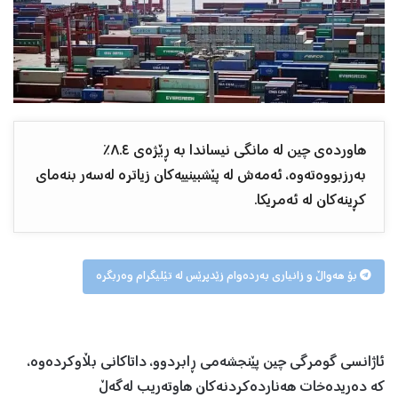
هاوردەی چین لە مانگی نیساندا بە ڕێژەی ٨.٤٪
بەرزبووەتەوە، ئەمەش لە پێشبینییەکان زیاترە لەسەر بنەمای
کڕینەکان لە ئەمریکا.
بۆ هەواڵ و زانیاری بەردەوام زێدپرێس لە تێلیگرام وەربگرە
ئاژانسی گومرگی چین پێنجشەمی ڕابردوو، داتاکانی بڵاوکردەوە،
کە دەریدەخات هەناردەکردنەکان هاوتەریب لەگەڵ