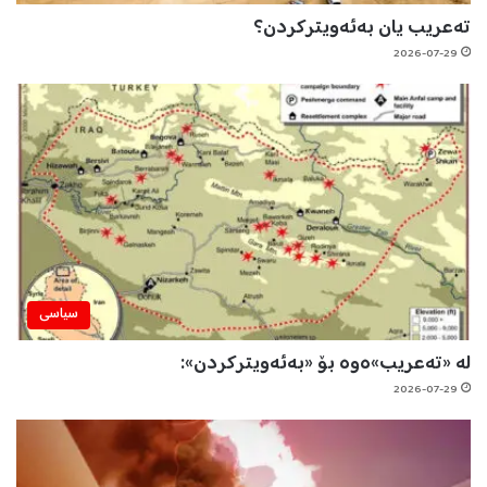
تەعریب یان بەئەویترکردن؟
2026-07-29
سیاسی
لە «تەعریب»ەوە بۆ «بەئەویترکردن»:
2026-07-29