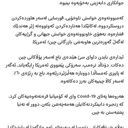
جوانکاری دابەزینی بەخۆیەوە بینیوە.
کەمبوونەوەی خواستی ناوخۆیی، قورسایی لەسەر هاوردەکردن
دروستکردووە، لەکاتێکدا هەناردەکردن کەوتووەتە ژێر هەندێک
فشارەوە، بەهۆی خاوبوونەوەی خواستی جیهانی و گرژییەکان
لەگەڵ گەورەترین هاوبەشی بازرگانی چین؛ ئەمریکا.
ئیدارەی بایدن داوای سێ هێندەی باج لەسەر پۆڵاکانی چین
دەکات. دۆناڵد ترەمپ، سەرۆکی پێشووی ئەمریکا ڕایگەیاند، ئەگەر
لە پاییزی ئەمساڵدا دووبارە هەڵبژێردرێتەوە، باج بە ڕێژەی ٦٠٪
لەسەر کاڵا چینییەکان بەرز دەکاتەوە.
هەروەها پەتای Covid-19 وای لە کۆمپانیا فرەنەتەوەییەکان کرد،
کە زنجیرە دابینکردنەکانیان هەمەچەشن بکەن، دوور لە تەنیا
پشتبەستن بە چین.
بەڵام شرۆڤەکارانی نۆمورا لە سەرەتای ئەم مانگەدا لە ڕاپۆرتێکدا