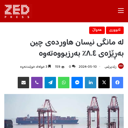
Menu
ئابووری
هه‌واڵ
لە مانگی نیسان هاوردەی چین
بەڕێژەی ٨.٤٪ بەرزبووەتەوە
زێدپرێس
2024-05-10
0
159
3 خولەک خوێندنەوە
Facebook
X
LinkedIn
Messenger
WhatsApp
Telegram
Viber
هاوبه‌شكردن به‌ ئیمه‌یڵ