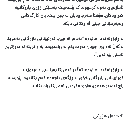
ئاماژەیان بەوە کردووە، کە پێدەچێت بەشێکی زۆری بازرگانییە
لابراوەکان، هێشتا سەرچاوەیان لە چین بێت، یان کارگەکانی
وەبەرهێنانی چینی لە وڵاتانی دیکە.
لە ڕاپۆرتەکەدا هاتووە “بەدەر لە چین، کورتهێنانی بازرگانی ئەمریکا
لەگەڵ تەواوی جیهان بەردەوام لە زیادبووندایە و نزیکە لە بەرزترین
ئاستی پێوانەیی”.
لە ڕاپۆرتەکەدا هاتووە: ئەگەر ئەمریکا بەڕاستی دەیەوێت
کورتهێنانی بازرگانی خۆی لە ڕێگەی باجەوە کەم بکاتەوە، پێویستە
باج لەسەر هەموو هاوردەکردنی ئەمریکا زیاد بکات.
ئا: جەلال هۆرێنی