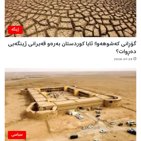
ژینگه‌
گۆڕانی کەشوهەوا؛ ئایا کوردستان بەرەو قەیرانی ژینگەیی
دەڕوات؟
2026-07-29
سیاسی