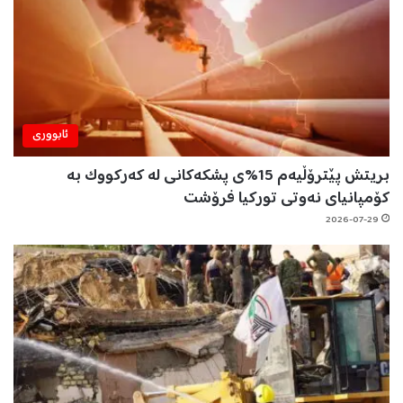
ئابووری
بریتش پێترۆڵیەم 15%ی پشکەکانی لە کەرکووک بە
کۆمپانیای نەوتی تورکیا فرۆشت
2026-07-29