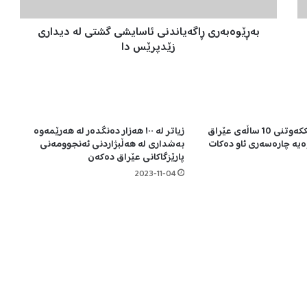
ە
ر
بەڕێوەبەری ڕاگەیاندنی ئاسایشی گشتی لە دیداری
ی
ڕ
زێدپرێس دا
ا
گ
ە
ی
ا
قەیرانی ئاو…رێككەوتنی 10 ساڵەی عێراق
زیاتر لە ١٠٠ هەزار دەنگدەر لە هەرێمەوە
ن
ەیە چارەسەری ئاو دەكات
بەشداری لە هەڵبژاردنی ئەنجوومەنی
د
پارێزگاکانی عێراق دەکەن
ن
2023-11-04
ی
ئ
ا
س
ا
ی
ش
ی
گ
ش