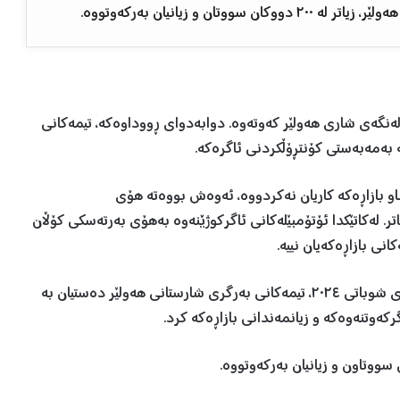
ن و زیانیان بەرکەوتووە.
تی ٢٠٢٤، ئاگرێک لە بازاڕی لەنگەی شاری هەولێر کەوتەوە. دوابەدوای ڕووداوەکە، تیمەکانی
 بەمەبەستی کۆنتڕۆڵکردنی ئاگرەکە.
او بازاڕەکە کاریان نەکردووە، ئەوەش بووەتە هۆی
. لەکاتێکدا ئۆتۆمبێلەکانی ئاگرکوژێنەوە بەهۆی بەرتەسکی کۆڵان
نی بازاڕەکەیان نییە.
دوای کۆنتڕۆڵکردنی ئاگرەکە، بەیانی ئەمڕۆ چوارشەم، ٢٨ی شوباتی ٢٠٢٤، تیمەکانی بەرگری شارستانی هەولێر دەستیان بە
رکەوتنەوەکە و زیانمەندانی بازاڕەکە کرد.