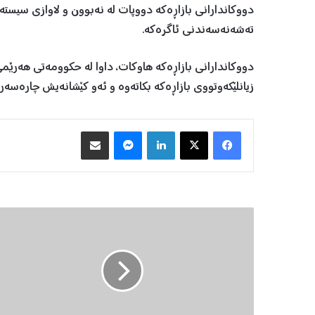
دووکاندارانی بازاڕەکە دووپات لە نەبوون و لاوازی سیستە
تەشەنەسەندنی ئاگرەکە.
دووکاندارانی بازاڕەکە هاوکات، داوا لە حکوومەتی هەرێم
زیانلێکەوتووی بازاڕەکە بکاتەوە و ئەو کێشانەیش چارەس
Facebook
X
LinkedIn
Messenger
هاوبه‌شكردن به‌ ئیمه‌یڵ
ئ
ا
گ
ا
د
ا
ر