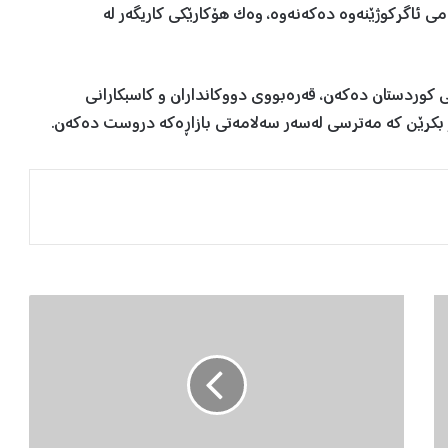
می ئاگرکوژێنەوە دەکەنەوە، وەک هۆکارێکی کاریگەر لە
ی کوردستان دەکەن، قەرەبووی دووکانداران و کاسبکارانی
ەر بکرێن کە مەترسی لەسەر سەلامەتی بازاڕەکە دروست دەکەن.
ب
ە
ڕ
ێ
و
ە
ب