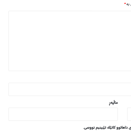
 بە
*
ت
ی
ل
ە
د
ی
د
ا
ر
ی
ز
ێ
د
پ
ر
ێ
ماڵپه‌ڕ
س
د
ا
ی داهاتوو کاتێک تێبینیم نووسی.