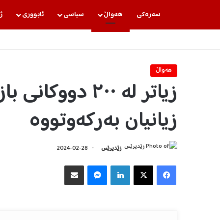
سه‌ره‌كی
هه‌واڵ
سیاسی
ئابووری
ژ
هه‌واڵ
زیاتر لە ٢٠٠ دوو
زیانیان بەرکەوتووە
زێدپرێس
2024-02-28
Facebook
X
LinkedIn
Messenger
هاوبه‌شكردن به‌ ئیمه‌یڵ