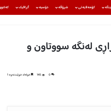
ینگه‌
كۆمه‌ڵایه‌تی
شرۆڤه‌
دۆسیه‌
گرافیك
كه‌لتوو
کانی بازاڕی لەنگە سووتاون و
0
145
خولەک خوێندنەوە 1