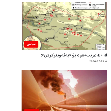
سیاسی
لە «تەعریب»ەوە بۆ «بەئەویترکردن»:
2026-07-29