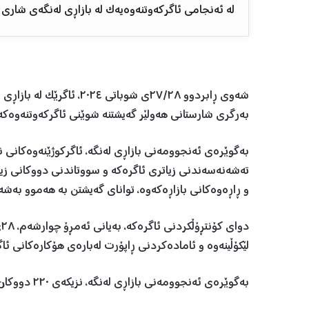
لە ئەنجامی ئاگرکەوتنەوەیەک لە بازاڕی لەنگەی شاری هەولێر، زیاتر لە ٢٠٠ دووکان سووتا
شەوی ڕابردوو ٢٧/٢٨ی شوبا
بەرگری شارستانی هەولێر گەیشتنە شوێنی ئاگرکەوتنەوەکە
بەگوێرەی ئەنجوومەنی بازاڕی لەنگە، ئاگرکوژێنەوەکانی ن
تەشەنەسەندنی زیاتری ئاگرەکە و سووتاندنی دووکانی زیاتر
و ڕاڕەوەکانی بازاڕەکەوە، توانای گەیشتن بە هەموو بەشەکا
لێکۆڵینەوە و ئامادەکردنی ڕاپۆرت لەبارەی هۆکارەکانی ئاگ
بەگوێرەی ئەنجوومەنی بازاڕی لەنگە، نزیکەی ٢٢٠ دووکان سووتاون و زیانیان بەرکەوتووە.