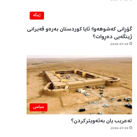
ژینگه‌
گۆڕانی کەشوهەوا؛ ئایا کوردستان بەرەو قەیرانی
ژینگەیی دەڕوات؟
2026-07-29
سیاسی
تەعریب یان بەئەویترکردن؟
2026-07-29