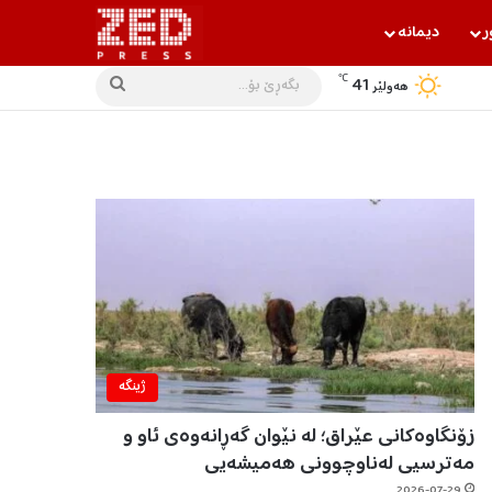
ر
دیمانه‌
℃
41
بگه‌ڕێ
هه‌ولێر
بۆ...
ژینگه‌
زۆنگاوەکانی عێراق؛ لە نێوان گەڕانەوەی ئاو و
مەترسیی لەناوچوونی هەمیشەیی
2026-07-29