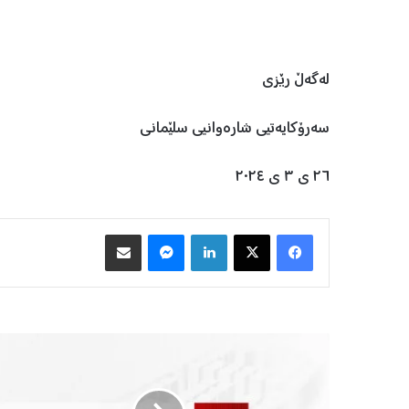
لەگەڵ رێزی
سەرۆکایەتیی شارەوانیی سلێمانی
٢٦ ی ٣ ی ٢٠٢٤
Facebook
X
LinkedIn
Messenger
هاوبه‌شكردن به‌ ئیمه‌یڵ
س
و
و
د