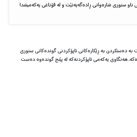
ی ناو سنوری شارەوانی ڕادەگەیەنێت و لە قۆناغی یەکەمیشدا
ت بە دەستکردن بە ڕێکارەکانی تاپۆکردنی گوندەکانی سنوری
ەکە، هەنگاوی یەکەمی تاپۆکردنەکە لە پێنج گوندەوە دەست