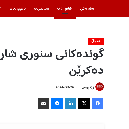
سه‌ره‌كی
هه‌واڵ
سیاسی
ئابووری
ژ
هه‌واڵ
گوندەکانی سنوری شارە
دەکرێن
زێدپرێس
2024-03-26
Facebook
X
LinkedIn
Messenger
هاوبه‌شكردن به‌ ئیمه‌یڵ