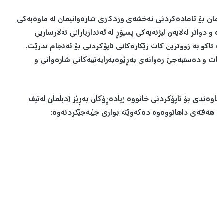
مان بۆ ئامادەکردنی نەخشەی وردکاری شارەوانیمان لە ماوەیەکی
دواتر لەلایەن لیژنەیەکی پسپۆڕ لە ئەندازیارانی تەلارسازیی
تاکو بە زووترین کات رێکارەکانی تاپۆکردنی بۆ ئەنجام بدرێت،
دنەوە کۆتایی هات و دەستبەجێ رەوانەی بەڕێوەبەرایەتییەکانی شارەوانی و
اوەندی بۆ تاپۆکردنی خانووە زیادەڕۆکان بەڕێز (دیلمان لەتیف
ە هەفتەی داهاتووەوە دەکەوێتە بواری جێبەجێکردنەوە: