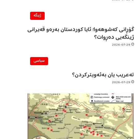
ژینگه‌
گۆڕانی کەشوهەوا؛ ئایا کوردستان بەرەو قەیرانی
ژینگەیی دەڕوات؟
2026-07-29
سیاسی
تەعریب یان بەئەویترکردن؟
2026-07-29