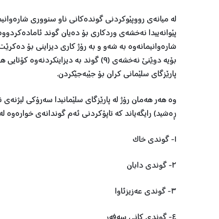
لە میانەی رووپێوکردنی گوندەکانی ناو سنووری شارەوانی
پێوانەییدا نەخشەی وردکاری بۆ دەیان گوند ئامادەکردووە و 
شارەوانیمانەوە بە شەو و بە رۆژ کاری دیزاینی بۆ دەکرێت 
بۆیە دوێنێ نەخشەی (٩) گوند بە دیزاینکر
پارێزگای سلێمانی کران بۆ جێبەجێکردن.
وە هەر هەمان رۆژ لە پارێزگای سلێمانیدا سەرۆکی لیژنەی ن
ڕەشید) رایگەیاند کە تاپۆکردنی ئەم گوندانەی خوارەوە ل
١- گوندی خاک
٢- گوندی دابان
٣- گوندی عەزیزئاوا
٤- گوندی کانی سەفەر