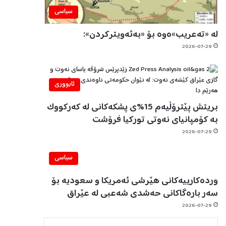
سیاسی
لە «تەعریب»ەوە بۆ «بەئەویترکردن»:
2026-07-29
ئابووری
بریتش پێترۆڵیەم 15%ی پشکەکانی لە کەرکووک
بە کۆمپانیای نەوتی تورکیا فرۆشت
2026-07-29
سیاسی
وردەکارییەکانی هێرشی ئەمریکا و سعودیە بۆ
سەر بارەگاکانی حەشدی شەعبی لە عێراق
2026-07-29