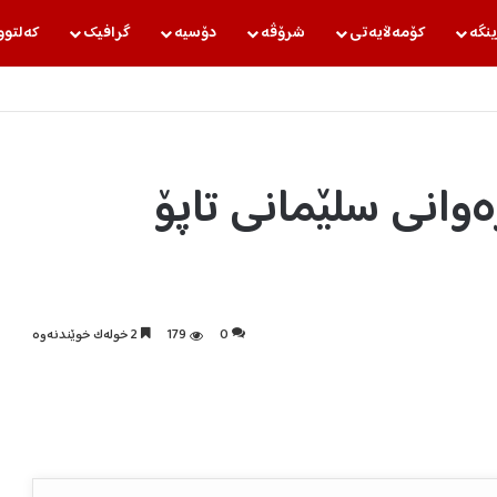
ینگه‌
كۆمه‌ڵایه‌تی
شرۆڤه‌
دۆسیه‌
گرافیك
كه‌لتوو
وانی سلێمانی تاپۆ
0
179
2 خولەک خوێندنەوە