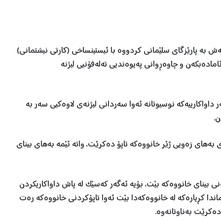
کەش بە پارێزگای سلێمانی کردووە با ئیستینساخی (کارتی نیشتمانی)
امادەبکەن و چاوەڕوانی پەیوەندیی تەلەفۆنیی لیژنە
 داواکارییەکە نوسیوتانە ئەوا سەردانی لیژنەی لاوەکیی سەر بە
ن.
ها زۆرینەی هەرە زۆری ئەو خانووانە بە رێژەی 5%ی بەهای زەویی ژێر خانووەکە تاپۆ دەکرێت، واتە ئێمە بەهای بینای
نی بینای خانووەکە بێت، بۆیە ئەگەر کەسێک لە پاش داواکاریکردن
اندا کڕیارەکە لە خانووەکەدا بێت ئەوا تاپۆکردنی خانووەکە رەت
دەکرێت بەناوتانەوە.