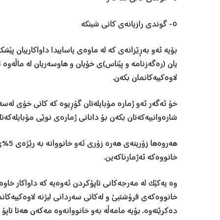
٥- گوندی رازیانەی کانی شینکە
بۆیە ئەو بەڕێزانەی کە لە ماوەی یاساییدا داواکارییان پێش
یان (رەگەزنامە و پێناس)ی خۆیان و هاوسەریان لە ماڵەوە ئ
لاوەکییەکانمان بکەن.
خۆ ئەگەر ئەو ژمارە مۆبایلەتان گۆڕیوە کە کاتی خۆی لەسەر
شارەوانییەکەتان بکەن بۆ دانانی ژمارەی نوێی مۆبایلەکەتا
هەروە
خانووەکە ئەژمارناکەین.
وە یەکێک لە مەرجەکانی تاپۆکردن ئەوەیە کە داواکار خاوە
خانووەکەی فرۆشتبێ و لەکاتی سەردانی لیژنە لاوەکییەکانم
دەکرێتەوە، بۆیە مامەڵە بەو خانووانەوە مەکەن هەتا تاپۆ 