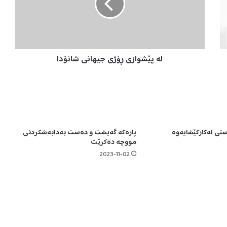
ش
و
ا
ز
ی
لە پێشوازی ڕۆژی جیهانی شانۆدا
ڕ
ۆ
ژ
ی
ج
ی
ه
ستی لەکارکێشایەوە
پارەکە گەیشت و دەست بەدابەشکردنی
ا
مووچە دەکرێت
ن
ی
2023-11-02
ش
ا
ن
ۆ
د
ا