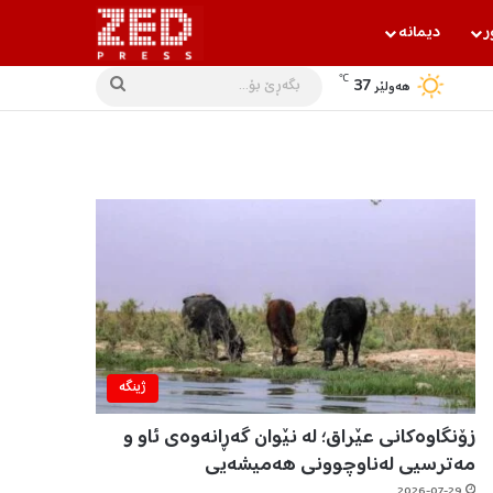
ر
دیمانه‌
℃
37
بگه‌ڕێ
هه‌ولێر
بۆ...
ژینگه‌
زۆنگاوەکانی عێراق؛ لە نێوان گەڕانەوەی ئاو و
مەترسیی لەناوچوونی هەمیشەیی
2026-07-29