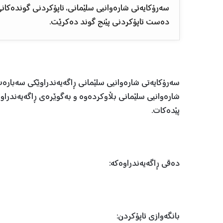
سەرۆکایەتی شارەوانیی سلێمانی، تاپۆکردنی گوندەکان
دەست تاپۆکردنی پێنج گوند دەکرێت.
سەرۆکایەتی شارەوانیی سلێمانی ڕاگەیەندراوێکی سەبارە
شارەوانیی سلێمانی بڵاوکردەوە و بەگوێرەی ڕاگەیەندراو
پێدەکات.
دەقی ڕاگەیەندراوەکە:
بانگەوازی تاپۆکردن: