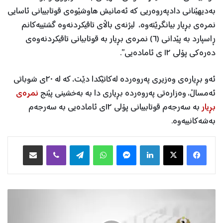
بەدیهێنانی دادپەروەریی کە ئەمانیش هاوشێوەی قوتابییانی ئاسایی
نمرەی بڕیار بیانگرێتەوە، لیژنەی باڵای تاقیکردنەوە گشتییەکانم
ڕاسپارد بە پێدانی (٦) نمرەی بڕیار بە قوتابیانی تاقیکردنەوەی
دەرەکی پۆلی ١٢ ی ئامادەیی”.
ئەو بڕیارەی وەزیری پەروەردە لەکاتێکدا دێت، کە لە ٢٠ی شوباتی
ئەمساڵ، وەزارەتی پەروەردە بڕیاری دا بە بەخشینی پێنج
نمرەی
بڕیار
بە سەرجەم قوتابییانی پۆلی ١٢ی ئامادەیی بە سەرجەم
بەشەکانییەوە.
Facebook
X
LinkedIn
Messenger
WhatsApp
Telegram
Viber
هاوبه‌شكردن به‌ ئیمه‌یڵ
ڕ
ا
گ