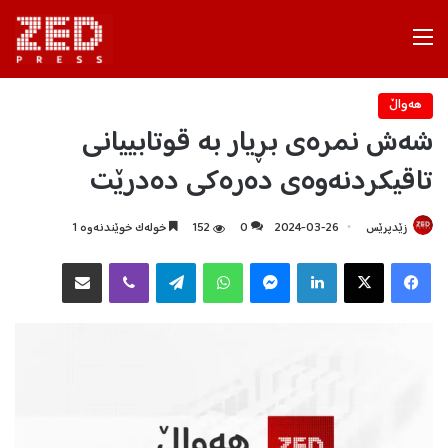
Menu
هه‌واڵ
شەش نمرەی بڕیار بە قوتابییانی
تاقیکردنەوەی دەرەکی دەدرێت
زێدپرێس
2024-03-26
0
152
خولەک خوێندنەوە 1
Facebook
X
LinkedIn
Messenger
WhatsApp
Telegram
Viber
هاوبه‌شكردن به‌ ئیمه‌یڵ