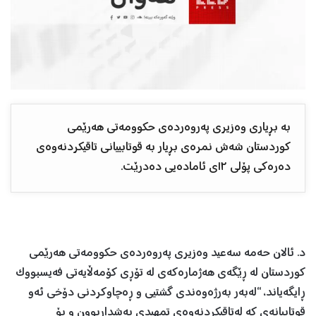
بە بڕیاری وەزیری پەروەردەی حکوومەتی هەرێمی
کوردستان شەش نمرەی بڕیار بە قوتابییانی تاقیکردنەوەی
دەرەکی پۆلی ١٢ی ئامادەیی دەدرێت.
د. ئالان حەمە سەعید وەزیری پەروەردەی حکوومەتی هەرێمی
کوردستان لە ڕێگەی هەژمارەکەی لە تۆڕی کۆمەڵایەتی فەیسبووک
ڕایگەیاند، “لەبەر بەرژەوەندی گشتیی و ڕەچاوکردنی دۆخی ئەو
قوتابیانەی کە لەتاقیکردنەوەی تمهیدی بەشداربوون و بۆ