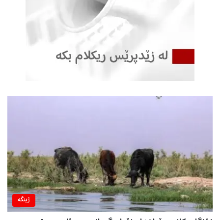
م
ی
ک
و
ر
د
س
ت
ا
ن
ژینگه‌