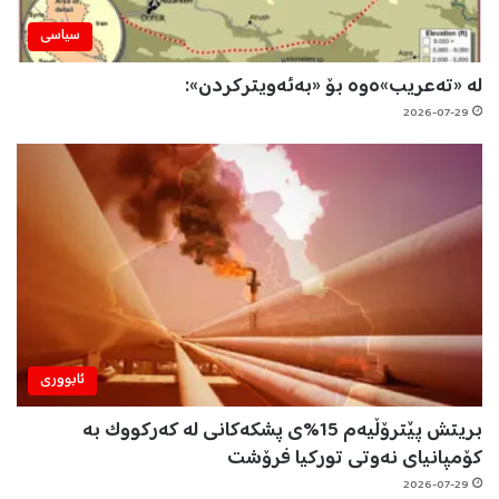
سیاسی
لە «تەعریب»ەوە بۆ «بەئەویترکردن»:
2026-07-29
ئابووری
بریتش پێترۆڵیەم 15%ی پشکەکانی لە کەرکووک بە
کۆمپانیای نەوتی تورکیا فرۆشت
2026-07-29