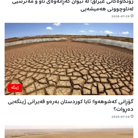
زۆنگاوەکانی عێراق؛ لە نێوان گەڕانەوەی ئاو و مەترسیی
لەناوچوونی هەمیشەیی
2026-07-29
ژینگه‌
گۆڕانی کەشوهەوا؛ ئایا کوردستان بەرەو قەیرانی ژینگەیی
دەڕوات؟
2026-07-29