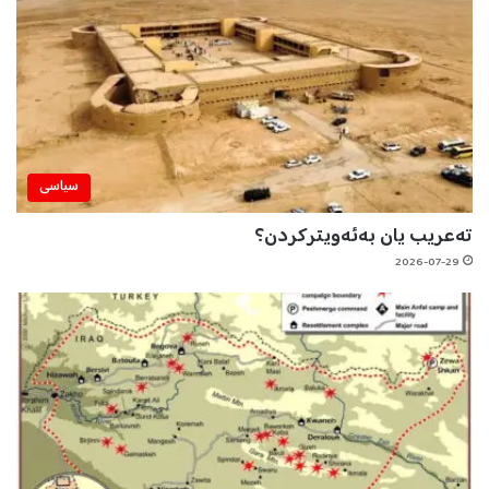
سیاسی
تەعریب یان بەئەویترکردن؟
2026-07-29