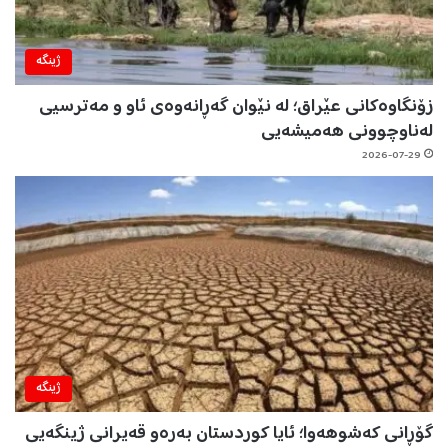
ژینگه‌
زۆنگاوەکانی عێراق؛ لە نێوان گەڕانەوەی ئاو و مەترسیی
لەناوچوونی هەمیشەیی
2026-07-29
ژینگه‌
گۆڕانی کەشوهەوا؛ ئایا کوردستان بەرەو قەیرانی ژینگەیی