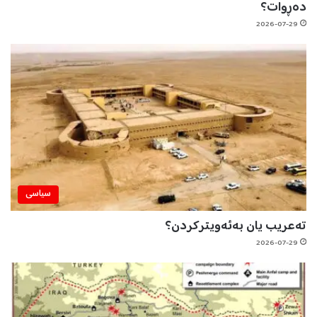
دەڕوات؟
2026-07-29
سیاسی
تەعریب یان بەئەویترکردن؟
2026-07-29