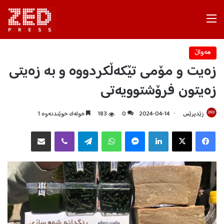
Menu
هه‌واڵ
زەیت و مۆمی تێکەڵکردووە و بە زەیتی
زەیتون فرۆشتوویەتی
زێدپرێس
2024-04-14
0
183
خولەک خوێندنەوە 1
Facebook
X
LinkedIn
Messenger
WhatsApp
Telegram
Viber
هاوبه‌شكردن به‌ ئیمه‌یڵ