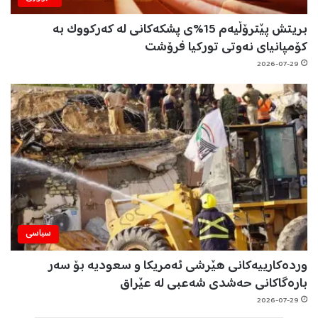
بریتش پێترۆڵیەم 15%ی پشکەکانی لە کەرکووک بە
کۆمپانیای نەوتی تورکیا فرۆشت
2026-07-29
سیاسی
وردەکارییەکانی هێرشی ئەمریکا و سعودیە بۆ سەر
بارەگاکانی حەشدی شەعبی لە عێراق
2026-07-29