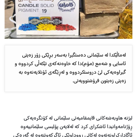
لەماڵێکدا لە سلێمانی دەستگیرا بەسەر بڕێکی زۆر زەیتی
ئاسایی و شەمع (مۆم)دا کە خاوەنەکەی تێکەڵی کردووە و
گیراوەیەکی لێ دروستکردووە و لەڕێگەی ئۆنلایەنەوە بە
زەیتی زەیتون فرۆشتوویەتی.
لیژنە هاوبەشەکانی قایمقامیەتی سلێمانی لە کۆنگرەیەکی
ڕۆژنامەوانیدا ئاشکرای کرد کە لەلایەن پۆلیسی سلێمانییەوە
ئاگادارکراونەتەوە لەکاتی ڕووداوێکی ئاگرکەوتنەوە لە گەڕەکی