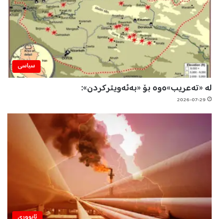
سیاسی
لە «تەعریب»ەوە بۆ «بەئەویترکردن»:
2026-07-29
ئابووری