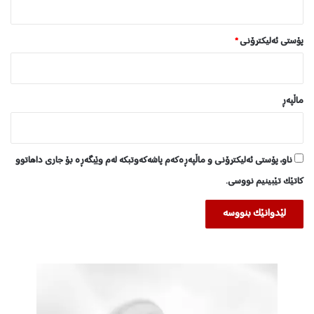
ن
د
پۆستی ئەلیکترۆنی
*
ماڵپه‌ڕ
ناو، پۆستی ئەلیکترۆنی و ماڵپەڕەکەم پاشەکەوتبکە لەم وێبگەڕە بۆ جاری داهاتوو
کاتێک تێبینیم نووسی.