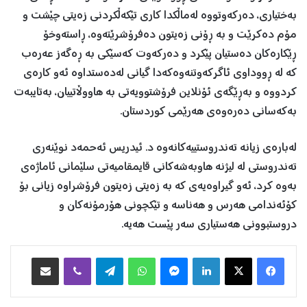
بەختیاری، دەرکەوتووە لەماڵکدا کاری تێکەڵکردنی زەیتی چێشت و
مۆم دەکرێت و بە ڕۆنی زەیتون دەفرۆشرێتەوە، ڕاستەوخۆ
ڕێکارەکان دەستیان پێکرد و دەرکەوت کەسێکی بە ڕەگەز عەرەب
کە لە ڕووداوی ئاگرکەوتنەوەکەدا گیانی لەدەستداوە ئەو کارەی
کردووە و بەڕێگەی ئۆنلاین فرۆشتوویەتی بە هاووڵاتییان، بەتایبەت
بەکەسانی دەرەوەی هەرێمی کوردستان.
لەبارەی زیانە تەندروستییەکانەوە د. ئیدریس ئەحمەد نوێنەری
تەندروستی لە لیژنە هاوبەشەکانی قایمقامیەتی سلێمانی ئاماژەی
بەوە کرد، ئەو گیراوەیەی کە بە زەیتی زەیتون فرۆشراوە زیانی بۆ
کۆئەندامی هەرس و هەناسە و تێکچونی هۆرمۆنەکان و
دروستبوونی هەستیاری سەر پێست هەیە.
Facebook
X
LinkedIn
Messenger
WhatsApp
Telegram
Viber
هاوبه‌شكردن به‌ ئیمه‌یڵ