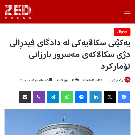
Menu
هه‌واڵ
یەكێتی سكاڵایەكی لە دادگای فیدڕاڵی
دژی سكاڵاكەی مەسرور بارزانی
تۆماركرد
زێدپرێس
2024-05-07
0
290
خولەک خوێندنەوە 1
Facebook
X
LinkedIn
Messenger
WhatsApp
Telegram
Viber
هاوبه‌شكردن به‌ ئیمه‌یڵ