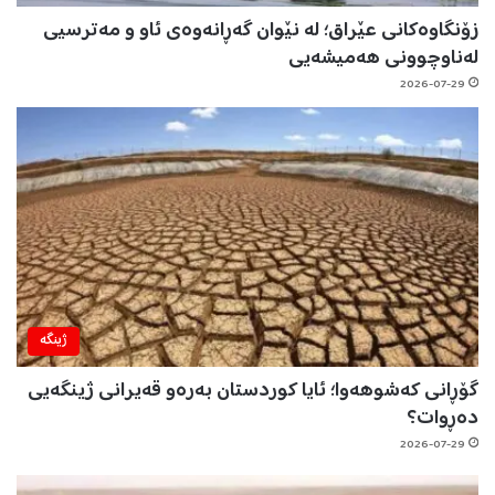
زۆنگاوەکانی عێراق؛ لە نێوان گەڕانەوەی ئاو و مەترسیی
لەناوچوونی هەمیشەیی
2026-07-29
ژینگه‌
گۆڕانی کەشوهەوا؛ ئایا کوردستان بەرەو قەیرانی ژینگەیی
دەڕوات؟
2026-07-29