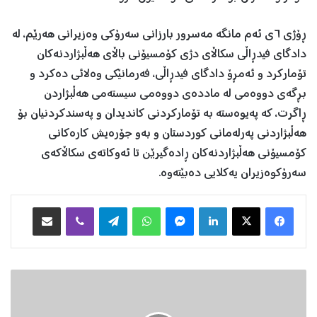
ڕۆژی ٦ی ئەم مانگە مەسرور بارزانی سەرۆكی وەزیرانی هەرێم، لە
دادگای فیدڕاڵی سكاڵای دژی كۆمسیۆنی باڵای هەڵبژاردنەكان
تۆماركرد و ئەمڕۆ دادگای فیدڕاڵی، فەرمانێکی وەلائی دەکرد و
بڕگەی دووەمی لە ماددەی دووەمی سیستەمی هەڵبژاردن
ڕاگرت، کە پەیوەستە بە تۆمارکردنی کاندیدان و پەسندکردنیان بۆ
هەڵبژاردنی پەرلەمانی کوردستان و بەو جۆرەیش کارەکانی
کۆمسیۆنی هەڵبژاردنەکان ڕادەگیرێن تا ئەوکاتەی سکاڵاکەی
سەرۆکوەزیران یەکلایی دەبێتەوە.
Facebook
X
LinkedIn
Messenger
WhatsApp
Telegram
Viber
هاوبه‌شكردن به‌ ئیمه‌یڵ
د
ا
د