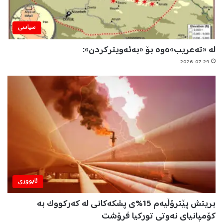
سیاسی
لە «تەعریب»ەوە بۆ «بەئەویترکردن»:
2026-07-29
ئابووری
بریتش پێترۆڵیەم 15%ی پشکەکانی لە کەرکووک بە
کۆمپانیای نەوتی تورکیا فرۆشت