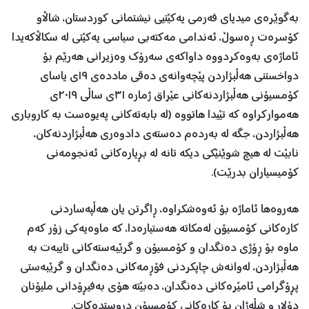
بەگوێرەی میدیای فەرمی یەکێتیی نیشتمانی کوردستان، شاڵاو
كۆسرەت ڕەسوڵ، ئەندامی مەكتەبی سیاسی یەكێتی لە سكاڵاكەیدا
ئاماژەی بەوەكردووە داواكەی سەرۆك وەزیرانی هەرێم بۆ
دواخستنی هەڵبژاردن پێچەوانەی دەقی ماددەی ١٩ی یاسای
كۆمسیۆنی هەڵبژاردنەكانی عێراق ژمارە ٣١ی ساڵی ٢٠١٩ی
هەمواركراوە كە تێیدا هاتووە (لە بابەتەكانی پەیوەست بە كاروباری
هەڵبژاردن، جگە لە بەردەم دەستەی دادوەری هەڵبژاردنەكان،
نابێت لە هیچ شوێنێكی دیكە تانە لە بڕیارەكانی ئەنجومەنی
كۆمیسیاران بدرێت).
هەروەها ئاماژە بۆ ئەوەشكراوە، ڕاگرتن یان هەڵپەساردنی
كارەكانی كۆمسیۆن لەمكاتە هەستیارەدا، كە ماوەیەكی زۆر كەم
ماوە بۆ ڕۆژی دەنگدان و كۆمسیۆن و گرێبەستەكانی تایبەت بە
هەڵبژاردن، لەوانەش چاپكردنی فۆڕمەكانی دەنگدان و گرێبەستی
پڕۆگرامی ئامێرەكانی دەنگدان، دەبێتە هۆی بەفیڕۆدانی ملیۆنان
دۆلار و شڵەژان بۆ كارەكانی كۆمسیۆن دروستدەكات.