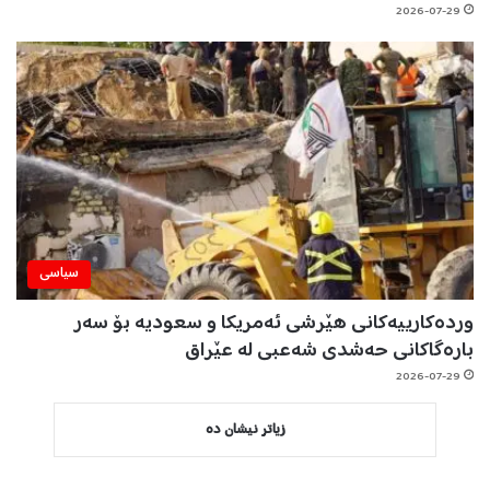
2026-07-29
سیاسی
وردەکارییەکانی هێرشی ئەمریکا و سعودیە بۆ سەر
بارەگاکانی حەشدی شەعبی لە عێراق
2026-07-29
زیاتر نیشان دە