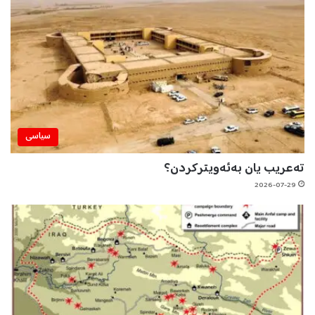
سیاسی
تەعریب یان بەئەویترکردن؟
2026-07-29