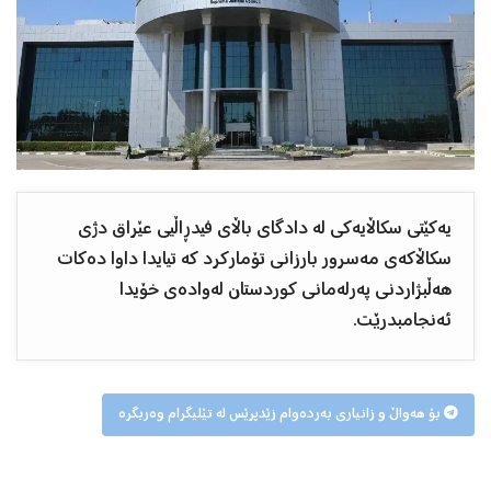
یەكێتی سكاڵایەكی لە دادگای باڵای فیدڕاڵیی عێراق دژی
سكاڵاكەی مەسرور بارزانی تۆماركرد كە تیایدا داوا دەكات
هەڵبژاردنی پەرلەمانی كوردستان لەوادەی خۆیدا
ئەنجامبدرێت.
بۆ هەواڵ و زانیاری بەردەوام زێدپرێس لە تێلیگرام وەربگرە