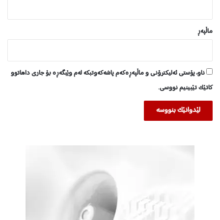
ماڵپه‌ڕ
ناو، پۆستی ئەلیکترۆنی و ماڵپەڕەکەم پاشەکەوتبکە لەم وێبگەڕە بۆ جاری داهاتوو
کاتێک تێبینیم نووسی.