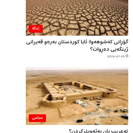
ژینگه‌
گۆڕانی کەشوهەوا؛ ئایا کوردستان بەرەو قەیرانی
ژینگەیی دەڕوات؟
2026-07-29
سیاسی
تەعریب یان بەئەویترکردن؟