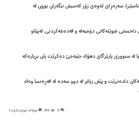
سێنرا، سەرەڕای ئەوەی زۆر کەسیش نیگەران بوون لە
ی داخستنی شوێنەکانی دۆمبەلە و قەدەغەکردنی، لەپێناو
نیا لە سنووری پارێزگای دهۆک جێبەجێ دەکرێت یان بڕیارەکە
کۆنترین یارییەکان دادەنرێت و پێش زیاتر لە دوو سەدە لە فەڕەنسا وەک
0
180
خولەک خوێندنەوە 1