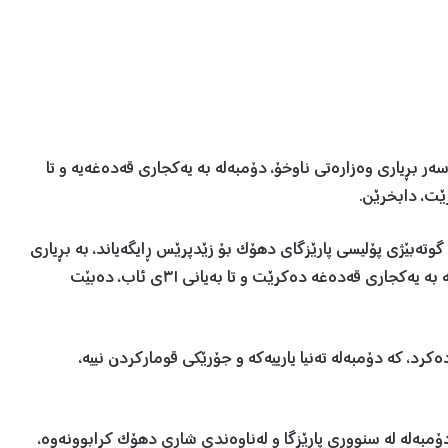
ەر بڕیاری وەزارەتی ناوخۆ، دۆمبەلە بە یەکجاری قەدەغەیە و تا
ێت، دابخرێن.
٣٠ی ئابی ٢٠٢٣، هێمن سولێمان گوتەبێژی پۆلیسی پارێزگای دهۆک بۆ زێدپرێس ڕایگەیاند، بە بڕیاری
وەزارەتی ناوخۆی حکوومەتی هەرێمی کوردستان، دۆمبەلە بە یەکجاری قەدەغە دەکرێت و تا بەیانی ٣١ی ئاب، دەبێت
کرد، کە دۆمبەلە تەنیا یارییەکە و جۆرێکی قومارکردن نییە،
مبەلە لە سنووری پارێزگا و لەناوەندی شاری دهۆک کرابوونەوە،