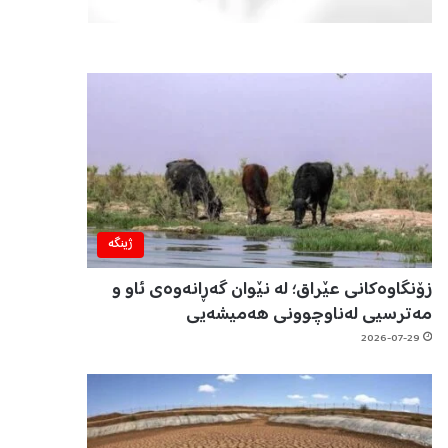
ژینگه‌
زۆنگاوەکانی عێراق؛ لە نێوان گەڕانەوەی ئاو و
مەترسیی لەناوچوونی هەمیشەیی
2026-07-29