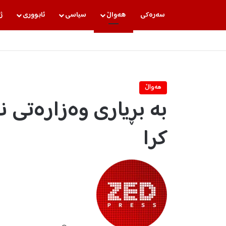
سه‌ره‌كی
هه‌واڵ
سیاسی
ئابووری
ژ
هه‌واڵ
بە بڕیاری وەزارەتی 
کرا