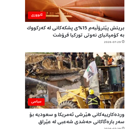
ئابووری
بریتش پێترۆڵیەم 15%ی پشکەکانی لە کەرکووک
بە کۆمپانیای نەوتی تورکیا فرۆشت
2026-07-29
سیاسی
وردەکارییەکانی هێرشی ئەمریکا و سعودیە بۆ
سەر بارەگاکانی حەشدی شەعبی لە عێراق
2026-07-29