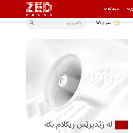
ر
دیمانه‌
℃
38
بگه‌ڕێ
هه‌ولێر
بۆ...