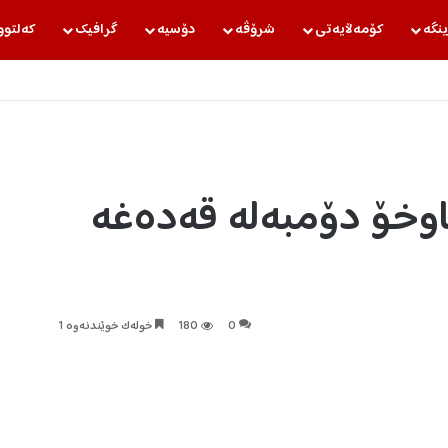
ینگه‌
كۆمه‌ڵایه‌تی
شرۆڤه‌
دۆسیه‌
گرافیك
كه‌لتوو
ناوخۆ دۆمبەلە قەدەغە
0
180
خولەک خوێندنەوە 1