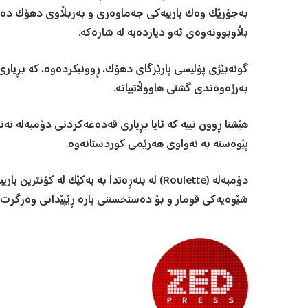
بەجۆرێک وەک یارییەکی جەماوەری و بەربڵاوی دهۆک دەنا
بڵاوبوونەوەی ئەو دیاردەیە لە شارەکە.
گوتەبێژی پۆلیسی پارێزگای دهۆک، ڕوونیکردەوە، کە بڕیار
بەرژەوەندی گشتی هاووڵاتییانە.
هێشتا ڕوون نییە کە ئایا بڕیاری قەدەغەکردنی دۆمبەلە تە
پێوەستە بە تەواوی هەرێمی کوردستانەوە.
دۆمبەلە (Roulette) لە بنەڕەتدا بە یەکێک لە 
شێوەیەکی قومار و بۆ دەستخستنی پارە ڕێپێدانی وەرگرت.