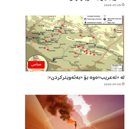
2026-07-29
سیاسی
لە «تەعریب»ەوە بۆ «بەئەویترکردن»:
2026-07-29