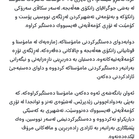
لە بەشی جوگرافیای زانکۆی هەڵەبجە، لەسەر سکاڵای سەرۆکی
زانکۆکە و بەتۆمەتی تەشهیرکردن لەڕێگەی نووسینی پۆست و
کۆمێنت لە تۆڕی کۆمەڵایەتی فەیسبووک دەستگیر کراوە.
دوابەدوای دەستگیرکردنی مامۆستاکە، ژمارەیەک لە مامۆستا و
قوتابیانی زانکۆی هەڵەبجە و چالاکانی دەڤەرەکە، لەڕێگەی تۆڕە
کۆمەڵایەتییەکانەوە، دەستیان بە دەربڕینی ناڕەزایەتی و نیگەرانی
بەرانبەر دەستگیرکردنی مامۆستاکە کردووە و داوای دەستبەجێ
ئازادکردنی دەکەن.
ئەوان بانگەشەی ئەوە دەکەن، مامۆستا دەستگیرکراوەکە، کە
بەپێی بەدواداچوونی زێدپرێس، لەشێوەی تەنز و توانجدا لە تۆڕی
کۆمەڵایەتی فەیسبووک دەنووسێت، تەشهیری بە کەسێکی
دیاریکراو نەکردووە و دەستگیرکردنیشی لەسەر نووسین، وەک
پێشێلکاری بەرانبەر بە ئازادی ڕادەربڕین و مافەکانی مرۆڤ
لێکدەدەنەوە.