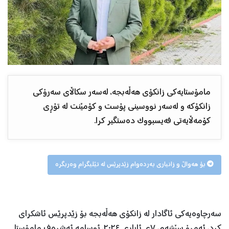
مامۆستایەکی زانکۆی هەڵەبجە، لەسەر سکاڵای سەرۆکی
زانکۆکە و لەسەر نووسینی پۆست و کۆمێنت لە تۆڕی
کۆمەڵایەتی فەیسبووک دەستگیر کرا.
بۆ هەواڵ و زانیاری بەردەوام زێدپرێس لە تێلیگرام وەربگرە
سەرچاوەیەکی ئاگادار لە زانکۆی هەڵەبجە بۆ زێدپرێس ئاشکرای
کرد، ئەمڕۆ سێشەم، ٧ی ئایاری ٢٠٢٤، ئوسامە ئەشرەف مامۆستا