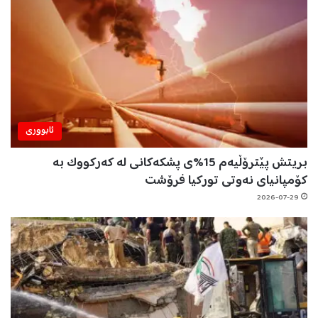
ئابووری
بریتش پێترۆڵیەم 15%ی پشکەکانی لە کەرکووک بە
کۆمپانیای نەوتی تورکیا فرۆشت
2026-07-29