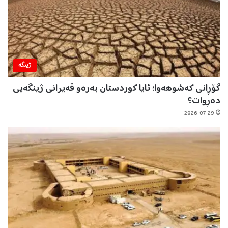
ژینگه‌
گۆڕانی کەشوهەوا؛ ئایا کوردستان بەرەو قەیرانی ژینگەیی
دەڕوات؟
2026-07-29