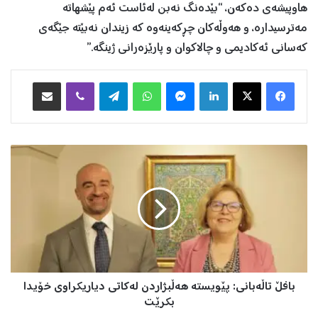
هاوپیشەی دەکەن، “بێدەنگ نەبن لەئاست ئەم پێشهاتە
مەترسیدارە، و هەوڵەکان چڕکەینەوە کە زیندان نەبێتە جێگەی
کەسانی ئەکادیمی و چالاکوان و پارێزەرانی ژینگە.”
Facebook
X
LinkedIn
Messenger
WhatsApp
Telegram
Viber
هاوبه‌شكردن به‌ ئیمه‌یڵ
ب
ا
ف
ڵ
ت
ا
ڵ
ە
ب
بافڵ تاڵەبانی: پێویستە هەڵبژاردن لەکاتی دیاریکراوی خۆیدا
ا
ن
بکرێت
ی