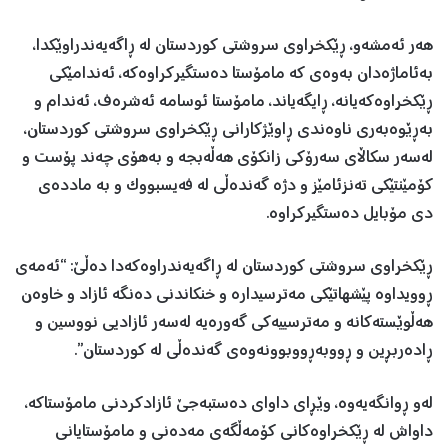
هەر ئەمشەو، ڕێکخراوی سروشتی کوردستان لە ڕاگەیەندراوێکدا،
بەئاماژەدان بەوەی کە مامۆستا دەستگیرکراوەکە، ئەندامێکی
ڕێکخراوەکەیانە، ڕایگەیاند، مامۆستا ئوسامە ئەشرەف، ئەندام و
بەڕێوەبەری ناوەندی ڕاوێژکارانی ڕێکخراوی سروشتی کوردستان،
لەسەر سکاڵای سەرۆکی زانکۆی هەڵەبجە و بەهۆی چەند پۆست و
کۆمێنتێکی تەنزئامێز و دژە گەندەڵی لە فەیسبووک و بە ماددەی
دی مۆبایل دەستگیرکراوە.
ڕێکخراوی سروشتی کوردستان لە ڕاگەیەندراوەکەدا دەڵێ: “ئەمەی
ڕوویداوە پێشهاتێکی مەترسیدارە و خنکاندنی دەنگە ئازاد و خاوەن
هەڵوێستەکانە و مەترسییەکی گەورەیە لەسەر ئازادیی نووسین و
ڕادەربڕین و ڕووبەڕووبوونەوەی گەندەڵی لە کوردستان”.
لەو ڕوانگەیەوە، وێڕای داوای دەستبەجێ ئازادکردنی مامۆستاکە،
داواش لە ڕێکخراوەکانی کۆمەڵگەی مەدەنی و مامۆستایانی