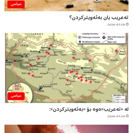
سیاسی
تەعریب یان بەئەویترکردن؟
2026-07-29
سیاسی
لە «تەعریب»ەوە بۆ «بەئەویترکردن»:
2026-07-29