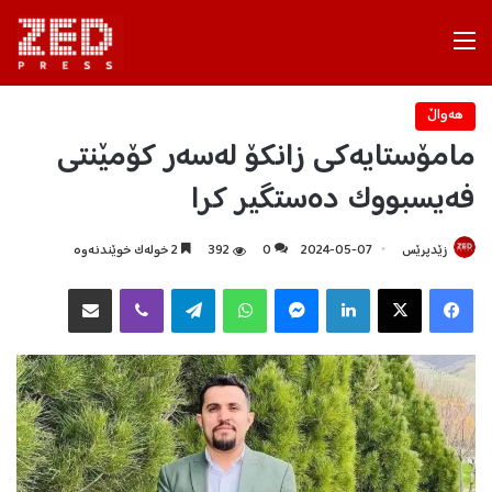
Menu
هه‌واڵ
مامۆستایەکی زانکۆ لەسەر کۆمێنتی
فەیسبووک دەستگیر کرا
زێدپرێس
2024-05-07
0
392
2 خولەک خوێندنەوە
Facebook
X
LinkedIn
Messenger
WhatsApp
Telegram
Viber
هاوبه‌شكردن به‌ ئیمه‌یڵ