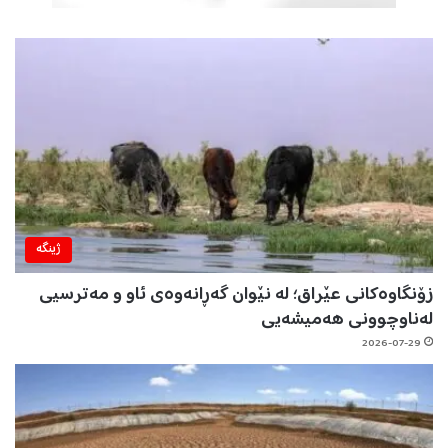
ژینگه‌
زۆنگاوەکانی عێراق؛ لە نێوان گەڕانەوەی ئاو و مەترسیی
لەناوچوونی هەمیشەیی
2026-07-29