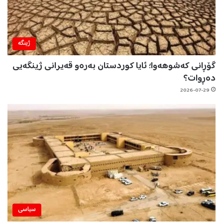
ژینگه‌
گۆڕانی کەشوهەوا؛ ئایا کوردستان بەرەو قەیرانی ژینگەیی
دەڕوات؟
2026-07-29
سیاسی