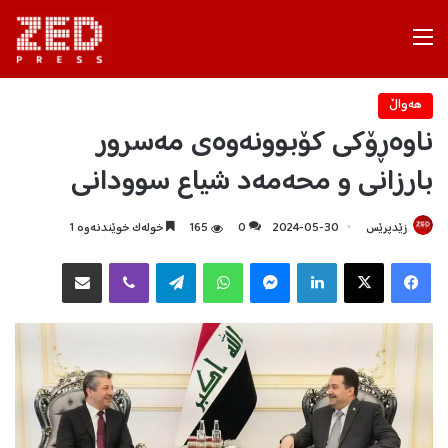
Menu
هه‌واڵ
ناوەڕۆکی کۆبوونەوەی مەسرور
بارزانی و محەمەد شیاع سوودانی
زێدپرێس
2024-05-30
0
165
خولەک خوێندنەوە 1
Facebook
X
LinkedIn
Messenger
WhatsApp
Telegram
Viber
هاوبه‌شكردن به‌ ئیمه‌یڵ