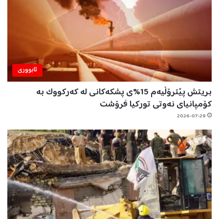
ئابووری
بریتش پێترۆڵیەم 15%ی پشکەکانی لە کەرکووک بە
کۆمپانیای نەوتی تورکیا فرۆشت
2026-07-29