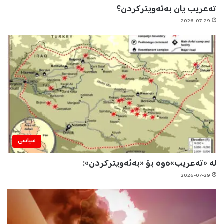
تەعریب یان بەئەویترکردن؟
2026-07-29
سیاسی
لە «تەعریب»ەوە بۆ «بەئەویترکردن»:
2026-07-29