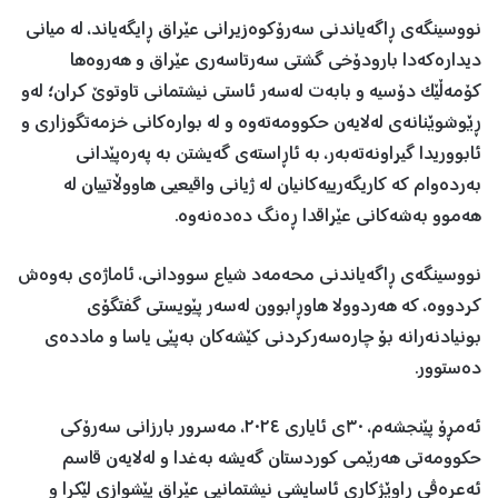
نووسینگەی ڕاگەیاندنی سەرۆکوەزیرانی عێراق ڕایگەیاند، لە میانی
دیدارەکەدا بارودۆخی گشتی سەرتاسەری عێراق و هەروەها
کۆمەڵێک دۆسیە و بابەت لەسەر ئاستی نیشتمانی تاوتوێ کران؛ لەو
ڕێوشوێنانەی لەلایەن حکوومەتەوە و لە بوارەکانی خزمەتگوزاری و
ئابووریدا گیراونەتەبەر، بە ئاڕاستەی گەیشتن بە پەرەپێدانی
بەردەوام کە کاریگەرییەکانیان لە ژیانی واقیعیی هاووڵاتییان لە
هەموو بەشەکانی عێراقدا ڕەنگ دەدەنەوە.
نووسینگەی ڕاگەیاندنی محەمەد شیاع سوودانی، ئاماژەی بەوەش
کردووە، کە هەردوولا هاوڕابوون لەسەر پێویستی گفتگۆی
بونیادنەرانە بۆ چارەسەرکردنی کێشەکان بەپێی یاسا و ماددەی
دەستوور.
ئەمڕۆ پێنجشەم، ٣٠ی ئایاری ٢٠٢٤، مەسرور بارزانی سەرۆکی
حکوومەتی هەرێمی کوردستان گەیشە بەغدا و لەلایەن قاسم
ئەعرەڤی ڕاوێژکاری ئاسایشی نیشتمانیی عێراق پێشوازی لێکرا و