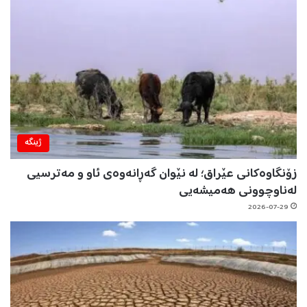
ژینگه‌
زۆنگاوەکانی عێراق؛ لە نێوان گەڕانەوەی ئاو و مەترسیی
لەناوچوونی هەمیشەیی
2026-07-29