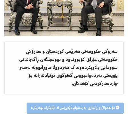
سەرۆکی حکوومەتی هەرێمی کوردستان و سەرۆکی
حکوومەتی عێراق کۆبوونەوە و نووسینگەی ڕاگەیاندنی
سوودانی بڵاویکردەوە، کە هەردوولا هاوڕابوونە لەسەر
پێویستی بەردەوامبوونی گفتوگۆی بونیادنەرانە بۆ
چارەسەرکردنی کێشەکان.
بۆ هەواڵ و زانیاری بەردەوام زێدپرێس لە تێلیگرام وەربگرە