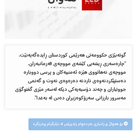
گوتەبێژی حکوومەتی هەرێمی کوردستان ڕایدەگەیەنێت،
“چارەسەری ڕیشەیی کێشەی مووچەی فەرمانبەران،
مووچەی نەهاتووی هێزە ئەمنییەکان و پرسی دووبارە
دەستپێکردنەوەی ناردنە دەرەوەی نەوت و گەنمی
جووتیاران و چەند دۆسیەیەکی دیکە لەسەر مێزی گفتوگۆی
مەسرور بارزانی سەرۆکوەزیران دەبن لە بەغدا”.
بۆ هەواڵ و زانیاری بەردەوام زێدپرێس لە تێلیگرام وەربگرە