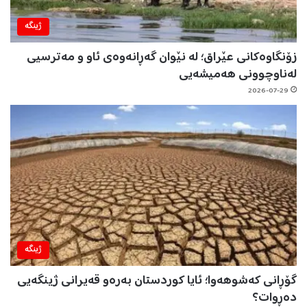
ژینگه‌
زۆنگاوەکانی عێراق؛ لە نێوان گەڕانەوەی ئاو و مەترسیی
لەناوچوونی هەمیشەیی
2026-07-29
ژینگه‌
گۆڕانی کەشوهەوا؛ ئایا کوردستان بەرەو قەیرانی ژینگەیی
دەڕوات؟