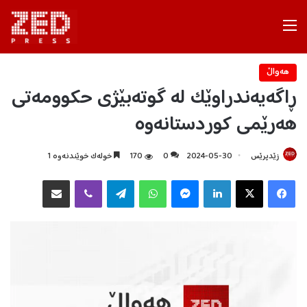
Menu
هه‌واڵ
ڕاگەیەندراوێک لە گوتەبێژی حکوومەتی
هەرێمی کوردستانەوە
زێدپرێس
2024-05-30
0
170
خولەک خوێندنەوە 1
Facebook
X
LinkedIn
Messenger
WhatsApp
Telegram
Viber
هاوبه‌شكردن به‌ ئیمه‌یڵ