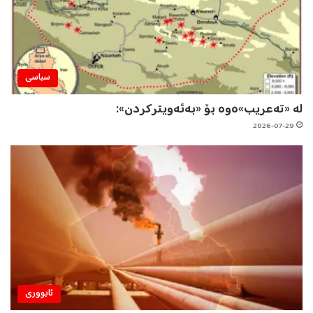
سیاسی
لە «تەعریب»ەوە بۆ «بەئەویترکردن»:
2026-07-29
ئابووری