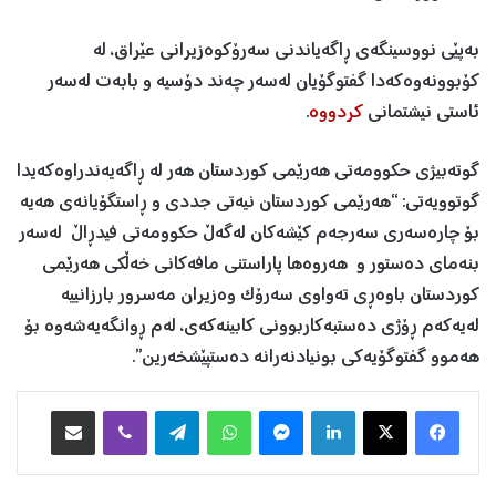
بەپێی نووسینگەی ڕاگەیاندنی سەرۆکوەزیرانی عێراق، لە
کۆبوونەوەکەدا گفتوگۆیان لەسەر چەند دۆسیە و بابەت لەسەر
ئاستی نیشتمانی
کردووە
.
گوتەبیژی حکوومەتی هەرێمی کوردستان هەر لە ڕاگەیەندراوەکەیدا
گوتوویەتی: “هەرێمی کوردستان نیەتی جددی و ڕاستگۆیانەی هەیە
بۆ چارەسەری سەرجەم کێشەکان لەگەڵ حکوومەتی فیدڕاڵ لەسەر
بنەمای دەستور و هەروەها پاراستنی مافەکانی خەڵکی هەرێمی
کوردستان باوەڕی تەواوی سەرۆک وەزیران مەسرور بارزانییە
لەیەکەم ڕۆژی دەستبەکاربوونی کابینەکەی، لەم ڕوانگەیەشەوە بۆ
هەموو گفتوگۆیەکی بونیادنەرانە دەستپێشخەرین”.
Facebook
X
LinkedIn
Messenger
WhatsApp
Telegram
Viber
هاوبه‌شكردن به‌ ئیمه‌یڵ