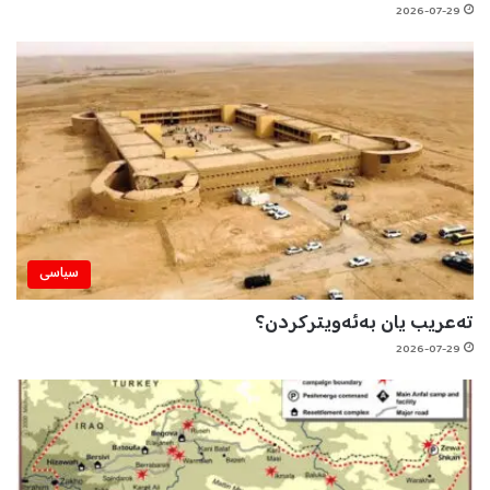
2026-07-29
سیاسی
تەعریب یان بەئەویترکردن؟
2026-07-29