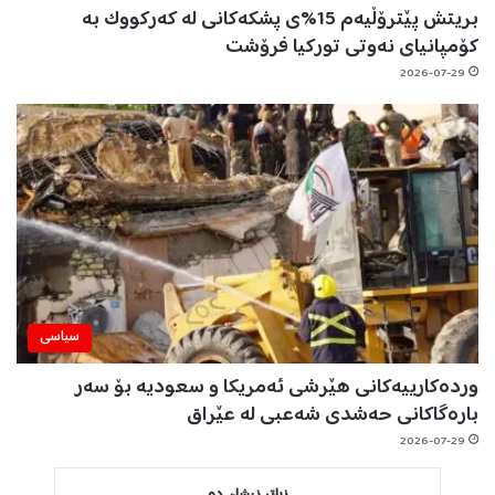
بریتش پێترۆڵیەم 15%ی پشکەکانی لە کەرکووک بە
کۆمپانیای نەوتی تورکیا فرۆشت
2026-07-29
سیاسی
وردەکارییەکانی هێرشی ئەمریکا و سعودیە بۆ سەر
بارەگاکانی حەشدی شەعبی لە عێراق
2026-07-29