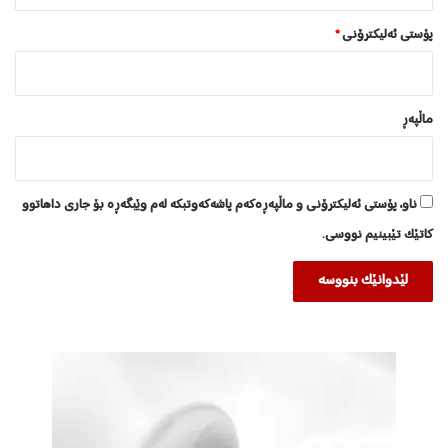
پۆستی ئەلیکترۆنی
*
ماڵپه‌ڕ
ناو، پۆستی ئەلیکترۆنی و ماڵپەڕەکەم پاشەکەوتبکە لەم وێبگەڕە بۆ جاری داهاتوو
کاتێک تێبینیم نووسی.