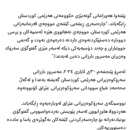
پێشەوا هەورامانی گوتەبێژی حکوومەتی هەرێمی کوردستان
ڕایگەیاند، “چارەسەری ڕیشەیی کێشەی مووچەی فەرمانبەرانی
هەرێمی کوردستان، مووچەی نەهاتووی هێزە ئەمنییەکان و پرسی
دووبارە دەستپێکردنەوەی ناردنە دەرەوەی نەوت و گەنمی
جووتیاران و چەند دۆسیەیەکی دیکە لەسەر مێزی گفتوگۆی سەرۆک
وەزیران مەسرور بارزانی دەبن لەبەغدا.”
ئەمڕۆ پێنجشەم، ٣٠ی ئایاری ٢٠٢٤، مەسرور بارزانی
سەرۆکوەزیرانی هەرێمی کوردستان گەیشتە بەغدا و لەگەڵ
محەمەد شیاع سوودانی سەرۆکوەزیرانی عێراق کۆبوونەوە.
نووسینگەی سەرۆکوەزیرانی عێراق لەوبارەیەوە ڕایگەیاند،
هەردوولا هاوڕابوون لەسەر پێویستی بەردەوامبوونی گفتوگۆی
بونیادنەرانە بۆ چارەسەرکردنی کێشەکان بەگوێرەی یاسا و ماددە
دەستوورییەکان.