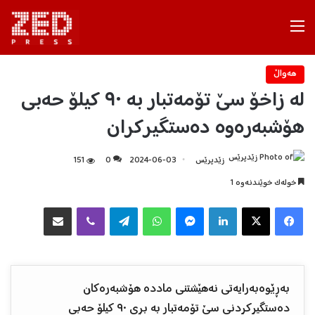
Menu
هه‌واڵ
لە زاخۆ سێ تۆمەتبار بە ٩٠ کیلۆ حەبی
هۆشبەرەوە دەستگیرکران
زێدپرێس
2024-06-03
0
151
خولەک خوێندنەوە 1
Facebook
X
LinkedIn
Messenger
WhatsApp
Telegram
Viber
هاوبه‌شكردن به‌ ئیمه‌یڵ
بەڕێوەبەرایەتی نەهێشتنی ماددە هۆشبەرەکان
دەستگیرکردنی سێ تۆمەتبار بە بڕی ٩٠ کیلۆ حەبی