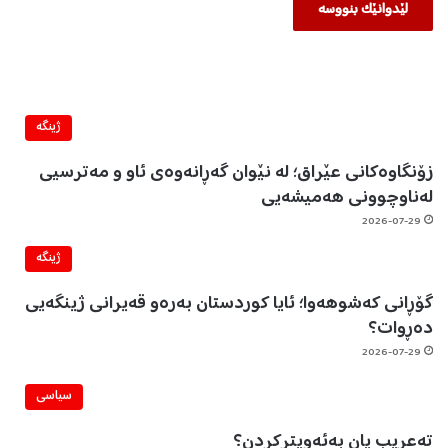
ژینگه‌
زۆنگاوەکانی عێراق؛ لە نێوان گەڕانەوەی ئاو و مەترسیی
لەناوچوونی هەمیشەیی
2026-07-29
ژینگه‌
گۆڕانی کەشوهەوا؛ ئایا کوردستان بەرەو قەیرانی ژینگەیی
دەڕوات؟
2026-07-29
سیاسی
تەعریب یان بەئەویترکردن؟