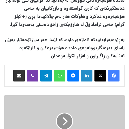
ماددە هۆشبەرەکانی مووسڵ، لە چالاکییەکدا توانییان سێ تۆمەتبار
دەستگیربکەن کە کاری گواستنەوە و بازرگانییان بە حەبی
هۆشبەرەوە دەکرد و هاوکات هەر لەم چالاکییەدا بڕی (٩٠کیلۆ
گرام) حەبی ترامادۆڵ لە شارۆچکەی زاخۆ دەستی بەسەردا گیرا.
بەڕێوەبەرایەتییەکە ئاماژەی داوە، کە ئێستا هەر سێ تۆمەتبار بەپێی
یاسای بەرەنگاربوونەوەی ماددە هۆشبەرەکان و کارتێکەرە
ئەقڵییەکان ڕاگیراون و لەژێر لێکۆڵینەوەدان
Facebook
X
LinkedIn
Messenger
WhatsApp
Telegram
Viber
هاوبه‌شكردن به‌ ئیمه‌یڵ
٢
٠
٠
پ
ڕ
ۆ