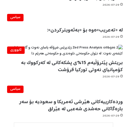
2026-07-29
سیاسی
لە «تەعریب»ەوە بۆ «بەئەویترکردن»:
2026-07-29
ئابووری
بریتش پێترۆڵیەم 15%ی پشکەکانی لە کەرکووک بە
کۆمپانیای نەوتی تورکیا فرۆشت
2026-07-29
سیاسی
وردەکارییەکانی هێرشی ئەمریکا و سعودیە بۆ سەر
بارەگاکانی حەشدی شەعبی لە عێراق
2026-07-29