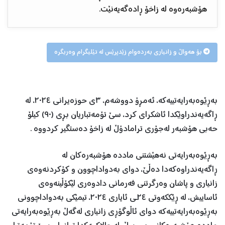
هۆشبەرەوە لە زاخۆ ڕادەگەیەنێت.
بۆ هەواڵ و زانیاری بەردەوام زێدپرێس لە تێلیگرام وەربگرە
بەڕێوەبەرایەتییەکە، ئەمڕۆ دووشەم، ٣ی حوزەیرانی ٢٠٢٤، لە
ڕاگەیەندراوێکدا ئاشکرای کرد، سێ تۆمەتباریان بڕی (٩٠) کیلۆ
حەبی هۆشبەر لەجۆری ترامادۆڵ لە زاخۆ دەستگیر کردووە .
بەڕێوەبەرایەتی نەهێشتنی ماددە هۆشبەرەکان لە
ڕاگەیەندراوەکەدا دەڵێ، دوای بەدواداچوون و کۆکردنەوەی
زانیاری و پاشان وەرگرتنی فەرمانی دادوەری لێکۆڵینەوەی
ئاساییش، لە ڕێککەوتی ٢٤ـی ئایاری ٢٠٢٤، تیمێکی بەدواداچوونی
بەڕێوەبەرایەتییەکە دوای ئاڵوگۆڕی زانیاری لەگەڵ بەڕێوەبەرایەتی