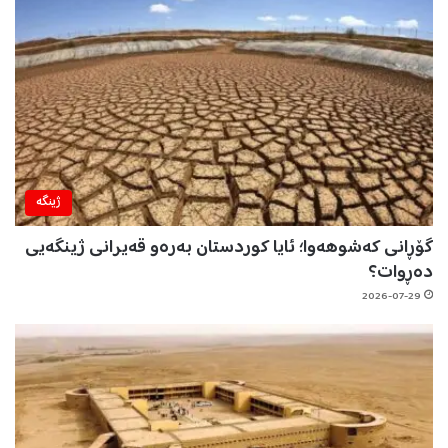
ژینگه‌
گۆڕانی کەشوهەوا؛ ئایا کوردستان بەرەو قەیرانی ژینگەیی
دەڕوات؟
2026-07-29