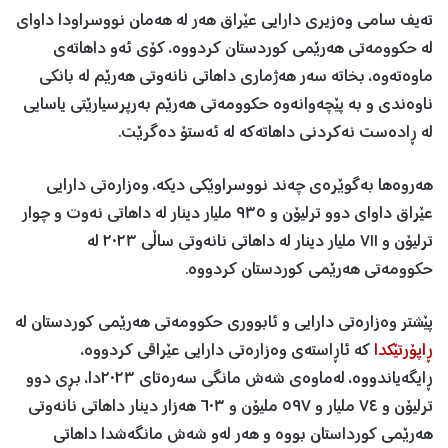
تەیف سامی وەزیری دارایی عێراق هەر لە هەمان نووسراودا داوای
لە حکوومەتی هەرێمی کوردستان کردووە، کۆی ئەو داهاتەی
ماوەتەوە، بخاتە سەر هەژماری داهاتی نانەوتی هەرێم لە بانکی
ناوەندی و بە پێچەوانەوە حکوومەتی هەرێم بەرپرسیارێتی یاسایی
لە ڕادەست نەکردنی داهاتەکە لە ئەستۆ دەگرێت.
هەروەها بەگوێرەی چەند نووسراوێکی دیکە، وەزارەتی دارایی
عێراق داوای دوو ترلیۆن و ٩٣٥ ملیار دینار لە داهاتی نەوت و چوار
ترلیۆن و ٧١١ ملیار دینار لە داهاتی نانەوتی ساڵی ٢٠٢٣ لە
حکوومەتی هەرێمی کوردستان کردووە.
پێشتر وەزارەتی دارایی و ئابووری حکوومەتی هەرێمی کوردستان لە
ڕاپۆرتێکدا
کە ئاڕاستەی وەزارەتی دارایی عێراقی کردووە،
ڕایگەیاندووە، لەماوەی شەش مانگی سەرەتای ٢٠٢٣دا، بڕی دوو
ترلیۆن و ٧٤ ملیار و ٥٩٧ ملیۆن و ٦٠٣ هەزار دینار داهاتی نانەوتی
هەرێمی کورداستان بووە و هەر لەو شەش مانگەشدا داهاتی