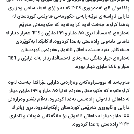
ڕێککەوتی ٤ی تەممووزی ٢٠٢٤ کە بە واژۆی تەیف سامی وەزیری
دارایی ئاڕاستەی نوێنەرایەتی حکوومەتی هەرێمی کوردستان لە
بەغدا کراوە، جەخت لەوە کراوەتەوە کە حکوومەتی هەرێم
لەماوەی ئەمساڵدا بڕی ٨٥ ملیار و ١٩٩ ملیۆن و ٦٣٤ هەزار دینار لە
داهاتی نانەوتی ڕادەستی بەغدا کردووە، لەکاتێکدا بەگوێرەی
خشتەکانی بەردەست، داهاتی نانەوتی هەرێمی کوردستان
لەماوەی چوار مانگی سەرەتای ئەمساڵدا، زیاتر یەک ترلیۆن و ٦٤٦
ملیار و ٤٤٤ ملیۆن دینار بووە.
هەرچەند لە نووسراوەکەی وەزارەتی دارایی عێراقدا جەخت لەوە
کراوەتەوە کە حکوومەتی هەرێم تەنیا ٨٥ ملیار و ١٩٩ ملیۆن دینار
لە داهاتی نانەوتی ڕادەستی بەغدا کردووە، بەڵام پێشتر وەزارەتی
دارایی و ئابووری هەرێمی کوردستان ڕایگەیاندووە، بڕی زیاتر لە
١٥٥ ملیار دینار لە داهاتی نانەوتی بۆ مانگەکانی شوبات و ئاداری
٢٠٢٣ ڕادەستی بەغدا کردووە.