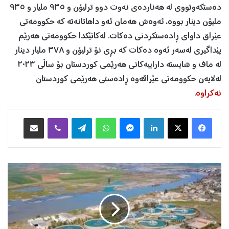
دەستکەوتووی لە هەناردەی نەوت دوو ترلیۆن و ٩٣٥ ملیار و ٩٣٥
ملیۆن دینار بووە، ئەوەش هەمان ئەو داهاتانەتە کە حکوومەتی
عێراق داوای ڕادەستکردنی دەکات. لەکاتێکدا حکوومەتی هەرێم
پێداگیری لەسەر ئەوە دەکات کە بڕی نۆ ترلیۆن و ٣٧٨ ملیار دینار
لە ماف و شایستە داراییەكانی هەرێمی كوردستان بۆ ساڵی ٢٠٢٣
لەلایەن حکوومەتی عێراقەوە ڕادەستی هەرێمی کوردستان
نەکراوە
.
Facebook
X
LinkedIn
Messenger
WhatsApp
Telegram
Viber
هاوبه‌شكردن به‌ ئیمه‌یڵ
ب
ۆ
ڕ
ی
ئ
ی