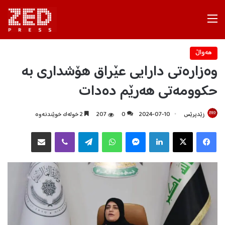
Menu
هه‌واڵ
وەزارەتی دارایی عێراق هۆشداری بە
حکوومەتی هەرێم دەدات
زێدپرێس
2024-07-10
0
207
2 خولەک خوێندنەوە
Facebook
X
LinkedIn
Messenger
WhatsApp
Telegram
Viber
هاوبه‌شكردن به‌ ئیمه‌یڵ