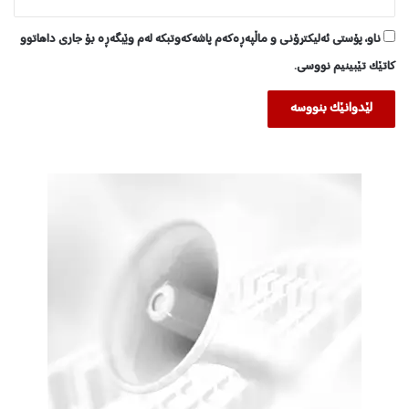
ناو، پۆستی ئەلیکترۆنی و ماڵپەڕەکەم پاشەکەوتبکە لەم وێبگەڕە بۆ جاری داهاتوو
کاتێک تێبینیم نووسی.