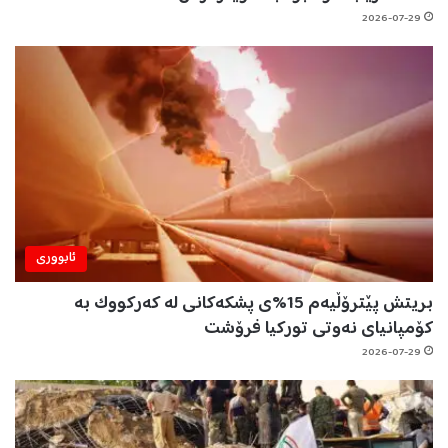
2026-07-29
ئابووری
بریتش پێترۆڵیەم 15%ی پشکەکانی لە کەرکووک بە
کۆمپانیای نەوتی تورکیا فرۆشت
2026-07-29