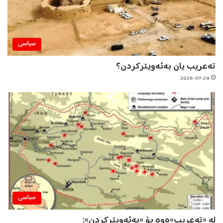
سیاسی
تەعریب یان بەئەویترکردن؟
2026-07-29
سیاسی
لە «تەعریب»ەوە بۆ «بەئەویترکردن»: