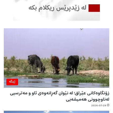
ژینگه‌
زۆنگاوەکانی عێراق؛ لە نێوان گەڕانەوەی ئاو و مەترسیی
لەناوچوونی هەمیشەیی
2026-07-29