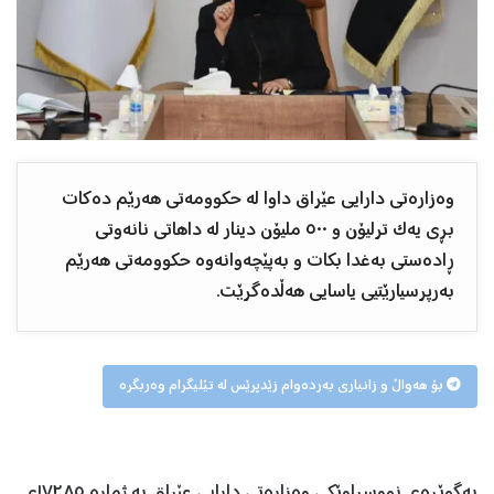
وەزارەتی دارایی عێراق داوا لە حکوومەتی هەرێم دەکات
بڕی یەک ترلیۆن و ٥٠٠ ملیۆن دینار لە داهاتی نانەوتی
ڕادەستی بەغدا بکات و بەپێچەوانەوە حکوومەتی هەرێم
بەرپرسیارێتیی یاسایی هەڵدەگرێت.
بۆ هەواڵ و زانیاری بەردەوام زێدپرێس لە تێلیگرام وەربگرە
بەگوێرەی نووسراوێکی وەزارەتی دارایی عێراق بە ژمارە ١٧٢٨٥ی