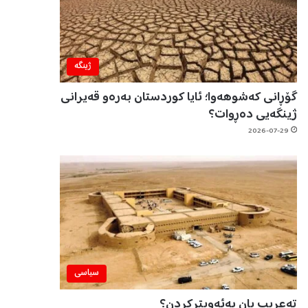
ژینگه‌
گۆڕانی کەشوهەوا؛ ئایا کوردستان بەرەو قەیرانی
ژینگەیی دەڕوات؟
2026-07-29
سیاسی
تەعریب یان بەئەویترکردن؟