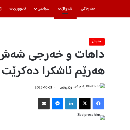
سه‌ره‌كی
هه‌واڵ
سیاسی
ئابووری
ژ
هه‌واڵ
داهات و خەرجی شەش 
هەرێم ئاشکرا دەکرێت
زێدپرێس
2023-10-21
Facebook
X
LinkedIn
Messenger
هاوبه‌شكردن به‌ ئیمه‌یڵ