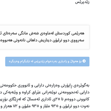
زێدپرێس
سەرووی دوو ترلیۆن دیناریش داهاتی نانەوتی هەبووە.
بۆ هەواڵ و زانیاری بەردەوام زێدپرێس لە تێلیگرام وەربگرە
بەگوێرەی ڕاپۆرتی وەزارەتی دارایی و ئابووری حکوومەتی 
کانوونی دووەم تا ٢٥ی ئاداری ئەمساڵ کە 