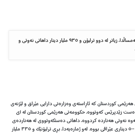
هەرێمی کوردستان لەماوەی شەش مانگی سەرەتای ئەمساڵدا، زیاتر لە دوو ترلیۆن و ٩٣٥ ملیار دینار داهاتی نەوتی و
هەرێمی کوردستان کە ئاڕاستەی وەزارەتی دارایی عێراق و لێژنەی
دارایی ئەنجوومەنی نوێنەرانی عێراق کراوە و وێنەیەکی دەست زێدپرێس کەوتووە، حکوومەتی هەرێمی کوردستان لە ١ی
لەڕێگای بۆڕییەوە نەوتی هەناردە کردووە، داهاتی دەستکەوتووی لە هەناردەی
نەوت دوو ترلیۆن و ٩٣٥ ملیار و ٩٣٥ ملیۆن و ٧٢ هەزار و ٥٠٠ دیناری عێراقی بووە. لەو ژمارەیەدا، بڕی ترلیۆنێک و ٣٣٥ ملیار