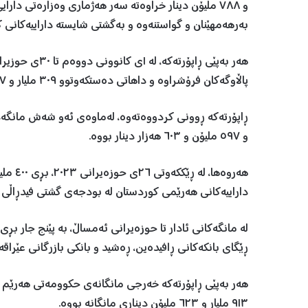
بەرهەمهێنان و گواستنەوە و بەگشتی شایستە داراییەکانی ک
پاڵاوگەکان فرۆشراوە و داهاتی دەستکەوتوو ٣٠٩ ملیار و ٩٦٧ ملیۆن و ٣٤٨ هەزار و ٢٣٨ دینار بووە.
و ٥٩٧ ملیۆن و ٦٠٣ هەزار دینار بووە.
داراییەکانی هەرێمی کوردستان لە بودجەی گشتی فیدڕاڵی ع
ڕێگای بانکەکانی ڕافیدەین، ڕەشید و بانکی بازرگانی عێراقە
هەر بەپێی ڕاپۆرتەکە خەرجی مانگانەی حکوومەتی هەرێم
٩١٣ ملیار و ٦٢٣ ملیۆن دیناری مانگانە بووە.