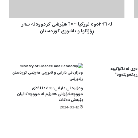
ە
و
ە
لە ٢٠١٦ەوە تورکیا ٦٥٠٠ هێرشی کردووەتە سەر
ت
و
ڕۆژئاوا و باشوری کوردستان
ر
ک
ی
ا
٦
ری لە ناکۆکییە
٥
 بکەوێتەوە”
٠
٠
وەزارەتی دارایی: بەغدا ٤١٪ی
ه
مووچەخۆرانی هەرێم لە مووچەکانیان
ێ
بێبەش دەکات
ر
2024-03-12
ش
ی
ک
ر
د