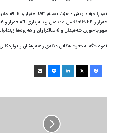
مووچەخۆری شەهیدان و ئەنفالکراوان و هەروەها زیندانیا
ئەوە جگە لە خەرجییەکانی دیکەی وەبەرهێنان و بوارەکانی
Facebook
X
LinkedIn
Messenger
هاوبه‌شكردن به‌ ئیمه‌یڵ
م
ە
س
ر
و
ر