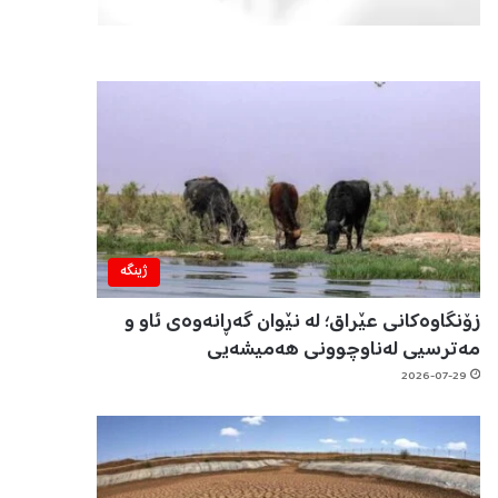
ژینگه‌
زۆنگاوەکانی عێراق؛ لە نێوان گەڕانەوەی ئاو و
مەترسیی لەناوچوونی هەمیشەیی
2026-07-29