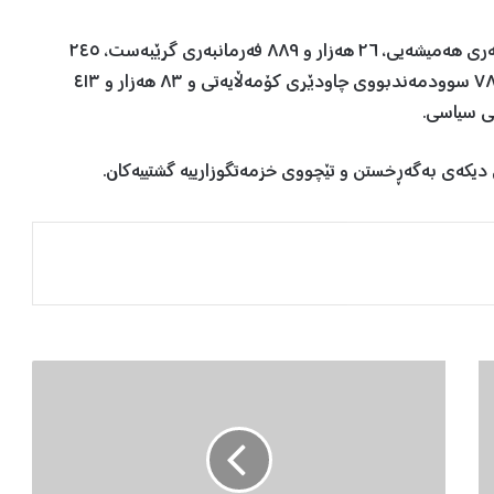
ئەو پارەیە دابەش دەبێت بەسەر ٦٨٢ هەزار و ١٤١ فەرمانبەری هەمیشەیی، ٢٦ هەزار و ٨٨٩ فەرمانبەری گرێبەست، ٢٤٥
هەزار و ١٠٤ خانەنشینی مەدەنی و سەربازی، ٧٦ هەزار و ٧٨٨ سوودمەندبووی چاودێری کۆمەڵایەتی و ٨٣ هەزار و ٤١٣
نی سیاسی.
 دیکەی بەگەڕخستن و تێچووی خزمەتگوزارییە گشتییەکان.
ل
ە
٢
٠
١
٦