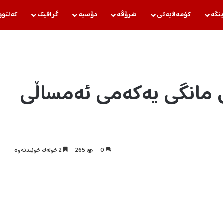
ینگه‌
كۆمه‌ڵایه‌تی
شرۆڤه‌
دۆسیه‌
گرافیك
كه‌لتوو
مانگی یەکەمی ئەمساڵی
0
265
2 خولەک خوێندنەوە