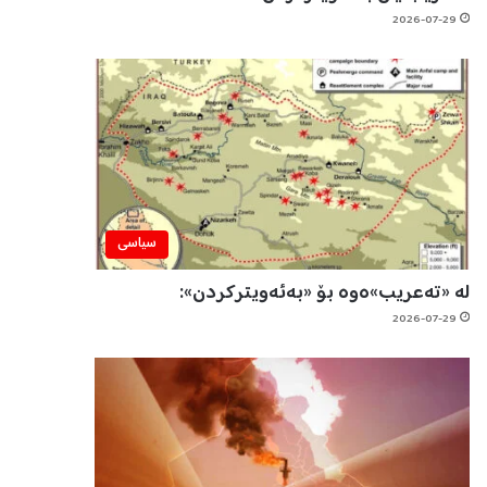
2026-07-29
سیاسی
لە «تەعریب»ەوە بۆ «بەئەویترکردن»:
2026-07-29