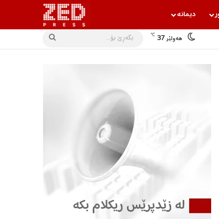
ر
دیمانه‌
℃
37
بگه‌ڕێ
هه‌ولێر
بۆ...