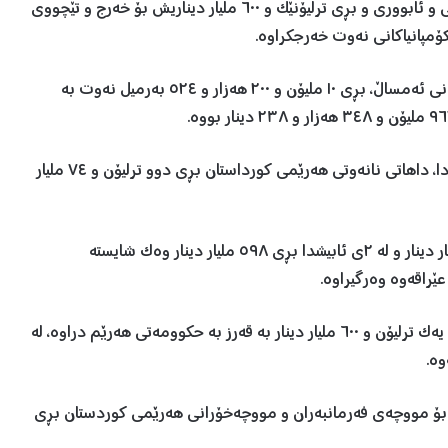
و ٧٨٨ ملیۆن دینار خراوەتە سەر هەژماری وەزارەتی دارایی و ئابووری و بڕی ترلیۆنێک و ٦٠٠ ملیار دیناریش بۆ خەرج و تێچووی
ۆمپانیاکانی نەوت خەرجکراوە.
هەر بەپێی ڕاپۆرتەکە، لە ١ی کانوونی دووەم تا ٣٠ی حوزیرانی ئەمساڵ، بڕی ١٠ ملیۆن و ٢٠٠ هەزار و ٥٢٤ بەرمیل نەوت بە
ڕاپۆرتەکە ڕوونی کردووەتەوە، لەماوەی ئەو شەش مانگەدا، داهاتی نانەوتی هەرێمی کورداستان بڕی دوو ترلیۆن و ٧٤ ملیار
هەروەها، لە ڕێککەوتی ٢٦ی حوزەیرانی ٢٠٢٣، بڕی ٤٠٠ ملیار دینار و لە ٢ی ئابیشدا بڕی ٥٩٨ ملیار دینار وەک شایستە
ێراقەوە وەرگیراوە.
لە مانگەکانی ئادار تا حوزەیرانی ئەمساڵ، بە پێنج جار بڕی یەک ترلیۆن و ٦٠٠ ملیار دینار بە قەرز بە حکوومەتی هەرێم دراوە، لە
وە.
 بۆ مووچەی فەرمانبەران و مووچەخۆرانی هەرێمی کوردستان بڕی