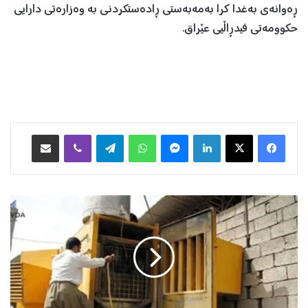
ڕەوانەی بەغدا کرا بەمەبەستی ڕادەستکردنی بە وەزارەتی دارایی
حکوومەتی فیدڕاڵیی عێراق.
Facebook
X
LinkedIn
Messenger
WhatsApp
Telegram
Viber
هاوبه‌شكردن به‌ ئیمه‌یڵ
پ
ڕ
ۆ
ژ
ە
ی
ڕ
و