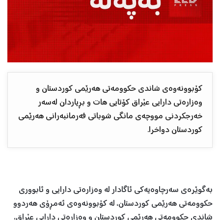
کۆبوونەوەی شاندی حکوومەتی هەرێمی کوردستان و
وەزارەتی دارایی عێراق کۆتایی هات و بڕیاردان لەسەر
خەرجکردنی مووچەی مانگی شوباتی فەرمانبەرانی هەرێمی
کوردستان دواخرا.
بەگوێرەی سەرچاوەیەکی ئاگادار لە وەزارەتی دارایی و ئابووری
حکوومەتی هەرێمی کوردستان، لە کۆبوونەوەی ئەمڕۆی هەردوو
شاندی حکوومەتی هەرێمی کوردستان و وەزارەتی دارایی عێراق،