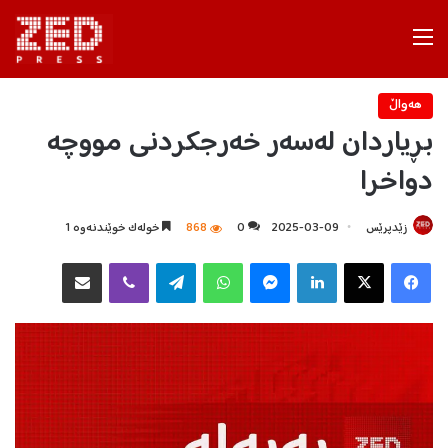
Menu
هه‌واڵ
بڕیاردان لەسەر خەرجکردنی مووچە
دواخرا
زێدپرێس
2025-03-09
0
868
خولەک خوێندنەوە 1
Facebook
X
LinkedIn
Messenger
WhatsApp
Telegram
Viber
هاوبه‌شكردن به‌ ئیمه‌یڵ