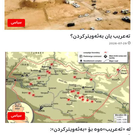
سیاسی
تەعریب یان بەئەویترکردن؟
2026-07-29
سیاسی
لە «تەعریب»ەوە بۆ «بەئەویترکردن»: