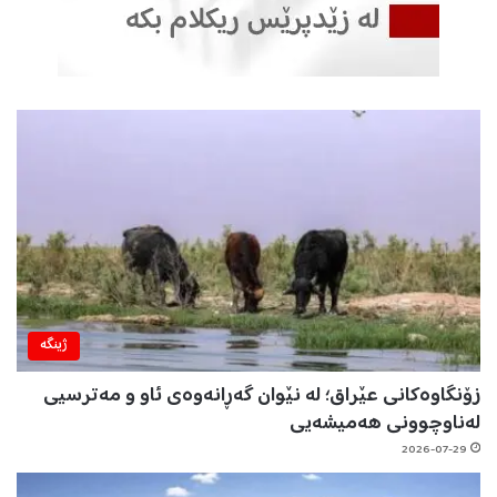
ژینگه‌
زۆنگاوەکانی عێراق؛ لە نێوان گەڕانەوەی ئاو و مەترسیی
لەناوچوونی هەمیشەیی
2026-07-29