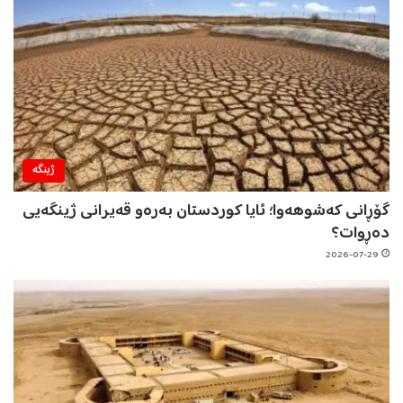
ژینگه‌
گۆڕانی کەشوهەوا؛ ئایا کوردستان بەرەو قەیرانی ژینگەیی
دەڕوات؟
2026-07-29