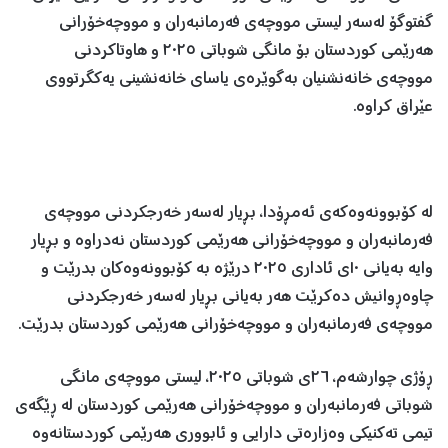
گفتوگۆ لەسەر لیستی مووچەی فەرمانبەران و مووچەخۆرانی
هەرێمی کوردستان بۆ مانگی شوباتی ٢٠٢٥ و هاوتاکردنی
مووچەی خانەنشنیان بەگوێرەی یاسای خانەنشینی یەکگرتووی
عێراق کراوە.
لە کۆبوونەوەکەی ئەمڕۆدا، بڕیار لەسەر خەرجکردنی مووچەی
فەرمانبەران و مووچەخۆرانی هەرێمی کوردستان نەدراوە و بڕیار
وایە بەیانی ١٠ی ئاداری ٢٠٢٥ درێژە بە کۆبوونەوەکان بدرێت و
چاوەڕوانیش دەکرێت هەر بەیانی بڕیار لەسەر خەرجکردنی
مووچەی فەرمانبەران و مووچەخۆرانی هەرێمی کوردستان بدرێت.
ڕۆژی چوارشەم، ٢٦ی شوباتی ٢٠٢٥، لیستی مووچەی مانگی
شوباتی فەرمانبەران و مووچەخۆرانی هەرێمی کوردستان لە ڕێگەی
تیمی تەکنیکی وەزارەتی دارایی و ئابووری هەرێمی کوردستانەوە