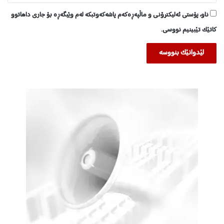
ی
ناو، پۆستی ئەلیکترۆنی و ماڵپەڕەکەم پاشەکەوتبکە لەم وێبگەڕە بۆ جاری داهاتوو
"
ب
کاتێک تێبینیم نووسی.
ە
س
ە
ر
خ
ە
ڵ
ک
ب
س
ە
پ
ێ
ن
ێ
ت