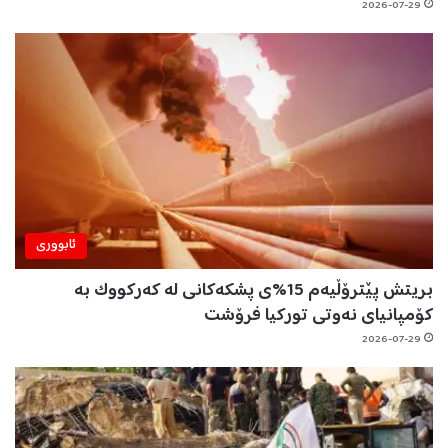
2026-07-29
ئابووری
بریتش پێترۆڵیەم 15%ی پشکەکانی لە کەرکووک بە
کۆمپانیای نەوتی تورکیا فرۆشت
2026-07-29