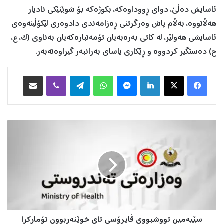
ئاسایش دەڵێ، دوای ڕووداوەکە، بکوژەکە بۆ شوێنێکی نادیار
هەڵاتووە، بەڵام پاش وەرگرتنی ڕەزامەندی دادوەری لێکۆڵینەوەی
ئاسایشی هەولێر، لە کاتی بەرەبەیان تۆمەتبارەکەیان بەناوی (ک، ع،
ح) دەستگیر کردووە و ڕێکاری یاسای بەرانبەر گیراوەتەبەر.
Facebook
X
LinkedIn
Messenger
WhatsApp
Telegram
Viber
هاوبه‌شكردن به‌ ئیمه‌یڵ
س
ێ
ی
ە
م
ی
ن
ت
و
سێیەمین تووشبووی ڤایرۆسی تای خوێنەربوون تۆمارکرا
و