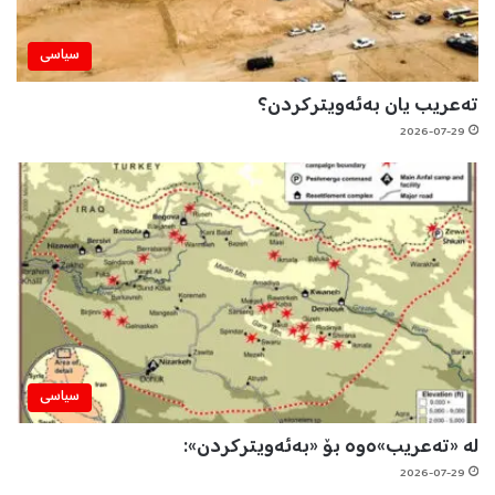
سیاسی
تەعریب یان بەئەویترکردن؟
2026-07-29
سیاسی
لە «تەعریب»ەوە بۆ «بەئەویترکردن»:
2026-07-29