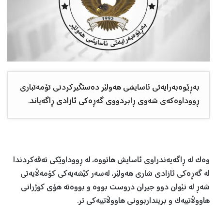
بەڕێوەبەرایەتی ئاسایشی هەولێر دەستگیرکردنی تۆمەتباری
ڕووداوەکەی شەوی ڕابردووی گەڕەکی ئازادی ڕاگەیاند.
وەک لە ڕاگەیەندراوی ئاسایش هاتووە، لە ڕووداوێکی تەقەکردندا
لە گەڕەکی ئازادی شاری هەولێر، لەسەر کێشەیەکی کۆمەڵایەتی
شەڕ لە نێوان دوو جیران دروست بووە و بووەتە هۆی کوژرانی
هاووڵاتییەک و برینداربوونی هاووڵاتییەکی تر.