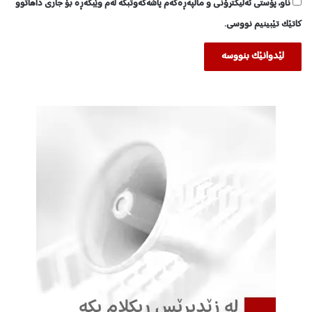
ناو، پۆستی ئەلیکترۆنی و ماڵپەڕەکەم پاشەکەوتبکە لەم وێبگەڕە بۆ جاری داهاتوو
ت
کاتێک تێبینیم نووسی.