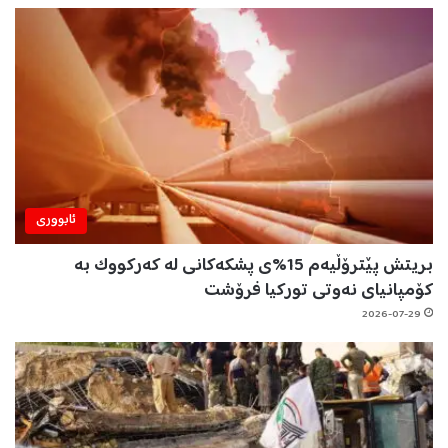
ئابووری
بریتش پێترۆڵیەم 15%ی پشکەکانی لە کەرکووک بە
کۆمپانیای نەوتی تورکیا فرۆشت
2026-07-29