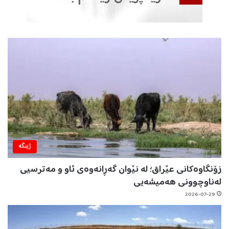
ژینگه‌
زۆنگاوەکانی عێراق؛ لە نێوان گەڕانەوەی ئاو و مەترسیی
لەناوچوونی هەمیشەیی
2026-07-29