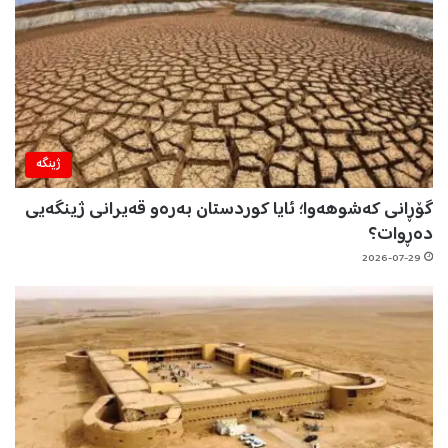
ژینگه‌
گۆڕانی کەشوهەوا؛ ئایا کوردستان بەرەو قەیرانی ژینگەیی
دەڕوات؟
2026-07-29