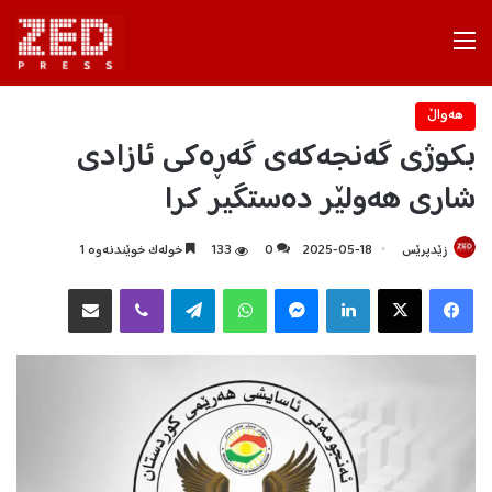
Menu
هه‌واڵ
بکوژی گەنجەکەی گەڕەکی ئازادی
شاری هەولێر دەستگیر کرا
زێدپرێس
2025-05-18
0
133
خولەک خوێندنەوە 1
Facebook
X
LinkedIn
Messenger
WhatsApp
Telegram
Viber
هاوبه‌شكردن به‌ ئیمه‌یڵ