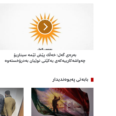
ب
ە
ر
ە
ی
گ
ە
ل
:
بەرەی گەل: خەڵک پێش ئێمە سیناریۆ
خ
ە
چەواشەکارییەکەی یەکێتی نوێیان بەدرۆخستەوە
ڵ
ک
پ
بابه‌تی په‌یوه‌ندیدار
ێ
ش
ئ
ێ
م
ە
س