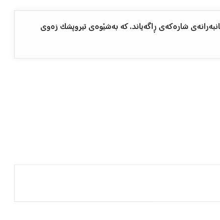
انبەرانەی شارەکەی ڕاگەیاند، کە بەشێوەی تیروپشک زەوی