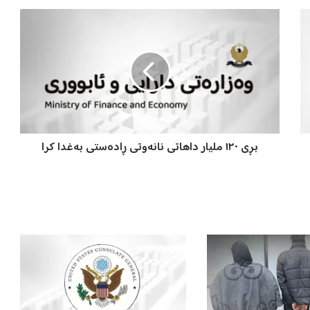
ب
ڕ
ی
١
٢
٠
م
ل
ی
بڕی ١٢٠ ملیار داهاتی نانەوتی ڕادەستی بەغدا کرا
ا
ر
د
ا
ه
ا
ت
ی
ن
ا
ن
ە