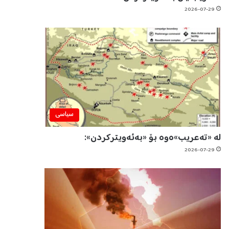
2026-07-29
سیاسی
لە «تەعریب»ەوە بۆ «بەئەویترکردن»:
2026-07-29