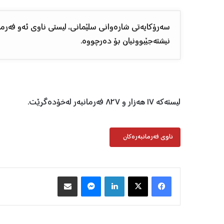
سەرۆکایەتی شارەوانی سلێمانی، لیستی ناوی ئەو فەرم
نیشتەجێبوونیان بۆ دەرچووە.
لیستەکە ١٧ هەزار و ٨٢٧ فەرمانبەر لەخۆدەگرێت.
ناوی فەرمانبەرەکان
Facebook
X
LinkedIn
Messenger
هاوبه‌شكردن به‌ ئیمه‌یڵ