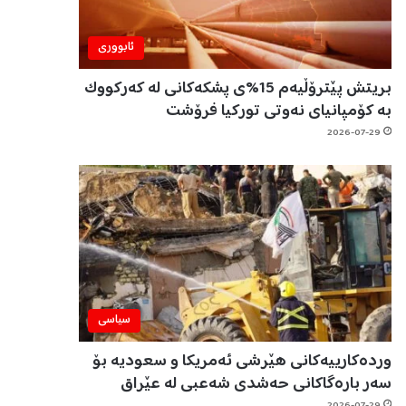
ئابووری
بریتش پێترۆڵیەم 15%ی پشکەکانی لە کەرکووک
بە کۆمپانیای نەوتی تورکیا فرۆشت
2026-07-29
سیاسی
وردەکارییەکانی هێرشی ئەمریکا و سعودیە بۆ
سەر بارەگاکانی حەشدی شەعبی لە عێراق
2026-07-29