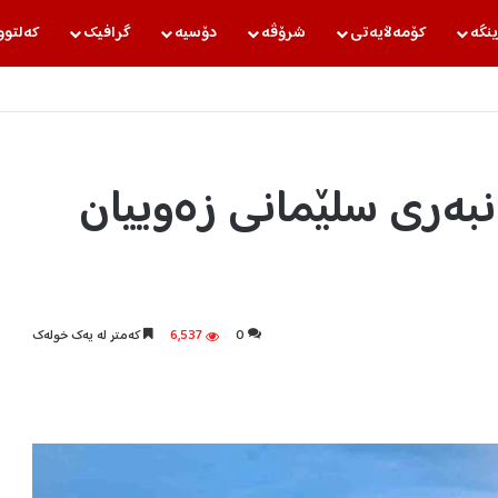
ینگه‌
كۆمه‌ڵایه‌تی
شرۆڤه‌
دۆسیه‌
گرافیك
كه‌لتوو
 فەرمانبەری سلێمانی زەوییان
0
6,537
كه‌متر له‌ یه‌ك خوله‌ك