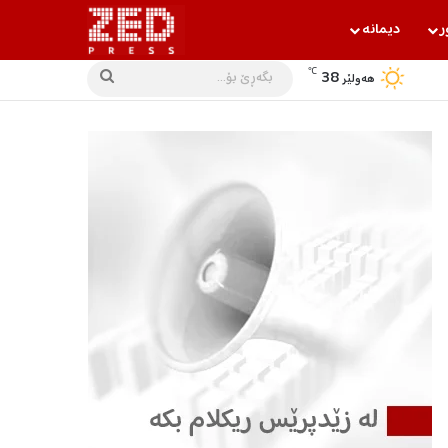
ر
دیمانه‌
℃
38
بگه‌ڕێ
هه‌ولێر
بۆ...