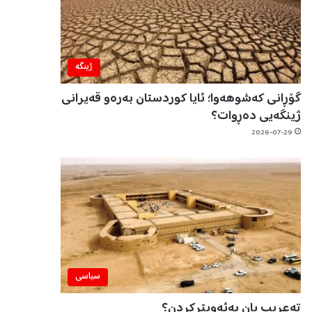
ژینگه‌
گۆڕانی کەشوهەوا؛ ئایا کوردستان بەرەو قەیرانی
ژینگەیی دەڕوات؟
2026-07-29
سیاسی
تەعریب یان بەئەویترکردن؟