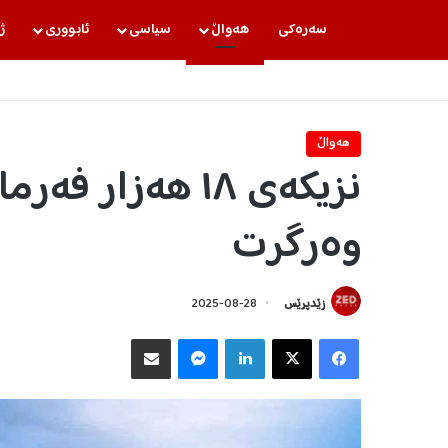
سه‌ره‌كی
هه‌واڵ
سیاسی
ئابووری
ژ
هه‌واڵ
نزیکەی ١٨ هەزار
وەرگرت
زێدپرێس
2025-08-28
Facebook
X
LinkedIn
Messenger
هاوبه‌شكردن به‌ ئیمه‌یڵ