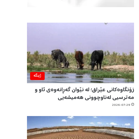
ژینگه‌
زۆنگاوەکانی عێراق؛ لە نێوان گەڕانەوەی ئاو و
مەترسیی لەناوچوونی هەمیشەیی
2026-07-29