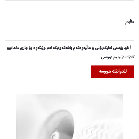
ماڵپه‌ڕ
ناو، پۆستی ئەلیکترۆنی و ماڵپەڕەکەم پاشەکەوتبکە لەم وێبگەڕە بۆ جاری داهاتوو
کاتێک تێبینیم نووسی.