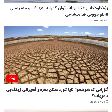
زۆنگاوەکانی عێراق؛ لە نێوان گەڕانەوەی ئاو و مەترسیی
لەناوچوونی هەمیشەیی
2026-07-29
ژینگه‌
گۆڕانی کەشوهەوا؛ ئایا کوردستان بەرەو قەیرانی ژینگەیی
دەڕوات؟
2026-07-29