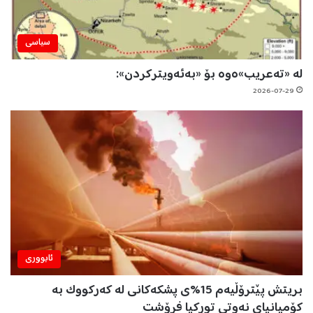
سیاسی
لە «تەعریب»ەوە بۆ «بەئەویترکردن»:
2026-07-29
ئابووری
بریتش پێترۆڵیەم 15%ی پشکەکانی لە کەرکووک بە
کۆمپانیای نەوتی تورکیا فرۆشت