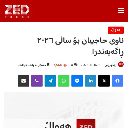
Menu
هه‌واڵ
ناوی حاجییان بۆ ساڵی ٢٠٢٦
ڕاگەیەندرا
زێدپرێس
2025-11-16
0
4,560
كه‌متر له‌ یه‌ك خوله‌ك
Facebook
X
LinkedIn
Messenger
WhatsApp
Telegram
Viber
هاوبه‌شكردن به‌ ئیمه‌یڵ