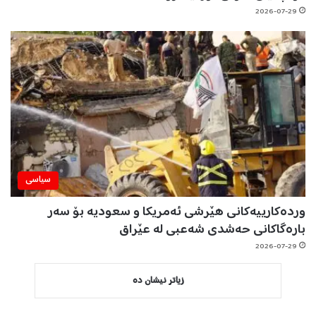
2026-07-29
سیاسی
وردەکارییەکانی هێرشی ئەمریکا و سعودیە بۆ سەر
بارەگاکانی حەشدی شەعبی لە عێراق
2026-07-29
زیاتر نیشان دە