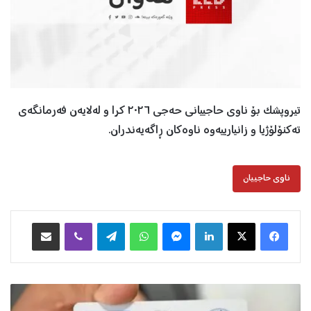
تیروپشک بۆ ناوی حاجییانی حەجی ٢٠٢٦ کرا و لەلایەن فەرمانگەی
تەکنۆلۆژیا و زانیارییەوە ناوەکان ڕاگەیەندران.
ناوی حاجییان
Facebook
X
LinkedIn
Messenger
WhatsApp
Telegram
Viber
هاوبه‌شكردن به‌ ئیمه‌یڵ
چ
ی