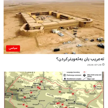
سیاسی
تەعریب یان بەئەویترکردن؟
2026-07-29