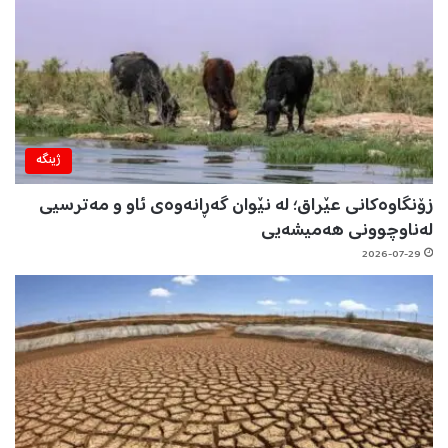
ژینگه‌
زۆنگاوەکانی عێراق؛ لە نێوان گەڕانەوەی ئاو و مەترسیی
لەناوچوونی هەمیشەیی
2026-07-29