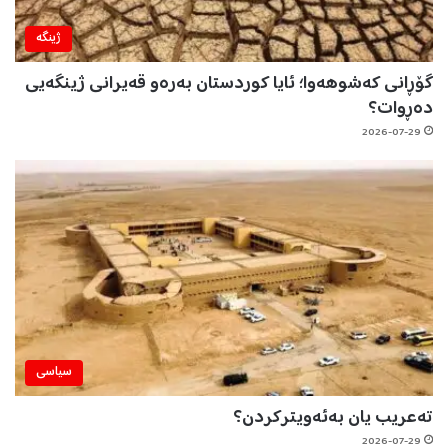
ژینگه‌
گۆڕانی کەشوهەوا؛ ئایا کوردستان بەرەو قەیرانی ژینگەیی
دەڕوات؟
2026-07-29
سیاسی
تەعریب یان بەئەویترکردن؟
2026-07-29