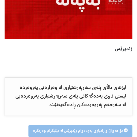
زێدپرێس
لیژنەی باڵای پلەی سەرپەرشتیاری لە وەزارەتی پەروەردە
لیستی ناوی یەدەگەکانی پلەی سەرپەرشتیاری پەروەردەیی
لە سەرجەم پەروەردەکان ڕادەگەیەنێت.
بۆ هەواڵ و زانیاری بەردەوام زێدپرێس لە تێلیگرام وەربگرە