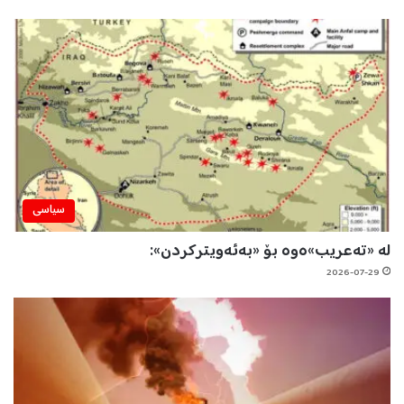
سیاسی
لە «تەعریب»ەوە بۆ «بەئەویترکردن»:
2026-07-29