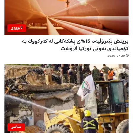
ئابووری
بریتش پێترۆڵیەم 15%ی پشکەکانی لە کەرکووک بە
کۆمپانیای نەوتی تورکیا فرۆشت
2026-07-29
سیاسی