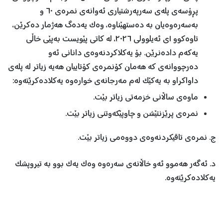
پڕۆسەی پلەی سەرپەرشتیاری ئەوانەی نمرەی ٦٠ و
بەسەرەوەیان بە دەستهێناوە، وەک یەدەگ هەژمار دەکرێن،
تاوەکوو ١ی ئەیلوولی ٢٠٢٦، لە کاتی پێویست بەپێی خاڵی
یەکەم دادەنرێن. بۆ یەکلاکردنەوەی دانانی ئەو
دەرچووانەی کە هەمان کۆنمرەی کۆتاییان هەیە زیاتر لە پلەی
داواکراو بە یەکێک لەم مەرجانەی خوارەوە یەکلادەکرێتەوە:
ماوەی ساڵانی خزمەتی زیاتر بێت.
نمرەی پرێزنتێشن و چاوپێکەوتنی زیاتر بێت.
ج. نمرەی تاقیکردنەوەی دووەمی زیاتر بێت.
د. ئەگەر هەموو ئەو خاڵانەی سەرەوە وەک یەک بوو بە تیروپشک
یەکلادەکرێتەوە.