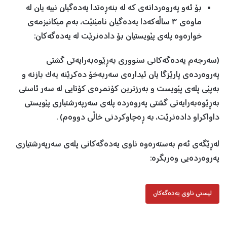
بۆ ئەو پەروەردانەی کە لە بنەڕەتدا یەدەگیان نییە یان لە
ماوەی ٣ ساڵەکەدا یەدەگیان نامێنێت، بەم میکانیزمەی
خوارەوە پلەی پێویستیان بۆ دادەنرێت لە یەدەگەکان:
(سەرجەم یەدەگەکانی سنووری بەڕێوەبەرایەتی گشتی
پەروەردەی پارێزگا یان ئیدارەی سەربەخۆ دەکرێنە یەک بازنە و
بەپێی پلەی پێویست و بەرزترین کۆنمرەی کۆتایی لە سەر ئاستی
بەڕێوەبەرایەتی گشتی پەروەردە پلەی سەرپەرشتیاری پێویستی
داواکراو دادەنرێت، بە ڕەچاوکردنی خاڵی دووەم) .
لەڕێگەی ئەم بەستەرەوە ناوی یەدەگەکانی پلەی سەرپەرشتیاری
پەروەردەیی وەربگرە:
لیستی ناوی یەدەگەکان