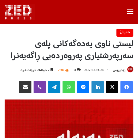
Menu
هه‌واڵ
لیستی ناوی یەدەگەکانی پلەی
سەرپەرشتیاری پەروەردەیی ڕاگەیەنرا
زێدپرێس
2023-09-26
0
790
2 خولەک خوێندنەوە
Facebook
X
LinkedIn
Messenger
WhatsApp
Telegram
Viber
هاوبه‌شكردن به‌ ئیمه‌یڵ