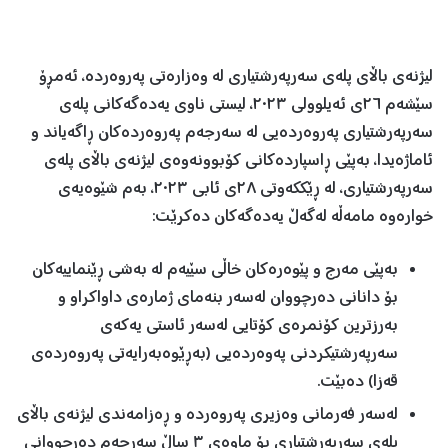
لیژنەی باڵای پلەی سەرپەرشتیاری لە وەزارەتی پەروەردە، ئەمڕۆ
سێشەم ٢٦ی ئەیلوولی ٢٠٢٣، لیستی ناوی یەدەگەکانی پلەی
سەرپەرشتیاری پەروەردەیی لە سەرجەم پەروەردەکان ڕاگەیاند و
ئاماژەیدا، بەپێی ڕاسپاردەکانی کۆبوونەوەی لیژنەی باڵای پلەی
سەرپەرشتیاری، لە ڕێککەوتی ٢٨ی ئابی ٢٠٢٣، بەم شێوەیەی
خوارەوە مامەڵە لەگەڵ یەدەگەکان دەکرێت:
بەپێی مەرج و پێوەرەکان خاڵی سێیەم لە بەشی ڕێنماییەکان
بۆ دانانی دەرچووان لەسەر بنەمای ژمارەی داواکراو و
بەرزترین کۆنمرەی کۆتایی لەسەر ئاستی یەکەی
سەرپەرشتیکردنی پەوەردەیی (بەڕێوەبەرایەتی پەروەردەی
قەزا) دەبێت.
لەسەر فەرمانی وەزیری پەروەردە و ڕەزامەندی لیژنەی باڵای
پلەی سەرپەرشتیاری بۆ ماوەی ٣ ساڵ سەرجەم دەرچووانی