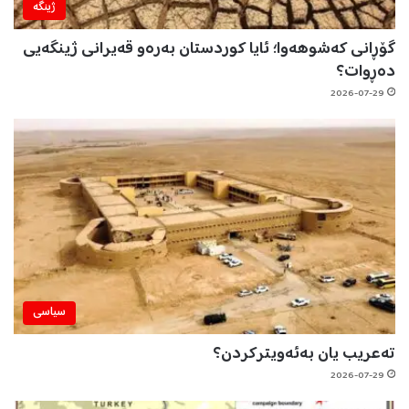
ژینگه‌
گۆڕانی کەشوهەوا؛ ئایا کوردستان بەرەو قەیرانی ژینگەیی
دەڕوات؟
2026-07-29
سیاسی
تەعریب یان بەئەویترکردن؟
2026-07-29