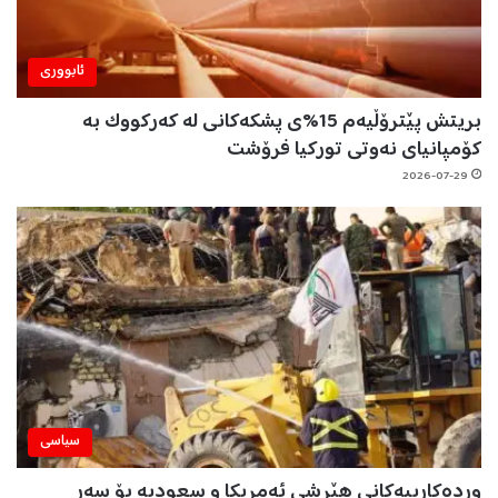
ئابووری
بریتش پێترۆڵیەم 15%ی پشکەکانی لە کەرکووک بە
کۆمپانیای نەوتی تورکیا فرۆشت
2026-07-29
سیاسی
وردەکارییەکانی هێرشی ئەمریکا و سعودیە بۆ سەر