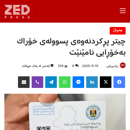
Menu
هه‌واڵ
چیتر پڕکردنەوەی پسوولەی خۆراک
بەخۆڕایی نامێنێت
زێدپرێس
2025-11-15
0
374
كه‌متر له‌ یه‌ك خوله‌ك
Facebook
X
LinkedIn
Messenger
WhatsApp
Telegram
Viber
هاوبه‌شكردن به‌ ئیمه‌یڵ