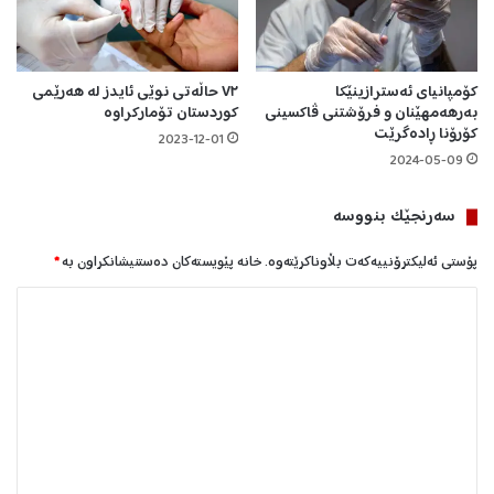
ن
د
ر
ا
کۆمپانیای ئەسترازینێکا
٧٢ حاڵەتی نوێی ئایدز لە هەرێمی
بەرهەمهێنان و فرۆشتنی ڤاکسینی
کوردستان تۆمارکراوە
کۆرۆنا ڕادەگرێت
2023-12-01
2024-05-09
سه‌رنجێک بنووسە
پۆستی ئەلیکترۆنییەکەت بڵاوناکرێتەوە.
خانە پێویستەکان دەستنیشانکراون بە
*
ل
ێ
د
و
ا
ن