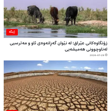
ژینگه‌
زۆنگاوەکانی عێراق؛ لە نێوان گەڕانەوەی ئاو و مەترسیی
لەناوچوونی هەمیشەیی
2026-07-29