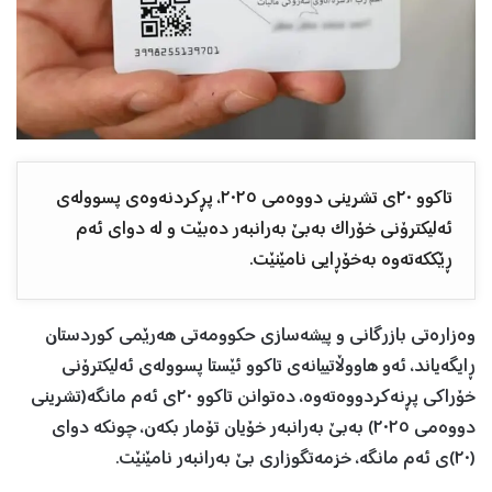
تاکوو ٢٠ی تشرینی دووەمی ٢٠٢٥، پڕکردنەوەی پسوولەی
ئەلیکترۆنی خۆراک بەبێ بەرانبەر دەبێت و لە دوای ئەم
ڕێککەتەوە بەخۆڕایی نامێنێت.
وەزارەتی بازرگانی و پیشەسازی حکوومەتی هەرێمی کوردستان
ڕایگەیاند، ئەو هاووڵاتییانەی تاکوو ئێستا پسوولەی ئەلیکترۆنی
خۆراکی پڕنەکردووەتەوە، دەتوانن تاکوو ٢٠ی ئەم مانگە(تشرینی
دووەمی ٢٠٢٥) بەبێ بەرانبەر خۆیان تۆمار بکەن، چونکە دوای
(٢٠)ی ئەم مانگە، خزمەتگوزاری بێ بەرانبەر نامێنێت.