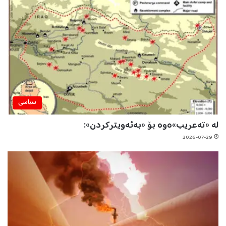
سیاسی
لە «تەعریب»ەوە بۆ «بەئەویترکردن»:
2026-07-29