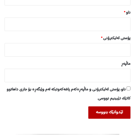
*
ناو
*
پۆستی ئەلیکترۆنی
*
ماڵپه‌ڕ
ناو، پۆستی ئەلیکترۆنی و ماڵپەڕەکەم پاشەکەوتبکە لەم وێبگەڕە بۆ جاری داهاتوو
کاتێک تێبینیم نووسی.