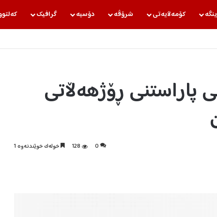
ینگه‌
كۆمه‌ڵایه‌تی
شرۆڤه‌
دۆسیه‌
گرافیك
كه‌لتوو
ی پاراستنی ڕۆژهەڵاتی
0
128
خولەک خوێندنەوە 1