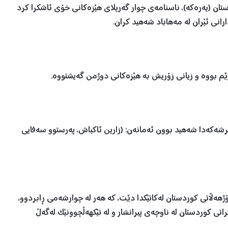
ستان (یەرەکە)، ناسنامەی چوار گەریلای هێزەکانی خۆی ئاشکرا کرد
ێم بووە و زیانی زۆریش بە هێزەکانی دوژمن گەیشتووە.
ێرشەکەدا شەهید بوون ئەمانەن: (زارین ئاکباش، پەرستوو سەفایی
ژهەڵاتی کوردستان لەکاتێکدا دێت، کە هەر لە چوارشەمی ڕابردوو،
ی کوردستان لە ناوچەی پیرانشار و لە تێکهەڵچوونێک لەگەڵ