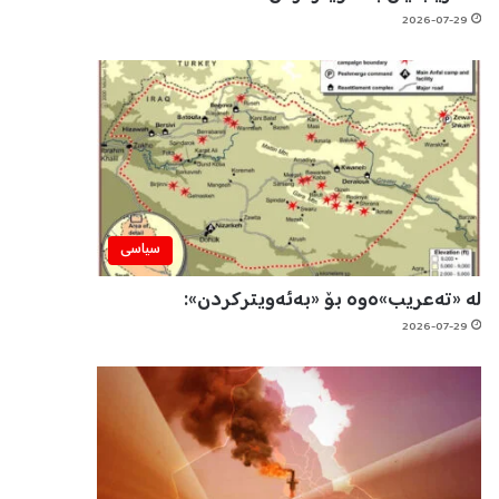
2026-07-29
سیاسی
لە «تەعریب»ەوە بۆ «بەئەویترکردن»:
2026-07-29