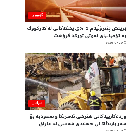
ئابووری
بریتش پێترۆڵیەم 15%ی پشکەکانی لە کەرکووک
بە کۆمپانیای نەوتی تورکیا فرۆشت
2026-07-29
سیاسی
وردەکارییەکانی هێرشی ئەمریکا و سعودیە بۆ
سەر بارەگاکانی حەشدی شەعبی لە عێراق
2026-07-29