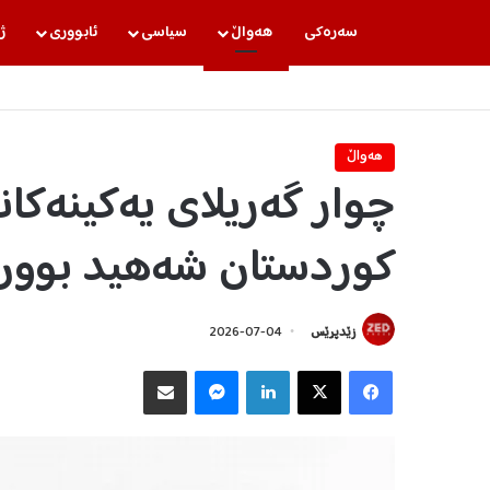
سه‌ره‌كی
هه‌واڵ
سیاسی
ئابووری
ژ
هه‌واڵ
چوار گەریلای یەکینەکان
کوردستان شەهید بوون
زێدپرێس
2026-07-04
Facebook
X
LinkedIn
Messenger
هاوبه‌شكردن به‌ ئیمه‌یڵ