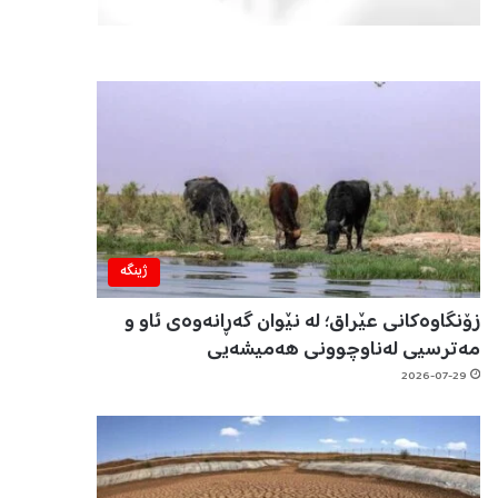
ژینگه‌
زۆنگاوەکانی عێراق؛ لە نێوان گەڕانەوەی ئاو و
مەترسیی لەناوچوونی هەمیشەیی
2026-07-29