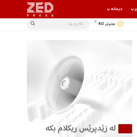
ر
دیمانه‌
℃
40
بگه‌ڕێ
هه‌ولێر
بۆ...