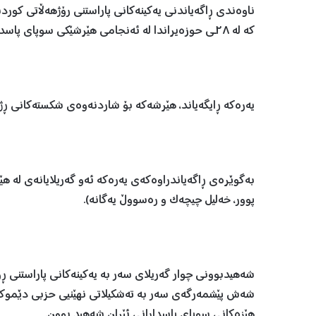
ناوەندی ڕاگەیاندنی یەکینەکانی پاراستنی رۆژهەڵاتی کورد
کە لە ٢٨ـی حوزەیراندا لە ئەنجامی هێرشێکی سوپای پاسدارانی ئێران لە مەهاباد شەهید کران.
یەرەکە ڕایگەیاند، هێرشەکە بۆ شاردنەوەی شکستەکانی ڕژ
بەگوێرەی ڕاگەیاندراوەکەی یەرەکە ئەو گەریلایانەی لە ه
پوور، خەلیل چیچەک و رەسووڵ یەگانە).
شەهیدبوونی چوار گەریلای سەر بە یەکینەکانی پاراستنی ڕۆ
شەش پێشمەرگەی سەر بە تەشکیلاتی نهێنیی حزبی دێموکرات
هێزەکانی سوپای پاسدارانی ئێران شەهید بوون.