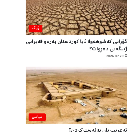
ژینگه‌
گۆڕانی کەشوهەوا؛ ئایا کوردستان بەرەو قەیرانی
ژینگەیی دەڕوات؟
2026-07-29
سیاسی
تەعریب یان بەئەویترکردن؟