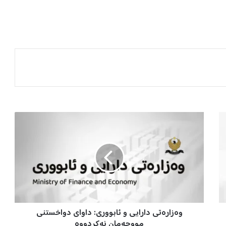
و
ە
ز
ا
ر
ە
ت
ی
د
وەزارەتی دارایی و ئابووری: داوای دواخستنی
ا
ر
مووچەمان نەکردووە