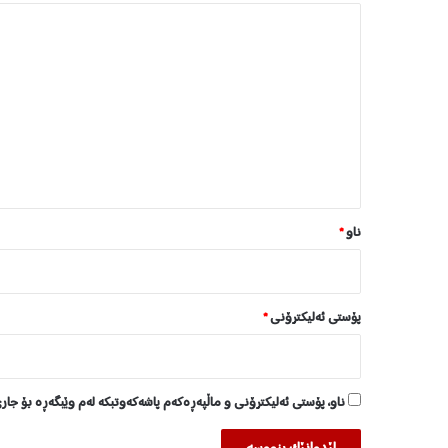
و
ل
ن
ێ
د
و
ا
ن
*
ناو
*
پۆستی ئەلیکترۆنی
*
ناو، پۆستی ئەلیکترۆنی و ماڵپەڕەکەم پاشەکەوتبکە لەم وێبگەڕە بۆ جار