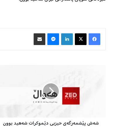
Facebook
X
LinkedIn
Messenger
هاوبه‌شكردن به‌ ئیمه‌یڵ
ش
ە
ش
پ
ێ
ش
م
ە
ر
شەش پێشمەرگەی حیزبی دێموکرات شەهید بوون
گ
ە