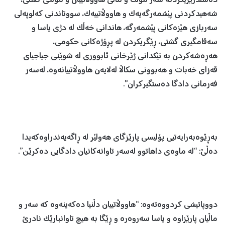
دەستدرێژیکردنە سەر موڵک و ماڵی هاووڵاتییان و موڵکی گشتی،
شەهیدکردنی پێشمەرگەیەک و هاووڵاتییەک، سووتاندنی کەلوپەلی
سەربازی هێزەکانی پێشمەرگە، هاندانی خەڵک لە دژی یاسا و
سەقامگیری گشتی، ڕێگریکردن لە پڕۆژەکانی حکومی،
هەڕەشەکردن بە تێکدانی ژێرخانی ئابووری لە شوێنی جیاجیای
قەزای خەبات و هەبوونی سکاڵا لەلایەن هاووڵاتییانەوە، لەسەر
فەرمانی دادگا دەستگیرکران”.
بەڕێوەبەرایەتیی پۆلیسی پارێزگای هەولێر لە ڕاگەیەندراوەکەیدا
دەڵێ: “لە ماوەی داهاتوو لەسەر تاوانەکانیان دادگایی دەکرێن”.
دووپاتیشی کردووەتەوە: “هاووڵاتییان دڵنیا دەکەینەوە کە سەر و
ماڵیان پارێزاوە و یاسا سەروەرە و ڕێگا بە هیچ تاوانبارێک نادرێ