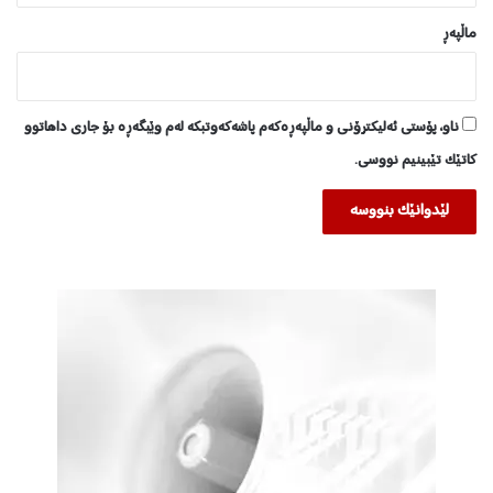
ماڵپه‌ڕ
ناو، پۆستی ئەلیکترۆنی و ماڵپەڕەکەم پاشەکەوتبکە لەم وێبگەڕە بۆ جاری داهاتوو
کاتێک تێبینیم نووسی.