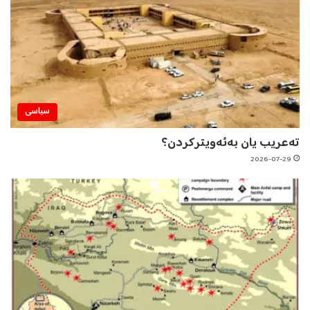
سیاسی
تەعریب یان بەئەویترکردن؟
2026-07-29