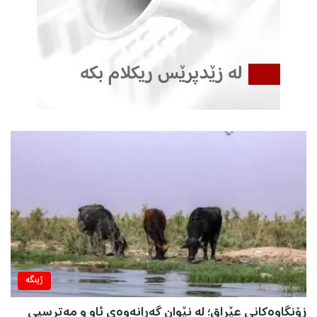
ژینگه‌
زۆنگاوەکانی عێراق؛ لە نێوان گەڕانەوەی ئاو و مەترسیی