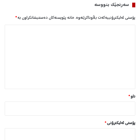
سه‌رنجێک بنووسە
پۆستی ئەلیکترۆنییەکەت بڵاوناکرێتەوە.
خانە پێویستەکان دەستنیشانکراون بە
*
ل
ێ
د
و
ا
ن
*
ناو
*
پۆستی ئەلیکترۆنی
*