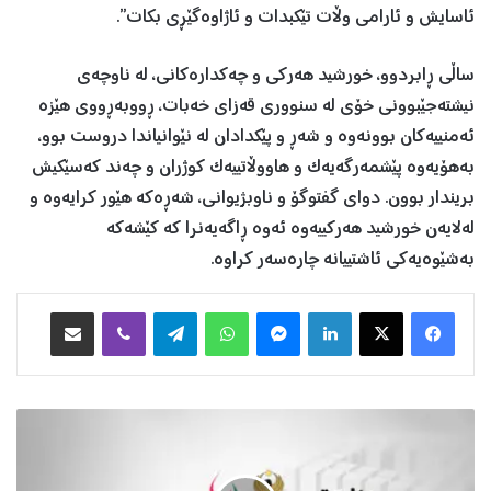
ئاسایش و ئارامی وڵات تێکبدات و ئاژاوەگێڕی بکات”.
ساڵی ڕابردوو، خورشید هەرکی و چەکدارەکانی، لە ناوچەی
نیشتەجێبوونی خۆی لە سنووری قەزای خەبات، ڕووبەڕووی هێزە
ئەمنییەکان بوونەوە و شەڕ و پێکدادان لە نێوانیاندا دروست بوو،
بەهۆیەوە پێشمەرگەیەک و هاووڵاتییەک کوژران و چەند کەسێکیش
بریندار بوون. دوای گفتوگۆ و ناوبژیوانی، شەڕەکە هێور کرایەوە و
لەلایەن خورشید هەرکییەوە ئەوە ڕاگەیەنرا کە کێشەکە
بەشێوەیەکی ئاشتییانە چارەسەر کراوە.
Facebook
X
LinkedIn
Messenger
WhatsApp
Telegram
Viber
هاوبه‌شكردن به‌ ئیمه‌یڵ
د
ە
ر
گ