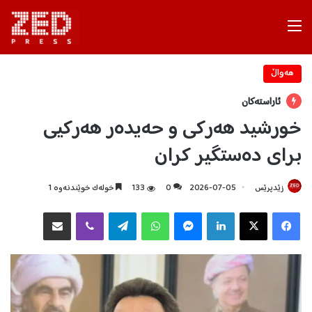
Menu
هه‌واڵ
ئاراستەکان
خورشید هەرکی و حەیدەر هەرکیی
برای دەستگیر کران
زێدپرێس
2026-07-05
0
133
خولەک خوێندنەوە 1
Facebook
X
LinkedIn
Messenger
WhatsApp
Telegram
Viber
هاوبه‌شكردن به‌ ئیمه‌یڵ