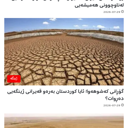
لەناوچوونی هەمیشەیی
2026-07-29
ژینگه‌
گۆڕانی کەشوهەوا؛ ئایا کوردستان بەرەو قەیرانی ژینگەیی
دەڕوات؟
2026-07-29