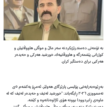
بە تۆمەتی دەستدرێژیکردنە سەر ماڵ و موڵکی هاووڵاتییان و
کوژرانی پێشمەرگە و هاووڵاتییەک، خورشید هەرکی و حەیدەر
هەرکیی برای دەستگیر کران.
بەڕێوەبەرایەتیی پۆلیسی پارێزگای هەولێر، ئەمڕۆ یەکشەم ٥ی
تەممووزی ٢٠٢٦ ڕایگەیاند: “خورشید لەتیف و حەیدەر لەتیف کە لە
ماوەی ڕابردوودا بوونە هۆی ئاژاوەنانەوە و کێشە،