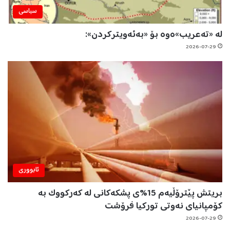
سیاسی
لە «تەعریب»ەوە بۆ «بەئەویترکردن»:
2026-07-29
ئابووری
بریتش پێترۆڵیەم 15%ی پشکەکانی لە کەرکووک بە
کۆمپانیای نەوتی تورکیا فرۆشت
2026-07-29