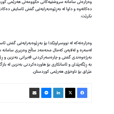
وەزارەتی سامانە سروشتییەکانی حکوومەتی هەرێمی کورد
دەکاتەوە و داوا لە بەڕێوەبەرایەتیی گشتی ئاسایش دەکات 
بکرێت.
لەسەرە و لەلایەن کەمال محەمەد ساڵح وەزیری سامانە سرو
بەرژەوەندی گشتی و چارەسەرکردنی قەیرانی بەنزین و ڕێ
بە ڕێگەپێدان و ئاسانکاری بۆ هاوردەکردنی بەنزین لە بازگ
عێراق بۆ ناوخۆی هەرێمی کوردستان.
Facebook
X
LinkedIn
Messenger
هاوبه‌شكردن به‌ ئیمه‌یڵ