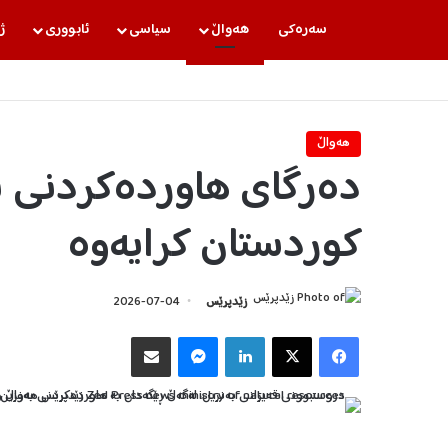
سه‌ره‌كی
هه‌واڵ
سیاسی
ئابووری
ژ
هه‌واڵ
دەرگای هاوردەکردنی ب
کوردستان کرایەوە
زێدپرێس
2026-07-04
Facebook
X
LinkedIn
Messenger
هاوبه‌شكردن به‌ ئیمه‌یڵ