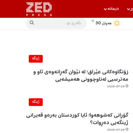
ر
دیمانه‌
℃
30
بگه‌ڕێ
هه‌ولێر
بۆ...
ژینگه‌
زۆنگاوەکانی عێراق؛ لە نێوان گەڕانەوەی ئاو و
مەترسیی لەناوچوونی هەمیشەیی
2026-07-29
ژینگه‌
گۆڕانی کەشوهەوا؛ ئایا کوردستان بەرەو قەیرانی
ژینگەیی دەڕوات؟
2026-07-29