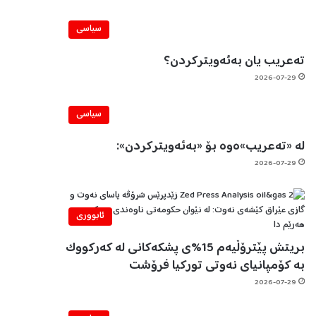
سیاسی
تەعریب یان بەئەویترکردن؟
2026-07-29
سیاسی
لە «تەعریب»ەوە بۆ «بەئەویترکردن»:
2026-07-29
ئابووری
بریتش پێترۆڵیەم 15%ی پشکەکانی لە کەرکووک
بە کۆمپانیای نەوتی تورکیا فرۆشت
2026-07-29