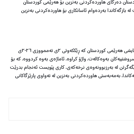
ستان دەرگای هاوردەکردنی بەنزین بۆ هەرێمی کوردستان
لە بازگەکاندا بەردەوام ئاسانکاری بۆ هاوردەکردنی بەنزین
وەزارەتەکە لە نووسراوێکدا بۆ بەڕێوەبەرایەتیی گشتی ئاسایشی هەرێمی کوردستان کە ڕێککەوتی ٢ی تەممووزی ٢٠٢٦ی
شتییەکان بەوەکالەت، واژۆ کراوە، ئاماژەی بەوە کردووە، کە بۆ
گەگرتن لە بەرزبوونەوەی نرخەکەی، کاری پێویست ئەنجام بدرێت
ەکاندا، بەمەبەستی هاوردەکردنی بەنزین لە تەواوی پارێزگاکانی