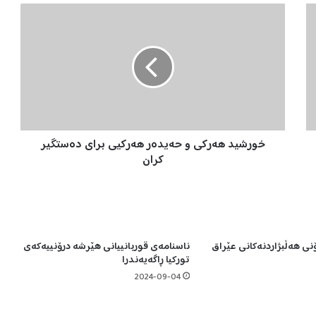
خ
و
ر
ش
ی
د
ه
ە
ر
خورشید هەرکی و حەیدەر هەرکیی برای دەستگیر
ک
ی
کران
و
ح
ە
ی
د
ی هەڵبژاردنەکانی عێراق
ناسنامەی قوربانییانی هێرشە درۆنییەکەی
ە
تورکیا ڕاگەیەندرا
ر
ه
2024-09-04
ە
ر