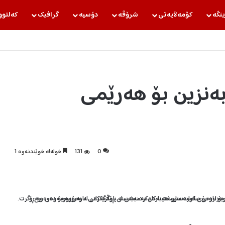
ینگه‌
كۆمه‌ڵایه‌تی
شرۆڤه‌
دۆسیه‌
گرافیك
كه‌لتوو
ەنزین بۆ هەرێمی
0
131
خولەک خوێندنەوە 1