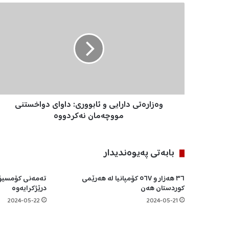
و
ە
ز
ا
ر
ە
ت
ی
د
وەزارەتی دارایی و ئابووری: داوای دواخستنی
ا
ر
مووچەمان نەکردووە
ا
ی
ی
بابه‌تی په‌یوه‌ندیدار
و
ئ
٣٦ هەزار و ٥٦٧ کۆمپانیا لە هەرێمی
تەمەنی کۆمسیۆن
ا
کوردستان هەن
درێژکرایەوە
ب
و
2024-05-22
2024-05-21
و
ر