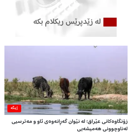
ژینگه‌
زۆنگاوەکانی عێراق؛ لە نێوان گەڕانەوەی ئاو و مەترسیی
لەناوچوونی هەمیشەیی