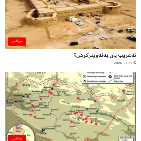
سیاسی
تەعریب یان بەئەویترکردن؟
2026-07-29
سیاسی