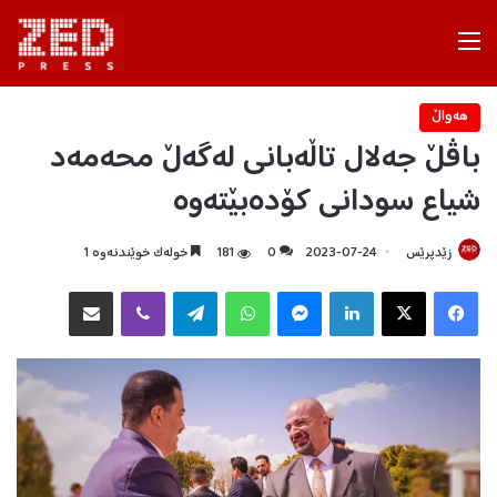
Menu
هه‌واڵ
باڤڵ جەلال تاڵەبانی لەگەڵ محەمەد
شیاع سودانی کۆدەبێتەوە
زێدپرێس
2023-07-24
0
181
خولەک خوێندنەوە 1
Facebook
X
LinkedIn
Messenger
WhatsApp
Telegram
Viber
هاوبه‌شكردن به‌ ئیمه‌یڵ