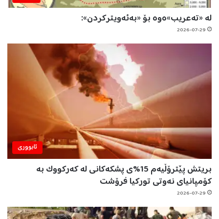
لە «تەعریب»ەوە بۆ «بەئەویترکردن»:
2026-07-29
ئابووری
بریتش پێترۆڵیەم 15%ی پشکەکانی لە کەرکووک بە
کۆمپانیای نەوتی تورکیا فرۆشت
2026-07-29