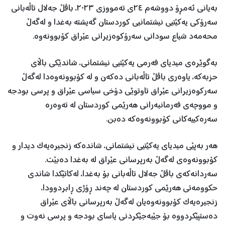
بەیانی ئەمڕۆ دووشەم ٢٤ی تەمووزی ٢٠٢٣، باڤڵ جەلال تاڵەبانی
سەرۆکی یەکێتیی نیشتمانیی کوردستان گەیشتە بەغدا و لەگەڵ
محەمەد شیاع سودانی سەرۆکوەزیرانی عێراق کۆبوونەوە.
بەگوێرەی میدیای فەرمی یەکێتیی نیشتمانی، شاندێکی باڵای
حزبەکە، یاوەری باڤڵ تاڵەبانی دەکەن و لە کۆبوونەوەدا لەگەڵ
سەرکوەزیرانی عێراق تاوتوێی دۆخی سیاسی عێراق و پرسی بودجە
و مووچەی فەرمانبەرانی هەرێمی کوردستان لە تەوەرە
سەرەکییەکانی کۆبوونەوەکە دەبن.
هەر بەپێی میدیای یەکێتیی نیشتمانی، شاندەکە زنجیرەیەک دیدار و
کۆبوونەوەی لەگەڵ بەرپرسانی عێراق لە بەغدا دەبێت.
سەردانەکەی باڤڵ جەلال تاڵەبانی بۆ بەغدا، لەکاتێکدا شاندی
حکوومەتی هەرێمی کوردستان لە چەند ڕۆژی ڕابردوودا،
زنجیرەیەک کۆبوونەوەیان لەگەڵ بەرپرسانی باڵای عێراق
دەستپێکردووە بۆ جێبەجێکردنی یاسای بودجە و پرسی نەوت و