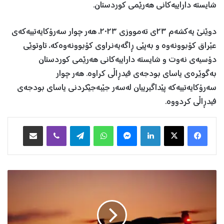
شایستە داراییەکانی هەرێمی کوردستان.
دوێنێ یەکشەم ٢٣ی تەمووزی ٢٠٢٣، هەر چوار سەرۆکایەتییەکەی
عێراق کۆبوونەوە و بەپێی ڕاگەیەنراوی کۆبوونەوەکە، تاوتوێی
دۆسیەی نەوت و شایستە داراییەکانی هەرێمی کوردستان
بەگوێرەی یاسای بودجەی فیدڕاڵی کراوە. هەر چوار
سەرۆکایەتییەکە پێداگیرییان لەسەر جێبەجێکردنی یاسای بودجەی
فیدڕاڵی کردووە.
Facebook
X
LinkedIn
Messenger
WhatsApp
Telegram
Viber
هاوبه‌شكردن به‌ ئیمه‌یڵ
د
ر
ۆ
ن
ێ