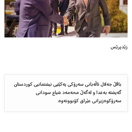
زێدپرێس
باڤڵ جەلال تاڵەبانی سەرۆکی یەکێتیی نیشتمانیی کوردستان
گەیشتە بەغدا و لەگەڵ محەمەد شیاع سودانی
سەرۆکوەزیرانی عێراق کۆبوونەوە.