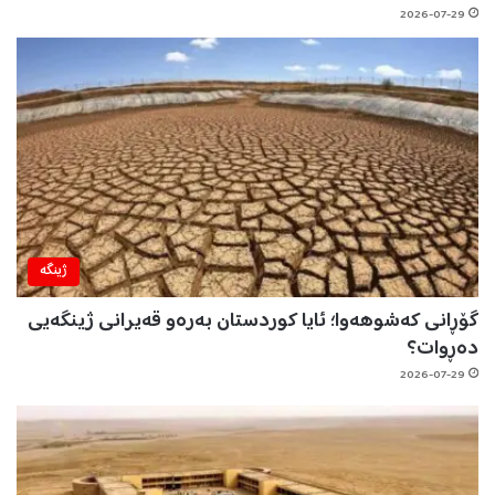
2026-07-29
ژینگه‌
گۆڕانی کەشوهەوا؛ ئایا کوردستان بەرەو قەیرانی ژینگەیی
دەڕوات؟
2026-07-29