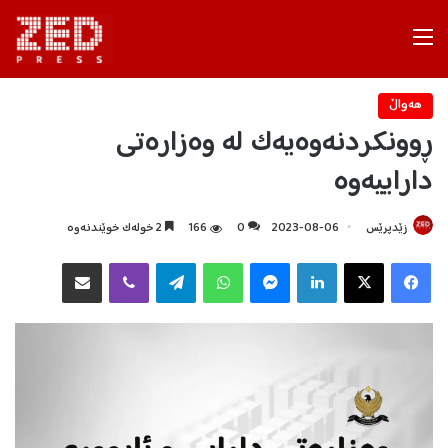
Menu
هه‌واڵ
ڕوونکردنەوەیەک لە وەزارەتی
داراییەوە
زێدپرێس
2023-08-06
0
166
2 خولەک خوێندنەوە
Facebook
X
LinkedIn
Messenger
WhatsApp
Telegram
Viber
هاوبه‌شكردن به‌ ئیمه‌یڵ