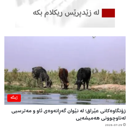
ژینگه‌
زۆنگاوەکانی عێراق؛ لە نێوان گەڕانەوەی ئاو و مەترسیی
لەناوچوونی هەمیشەیی
2026-07-29