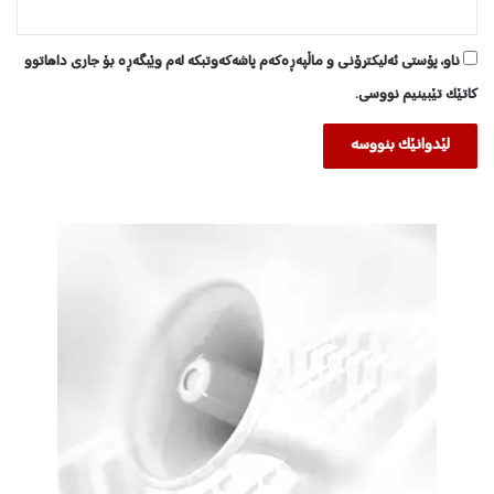
ناو، پۆستی ئەلیکترۆنی و ماڵپەڕەکەم پاشەکەوتبکە لەم وێبگەڕە بۆ جاری داهاتوو
کاتێک تێبینیم نووسی.