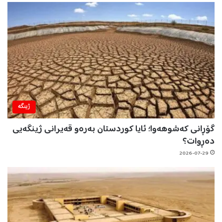
ژینگه‌
گۆڕانی کەشوهەوا؛ ئایا کوردستان بەرەو قەیرانی ژینگەیی
دەڕوات؟
2026-07-29