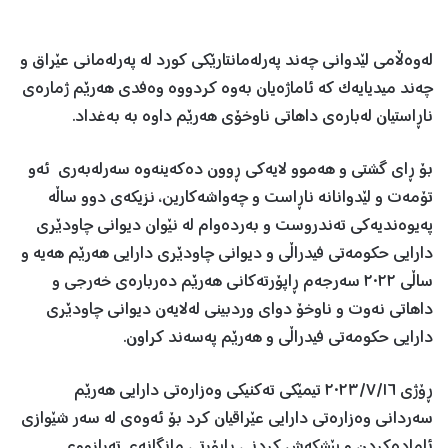
لەوەڵامی لێدوانی چەند پەرلەمانتارێکی کورد لە پەرلەمانی عێراق و
چەند میدیایەک کە ئاماژەیان بەوە کردووە وەفدی هەرێم ژمارەی
ناڕاستیان لەبارەی داهاتی ناوخۆی هەرێم داوە بە بەغداد.
بۆ ڕای گشتی و هەموو لایەکی ڕوون دەکەینەوە سەرلەبەری ئەو
تۆمەت و لێدوانانە ناڕاست و چەواشەکارین، نزیکەی دوو ساڵە
پەیوەندیەکی تەندروست و بەردەوام لە نێوان دیوانی چاودێری
دارایی حکومەتی فیدراڵی و دیوانی چاودێری دارایی هەرێم هەیە و
ساڵی ٢٠٢٢ سەرجەم ڕاپۆرتەکانی هەرێم دەربارەی خەرجی و
داهاتی نەوت و ناوخۆ دوای وردبینی لەلایەن دیوانی چاودێری
دارایی حکومەتی فیدراڵی و هەرێم پەسەند کراون.
ڕۆژی ٢٠٢٣/٧/١٦ تیمێکی تەکنیکی وەزارەتی دارایی هەرێم
سەردانی وەزارەتی دارایی عێراقیان کرد بۆ ئەوەی لە سەر شێوازی
ئامادەکردن و پێشکەش کردنی ڕاپۆرتی مانگانەی تەرازووی