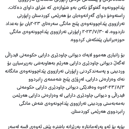
پێداچوونەوە گفتوگۆ بکەن بەو شێوازەی کە عێراق داوای دەکات،
ڕاستەوخۆ دوای گەڕانەوەیان بۆ هەرێمی کوردستان ڕاپۆرتی
تەرازووی پێداچوونەوەی پێنج مانگی سەرەتای ٢٠٢٣یان بۆ بەغداد
ناردووە، لە ٢٠٢٣/٧/٣٠ ڕاپۆرتی تەرازووی پێداچوونەوەی مانگی
حوزەیرانیان پێشکەش کردووە.
بۆ زانیاری هەموو لایەک دیوانی چاودێری دارایی حکومەتی فیدراڵی
لەگەڵ دیوانی چاودێری دارایی هەرێم بەهاوبەشی بەرپرسیارن بۆ
وردبینی و پەسەندکردنی ڕاپۆرتی تەرازووی پێداچوونەوەی مانگانە
نەک وەزارەتی دارایی، لەڕۆژی پێنج شەممەی ڕابردوو
٢٠٢٣/٨/٣ەوە وەفدێکی دیوانی چاودێری دارایی حکومەتی
فیدراڵی و دیوانی چاودێری دارایی لە وەزارەتی دارایی هەرێمن
بەمەبەستی وردبینی تەرازووی پێداچونەوەی شەش مانگی
ڕابردووی هەرێمی کوردستان.
بۆیە بۆ ئەو پەرلەمانتارە بەڕێزانە باشترە پێش ئەوەی قسە لەسەر