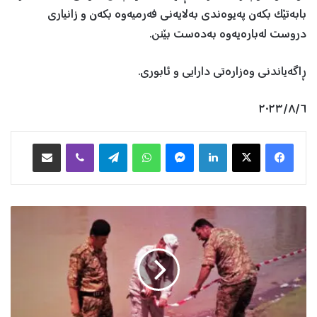
بابەتێک بکەن پەیوەندی بەلایەنی فەرمیەوە بکەن و زانیاری
دروست لەبارەیەوە بەدەست بێنن.
ڕاگەیاندنی وەزارەتی دارایی و ئابوری.
٢٠٢٣/٨/٦
Facebook
X
LinkedIn
Messenger
WhatsApp
Telegram
Viber
هاوبه‌شكردن به‌ ئیمه‌یڵ
و
ە
ز
ا
ر
ە
ت