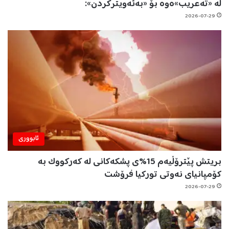
لە «تەعریب»ەوە بۆ «بەئەویترکردن»:
2026-07-29
ئابووری
بریتش پێترۆڵیەم 15%ی پشکەکانی لە کەرکووک بە
کۆمپانیای نەوتی تورکیا فرۆشت
2026-07-29