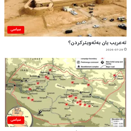
سیاسی
تەعریب یان بەئەویترکردن؟
2026-07-29
سیاسی