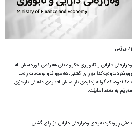
زێدپرێس
وەزارەتی دارایی و ئابووری حکوومەتی هەرێمی کوردستان، لە
ڕوونکردنەوەیەکدا بۆ ڕای گشتی، هەموو ئەو تۆمەتانە ڕەت
دەکاتەوە، کە گوایە ژمارەی ناڕاستیان لەبارەی داهاتی ناوخۆی
هەرێم بە بەغدا دابێت.
دەقی ڕوونکردنەوەی وەزارەتی دارایی بۆ ڕای گشتی: