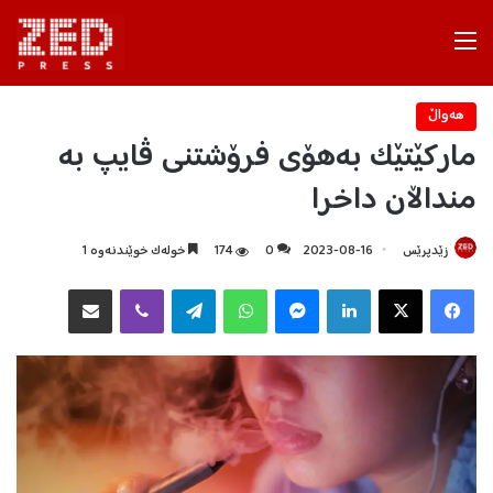
Menu
هه‌واڵ
مارکێتێک بەهۆی فرۆشتنی ڤایپ به
‌منداڵان داخرا
زێدپرێس
2023-08-16
0
174
خولەک خوێندنەوە 1
Facebook
X
LinkedIn
Messenger
WhatsApp
Telegram
Viber
هاوبه‌شكردن به‌ ئیمه‌یڵ