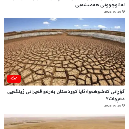
لەناوچوونی هەمیشەیی
2026-07-29
ژینگه‌
گۆڕانی کەشوهەوا؛ ئایا کوردستان بەرەو قەیرانی ژینگەیی
دەڕوات؟
2026-07-29