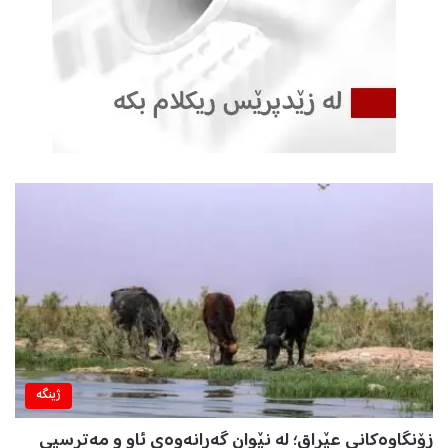
ژینگه‌
زۆنگاوەکانی عێراق؛ لە نێوان گەڕانەوەی ئاو و مەترسیی