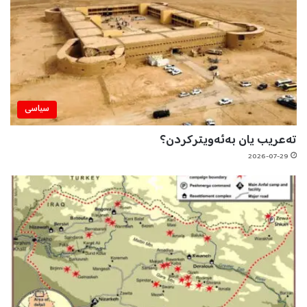
سیاسی
تەعریب یان بەئەویترکردن؟
2026-07-29