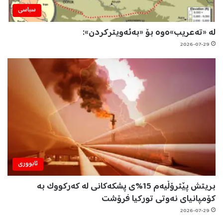
سیاسی
لە «تەعریب»ەوە بۆ «بەئەویترکردن»:
2026-07-29
ئابووری
بریتش پێترۆڵیەم 15%ی پشکەکانی لە کەرکووک بە
کۆمپانیای نەوتی تورکیا فرۆشت
2026-07-29