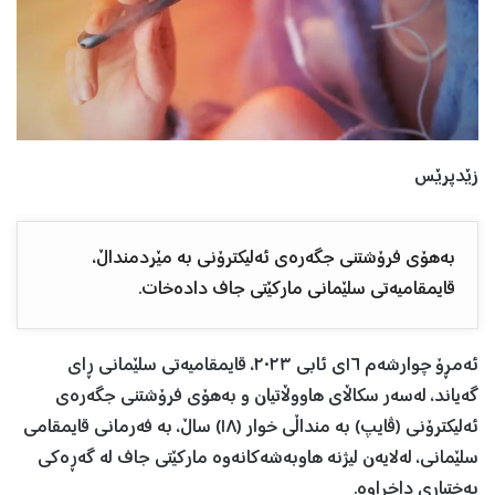
زێدپرێس
بەهۆی فرۆشتنی جگەرەی ئەلیکترۆنی بە مێردمنداڵ،
قایمقامیەتی سلێمانی مارکێتی جاف دادەخات.
ئه‌مڕۆ چوارشه‌م ١٦ی ئابی ٢٠٢٣‌، قایمقامیەتی سلێمانی ڕای
گەیاند، لەسەر سکاڵای هاووڵاتیان و بەهۆی فرۆشتنی جگەرەی
ئەلیکترۆنی (ڤایپ) بە منداڵی خوار (١٨) ساڵ، بە فەرمانی قایمقامی
سلێمانی، لەلایەن لیژنە هاوبەشەکانەوە مارکێتی جاف لە گەڕەکی
به‌ختیاری داخراوە.