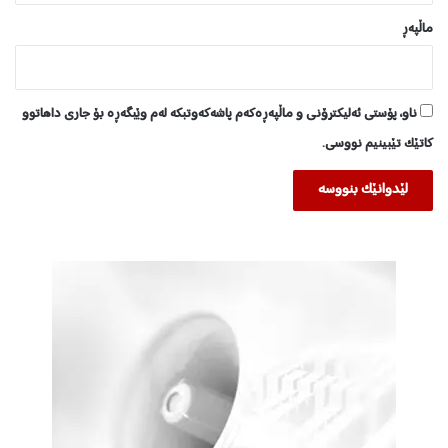
ماڵپه‌ڕ
ناو، پۆستی ئەلیکترۆنی و ماڵپەڕەکەم پاشەکەوتبکە لەم وێبگەڕە بۆ جاری داهاتوو
کاتێک تێبینیم نووسی.