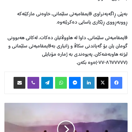
بەپێی ڕاگەیەنراوی قایمقامیەتی سلێمانی، خاوەنی مارکێتەکە
ڕووبەڕووی ڕێکاری یاسایی دەکرێتەوە.
قایمقامیەتی سلێمانی، داوا لە هاووڵاتیان دەکات، لەکاتی هەبوونی
گومان یان بۆ گەیاندنی سکاڵا و زانیاری بەقایمقامیەتی سلێمانی و
لیژنە هاوبەشەکان، پەیوەندی بە ژمارە مۆبایلی
(٠٧٧٠٨٦٧٧٧٧٧)ەوە بکەن.
Facebook
X
LinkedIn
Messenger
WhatsApp
Telegram
Viber
هاوبه‌شكردن به‌ ئیمه‌یڵ
ل
ە
س
ە
ر