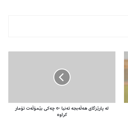
ل
ە
پ
ا
ر
ێ
ز
گ
ا
لە پارێزگای هەڵەبجە تەنیا ٥٠ چەکی بێمۆڵەت تۆمار
ی
ه
کراوە
ە
ڵ