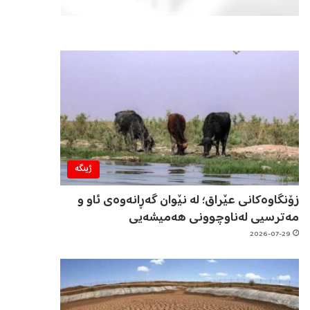
ژینگه‌
زۆنگاوەکانی عێراق؛ لە نێوان گەڕانەوەی ئاو و
مەترسیی لەناوچوونی هەمیشەیی
2026-07-29