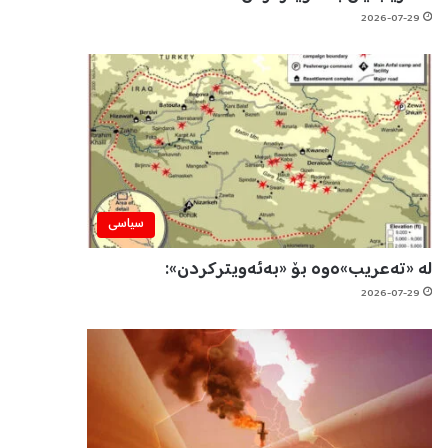
2026-07-29
سیاسی
لە «تەعریب»ەوە بۆ «بەئەویترکردن»:
2026-07-29