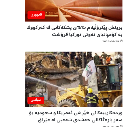
ئابووری
بریتش پێترۆڵیەم 15%ی پشکەکانی لە کەرکووک
بە کۆمپانیای نەوتی تورکیا فرۆشت
2026-07-29
سیاسی
وردەکارییەکانی هێرشی ئەمریکا و سعودیە بۆ
سەر بارەگاکانی حەشدی شەعبی لە عێراق
2026-07-29