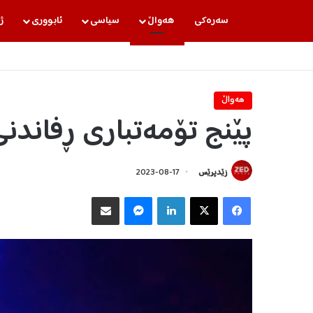
سه‌ره‌كی
هه‌واڵ
سیاسی
ئابووری
ژ
هه‌واڵ
پێنج تۆمەتباری ڕفاندن
زێدپرێس
2023-08-17
Facebook
X
LinkedIn
Messenger
هاوبه‌شكردن به‌ ئیمه‌یڵ