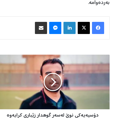
بەردەوامە.
Facebook
X
LinkedIn
Messenger
هاوبه‌شكردن به‌ ئیمه‌یڵ
د
ۆ
س
ی
ە
ی
ە
ک
ی
دۆسیەیەکی نوێ لەسەر گوهدار زێباری کرایەوە
ن
و
ێ
ل