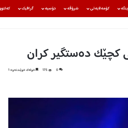
ینگه‌
كۆمه‌ڵایه‌تی
شرۆڤه‌
دۆسیه‌
گرافیك
كه‌لتوو
ی کچێک دەستگیر كران
0
175
خولەک خوێندنەوە 1