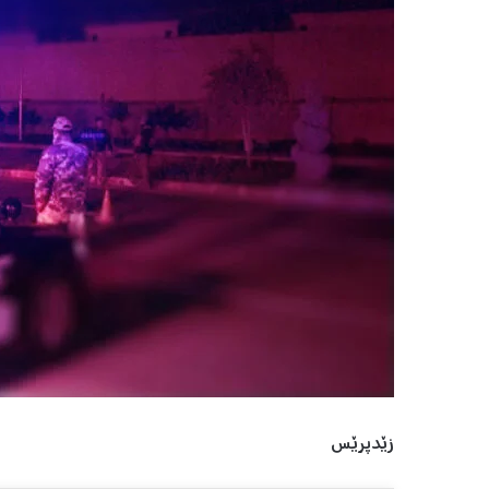
زێدپرێس