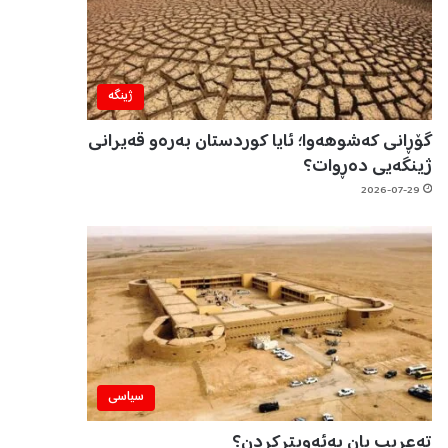
ژینگه‌
گۆڕانی کەشوهەوا؛ ئایا کوردستان بەرەو قەیرانی
ژینگەیی دەڕوات؟
2026-07-29
سیاسی
تەعریب یان بەئەویترکردن؟