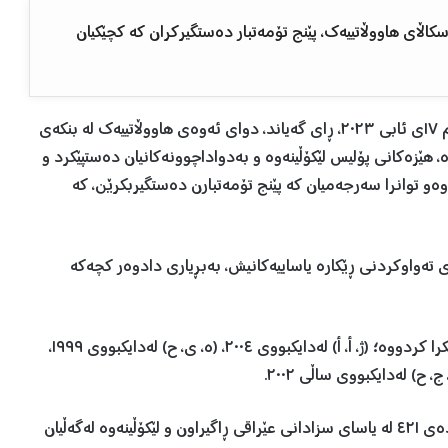
اڵای هاووڵاتییەك، پێنج تۆمەتبار دەستگیركران كە كچێكیان
بەڕێوەبەرایەتی پۆلیسی پارێزگای سلێمانی، ئەمڕۆ پێنجشەم ١٧ی ئابی ٢٠٢٣، ڕای گەیاند، دوای ئەوەی هاووڵاتییەك لە بنكەی
 هێزەكانی پۆلیس لێكۆڵینەوە و بەدواداچوونەكانیان دەستپێكرد و
ەو توانرا سەرجەمیان كە پێنج تۆمەتبارن دەستگیربكرێن، كە
 تەواوكردنی ڕێكارە یاساییەكانیش، بەبڕیاری دادوەر كچەكە
پۆلیسی پارێزگای سلێمانی، زانیاری لەبارەی تۆمەتباران ئاشکرا کردووە؛ (ژ، أ، أ) لەدایكبووی ٢٠٠٤، (ه، ی، ح) لەدایكبووی ١٩٩٩،
هەروەک دەڵێ، تۆمەتباران بە بڕیاری دادوەر و بەپێی ماددەی ٤٢١ لە یاسای سزادانی عێراقی ڕاگیراون و لێكۆڵینەوە لەگەڵیان