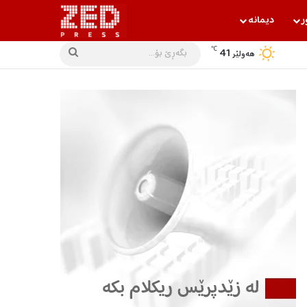
ر
دیمانه‌
℃
41
بگه‌ڕێ
هه‌ولێر
بۆ...