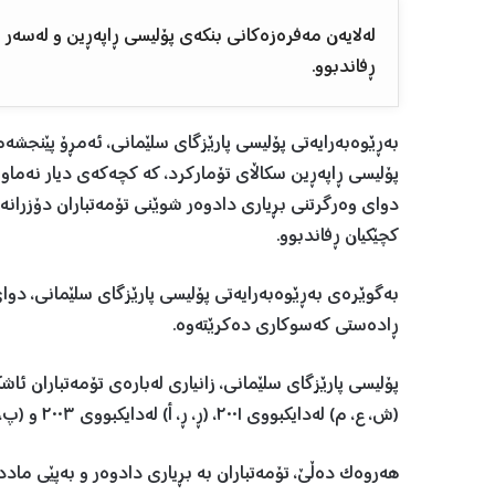
لەلایەن مەفرەزەكانی بنكەی پۆلیسی ڕاپەڕین و لەسەر سك
ڕفاندبوو.
پۆلیسی ڕاپەڕین سكاڵای تۆماركرد، كە كچەكەی دیار نەماوە،
دوای وەرگرتنی بڕیاری دادوەر شوێنی تۆمەتباران دۆزرانەو
كچێكیان ڕفاندبوو.
بەگوێرەی بەڕێوەبەرایەتی پۆلیسی پارێزگای سلێمانی، دوای
ڕادەستی كەسوكاری دەكرێتەوە.
(ش، ع، م) لەدایكبووی ٢٠٠١، (ڕ، ڕ، أ) لەدایكبووی ٢٠٠٣ و (پ، ج، ح) لەدایكبووی ساڵی ٢٠٠٢.