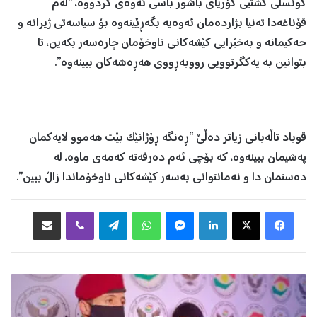
کونسڵی گشتیی کۆریای باشور باسی ئەوەی کردووە، “لەم
قۆناغەدا تەنیا بژاردەمان ئەوەیە بگەڕێینەوە بۆ سیاسەتی ژیرانە و
حەکیمانە و بەخێرایی کێشەکانی ناوخۆمان چارەسەر بکەین، تا
بتوانین بە یەکگرتوویی رووبەڕووی هەڕەشەکان ببینەوە”.
قوباد تاڵەبانی زیاتر دەڵێ “ڕەنگە ڕۆژانێک بێت هەموو لایەکمان
پەشیمان ببینەوە، کە بۆچی ئەم دەرفەتە کەمەی ماوە، لە
دەستمان دا و نەمانتوانی بەسەر کێشەکانی ناوخۆماندا زاڵ ببین”.
Facebook
X
LinkedIn
Messenger
WhatsApp
Telegram
Viber
هاوبه‌شكردن به‌ ئیمه‌یڵ
ئ
ا
س