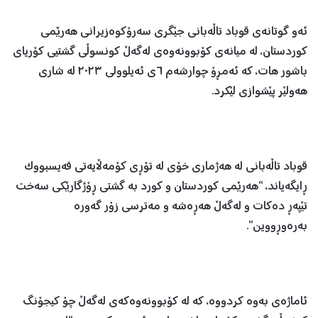
ئەو گوتانەی قوباد تاڵەبانی جێگری سەرۆکوەزیرانی هەرێمی
کوردستان، لە میانەی کۆبوونەوەی لەگەڵ کونسوڵی گشتیی کۆریای
باشور هات، کە ئەمڕۆ چوارشەم ٦ی ئەیلوولی ٢٠٢٣ لە شاری
هەولێر پێشوازی لێکرد.
قوباد تاڵەبانی لە هەژماری خۆی لە تۆڕی کۆمەڵایەتی فەیسبووک
ڕایگەیاند، “هەرێمی کوردستان و کورد بە گشتی ڕۆژگارێکی سەخت
تێپەڕ دەکات و لەگەڵ هەڕەشە و مەترسی زۆر گەورە
بەرەوڕووین”.
ئاماژەی بەوە کردووە، کە لە کۆبوونەوەکەی لەگەڵ چۆ کیجۆنگ