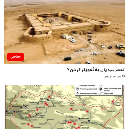
سیاسی
تەعریب یان بەئەویترکردن؟
2026-07-29