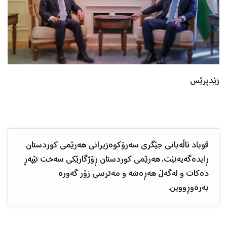
زێدپرێس
قوباد تاڵەبانی جێگری سەرۆکوەزیرانی هەرێمی کوردستان
ڕایدەگەیەنێت، هەرێمی کوردستان ڕۆژگارێکی سەخت تێپەڕ
دەکات و لەگەڵ هەڕەشە و مەترسی زۆر گەورە
بەرەوڕووین.