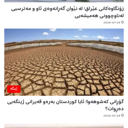
زۆنگاوەکانی عێراق؛ لە نێوان گەڕانەوەی ئاو و مەترسیی
لەناوچوونی هەمیشەیی
2026-07-29
ژینگه‌
گۆڕانی کەشوهەوا؛ ئایا کوردستان بەرەو قەیرانی ژینگەیی
دەڕوات؟
2026-07-29