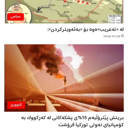
سیاسی
لە «تەعریب»ەوە بۆ «بەئەویترکردن»:
2026-07-29
ئابووری
بریتش پێترۆڵیەم 15%ی پشکەکانی لە کەرکووک بە
کۆمپانیای نەوتی تورکیا فرۆشت