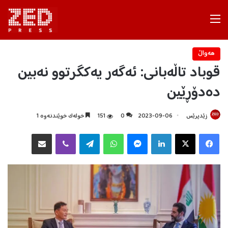
Menu
هه‌واڵ
قوباد تاڵەبانی: ئەگەر یەکگرتوو نەبین
دەدۆڕێین
زێدپرێس
2023-09-06
0
151
خولەک خوێندنەوە 1
Facebook
X
LinkedIn
Messenger
WhatsApp
Telegram
Viber
هاوبه‌شكردن به‌ ئیمه‌یڵ