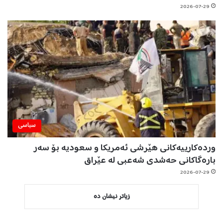
2026-07-29
سیاسی
وردەکارییەکانی هێرشی ئەمریکا و سعودیە بۆ سەر
بارەگاکانی حەشدی شەعبی لە عێراق
2026-07-29
زیاتر نیشان دە