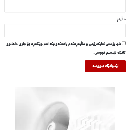
ن
ن
ە
ماڵپه‌ڕ
ک
ر
د
و
ناو، پۆستی ئەلیکترۆنی و ماڵپەڕەکەم پاشەکەوتبکە لەم وێبگەڕە بۆ جاری داهاتوو
و
ە
کاتێک تێبینیم نووسی.