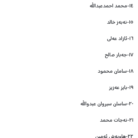
١٤-محمد احمدعبدالڵە
١٥-نەبەز خالد
١٦-ئازاد عەلی
١٧-جەبار صالح
١٨-سامان محمود
١٩-بایز عەزیز
٢٠-ساسان سیروان عبدوالڵە
٢١-نەجات محمد
٢٢-هاوبەش ئەمین