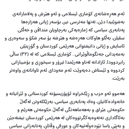
ئەم هەڕەشانەی کۆماری ئیسلامی و ئەو هێرش و پەلامارانەی
بەشوێنیدا دێن، تەنها مەترسی نین بۆسەر ژیانی هەزارەها
پەنابەری سیاسی کە ژمارەیەکی بەرچاویان منداڵان و خەڵکی
سڤیلن، بەڵکو هاوکات هەڕەشە و هێرشە بۆ سەر شکۆ و سەوەری و
ئاسایش و ژیانی دانیشتوانی هەرێمی کوردستان و گۆڕینێتی
بەمەیدانی جەنگوماڵوێرانی . کۆماری ئیسلامی کە لە (٣٢) ساڵی
رابردوودا، ئازادانە لەناو هەرێمدا تیرۆر و سیخوڕی و بۆمببارانی
کردووە و ئێستاش دەیەوێت ئەم مەودای ئەم تاوانانەی واوەتر
بەرێت.
هەموو ئەو حزب و ڕێکخراوە ئۆپۆزیسیۆنە کوردستانی و ئێرانیانە و
خانەوادەکانیان، وەک پەنابەری سیاسی، بەرێککەوتن لەگەڵ
حکومەتی عێراق و بەهەماهەنگی لەگەڵ حکومەتی هەرێم و
بەئاگاداری نەتەوەیەکگرتووەکان لە هەرێمی کوردستان نیشتەجێن
و بەپێی یاسا نێودەوڵەتییەکان و عورفی وڵاتان، پەنابەرانی سیاسی