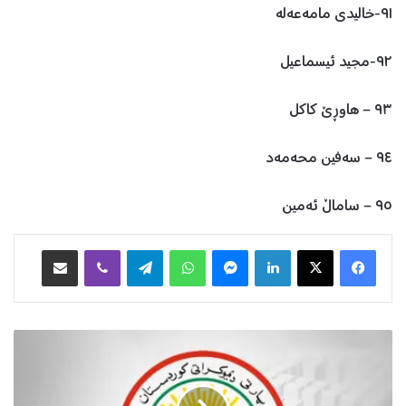
٩١-خالیدی مامەعەلە
٩٢-مجید ئیسماعیل
٩٣ – هاوڕێ کاکل
٩٤ – سەفین محەمەد
٩٥ – ساماڵ ئەمین
Facebook
X
LinkedIn
Messenger
WhatsApp
Telegram
Viber
هاوبه‌شكردن به‌ ئیمه‌یڵ
ڕ
ا
گ
ە