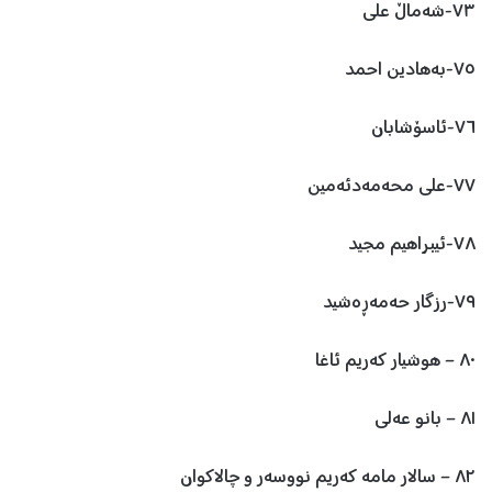
٧٣-شەماڵ علی
٧٥-بەهادین احمد
٧٦-ئاسۆشابان
٧٧-علی محەمەدئەمین
٧٨-ئیبراهیم مجید
٧٩-رزگار حەمەڕەشید
٨٠ – هوشیار کەریم ئاغا
٨١ – بانو عەلی
٨٢ – سالار مامه‌ كه‌ریم نووسه‌ر و چالاكوان