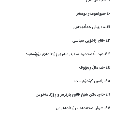
٣٩-جەلال علی
٤٠-هیواعومەر نوسەر
٤١-مەریوان هەڵەبجەیی
٤٢-فتاح زاخۆیی سیاسی
٤٣-عبدالڵەمحمود سەرنوسەری ڕۆژنامەی بۆپێشەوە
٤٤-شەماڵ ڕەؤوف
٤٥-یاسین کۆمۆنیست
٤٦-ئەردەڵان شێخ فاتیح پارێزەر و ڕۆژنامەنوس
٤٧-شوان محەمەد ، رۆژنامەنوس