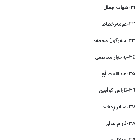
٣١-شهاب جمال
٣٢-عومەرخطاط
٣٣ـ سەرگوڵ محمەد
٣٤-بەختیار مصطفی
٣٥-عبداللە صاڵح
٣٦-ئاراس گوڵچین
٣٧-سالار ڕەشید
٣٨-ئارام عەلی