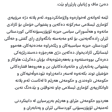
دەبێ ماف و ژیانیان پارێزراو بێت.
ئێمە ئەوانەی لەخوارەوە واژۆمانکردووە، ئەم پلانە دژە مرۆییەی
کۆماری ئیسلامی سەرکۆنە دەکەین و پشتیوانی خۆمان بۆ ئازادی
مانەوە و هەڵسوڕانی سیاسی حیزبە ئۆپۆزیسیۆنەکانی کوردستانی
ئێران ڕادەگەیەنین، بۆ ئەو مەبەستە بانگەوازی ڕای گشتی و خەڵکی
کوردستان، حیزبە سیاسیـیەکان و رێکخراوە مەدەنیەکان، هەموو
ئینسانێکی ئازادیخواز، دەکەین دژی هەرجۆرە دەستدرێژیەکی
دەرەکی بووەستنەوە و بەهەرشێوەیەک بۆیان دەکرێت هاوکار و
پشتیوانی پەنابەران و خانەوادەکانیان بن و هەروەها فشارەکانی
خۆشیان توند بکەنەوە لەسەر دامەزراوە نێودەوڵەتییەکان و
حکومەتی ناوەندی و حکومەتی هەرێم تا لەئاست ئەم پلانە
تاوانکارییەی کۆماری ئیسلامی چاو نەنوقێنن و بێدەنگ نەبن.
هەردوو حکومەتی عێراق و هەرێم بەرپرسیارن لە دابینکردنی
ئەمنیەتی ئۆپۆزیسیۆنی کوردستانی ئێران و پەنابەران و