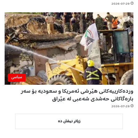
2026-07-29
سیاسی
وردەکارییەکانی هێرشی ئەمریکا و سعودیە بۆ سەر
بارەگاکانی حەشدی شەعبی لە عێراق
2026-07-29
زیاتر نیشان دە