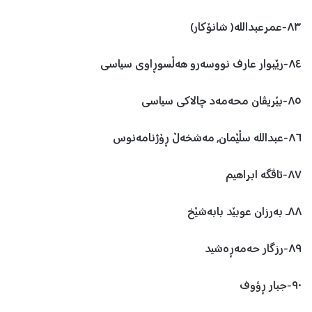
٨٣-عمرعبداللە( شانۆکار)
٨٤-رێبوار عارف نووسەرو هەڵسوڕاوی سیاسی
٨٥-بێریڤان محەمەد چالاکی سیاسی
٨٦-عبداللە سڵێمان, مەشخەڵ ڕۆژنامەنوس
٨٧-تاڤگە ابراهیم
٨٨ـ بەرزان عوبێد بابەشێخ
٨٩-رزگار حەمەڕەشید
٩٠-جبار ڕؤوف