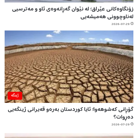
زۆنگاوەکانی عێراق؛ لە نێوان گەڕانەوەی ئاو و مەترسیی
لەناوچوونی هەمیشەیی
2026-07-29
ژینگه‌
گۆڕانی کەشوهەوا؛ ئایا کوردستان بەرەو قەیرانی ژینگەیی
دەڕوات؟
2026-07-29