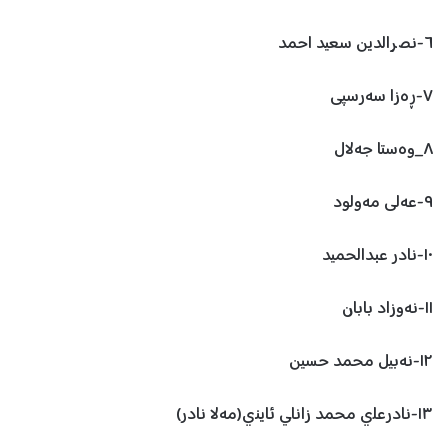
٦-نصرالدین سعید احمد
٧-ڕەزا سەرسپی
٨_وەستا جەلال
٩-عەلی مەولود
١٠-نادر عبدالحمید
١١-نەوزاد بابان
١٢-نەبیل محمد حسین
١٣-نادرعلي محمد زاناي ئايني(مەلا نادر)