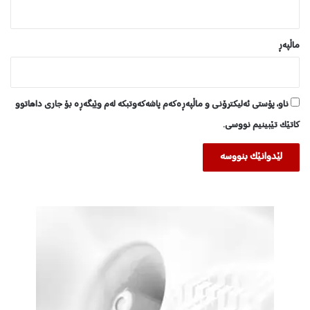
ا
ت
ماڵپه‌ڕ
ناو، پۆستی ئەلیکترۆنی و ماڵپەڕەکەم پاشەکەوتبکە لەم وێبگەڕە بۆ جاری داهاتوو
کاتێک تێبینیم نووسی.