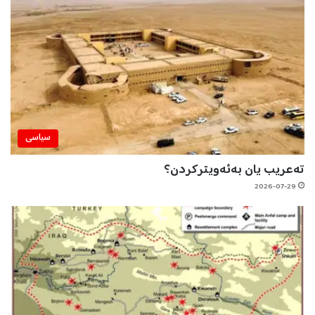
سیاسی
تەعریب یان بەئەویترکردن؟
2026-07-29