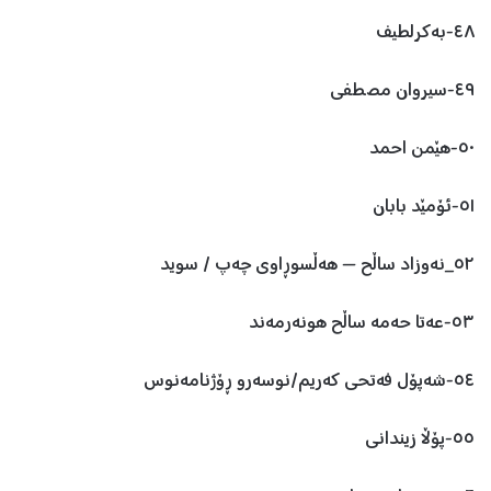
٤٨-بەکرلطیف
٤٩-سیروان مصطفی
٥٠-هێمن احمد
٥١-ئۆمێد بابان
٥٢_نەوزاد ساڵح — ھەڵسوڕاوی چەپ / سوید
٥٣-عەتا حەمە ساڵح هونەرمەند
٥٤-شە‌پۆل فە‌تحی كە‌ریم/نوسە‌رو ڕۆژنامە‌نوس
٥٥-پۆڵا زیندانی