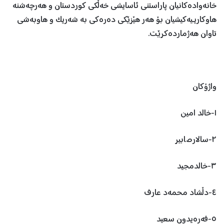
خانەوادەکانیان پاراستنی ئاسایشی خەڵکی کوردستان و هەرچەشنە
هاوکاریـیەکیشیان بۆ هەر هێزێکی دەرەکی بە شەریک و هاوبەشی
تاوان هەژماردەکرێت.
واژۆکان
١-خالد امین
٢-سالارصابیر
٣-خالدمجید
٤-دڵشاد محمەد عارف
٥-فەرەیدون سعید