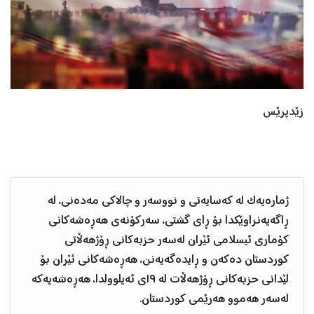
زێدپرێس
ژمارەیەک لە کەسایەتی و نووسەر و چالاکی مەدەنی، لە
ڕاگەیەنراوێکدا بۆ ڕای گشتی، سەرکۆنەی هەڕەشەکانی
کۆماری ئیسلامی ئێران لەسەر حزبەکانی ڕۆژهەڵاتی
کوردستان دەکەن و ڕایدەگەیەنن، هەڕەشەکانی ئێران بۆ
لێدانی حزبەکانی ڕۆژهەڵات لە ١٩ی ئەیلوولدا، هەڕەشەیەکە
لەسەر هەموو هەرێمی کوردستان.