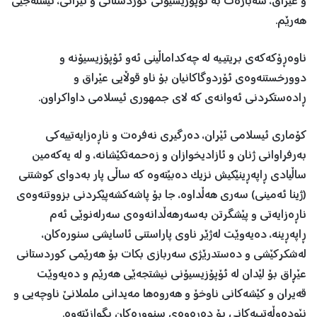
و عێراق، سەبارەت بە ئۆپۆزیسیۆنی کوردستانی و ئێرانی، نیشتەجێی
هەرێم.
ناوەڕۆکەکەی بریتیـیە لە چەکداماڵینی ئەو ئۆپۆزیسیۆنە و
دوورخستنەوەی ئۆردوگاکانیان بۆ ناو قوڵایی عێراق و
ڕادەستکردنی ئەوانەی کە لای جمهوری ئیسلامی داواکراون.
کۆماری ئیسلامی ئێران، دەرگیری نەفرەت و ناڕەزایەتییەکی
بەرفراوانی ژنان و ئازادیخوازان و زەحمەتکێشانە، و لە یەکەمین
ساڵیادی ڕاپەڕینێکیش نزیک دەبێتەوە کە ساڵی پار بەدوای کوشتنی
(ژینا ئەمینی) سەری هەڵداوە، جا بۆ پاشەکشەپێکردنی بزووتنەوەی
ناڕەزایەتی و پێشگرتن بەسەرهەڵدانەوەی سەرلەنوێی ئەم
ڕاپەڕینە، دەیەوێت لەژێر ناوی پاراستنی ئاسایشی سنورەکان،
لەشکرکێشی و دەستدرێژی سەربازی بکات بۆ هەرێمی کوردستانی
عێڕاق بۆ لێدان لە ئۆپۆزیسیۆنی نیشتجەێی هەرێم و دەیەوێت
قەیران و کێشەکانی ناوخۆ و هەروەها مەیدانی ململانێ ناوچەیی و
نێودەوڵەتیـیەکانی بۆ دەرەوەی سنوورەکان بگوازێتەوە.