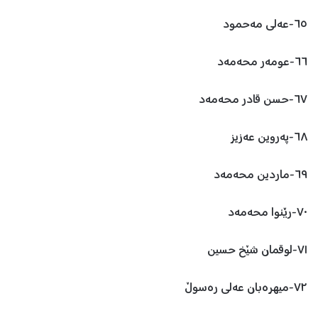
٦٥-عەلی مەحمود
٦٦-عومەر محەمەد
٦٧-حسن قادر محەمەد
٦٨-پەروین عەزیز
٦٩-ماردین محەمەد
٧٠-رێنوا محەمەد
٧١-لوقمان شێخ حسین
٧٢-میهرەبان عەلی رەسوڵ