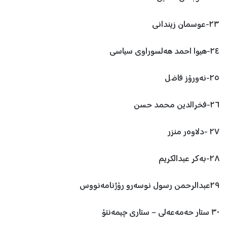
٢٣-عوسمان زیندانی
٢٤-هیوا احمد هەلسوراوی سیاسی
٢٥-نەورۆز فاضل
٢٦-فخرالدین محمد حسن
٢٧ -دلاوەر منزر
٢٨-بەکر عبدالکریم
٢٩عبدالرحمن رسول نوسەرو رۆژنامەنووس
٣٠ ستار حەمەعەلی – ستاری چیمەنتۆ