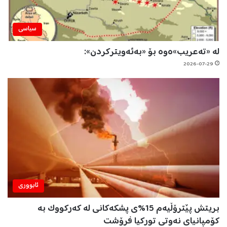
سیاسی
لە «تەعریب»ەوە بۆ «بەئەویترکردن»:
2026-07-29
ئابووری
بریتش پێترۆڵیەم 15%ی پشکەکانی لە کەرکووک بە
کۆمپانیای نەوتی تورکیا فرۆشت