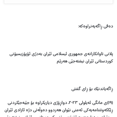
دەقی ڕاگەیەنراوەکە:
پلانی تاوانکارانەی جمهوری ئیسلامی ئێران بەدژی ئۆپۆزیسیۆنی
کوردستانی ئێران نیشتەجێی هەرێم
ڕاگەیاندنێک بۆ ڕای گشتی
(١٩)ی مانگی ئەیلولی ٢٠٢٣، دواڕۆژی دیاریکراوە بۆ جێبەجێکردنی
ڕێککەوتننامەیەکی ئەمنی نێوان هەردوو دەوڵەتی دژە ئازادی ئێران