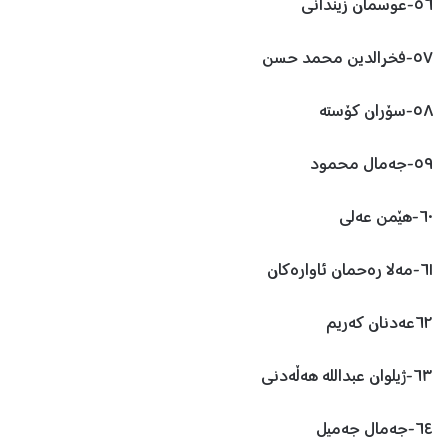
٥٦-عوسمان زیندانی
٥٧-فخرالدین محمد حسن
٥٨-سۆران کۆستە
٥٩-جەمال محمود
٦٠-هێمن عەلی
٦١-مەلا رەحمان ئاوارەکان
٦٢عەدنان کەریم
٦٣-ژیلوان عبداللە هەڵەدنی
٦٤-جەمال جەمیل