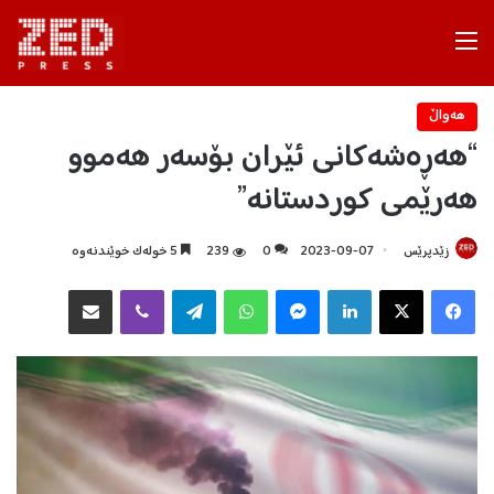
Menu
هه‌واڵ
“هەڕەشەکانی ئێران بۆسەر هەموو
هەرێمی کوردستانە”
زێدپرێس
2023-09-07
0
239
5 خولەک خوێندنەوە
Facebook
X
LinkedIn
Messenger
WhatsApp
Telegram
Viber
هاوبه‌شكردن به‌ ئیمه‌یڵ