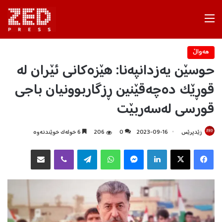
Menu
هه‌واڵ
حوسێن یەزدانپەنا: هێزەکانی ئێران لە
قوڕێک دەچەقێنین ڕزگاربوونیان باجی
قورسی لەسەربێت
زێدپرێس
2023-09-16
0
206
6 خولەک خوێندنەوە
Facebook
X
LinkedIn
Messenger
WhatsApp
Telegram
Viber
هاوبه‌شكردن به‌ ئیمه‌یڵ