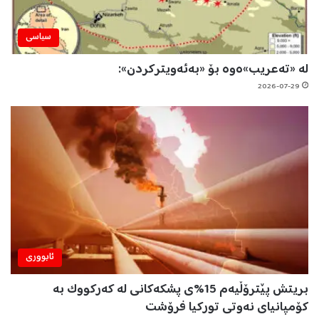
سیاسی
لە «تەعریب»ەوە بۆ «بەئەویترکردن»:
2026-07-29
ئابووری
بریتش پێترۆڵیەم 15%ی پشکەکانی لە کەرکووک بە
کۆمپانیای نەوتی تورکیا فرۆشت