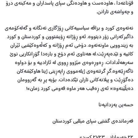
قۆناغەدا ، هاودەست و هاودەنگی سپای پاسداران و مەکینەی درۆ
و چەواشەی تارانن.
نەتەوەی کورد و بزاڤە سیاسییەکانی ڕۆژگاری تەنگانە و گەلەکۆمەی
داگیرکەرانی زۆر دیتووە. ئەو ڕۆژانە ڕۆیشتوون و کوردستان و کورد
بە زیندوویی ماونەتەوە. دۆخی ئەم ڕۆژانە و کەڵەوەکێشیی ئێران
کاتییە و تێدەپەڕێت.لە ھەناوی ئەم دۆخ و بارەدا گۆڕانکاریی نوێ
سەرھەڵدادات. ڕەوڕەوەی مێژوو ڕووی لە ئازادییە و بۆ دواوە
ناگەڕێتەوە.گڕ گرتنەوەی ژیلەمووی ڕاپەڕینی ژینا ھاوکێشەکان
دەگۆڕێت و پیلانەکانی تاران تێکدەدات. بۆیە پڕ بە گەروومان
دەیڵێینەوە:« ئەی ڕەقیب ھەر ماوە قەومی کورد زمان»!
حسەین یەزدانپەنا
فەرماندەی گشتیی سپای میللیی کوردستان
٢٢ خەرمانانی ٢٧٢٣ کوردی