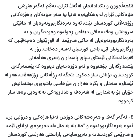
تێکھەڵچوون و پێکدادانمان لەگەڵ ئێران، بەڵام ئەگەر ھێرشی
هێزەکانی ئێران لە وشکاییەوە تەنیا بۆ سەر حیزبەکان و هێزەکانی
رۆژهەڵاتی کوردستان بێت، ئەوە بەرەنگاربوونەوەیان لە مافێکی
سروشتیی وەک «مافی دیفاعی ڕەوا»وە وەردەگرین و بە
بەرەنگاربوونەوەیان لە خاکی ھەرێمدا لە قوڕێکییان دەچەقێنین کە
ڕزگاربوونیان لێی، باجی قورسیان لەسەر دەخات. زۆر لە
فەرماندەکانی ئێستای سپای پاسداران زەبری هەڵمەتی
پێشمەرگەیان چێشتووە و ئەو دۆزەخەیان دیتووە کە پێشمەرگەی
کوردستان، بۆیانی ساز دەکرد. بێجگە لە ڕۆڵەکانی ڕۆژھەڵات، ھەر لە
ئێستاوە سەدان و بگرە ھەزاران مێرخاسی باشووری نیشتمانیش
خۆیان بۆ بەشداریی لە شەرەف و شانازییەکی نەتەوەیی وەھا ساز
کردووە.
٤- ئەگەر گەف و هەڕەشەکانی دوژمن تەنیا هاژەکیی و درۆنیی بن،
ئەوە بەرەنگاربوونەوە و “مقابلە بە مثل»لە دەرەوەی توانای ئێمە
و ھەرێمی کوردستانە و بەرپرسایەتی پاراستنی هەرێمی کوردستان