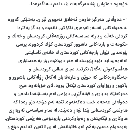
خۆیەوە دەتوانێ پێشمەرگەیەک بێت لەم سەنگەرەدا .
٦- دەوڵەتی هەرگیز خاوەن ئەخلاق نەبووی ئێران، بەشێکی گەورە
لە حەولەکانی لەسەر تەوەری ناکۆکیی نانەوە و بە گژ یەکتردا
کردنی خەڵک و پارتە سیاسییەکانی رۆژهەڵاتی کوردستان و خەڵک و
حکومەت و پارتەکانی باشوور کوردستان کۆک کردووە. پرسی
پێوەندیی نێوان پارچەکانی کوردستان لە خانەی ئاسایشی
نەتەوەییدایە. بۆیە پێویستە لە ھەر دوولاوە زۆر بە هەستیاری
هەڵسوکەوتی لەگەڵ بکرێت. سپای میللیی کوردستان و
جەنگاوەرەکانی کە خوێن و عارەقەیان لەگەڵ ڕۆڵەکانی باشوور و
باکوور و رۆژاوای کوردستان تێکەڵ بووە، لای خۆیانەوە، هیچ
دەرفەتێک بە یاری و فیتنەگێڕیی دوژمن لەم بەستێنەدا نادەن و
دەوڵەتی عەجەم خیت دەکەنەوە. ئێمە لەم دۆخە دژوارەدا کە
ھەرێمی کوردستانی پێدا تێپەڕ دەبێت، لە سەر سیاسەتی ئەوپەڕی
ھاوکاری و تێگەیشتن و ڕەچاوکردنی بارودۆخی ھەرێمی کوردستان،
بەردەوام دەبین.بەڵام ئەو خائینانەش لە بیرناکەین کە لەم دۆخ و