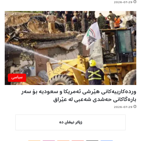
2026-07-29
سیاسی
وردەکارییەکانی هێرشی ئەمریکا و سعودیە بۆ سەر
بارەگاکانی حەشدی شەعبی لە عێراق
2026-07-29
زیاتر نیشان دە