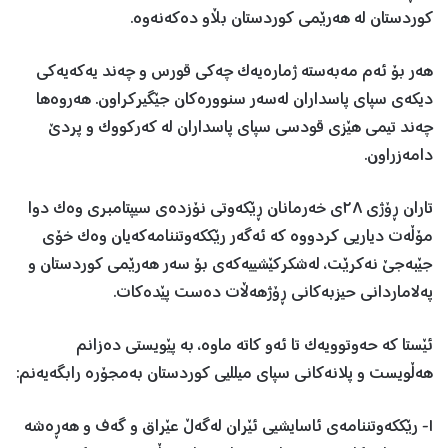
کوردستان لە هەرێمی کوردستان بڵاو دەکەنەوە.
هەر بۆ ئەم مەبەستە ژمارەیەک چەکی قورس و چەند یەکەیەکی
دیکەی سپای پاسداران لەسەر سنوورەکان جێگیرکراون. هەروەها
چەند تیمی ھێزی قودسی سپای پاسداران لە کەرکووک و پردێ
دامەزراون.
تاران ڕۆژی ٢٨ی خەرمانان ڕێکەوتی نۆزدەی سیپتامبری وەک دوا
مۆڵەت دیاریی کردووە کە ئەگەر رێککەوتننامەکەیان وەک خۆی
جێبەجێ نەکرێت، لەشکرکێشییەکەی بۆ سەر هەرێمی کوردستان و
پەلاماردانی حیزبەکانی ڕۆژھەڵات دەست پێدەکات.
ئێستا کە حەوتوویەک تا ئەو کاتە ماوە، بە پێویستی دەزانم
هەڵویست و پلانەکانی سپای میللیی کوردستان بەمجۆرە رابگەیەنم:
١- رێککەوتننامەی ئاسایشیی ئێران لەگەڵ عێراق و گەف و هەڕەشە