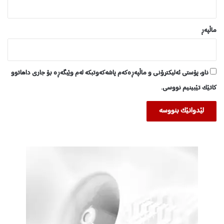
ماڵپه‌ڕ
ناو، پۆستی ئەلیکترۆنی و ماڵپەڕەکەم پاشەکەوتبکە لەم وێبگەڕە بۆ جاری داهاتوو
کاتێک تێبینیم نووسی.