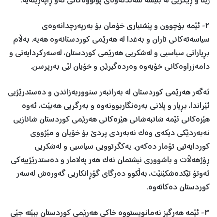
ژینا و ڕێگریی لە بڵێسە سەندنەوەی پۆلووەکانی ئەو ڕاپەڕینەیە.
٢- ئێمە بۆچوون و پێشنیاری خۆمان بۆ بەرپەرچدانەوەی
سیاسەتەکانی تاران و بەغدا لە ھەرێمی کوردستانەوە ھەیە. بەڵام
بڕیاراتی سیاسیی و لەشکریی هەرێمی کوردستان، لەسەرکردایەتی و
دامەزراوەکانی خۆیەوە وەردەگیرێن و خۆیان لێی بەرپرسن.
ئەگەر هەرێمی کوردستان لە بەرانبەر سنووربەزاندن و دەستدرێژیی
ئێراندا، بڕیار و پلانی بەرەنگاربوونەوە و بەرگریی هەبێت، ئەوە
هێزەکانی ئێمە شانبەشانی هێزەکانی هەرێمی کوردستان شانازیی
نەبەردێکی دیکەی وەک نەبەردی پردێ بۆ خۆیان و مێژووی
کوردایەتیی تۆمار دەکەن. یەکگرتوویی سیاسیی و لەشکریی
ڕۆژھەڵات و باشووری نیشتمان نەک ھەر پەلامار و دەستدرێژییەکی
ئەوتۆ تێکدەشکێنێت، بەڵکوو دەرگای گۆڕانکاریی گەورەش لەسەر
کوردستان دەکاتەوە.
٣- ئێمە ھەرگیز نەمانویستووە خاکی ھەرێمی کوردستان ببێتە جێی