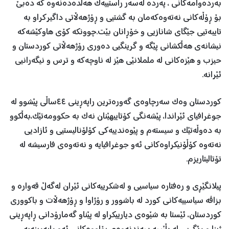
بەردەوامەکانی ، پەردە لەسەر راستییەک هەڵدەدەنەوە کە دەبێ
بۆ ڕۆڵەکانی نەتەوەکەمان بە گشتیی و ڕۆژھەڵاتی داگیرکراو بە
تایبەتیی جێگای شانازیی و خۆڕانان بێت.چوونکە کۆی هاوکێشەکە
نیشانەی هەڵکشانی پێگە و گرینگیی دەوری رۆژهەڵاتی کوردستان و
حیزب و ھێزەکانی لە ململانێی هێز لە ناوچەکە و ترس و نیگەرانیی
ئێرانە.
کوردستان وەک سەرچاوەی گەورەترین راپەڕینی ٤٤ساڵی پێشوو لە
جوغرافیای ئێراندا، پێشەنگی کۆتاییهێنان نەک بە حکوومەتێک،بەڵکوو
بە دەوڵەتێک و سیستەم و پێوەندییەکی کۆلۆنالیستیی و ئازادیی
نەتەوە کۆڵۆنیکراوەکانی ئەو جوغرافیایە و نەتەوەی فارسیشە لە
تۆتالیتاریزم.
پیلانگێڕی و رەفتارە سیاسیی و لەشکرییەکانی ئێران لەگەڵ قەوارە و
بزاڤە سیاسییەکانی کورد لە باشوور و رۆژاوا و ڕۆژھەڵات و باکووری
کوردستان، ئێستا بە شێوەی دیارییکراو لە پێناو گەمارۆدانی ڕاپەڕینی