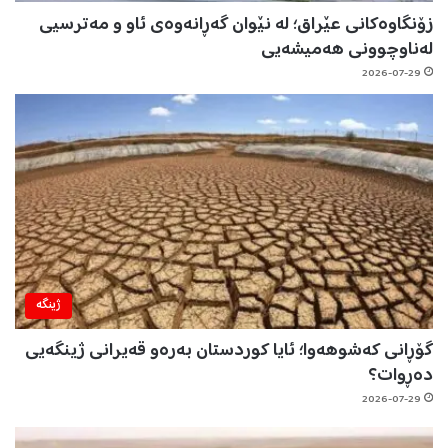
زۆنگاوەکانی عێراق؛ لە نێوان گەڕانەوەی ئاو و مەترسیی
لەناوچوونی هەمیشەیی
2026-07-29
ژینگه‌
گۆڕانی کەشوهەوا؛ ئایا کوردستان بەرەو قەیرانی ژینگەیی
دەڕوات؟
2026-07-29