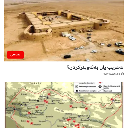
سیاسی
تەعریب یان بەئەویترکردن؟
2026-07-29