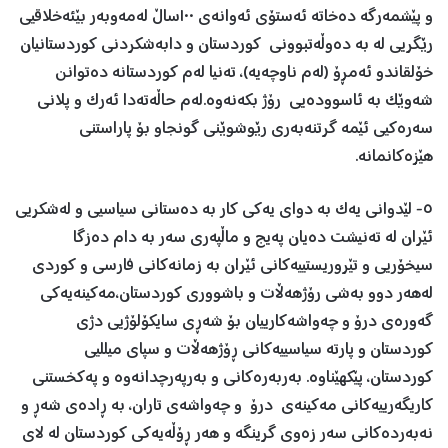
و پێشمەرگە دەخاتە ئەستۆی ئەوانەی ١٠٠ساڵ لەمەوبەر بێئەخلاقیی
رێگریی لە بە دەوڵەتبوونی کوردستان و دابەشکردنی کوردستانیان
خۆلقاندو ئەمڕۆ (لەم ناوچەیە)، تەنیا لەم کوردستانە دەتوانن
شەوێک بە ئاسوودەیی رۆژ بکەنەوە.لەم حاڵەتەدا ئەرک و پلانی
سەرەکیی ئێمە گرتنەبەری رێوشوێنی گونجاو بۆ پاراستنی
هێزەکانمانە.
٥- لێدوانی یەک بە دوای یەکی کار بە دەستانی سیاسیی و لەشکریی
ئێران لە تەنیشت دەیان پەیج و ماڵپەری سەر بە دام دەزگا
سیخۆریی و تێروریستییەکانی ئێران بە زمانەکانی فارسی و کوردی
لەهەر دوو بەشی رۆژهەڵات و باشووری کوردستان،مەکینەیەکی
گەورەی درۆ و چەواشەکارییان بۆ شەڕی سایکۆلۆژیی دژی
کوردستان و پارتە سیاسییەکانی ڕۆژھەڵات و سپای میللیی
کوردستان، پێکهێناوە. بەربەرەکانی و بەرپەرچدانەوە و پەکخستنی
کاریگەرییەکانی مەکینەی درۆ و چەواشەی تاران، بە ڕادەی شەڕ و
نەبەردەکانی سەر زەوی گرینگە و هەر ڕۆڵەیەکی کوردستان لە لای