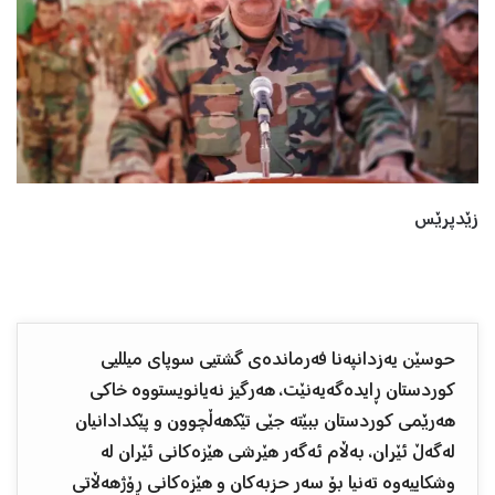
زێدپرێس
حوسێن یەزدانپەنا فەرماندەی گشتیی سوپای میللیی
کوردستان ڕایدەگەیەنێت، ھەرگیز نەیانویستووە خاکی
ھەرێمی کوردستان ببێتە جێی تێکھەڵچوون و پێکدادانیان
لەگەڵ ئێران، بەڵام ئەگەر ھێرشی هێزەکانی ئێران لە
وشکاییەوە تەنیا بۆ سەر حزبەکان و هێزەکانی ڕۆژهەڵاتی