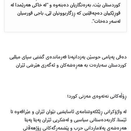
کوردستان بێت، بەرەنگاریان دەبنەوە و “لە خاکی ھەرێمدا لە
قوڕێکییان دەچەقێنین کە ڕزگاربوونیان لێی، باجی قورسیان
لەسەر دەخات”.
دەقی پەیامی حوسێن یەزدانپەنا فەرماندەی گشتیی سپای میللیی
کوردستان سەبارەت بە ھەڕەشەکان و ئەگەری ھێرشی ئێران
ڕۆڵەکانی نەتەوەی مەزنی کورد!
لە واژۆکرانی ڕێککەوتننامەی ئاسایشیی نێوان ئێران و عێراقەوە تا
ئێستا، کاربەدەستانی سیاسیی و لەشکریی ئێران پەیتا پەیتا
هەڕەشەی پەلاماردانی حزب و پێشمەرگەکانی رۆژهەڵاتی