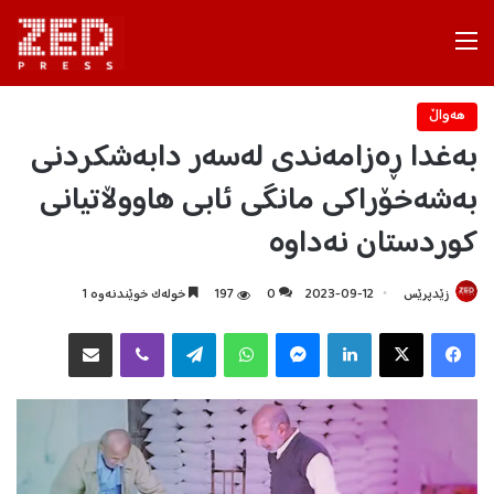
Menu
هه‌واڵ
بەغدا ڕەزامەندی لەسەر دابەشکردنی
بەشەخۆراکی مانگی ئابی هاووڵاتیانی
کوردستان نەداوە
زێدپرێس
2023-09-12
0
197
خولەک خوێندنەوە 1
Facebook
X
LinkedIn
Messenger
WhatsApp
Telegram
Viber
هاوبه‌شكردن به‌ ئیمه‌یڵ