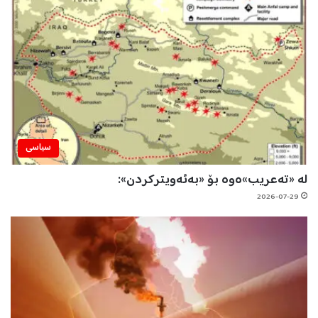
سیاسی
لە «تەعریب»ەوە بۆ «بەئەویترکردن»:
2026-07-29