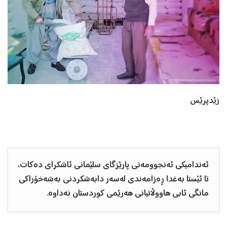
زێدپرێس
ئەندامیکی ئەنجوومەنی پارێزگای سلێمانی ئاشکرای دەکات،
تا ئێستا بەغدا ڕەزامەندی لەسەر دابەشکردنی بەشەخۆراکی
مانگی ئابی هاووڵاتیانی هەرێمی کوردستان نەداوە.