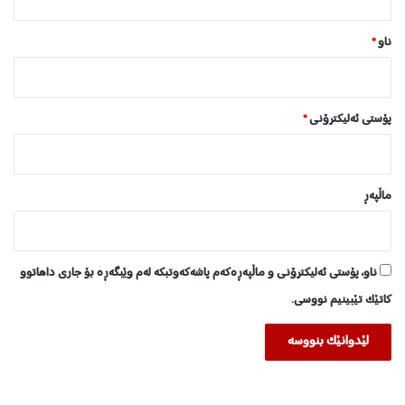
*
ناو
*
پۆستی ئەلیکترۆنی
*
ماڵپه‌ڕ
ناو، پۆستی ئەلیکترۆنی و ماڵپەڕەکەم پاشەکەوتبکە لەم وێبگەڕە بۆ جاری داهاتوو
کاتێک تێبینیم نووسی.