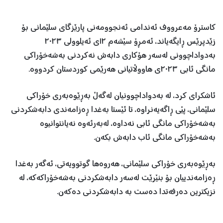
کاسترۆ مەعرووف ئەندامی ئەنجوومەنی پارێزگای سلێمانی بۆ
زێدپرێس ڕایگەیاند، ئەمڕۆ سێشەم ١٢ی ئەیلوولی ٢٠٢٣
بەدواداچوونی لەسەر هۆکاری دابەش نەکردنی بەشەخۆراکی
مانگی ئابی ٢٠٢٣ی هاووڵاتیانی هەرێمی کوردستان کردووە.
ئاشکرای کرد، لە بەدواداچوونیان لەگەڵ بەڕێوەبەری خۆراکی
سلێمانی، پێی ڕاگەیەنراوە، تا ئێستا بەغدا ڕەزامەندی دابەشکردنی
بەشەخۆراکی مانگی ئابی نەداوە، لەبەرئەوە نەیانتوانیوە
بەشەخۆراکی مانگی ئاب دابەش بکەن.
بەڕێوەبەری خۆراکی سلێمانی، هەروەها گوتوویەتی، ئەگەر بەغدا
ڕەزامەندییان بۆ بنێرێت لەسەر دابەشکردنی بەشەخۆراکەکە، لە
نزیکترین دەرفەتدا دەست بە دابەشکردنی دەکەن.