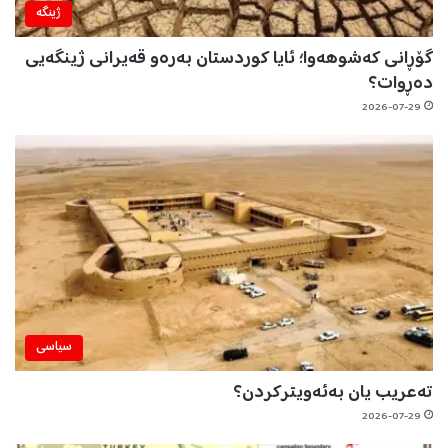
ژینگه‌
گۆڕانی کەشوهەوا؛ ئایا کوردستان بەرەو قەیرانی ژینگەیی
دەڕوات؟
2026-07-29
سیاسی
تەعریب یان بەئەویترکردن؟
2026-07-29