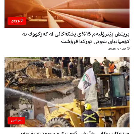
ئابووری
بریتش پێترۆڵیەم 15%ی پشکەکانی لە کەرکووک بە
کۆمپانیای نەوتی تورکیا فرۆشت
2026-07-29
سیاسی