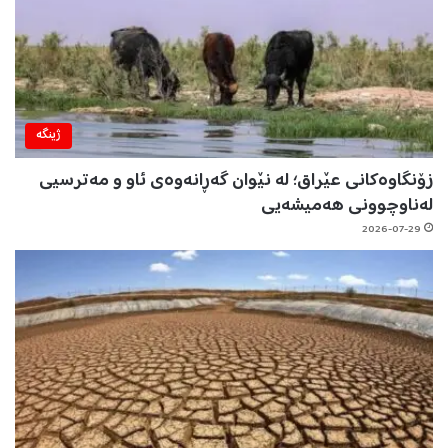
ژینگه‌
زۆنگاوەکانی عێراق؛ لە نێوان گەڕانەوەی ئاو و مەترسیی
لەناوچوونی هەمیشەیی
2026-07-29