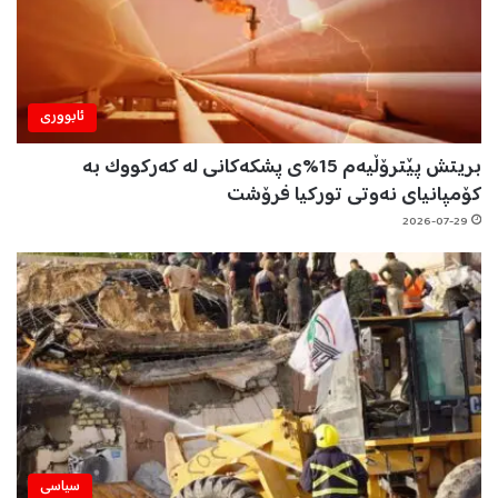
ئابووری
بریتش پێترۆڵیەم 15%ی پشکەکانی لە کەرکووک بە
کۆمپانیای نەوتی تورکیا فرۆشت
2026-07-29
سیاسی