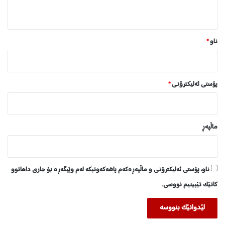
ن
*
ناو
*
پۆستی ئەلیکترۆنی
*
ماڵپه‌ڕ
ناو، پۆستی ئەلیکترۆنی و ماڵپەڕەکەم پاشەکەوتبکە لەم وێبگەڕە بۆ جاری داهاتوو
کاتێک تێبینیم نووسی.