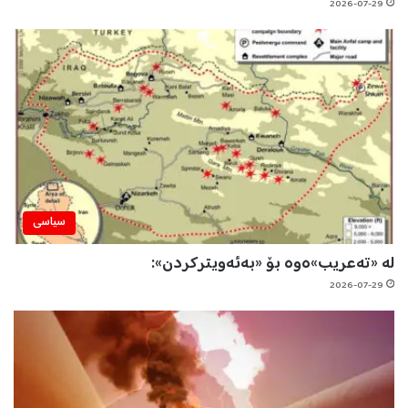
2026-07-29
سیاسی
لە «تەعریب»ەوە بۆ «بەئەویترکردن»:
2026-07-29