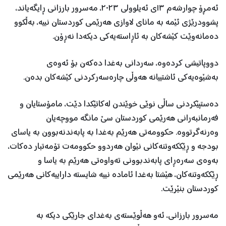
ئەمڕۆ چوارشەم ١٣ی ئەیلوولی ٢٠٢٣، مەسرور بارزانی ڕایگەیاند،
پشوودرێژی ئێمە بە مانای لاوازی هەرێمی کوردستان نییە، بەڵکوو
دەمانەوێت کێشەکان بە ئاڕاستەیەکی دیکەدا نەڕۆن.
دووپاتیشی کردەوە، سەردانی بەغدا دەکەن بۆ ئەوەی
بەشێوەیەکی ئاشتییانە هەوڵی چارەسەرکردنی کێشەکان بدەن.
دەستپێکردنی ساڵی نوێی خوێندن لەکاتێکدا دێت، مامۆستایان و
فەرمانبەرانی هەرێمی کوردستان سێ مانگە مووچەیان
وەرنەگرتووە. حکوومەتی هەرێم بەغدا بە پابەندنەبوون بە یاسای
بودجە و ڕێککەوتنەکانی نێوان هەردوو حکوومەت تۆمەتبار دەکات،
بەوەی سەرەڕای پابەندبوونی تەواوەتی هەرێم بە یاسا و
ڕێککەوتنەکان، هێشتا بەغدا ئامادە نییە شایستە داراییەکانی هەرێمی
کوردستان بنێرێت.
مەسرور بارزانی، ئەو هەڵوێستەی بەغدای جارێکی دیکە بە