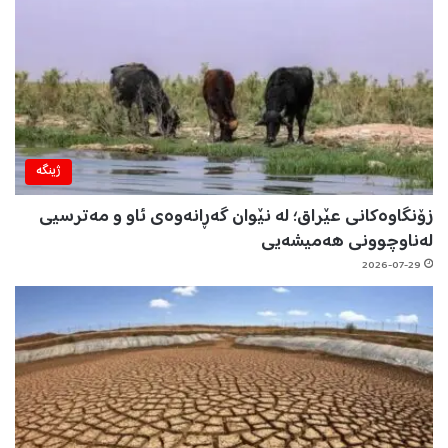
ژینگه‌
زۆنگاوەکانی عێراق؛ لە نێوان گەڕانەوەی ئاو و مەترسیی
لەناوچوونی هەمیشەیی
2026-07-29