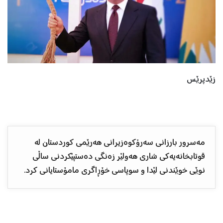
زێدپرێس
مەسرور بارزانی سەرۆکوەزیرانی هەرێمی کوردستان لە
قوتابخانەیەکی شاری هەولێر زەنگی دەستپێکردنی ساڵی
نوێی خوێندنی لێدا و سوپاسی خۆڕاگری مامۆستایانی کرد.