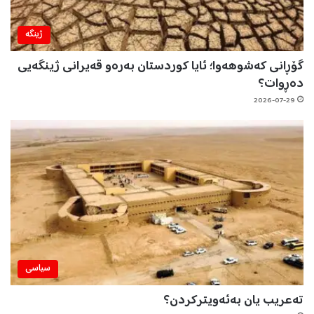
ژینگه‌
گۆڕانی کەشوهەوا؛ ئایا کوردستان بەرەو قەیرانی ژینگەیی
دەڕوات؟
2026-07-29
سیاسی
تەعریب یان بەئەویترکردن؟