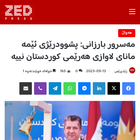
Menu
هه‌واڵ
مەسرور بارزانی: پشوودرێژی ئێمە
مانای لاوازی هەرێمی کوردستان نییە
زێدپرێس
2023-09-13
0
165
خولەک خوێندنەوە 1
Facebook
X
LinkedIn
Messenger
WhatsApp
Telegram
Viber
هاوبه‌شكردن به‌ ئیمه‌یڵ