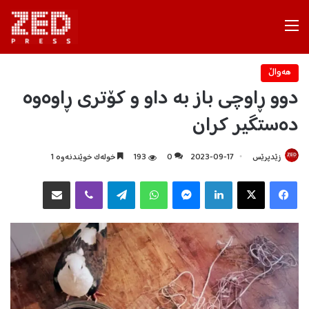
Menu
هه‌واڵ
دوو ڕاوچی باز بە داو و کۆتری ڕاوەوە
دەستگیر کران
زێدپرێس
2023-09-17
0
193
خولەک خوێندنەوە 1
Facebook
X
LinkedIn
Messenger
WhatsApp
Telegram
Viber
هاوبه‌شكردن به‌ ئیمه‌یڵ