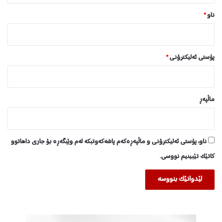
ه
ناو
*
ە
ر
ێ
م
پۆستی ئەلیکترۆنی
*
د
ا
ماڵپه‌ڕ
ناو، پۆستی ئەلیکترۆنی و ماڵپەڕەکەم پاشەکەوتبکە لەم وێبگەڕە بۆ جاری داهاتوو
کاتێک تێبینیم نووسی.