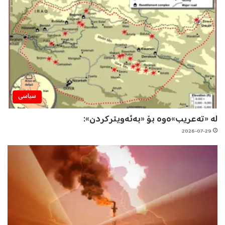
سیاسی
لە «تەعریب»ەوە بۆ «بەئەویترکردن»:
2026-07-29