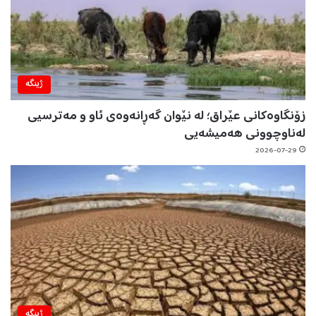
ژینگه‌
زۆنگاوەکانی عێراق؛ لە نێوان گەڕانەوەی ئاو و مەترسیی
لەناوچوونی هەمیشەیی
2026-07-29
ژینگه‌