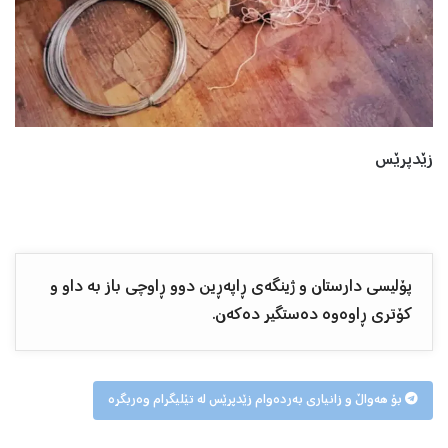
زێدپرێس
پۆلیسی دارستان و ژینگەی ڕاپەڕین دوو ڕاوچی باز بە داو و
کۆتری ڕاوەوە دەستگیر دەکەن.
بۆ هەواڵ و زانیاری بەردەوام زێدپرێس لە تێلیگرام وەربگرە