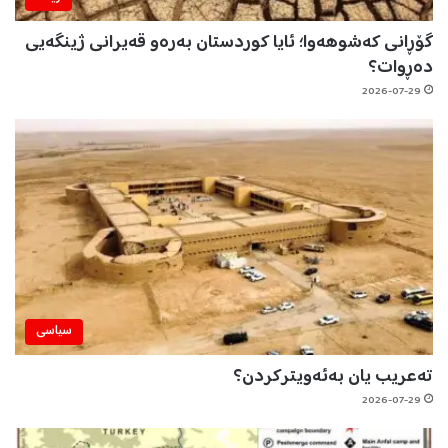
گۆڕانی کەشوهەوا؛ ئایا کوردستان بەرەو قەیرانی ژینگەیی
دەڕوات؟
2026-07-29
سیاسی
تەعریب یان بەئەویترکردن؟
2026-07-29