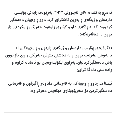
ئەمڕۆ یەکشەم ١٧ی ئەیلوولی ٢٠٢٣، بەڕێوەبەرایەتی پۆلیسی
دارستان و ژینگەی ڕاپەڕین ئاشکرای کرد، دوو ڕاوچییان دەستگیر
کردووە، کە لە ڕێگەی داو و کۆتری ڕاوەوە، خەریکی ڕاوکردنی باز
بوون لە دەڤەرەکەدا.
بەگوێرەی پۆلیسی دارستان و ژینگەی ڕاپەڕین، ڕاوچییەکان لە
نەتەوەی عەرەب بوون و لە دەشتی بیتوێن خەریکی ڕاوی باز بوون.
پاش دەستگیرکردنیان، پەڕاوی لێکۆڵینەوەیان بۆ ئامادە کراوە و
ڕادەستی دادگا کراون.
ئێستا هەردوو ڕاوچییەکە، بە فەرمانی دادوەر ڕاگیراون و فەرمانی
دەستگیرکردن بۆ سەرپێچیکاری دیکەیش دەرکراوە.