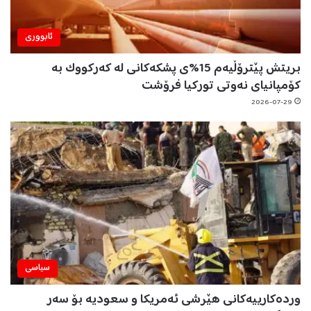
ئابووری
بریتش پێترۆڵیەم 15%ی پشکەکانی لە کەرکووک بە
کۆمپانیای نەوتی تورکیا فرۆشت
2026-07-29
سیاسی
وردەکارییەکانی هێرشی ئەمریکا و سعودیە بۆ سەر