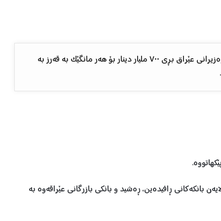
بەگوێرەی ناوەڕۆکی دەقی بڕیارەکەی ئەنجوومەنی وەزیرانی عێراق بڕی ٧٠٠ ملیار دینار بۆ هەر مانگێک بە قەرز بە
کە، بڕی ٢ ترلیۆن و ١٠٠ ملیار دینار لەلایەن بانکەکانی ڕافیدەین، ڕەشید و بانکی بازرگانی عێراقەوە بە