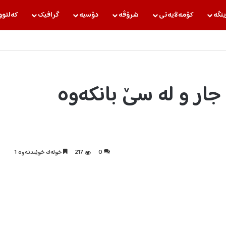
ینگه‌
كۆمه‌ڵایه‌تی
شرۆڤه‌
دۆسیه‌
گرافیك
كه‌لتوو
ار و لە سێ بانکەوە
0
217
خولەک خوێندنەوە 1