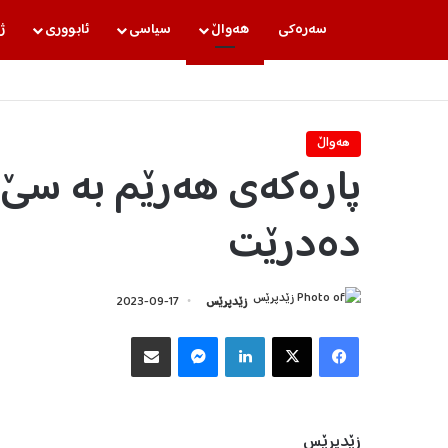
سه‌ره‌كی
هه‌واڵ
سیاسی
ئابووری
ژ
هه‌واڵ
پارەکەی هەرێم بە سێ ج
دەدرێت
زێدپرێس
2023-09-17
Facebook
X
LinkedIn
Messenger
هاوبه‌شكردن به‌ ئیمه‌یڵ
زێدپرێس