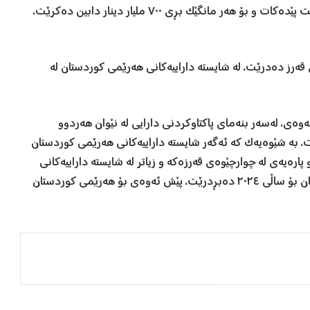
پێدانی قەرزەکە لەم مانگەوە، واتە لە ئەیلوولی ٢٠٢٣ دەست پێدەکات و بۆ هەر مانگێک بڕی ٧٠٠ ملیار دینار دابین دەکرێت،
ی قەرز دەدرێت، لە شایستە داراییەکانی هەرێمی کوردستان لە
نەوەی، لەسەر بنەمای پاکتاوکردنی دارایی لە نێوان هەردوو
بە شێوەیەک کە ئەگەر شایستە داراییەکانی هەرێمی کوردستان
رەیەی لە چوارچێوەی قەرزەکە و زیاتر لە شایستە داراییەکانی
خۆی وەریگرتووە، لە شایستە داراییەکانی هەرێمی کوردستان بۆ ساڵی ٢٠٢٤ دەبڕدرێت، پێش ئەوەی بۆ هەرێمی کوردستان