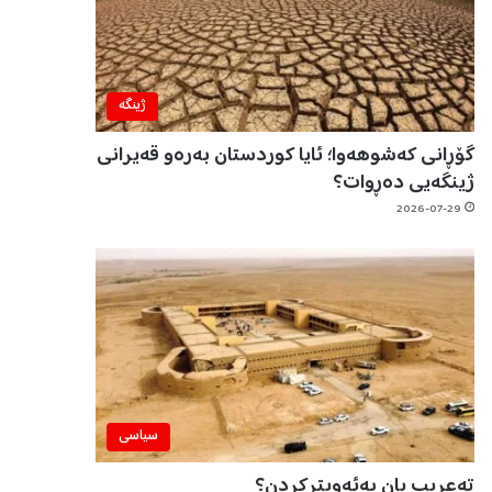
ژینگه‌
گۆڕانی کەشوهەوا؛ ئایا کوردستان بەرەو قەیرانی
ژینگەیی دەڕوات؟
2026-07-29
سیاسی
تەعریب یان بەئەویترکردن؟