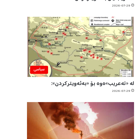
2026-07-29
سیاسی
لە «تەعریب»ەوە بۆ «بەئەویترکردن»:
2026-07-29