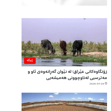
ژینگه‌
زۆنگاوەکانی عێراق؛ لە نێوان گەڕانەوەی ئاو و
مەترسیی لەناوچوونی هەمیشەیی
2026-07-29