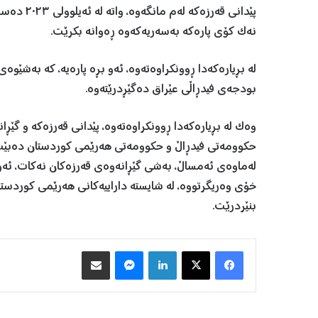
نەک کۆی پارەکە بەسەریەکەوە ڕەوانە بکرێت.
لە بڕیارەکەدا ڕوونکراوەتەوە، ئەو بڕە پارەیە، کە بەشێوە
بودجەی فیدڕاڵی عێراق دەگێڕدرێتەوە.
وەک لە بڕیارەکەدا ڕوونکراوەتەوە، پێدانی قەرزەکە و گێڕا
حکوومەتی فیدڕاڵ و حکوومەتی هەرێمی کوردستان دەبێت، 
لەماوەی ئەمساڵ، بەشی گێڕانەوەی قەرزەکان نەکات، ئەو پا
بنێردرێت.
Facebook
X
LinkedIn
Messenger
هاوبه‌شكردن به‌ ئیمه‌یڵ