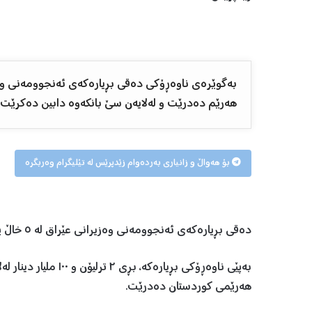
هەرێم دەدرێت و لەلایەن سێ بانکەوە دابین دەکرێت.
بۆ هەواڵ و زانیاری بەردەوام زێدپرێس لە تێلیگرام وەربگرە
دەقی بڕیارەکەی ئەنجوومەنی وەزیرانی عێراق لە ٥ خاڵ پێکهاتووە.
بەپێی ناوەڕۆکی بڕیارە
هەرێمی کوردستان دەدرێت.