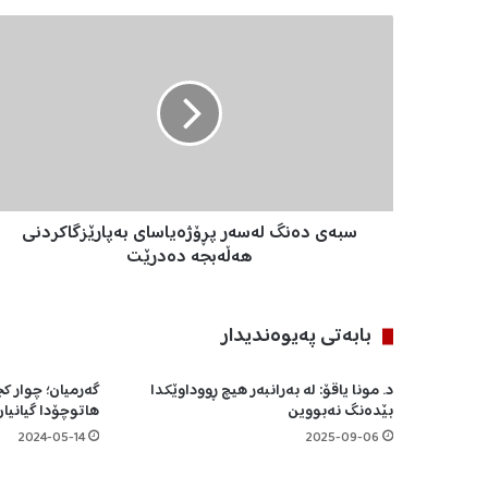
س
ب
ە
ی
د
ە
ن
گ
ل
سبەی دەنگ لەسەر پڕۆژەیاسای بەپارێزگاکردنی
ە
س
هەڵەبجە دەدرێت
ە
ر
پ
بابه‌تی په‌یوه‌ندیدار
ڕ
ۆ
د. مونا یاقۆ: لە بەرانبەر هیچ ڕووداوێکدا
گەرمیان؛ چوار ک
ژ
بێدەنگ نەبووین
هاتوچۆدا گیانیا
ە
ی
2024-05-14
2025-09-06
ا
س