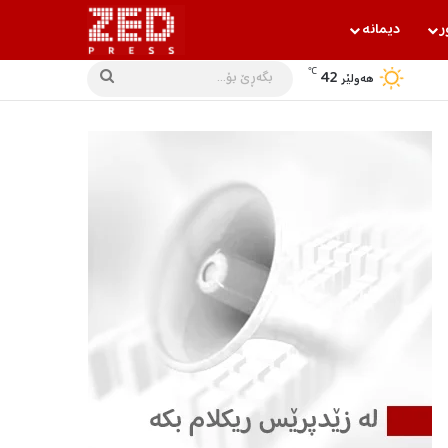
ر
دیمانه‌
℃
42
بگه‌ڕێ
هه‌ولێر
بۆ...