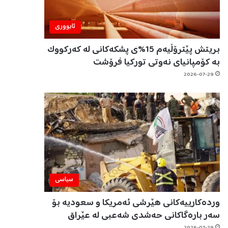
ئابووری
بریتش پێترۆڵیەم 15%ی پشکەکانی لە کەرکووک
بە کۆمپانیای نەوتی تورکیا فرۆشت
2026-07-29
سیاسی
وردەکارییەکانی هێرشی ئەمریکا و سعودیە بۆ
سەر بارەگاکانی حەشدی شەعبی لە عێراق
2026-07-29