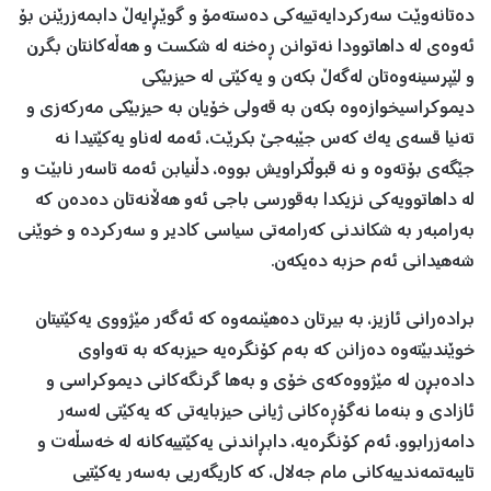
دەتانەوێت سەرکردایەتییەکی دەستەمۆ و گوێڕایەڵ دابمەزرێنن بۆ
ئەوەی لە داهاتوودا نەتوانن ڕەخنە لە شکست و هەڵەکانتان بگرن
و لێپرسینەوەتان لەگەڵ بکەن و یەکێتی لە حیزبێکی
دیموکراسیخوازەوە بکەن بە قەولی خۆیان بە حیزبێکی مەرکەزی و
تەنیا قسەی یەک کەس جێبەجێ بکرێت، ئەمە لەناو یەکێتیدا نە
جێگەی بۆتەوە و نە قبوڵکراویش بووە، دڵنیابن ئەمە تاسەر نابێت و
لە داهاتوویەکی نزیکدا بەقورسی باجی ئەو هەڵانەتان دەدەن كە
بەرامبەر بە شکاندنی کەرامەتی سیاسی كادیر و سەركردە و خوێنی
شەهیدانی ئەم حزبە دەیکەن.
برادەرانی ئازیز، بە بیرتان دەهێنمەوە کە ئەگەر مێژووی یەکێتیتان
خوێندبێتەوە دەزانن کە بەم کۆنگرەیە حیزبەکە بە تەواوی
دادەبڕن لە مێژووەکەی خۆی و بەها گرنگەكانی دیموكراسی و
ئازادی و بنەما نەگۆڕەكانی ژیانی حیزبایەتی كە یەكێتی لەسەر
دامەزرابوو، ئەم كۆنگرەیە، دابڕاندنی یەکێتییەکانە لە خەسڵەت و
تایبەتمەندییەکانی مام جەلال، کە کاریگەریی بەسەر یەكێتیی