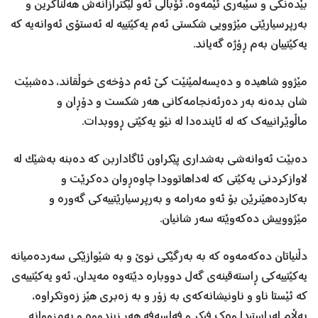
بێدەنگی و سێبەری ئێمەوە، ئۆباڵی ئەو لێکترازانەش هەڵناگرین و
بەرپرسیارێتی مێژوویی شکستی ئەم یەکێتییە لە ئەستۆی ئەوانەیە کە
یەکێتییان بەم ڕۆژە گەیاند.
مێژوو شاهیدە و دەیسەلمێنێت كێ ئەم دۆخەی خوڵقاند، دەشبێت
شان بدەنە بەر دەرئەنجامەكانی هەر شكست و دۆڕان و
ماڵوێرانییەك كە لە ئایندەدا لە نێو یەكێتی ڕووبدات.
دەبێت ئەوانەشی بەشداری پێکراون ئاگاداربن کە دەبنە بەشێک لە
لاوازکردنی یەکێتی کە لەداهاتوودا چاوەڕوان دەکرێت و
بەکاردەهێنرێن بۆ ئەو مەرامە و بەرپرسیارێتییەکی گەورە و
مێژووییش دەکەوێتە سەر شانیان.
دڵنیاتان دەکەمەوە کە بە بەرگێکی نوێ و بە شێوازێکی سەردەمیانە
یەکێتییەکی ڕاستەقینەی گەل دووبارە دێتەوە مەیدان، ئەو یەکێتییەی
کە ئێستا ناو و ناونیشانەكەی بە زۆر و بە زەبری هێز زەوتكراوە،
بەڵام لەڕاستیدا وەك فیكر و فەلسەفە هەر زیندووە و بەمزووانە