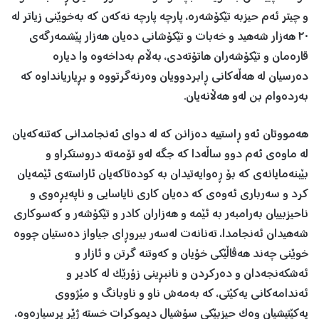
و چیتر ئەم ‌حیزبە تێکۆشەرە، پارچە پارچە نەکەن کە بەخوێنی زیاتر لە
٢٠ هەزار شەهید و خەبات و تێکۆشانی دەیان هەزار پێشمەرگەی
قارەمان و تێکۆشەران هاتۆتەدی، بەڵام بەداخەوە وا دیارە
دەرسیان لە هەڵەکانی ڕابردوویان وەرنەگرتووە و بڕیاریانداوە کە
بەردەوام بن لەو هەڵانەیان.
هەمووتان ئەو ڕاستییە دەزانن کە لە دوای ئەنجامدانی کەتنەکەیان
لە ماوەی ئەم دوو ساڵەدا کە جگە لەو تۆمەتە دروستکراو و
بێبنەمایانەی کە بۆ ڕەوایەتیدان بە کودەتاکەیان ئاراستەی ئێمەیان
کرد و سەرباری ئەوەی کە دەیان کاری نایاسایی و ناپەیڕەوی و
ناحیزبییان بەرامبەر بە ئێمە و هەزاران کادر و تێکۆشەر و کەسوکاری
شەهیدان ئەنجامدا، تەنانەت لەسەر بیروڕای جیاواز دەستیان چووە
خوێنی چەند هەڤاڵێکی خۆیان و کەوتنە گرتن و ئازار و
ئەشکەنجەدان و دەرکردن و نانبڕینی زۆرێک لە کادیر و
ئەندامەکانی یەکێتی، کە بەمەش ناو و ناوبانگ و مێژووی
یەکێتیشیان وەک حیزبێکی سۆشیال دیموکرات خستە ژێر پرسیارەوە،