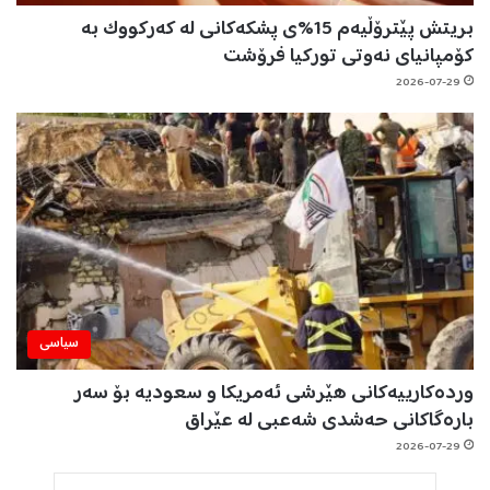
بریتش پێترۆڵیەم 15%ی پشکەکانی لە کەرکووک بە
کۆمپانیای نەوتی تورکیا فرۆشت
2026-07-29
سیاسی
وردەکارییەکانی هێرشی ئەمریکا و سعودیە بۆ سەر
بارەگاکانی حەشدی شەعبی لە عێراق
2026-07-29