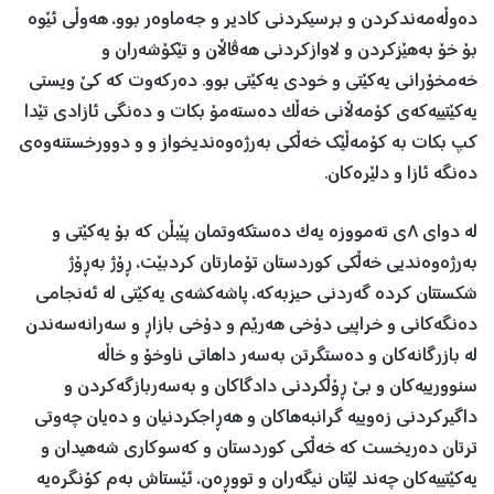
دەوڵەمەندکردن و برسیکردنی کادیر و جەماوەر بوو، هەوڵی ئێوە
بۆ خۆ بەهێزكردن و لاوازكردنی هەڤاڵان و تێكۆشەران و
خەمخۆرانی یەكێتی و خودی یەكێتی بوو. دەرکەوت کە كێ ویستی
یەكێتییەكەی کۆمەڵانی خەڵک دەستەمۆ بكات و دەنگی ئازادی تێدا
کپ بکات بە كۆمەڵێك خەڵكی بەرژەوەندیخواز و و دوورخستنەوەی
دەنگە ئازا و دلێرەكان.
لە دوای ٨ی تەمووزە یەک دەستکەوتمان پێبڵن کە بۆ یەکێتی و
بەرژەوەندیی خەڵکی کوردستان تۆمارتان کردبێت، ڕۆژ بەڕۆژ
شکستتان کردە گەردنی حیزبەکە، پاشەکشەی یەکێتی لە ئەنجامی
دەنگەکانی و خراپیی دۆخی هەرێم و دۆخی بازاڕ و سەرانەسەندن
لە بازرگانەکان و دەستگرتن بەسەر داهاتی ناوخۆ و خاڵە
سنوورییەکان و بێ ڕۆڵکردنی دادگاکان و بەسەربازگەکردن و
داگیرکردنی زەوییە گرانبەهاکان و هەڕاجکردنیان و دەیان چەوتی
ترتان دەریخست کە خەڵکی کوردستان و کەسوکاری شەهیدان و
یەکێتییەکان چەند لێتان نیگەران و تووڕەن، ئێستاش بەم کۆنگرەیە