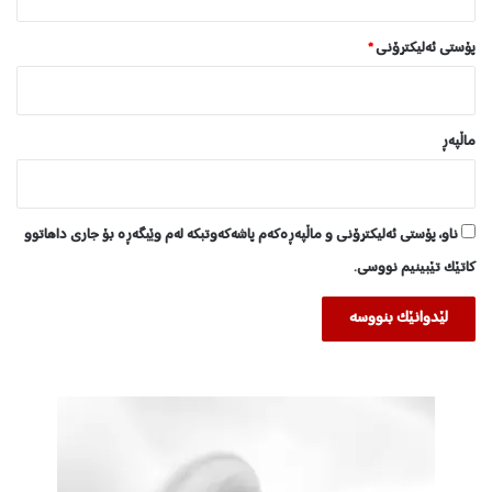
پۆستی ئەلیکترۆنی
*
ماڵپه‌ڕ
ناو، پۆستی ئەلیکترۆنی و ماڵپەڕەکەم پاشەکەوتبکە لەم وێبگەڕە بۆ جاری داهاتوو
کاتێک تێبینیم نووسی.