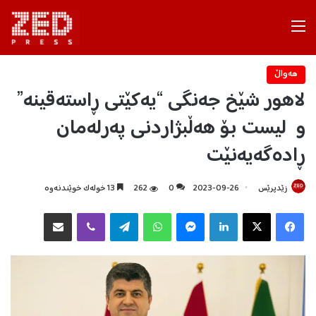
Menu
هه‌واڵ
لاهور شێخ جەنگی “یەکێتی ڕاستەقینە”
و لیست بۆ هەڵبژاردنی پەرلەمان
ڕادەگەیەنێت
زێدپرێس
2023-09-26
0
262
13 خولەک خوێندنەوە
Facebook
X
LinkedIn
Messenger
WhatsApp
Telegram
Viber
هاوبه‌شكردن به‌ ئیمه‌یڵ