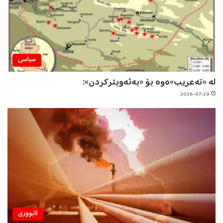
سیاسی
لە «تەعریب»ەوە بۆ «بەئەویترکردن»:
2026-07-29
ئابووری