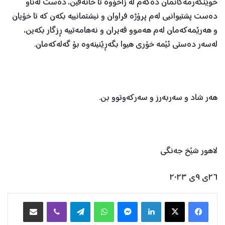
خوێنگەرمەکانمان دەکەم لە زاخۆوە تا خانەقین، دەست لەناو
دەست پشتیوانیی لەم پرۆژە فراوان و نیشتمانییە بکەن کە تا خۆیان
و هەرێمەکەمان لەم هەموو قەیران و نەهامەتییە ڕزگار بکەین،
لەسەر دەستی ئێمە خۆری هیوا بگەڕێنینەوە بۆ گەلەکەمان.
هەر شاد و سەربەرز و سەرکەوتوو بن.
لاهور شێخ جەنگی
٢٦ی ٩ی ٢٠٢٣
Facebook
X
LinkedIn
Messenger
WhatsApp
Telegram
Viber
هاوبه‌شكردن به‌ ئیمه‌یڵ