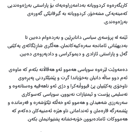
کاریگەرەوە کردوویانە بەدامەزراوەیەک بۆ پاراستنی بەرژەوەندیی
کەمینەیەکی مشەخۆر، کردوویانە بە گیرفانێکی گەورەی
بەرژەوەندی.
ئێمە لە پرۆسەی سیاسی دانابڕێین و بەردەوام دەبین تا
بەدیهێنانی ئامانجە سەرەکییەکانمان، هەڵگری شاڕێگاکەی یەکێتیی
گەل و پاراستنی ئازادی و دیموکراسی و دادپەروەی دەبین.
دەمەوێت لێرەوە سوپاسی هەموو ئەو هەڤاڵانە بکەم کە ماوەی
ئەم دوو ساڵە دانیان بەخۆیاندا گرت و پێشێلکردنی پەیڕەوی
ناوخۆی یەکێتییان پێ قبووڵنەکرا و دژی ئەو ناهەقییە وەستانەوە و
تەسلیمی پۆست و ئیمتیازات نەبوون، سوپاسی کەسوکاری
سەربەرزی شەهیدان و هەموو ئەو خەڵکە تێکۆشەرە و فەرماندە و
پێشمەرگە قارەمان و ئەندامانی ناو هێزە ئەمنییەکان دەکەم کە
هەمووکات ئامادەبوون خۆبەخشانە پشتیوانیمان بکەن.