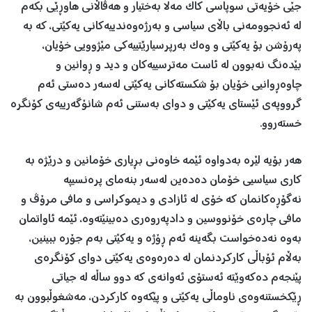
جێی خۆیەتی سوپاسی کاک مەلا بەختیار و هەڤاڵانی هاوڕێی بکەم
لە ئەنجوومەنی باڵای سیاسی و بەرژەوەندییەکانی یەکێتی، کە بە
پەرۆشن بۆ یەکێتی و وەک بەرپرسیارێتییەکی مێژوویی خۆیان،
بێدەنگ نەبوون لە ئاست مەترسییەکان و دید و ڕوانین و
چاوەڕوانیی خۆیان بۆ شکستەکانی یەکێتی لەسەر دەستی ئەم
گرووپەی ئێستای یەکێتی و دوای بەستنی ئەم شانۆگەرییەی کۆنگرە
خستەروو.
هەر بۆیە لێرە بەدواوە ئێمە خاوەنی بڕیاری خۆمانین و درێژە بە
کاری سیاسیی خۆمان دەدەین لەسەر بنەمای پرەنسیپە
نەگۆڕەکانمان کە خۆی لە ئازادی و دیموکراسی و مافی مرۆڤ و
مافی چارەی خۆنووسین و دادپەروەری دەبینێتەوە، ئێمە ئاواتمان
بەوە نەدەخواست بگەینە ئەم ڕۆژە و یەكێتی بەم جۆرە ببینین،
بەڵام ئۆباڵی کارکردنمان لە دەرەوەی یەکێتی دوای کۆنگرەی
پێنجەم دەکەوێتە ئەستۆی ئەوانەی کە دوو ساڵە لە جیاتی
ڕێکخستنەوەی ناوماڵی یەکێتی و پێکەوە کارکردن، مەشغوڵبوون بە