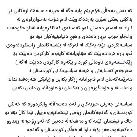
کە بەش بەحاڵی خۆم پێم وایە جگە لە حیزبە دەسەڵاتدارەکانی تر
یەکێتی پشکی شێری بەردەکەوێت لەم دۆخە نەخوازراوەی لە
ئارادایە لەسەر دەستی ئەو کەسانەی کە تاکڕەوانە لەناو حکومەت
و لەناو حیزب بڕیار دەدەن و هیچ دنیابینییەکیان نییە بۆ
سیاسەتکردن. بۆیە یەکێک لە ئەرکە لە پێشینەکانمان ڕاستکردنەوەی
ئەو بارە لارە دەبێت کە هێناویانەتە کایەوە، کارکردن دەبێت بۆ
ڕێکخستنەوەی ناوماڵی کورد و پێکەوە کارکردن دەبێت لەگەڵ
سەرجەم کەسایەتی و لایەنە سیاسییەکانی کوردستان تا
هەرێمەکەمان لەم قەیرانانە ڕزگار بکەین و ژیانێکی شەرەفمەندانە
و شایستە و خۆشگوزەران و یەکسان بۆ هاووڵاتییان دابین بکەین.
سیاسەتی چەوتی حیزبەکان و ئەم دەسەڵاتە وایکردووە کە خەڵکی
کوردستان و گەنجەکانمان ڕۆحی نیشتمانپەروەرییان تێدا کاڵ بێتە بۆ
خاک و نیشتمان، ئێمە ئەو مەشخەڵە دەبین کە ئەو ڕۆحیەتە زیندوو
دەکەینەوە، هەر بۆیە داوا لە خەڵکی کوردستان و گەنجە