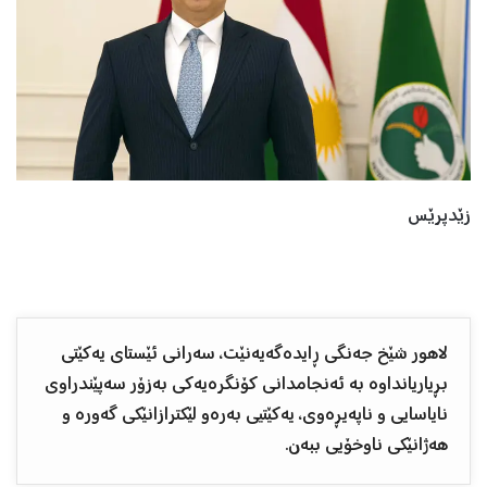
زێدپرێس
لاهور شێخ جەنگی ڕایدەگەیەنێت، سەرانی ئێستای یەکێتی
بڕیاریانداوە بە ئەنجامدانی کۆنگرەیەکی بەزۆر سەپێندراوی
نایاسایی و ناپەیڕەوی، یەکێتیی بەرەو لێکترازانێکی گەورە و
هەژانێکی ناوخۆیی ببەن.