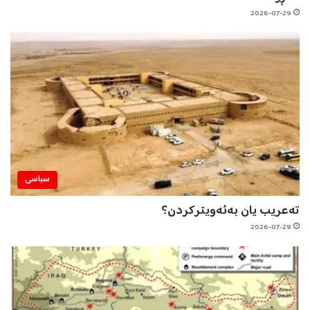
2026-07-29
سیاسی
تەعریب یان بەئەویترکردن؟
2026-07-29