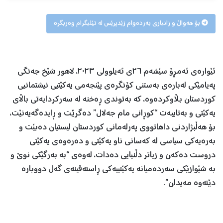
بۆ هەواڵ و زانیاری بەردەوام زێدپرێس لە تێلیگرام وەربگرە
ئێوارەی ئەمڕۆ سێشەم ٢٦ی ئەیلوولی ٢٠٢٣، لاهور شێخ جەنگی
پەیامێکی لەبارەی بەستنی کۆنگرەی پێنجەمی یەکێتیی نیشتمانیی
کوردستان بڵاوکردەوە، کە بەتوندی ڕەخنە لە سەرکردایەتی باڵای
یەکێتی و بەتایبەت “کوڕانی مام جەلال” دەگرێت و ڕایدەگەیەنێت،
بۆ هەڵبژاردنی داهاتووی پەرلەمانی کوردستان لیستیان دەبێت و
بەرەیەکی سیاسی لە کەسانی ناو یەکێتی و دەرەوەی یەکێتی
دروست دەکەن و زیاتر دڵنیایی دەدات، لەوەی “بە بەرگێکی نوێ و
بە شێوازێکی سەردەمیانە یەکێتییەکی ڕاستەقینەی گەل دووبارە
دێتەوە مەیدان”.