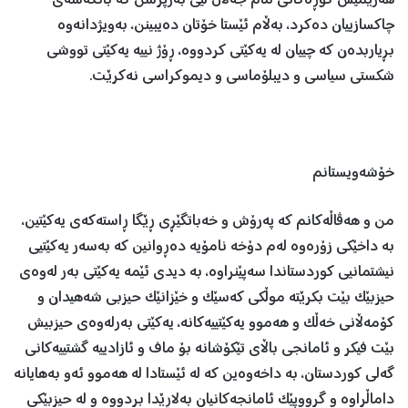
هەرێمیش كوڕەكانی مام جەلال لێی بەرپرسن كە بانگەشەی
چاكسازییان دەکرد، بەڵام ئێستا خۆتان دەیبینن، بەویژدانەوە
بڕیاربدەن کە چییان لە یەكێتی كردووە، ڕۆژ نییە یەكێتی تووشی
شكستی سیاسی و دیبلۆماسی و دیموكراسی نەكرێت.
خۆشەویستانم
من و هەڤاڵەکانم کە پەرۆش و خەباتگێڕی ڕێگا ڕاستەکەی یەکێتین،
بە داخێکی زۆرەوە لەم دۆخە نامۆیە دەڕوانین کە بەسەر یەکێتیی
نیشتمانیی کوردستاندا سەپێنراوە، بە دیدی ئێمە یەکێتی بەر لەوەی
حیزبێک بێت بکرێتە موڵکی کەسێک و خێزانێک حیزبی شەهیدان و
کۆمەڵانی خەڵک و هەموو یەکێتییەکانە، یەکێتی بەرلەوەی حیزبیش
بێت فیکر و ئامانجی باڵای تێکۆشانە بۆ ماف و ئازادییە گشتییەکانی
گەلی کوردستان، بە داخەوەین کە لە ئێستادا لە هەموو ئەو بەهایانە
داماڵراوە و گرووپێک ئامانجەکانیان بەلاڕێدا بردووە و لە حیزبێکی