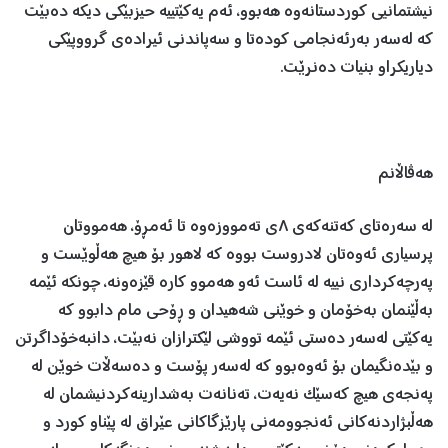
نیشتمانیی كوردستانەوە هەبوو، ئەم یەکێتییە حیزبێكی دیكە دەبێت
كە لەسەر بەرئەنجامی کودەتا و سەپاندنی ئیرادەی گرووپێكی
دیاریكراو بنیات دەنرێت.
هەڤاڵانم
لە سەرەتای کەتنەکەی ٨ی تەمووزەوە تا ئەمڕۆ، هەمووتان
پرسیاری ئەوەتان لادروست بووە کە لاهور بۆ هیچ هەڵوێست و
پەرچەکرداری نییە لە ئاست ئەو هەموو کارە قێزەونە، چونکە ئێمە
بەڵێنمان بەخۆمان و خوێنی شەهیدان و ڕۆحی مام دابوو کە
یەکێتی لەسەر دەستی ئێمە تووشی لێکترازان نەبێت، دانبەخۆداگرتن
و بێدەنگیمان بۆ ئەوەبوو کە لەسەر پۆست و دەسەڵات خوێن لە
پەنجەی هیچ کەسێک نەیەت، تەنانەت بەشدارینەکردنیشمان لە
هەڵبژاردنەکانی ئەنجوومەنی پارێزگاکانی عێراق لە پێناو کورد و