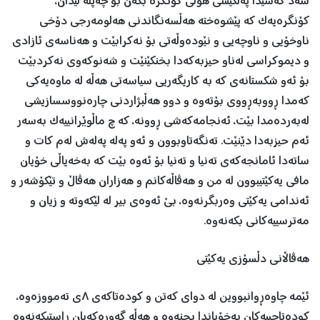
سەد کەسیدا پەلکێشی هۆڵی کۆنگرە بکەن بۆ چەپڵە لێدان،
کۆنگرەیەک کە پێشوەختە هەڵسەنگاندنی هەلومەرجی دۆخی
ناوخۆیی و ناوچەیی و نێودەوڵەتی بۆ نەکرابێت و هەناسەی ئازادی
و دیموکراسی لەناو حیزبەکەدا بخنکێنێت و شەنوکەوی نەکردبێت
بۆ ئەو شکستانەی کە بە کاریگەریی سیاسەتی هەڵە لە ماوەیەکی
کەمدا ڕووبەڕووی بۆتەوە و دوو هەڵبژاردنی چارەنووسسازیشی
لەبەردەمدا بێت، ئەنجامەکەشی ڕوونە، کە چ ماڵوێرانییەک بەسەر
ئەم ‌‌حیزبەدا دێنێت. تەنگەتاوبوون و ئەو پەلە پەلەش لەم کات و
ساتەدا ئامانجەکەی تەنیا و تەنیا بۆ ئەوە بێت کە بەخەیاڵی خۆیان
مافی یەکێتیبوون لە من و هەڤاڵەکانم و هەزاران هەڤاڵ و تێکۆشەر و
ئەندامی یەکێتی وەربگرنەوە، بێ ئەوەی بیر لە لێکەوتە و زیان و
مەترسییەکانی بکەنەوە.
هەڤاڵانی دڵسۆزی یەکێتی
ئێمە چاوەڕوانبووین لە دوای کەتن و کودەتاکەی ٨ی تەمووزەوە،
کودەتاچییەکان بەخۆیاندا بچنەوە و هەڵە گەورەکەیان ڕاستبکەنەوە