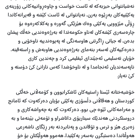
نەشیانتوانی ‌حیزبەکە لە ئاست خواست و چاوەڕوانییەکانی زۆرینەی
یەکێتییەکان بەڕێوە بەرن، نەیانتوانی لە ئاست کێشە و قەیرانەکاندا
ڕۆڵی مێژوویی یەکێتی وەک هێزێکی گەورە و یەکلاکەرەوە بۆ
چارەسەری کێشەکان لەناو حکومەتدا لە بەرژەوەندیی خەڵک پیشان
بدەن، لە جیاتی ڕاگرتنی هاوسەنگی لە پەیوەندییە ناوخۆیی و
دەرەکییەکان لەسەر بنەمای بەرژەوەندیی هاوبەش و ڕاستەقینە،
خۆیان تەسلیمی ئەجێندای ئیقلیمی کرد و چەندین کاری
ناپەسەندیان ئەنجامدا و لە ناوخۆشدا کەس نازانێ کێ دۆستە و
کێ نەیار.
خۆشبەختانە ئێستا ڕاستییەکان ئاشکرابوون و کۆمەڵانی خەڵکی
کوردستان و هەڤاڵانی دڵسۆزی یەکێتی بۆیان دەرکەوت کە ئامانج
و مەرامەکانی ئێوە چی بوو، دەرکەوت کە بە چەواشەکاری و
دروستکردنی هەندێک سیناریۆی داتاشراو و تۆمەتی بێبنەما و بە
زەبری هێز و ترس و تۆقاندن و پەنابردنە بەر ڕێگای ناشەرعی
هەوڵتاندا دەستبگرن بەسەر یەکێتیدا، هەموو هەوڵێكتان بۆ خۆ