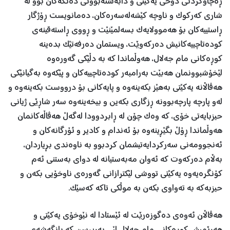
ڕەچاوکردنی دۆخی یەکێتی و دابەشنەبوونی دەنگەکان بوو لە
شاری کەرکوک و ناوچە کێشەلەسەرەکان، دەمانویست ڕۆژگار
ڕاستییەکان بۆ هەموولایەک بسەلمێنێت و ڕووی ڕاستەقینەی
کودەتاچییەکانیش دەرکەوێت، ویستمان دەرفەتێک بدەینە
کوڕەکانی مام جەلال، هەوڵماندا کە بە دڵێکی گەورەوە
لێخۆشبوونمان هەبێت بەرامبەر کودەتاچییەکان و پێکەوە بەگیانێکی
هەڤاڵانە یەکێتی بەهێز بکەینەوە و پایەکانی بۆ درووست بکەینەوە و
لەو پارچە پارچەبوونە ڕزگاری بکەین و بیخەینەوە سەر شاڕێی ژیانی
حیزبایەتی خۆی، کە وەک چۆن لە ڕابردوودا لەگەڵ هەڤاڵەکانمان
هەوڵماندا ڕۆڵ بگێڕینەوە بۆ ئەندام و کادیر و ئۆرگانەکان و
ئەنجوومەنی سەرکردایەتیشمان کردبوو بە ناوەندی بڕیاردان،
بەڵام دەرکەوت کە ئەوان مەبەستیانە لە دوای بەستنی ئەم
کۆنگرەیەوە یەکێتی تووشی لێكترازانی گەورەی ناوخۆیی بکەن و
حیزبەکە بە تەواوی بکەن بە موڵکی تاکە کەسێک.
هەڤاڵان ئەوەی دەگوزەرێت لە ئێستادا لە نێوخۆی یەكێتی و