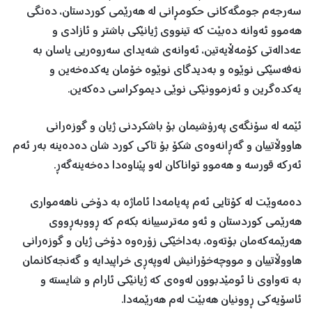
سەرجەم جومگەکانی حکومڕانی لە هەرێمی کوردستان، دەنگی
هەموو ئەوانە دەبێت کە تینووی ژیانێكی باشتر و ئازادی و
عەدالەتی كۆمەڵایەتین، ئەوانەی شەیدای سەروەریی یاسان بە
نەفەسێكی نوێوە و بەدیدگای نوێوە خۆمان یەكدەخەین و
یەكدەگرین و ئەزموونێكی نوێی دیموكراسی دەكەین.
ئێمە لە سۆنگەی پەرۆشیمان بۆ باشکردنی ژیان و گوزەرانی
هاووڵاتییان و گەڕانەوەی شکۆ بۆ تاکی کورد شان دەدەینە بەر ئەم
ئەرکە قورسە و هەموو تواناکان لەو پێناوەدا دەخەینەگەڕ.
دەمەوێت لە کۆتایی ئەم پەیامەدا ئاماژە بە دۆخی ناهەمواری
هەرێمی کوردستان و ئەو مەترسییانە بکەم کە ڕووبەڕووی
هەرێمەکەمان بۆتەوە، بەداخێکی زۆرەوە دۆخی ژیان و گوزەرانی
هاووڵاتییان و مووچەخۆرانیش لەوپەڕی خراپیدایە و گەنجەکانمان
بە تەواوی نا ئومێدبوون لەوەی کە ژیانێکی ئارام و شایستە و
ئاسۆیەکی ڕوونیان هەبێت لەم هەرێمەدا.