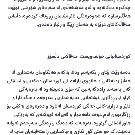
چەكەرە دەكاتەوە و ئەو مەشخەڵەی لە سەرەتای شۆڕشی نوێوە
هەڵگیرساوە کە شەوەزەنگی نائومێدییان ڕووناک کردەوە، دڵنیابن
هەڤاڵەکانتان درێژە بە هەمان ڕێگا و ڕێباز دەدەن.
کوردستانیانی خۆشەویست، هەڤاڵانی دڵسۆز
دەمەوێت پێتان ڕابگەیەنم وەک یەکەم هەنگاومان بەشداری لە
هەڵبژاردنەکانی داهاتووی پارلەمانی کوردستان دەکەین و لیستێکی
گەل پەسەند ڕادەگەیەنین کە خۆی دەبینێتەوە لە بەرەیەکی
فراوانی ڕزگاریی نیشتمانیی بە بەشداریی سەرجەم دەنگە ئازا و
دلێر و ناڕازییەکانی خەڵکی کوردستان لەناوە و دەرەوەی یەکێتی بۆ
ڕزگاربوون لەم دۆخە ناهەموار و قەیرانە قووڵانەی کە بەرۆکی
هاووڵاتییانی گرتووە، بەرەیەک کە دەنگ و ڕەنگی سەرجەم ئەوانە
دەبێت، کە خواستی گۆڕانکاری و چاکسازیی ڕاستەقینەیان هەیە لە