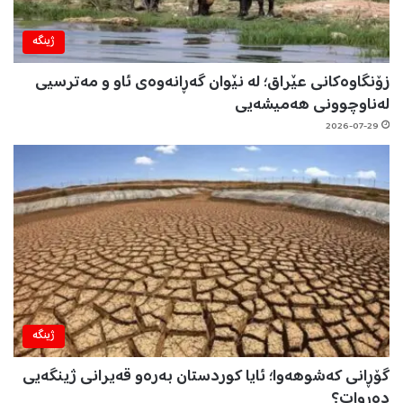
ژینگه‌
زۆنگاوەکانی عێراق؛ لە نێوان گەڕانەوەی ئاو و مەترسیی
لەناوچوونی هەمیشەیی
2026-07-29
ژینگه‌
گۆڕانی کەشوهەوا؛ ئایا کوردستان بەرەو قەیرانی ژینگەیی
دەڕوات؟