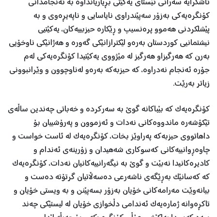
ئاشکرایە سەرانی ئێستای یەکێتی بڕیاریانداوە بە ئەنجامدانی
کۆنگرەیەکی بەزۆر سەپێندراوی نایاسایی و ناپەیڕەوی و بە
پێشلکردنی هەموو پرەنسیپ و ڕێکارە حیزبییەکان، یەکێتیی
نیشتمانیی کوردستان بەرەو لێکترازانێکی گەورە و هەژانێکی ناوخۆیی
بەرن کە هەرگیزاو هەرگیز لە مێژووی یەکێتیدا کۆنگرەیەکی لەم
جۆرە ئەنجام نەدراوە، کە ‌‌حیزبەکە بەرەو لەناوچوون و وێرانبوونی
زیاتر بەرێت.
کۆنگرەیەک کە بێباکانە گوێ بە سەرکردە و خەباتی چەندین ساڵەی
تێکۆشەرە ماندووەکانی نەدات و ئەزموون و پەرۆشییان بۆ
داهاتووی حیزبەکە پەراوێز بخات، کۆنگرەیەک لە ئاست خواست و
چاوەڕوانییەکانی کەسوکاری شەهیدان و زۆرینەی ئەندام و
کادیرەکانیدا نەبێت و گوێ بە نیگەرانییەکانیان نەدات، کۆنگرەیەک
کە کەسانێک بەڕێگەی ناشەرعی دەسەڵاتیان گرتۆتە دەست و
بیانەوێت مەرامەکانی خۆیان بەزۆر بسەپێنن و بە ویستی خۆیان و
تاکڕەوانە ژمارەیەک ئەندامی دڵخوازی خۆیان لە لیستێکی چەند