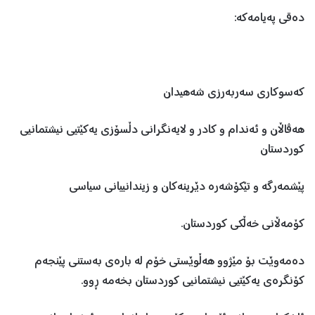
دەقی پەیامەکە:
کەسوکاری سەربەرزی شەهیدان
هەڤاڵان و ئەندام و کادر و لایەنگرانی دڵسۆزی یەکێتیی نیشتمانیی
کوردستان
پێشمەرگە و تێکۆشەرە دێرینەکان و زیندانییانی سیاسی
کۆمەڵانی خەڵکی کوردستان.
دەمەوێت بۆ مێژوو هەڵوێستی خۆم لە بارەی بەستنی پێنجەم
کۆنگرەی یەکێتیی نیشتمانیی کوردستان بخەمە ڕوو.