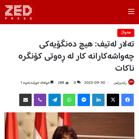
Menu
هه‌واڵ
تەلار لەتیف: هیچ دەنگۆیەکی
چەواشەکارانە کار لە ڕەوتی کۆنگرە
ناکات
زێدپرێس
2023-09-30
0
288
خولەک خوێندنەوە 1
Facebook
X
LinkedIn
Messenger
WhatsApp
Telegram
Viber
هاوبه‌شكردن به‌ ئیمه‌یڵ