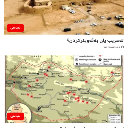
سیاسی
تەعریب یان بەئەویترکردن؟
2026-07-29
سیاسی