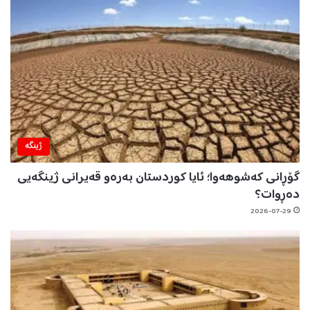
ژینگه‌
گۆڕانی کەشوهەوا؛ ئایا کوردستان بەرەو قەیرانی ژینگەیی
دەڕوات؟
2026-07-29