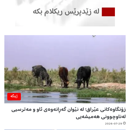
ژینگه‌
زۆنگاوەکانی عێراق؛ لە نێوان گەڕانەوەی ئاو و مەترسیی
لەناوچوونی هەمیشەیی
2026-07-29