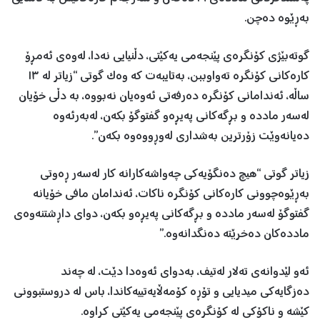
بەڕێوە دەچن.
گوتەبێژی کۆنگرەی پێنجەمی یەکێتی، دڵنیایی نەدا، لەوەی ئەمڕۆ
کارەکانی کۆنگرە تەواوببن، بەتایبەت کە وەک گوتی “زیاتر لە ١٣
ساڵە، ئەندامانی کۆنگرە دەرفەتی ئەوەیان نەبووە، بە دڵی خۆیان
لەسەر ماددە و بڕگەکانی پەیڕەو گفتوگۆ بکەن، لەبەرئەوە
دەیانەوێت زۆرترین بەشداری لەوڕووەوە بکەن”.
زیاتر گوتی “هیچ دەنگۆیەکی چەواشەکارانە کار لەسەر ڕەوتی
بەڕێوەچوونی کارەکانی کۆنگرە ناکات، ئەندامان مافی خۆیانە
گفتوگۆ لەسەر ماددە و بڕگەکانی پەیڕەو بکەن، دوای داڕشتنەوەی
ماددەکان دەخرێتە دەنگدانەوە.”
ئەو لێدوانەی تەلار لەتیف، بەدوای ئەوەدا دێت، لە چەند
دەزگایەکی میدیایی و تۆڕە کۆمەڵایەتییەکاندا، باس لە دروستبوونی
کێشە و ناکۆکی لە کۆنگرەی پێنجەمی یەکێتی کراوە.