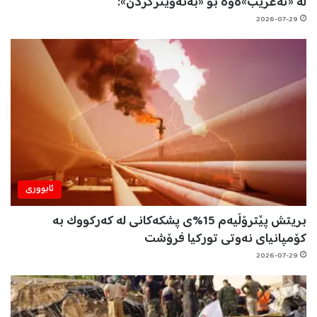
لە «تەعریب»ەوە بۆ «بەئەویترکردن»:
2026-07-29
ئابووری
بریتش پێترۆڵیەم 15%ی پشکەکانی لە کەرکووک بە
کۆمپانیای نەوتی تورکیا فرۆشت
2026-07-29