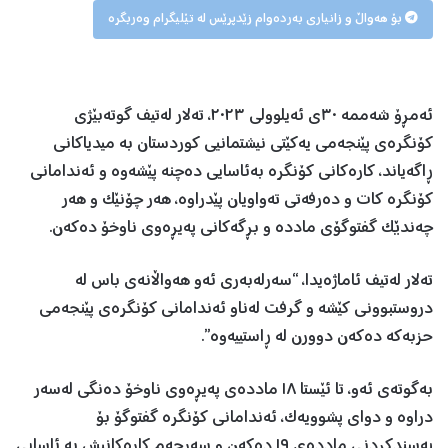
بۆ هەواڵ و زانیاری بەردەوام زێدپرێس لە تێلیگرام وەربگرە
ئەمڕۆ شەممە ٣٠ی ئەیلوولی ٢٠٢٣، تەلار لەتیف گوتەبێژی
کۆنگرەی پێنجەمی یەکێتی نیشتمانیی کوردستان بە میدیاکانی
ڕاگەیاند، کارەکانی کۆنگرە بەئاسایی دەچنە پێشەوە و ئەندامانی
کۆنگرە کات و دەرفەتی تەواویان پێدراوە، هەر چۆنێک و هەر
چەندێک گفتوگۆی ماددە و بڕگەکانی پەیڕەوی ناوخۆ دەکەن.
تەلار لەتیف ئاماژەیدا، “سەرلەبەری ئەو هەواڵانەی باس لە
دروستبوونی کێشە و گرفت لەناو ئەندامانی کۆنگرەی پێنجەمی
حزبەکە دەکەن دوورن لە ڕاستییەوە”.
بەگوتەی ئەو، تا ئێستا ١٨ ماددەی پەیڕەوی ناوخۆ دەنگی لەسەر
دراوە و دوای پشوویەک، ئەندامانی کۆنگرە گفتوگۆ بۆ
پەسندکردنی ماددەی ١٩ دەکەن و سەرجەم کارەکانیش بە ئاسایی