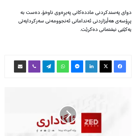
دوای پەسندکردنی ماددەکانی پەیڕەوی ناوخۆ، دەست بە
پڕۆسەی هەڵبژاردنی ئەندامانی ئەنجوومەنی سەرکردایەتی
یەکێتیی نیشتمانی دەکرێت.
Facebook
X
LinkedIn
Messenger
WhatsApp
Telegram
Viber
هاوبه‌شكردن به‌ ئیمه‌یڵ
ڕ
ۆ
ژ
ێ
ک
پ
ش
و