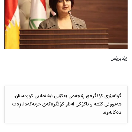
زێدپرێس
گوتەبێژی کۆنگرەی پێنجەمی یەکێتیی نیشتمانیی کوردستان،
هەبوونی کێشە و ناکۆکی لەناو کۆنگرەکەی حزبەکەدا، ڕەت
دەکاتەوە.