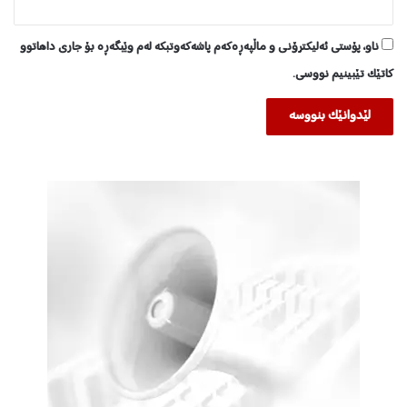
ناو، پۆستی ئەلیکترۆنی و ماڵپەڕەکەم پاشەکەوتبکە لەم وێبگەڕە بۆ جاری داهاتوو
کاتێک تێبینیم نووسی.