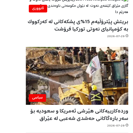
ئابووری
بریتش پێترۆڵیەم 15%ی پشکەکانی لە کەرکووک
بە کۆمپانیای نەوتی تورکیا فرۆشت
2026-07-29
سیاسی
وردەکارییەکانی هێرشی ئەمریکا و سعودیە بۆ
سەر بارەگاکانی حەشدی شەعبی لە عێراق
2026-07-29