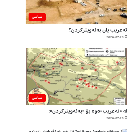
سیاسی
تەعریب یان بەئەویترکردن؟
2026-07-29
سیاسی
لە «تەعریب»ەوە بۆ «بەئەویترکردن»:
2026-07-29