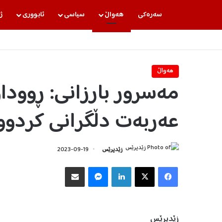
سه‌ره‌كی
هه‌واڵ
سیاسی
ئابووری
ژ
هه‌واڵ
مەسرور بارزانی: ڕوود
عەربەت دڵگرانی کردوو
زێدپرێس
2023-09-19
Facebook
X
LinkedIn
Messenger
هاوبه‌شكردن به‌ ئیمه‌یڵ
زێدپرێس