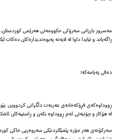
مەسرور بارزانی سەرۆکی حکوومەتی هەرێمی کوردستان، پ
ڕاگەیاند و تیایدا داوا لە لایەنە پەیوەندیدارەکان دەکات لی
دەقی پەیامەکە؛
ڕووداوەکەی فڕۆکەخانەی عەربەت دڵگرانی کردووین. پێویست
لە هۆکار و چۆنیەتی ئەم ڕووداوە بکەن و ڕاستییەکان ئاشکر
سەرکۆنەی هەر جۆرە پێشێلکردنێکی سەروەریی خاکی کوردست