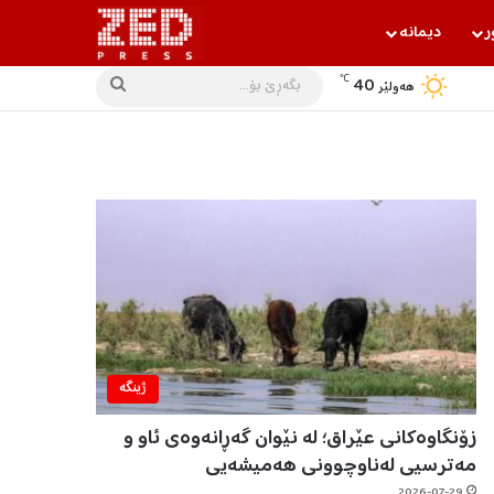
ر
دیمانه‌
℃
40
بگه‌ڕێ
هه‌ولێر
بۆ...
ژینگه‌
زۆنگاوەکانی عێراق؛ لە نێوان گەڕانەوەی ئاو و
مەترسیی لەناوچوونی هەمیشەیی
2026-07-29