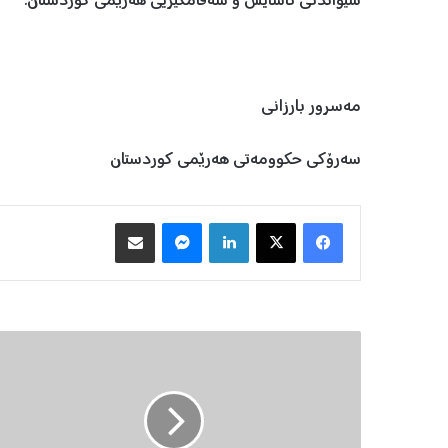
شێواندنی ئاسایش و سەقامگیریی هەرێمی کوردستان.
مەسرور بارزانی
سەرۆکی حکوومەتی هەرێمی کوردستان
Facebook
X
LinkedIn
Messenger
هاوبه‌شكردن به‌ ئیمه‌یڵ
د
ه‌
س
ه‌
ڵ
ا