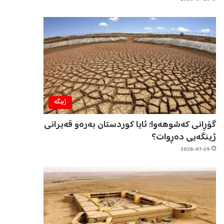
ژینگه‌
گۆڕانی کەشوهەوا؛ ئایا کوردستان بەرەو قەیرانی
ژینگەیی دەڕوات؟
2026-07-29