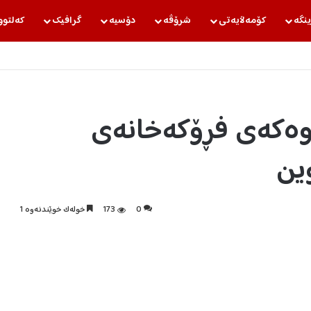
ینگه‌
كۆمه‌ڵایه‌تی
شرۆڤه‌
دۆسیه‌
گرافیك
كه‌لتوو
اوەکەی فڕۆکەخانەی
ین
0
173
خولەک خوێندنەوە 1