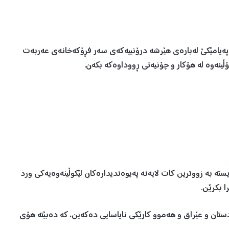
ەیامێكێ لەبارەی هێرشە درۆنییەکەی سەر فڕۆکەخانەی عەربەت
کۆڵینەوە لە هۆکار و چۆنیەتی ڕووداوەکە بکەن.
ە بە زووترین کات لایەنە پەیوەندیدارەکان لێکوڵینەوەیەکی ورد
ا بکرێن.
ان و عێراق و هەموو کارێکی نایاسایی دەکەین، کە دەبێتە هۆی