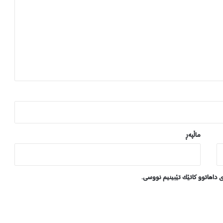
ە
ڵ
ە
ب
ج
ە
ک
ێ
ش
ە
ی
ت
ێ
ماڵپه‌ڕ
ک
ە
و
ت
ی داهاتوو کاتێک تێبینیم نووسی.
و
و
ە