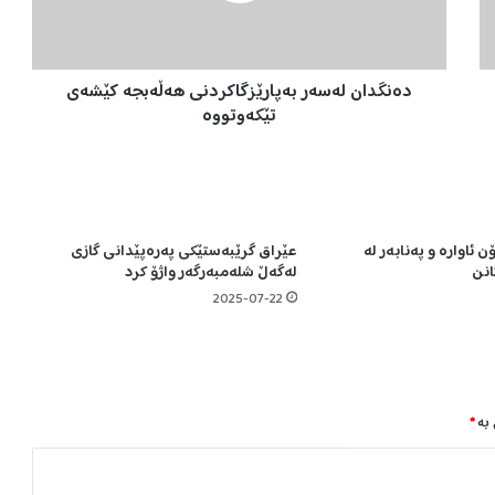
ن
ل
ە
دەنگدان لەسەر بەپارێزگاکردنی هەڵەبجە کێشەی
س
ە
تێکەوتووە
ر
ب
ە
پ
ا
ن ئاوارە و پەنابەر لە
عێراق گرێبەستێکی پەرەپێدانی گازی
ر
نن
لەگەڵ شلەمبەرگەر واژۆ کرد
ێ
ز
2025-07-22
گ
ا
ک
ر
د
 بە
*
ن
ی
ه