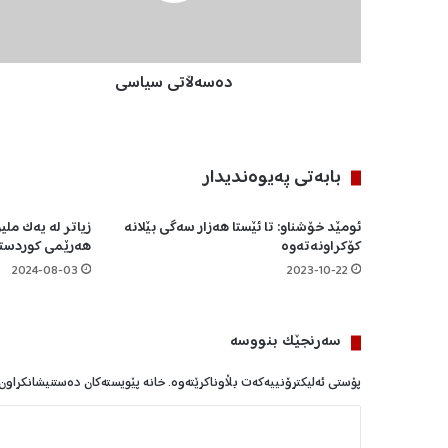
ت
ى
س
ده‌سه‌ڵاتى سیاسی
ی
ا
س
ی
بابه‌تی په‌یوه‌ندیدار
ئومێد خۆشناو: تا ئێستا هەزار سەگی بێلانە
زیاتر لە یەک ملیۆ
کۆکراونەتەوە
هەرێمی کوردستا
2024-08-03
2023-10-22
سه‌رنجێک بنووسە
پۆستی ئەلیکترۆنییەکەت بڵاوناکرێتەوە.
خانە پێویستەکان دەستنیشانکراون
ل