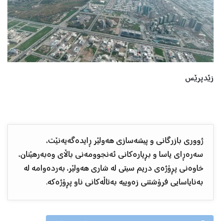
زێدپرێس
ژووری بازرگانی و پیشەسازی هەولێر ڕایدەگەیەنێت،
سەرەڕای یاسا و بڕیارەکانی ئەنجوومەنی باڵای وەبەرهێنان،
خاوەنی پڕۆژەی دریم سیتی لە شاری هەولێر، بەردەوامە لە
بەنایاسایی فرۆشتنی زەوییە بەتاڵەکانی ناو پڕۆژەکە.