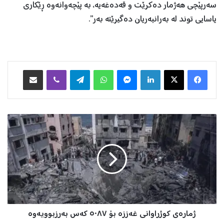
سەرپێچی هەژمار دەکرێت و قەدەغەیە، بە پێچەوانەوە ڕێکاری
یاسایی توند لە بەرانبەریان دەگیرێتە بەر”.
Facebook
X
LinkedIn
Messenger
WhatsApp
Telegram
Viber
هاوبه‌شكردن به‌ ئیمه‌یڵ
ژ
م
ا
ر
ە
ی
ک
و
ژ
ژمارەی کوژراوانی غەززە بۆ ٥٠٨٧ کەس بەرزبوویەوە
ر