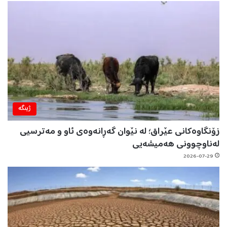
ژینگه‌
زۆنگاوەکانی عێراق؛ لە نێوان گەڕانەوەی ئاو و مەترسیی
لەناوچوونی هەمیشەیی
2026-07-29