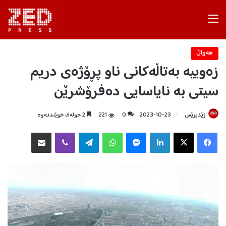
Menu
هه‌واڵ
زەوییە بەتاڵەکانی ناو پڕۆژەی دریم
سیتی بە نایاسایی دەفرۆشرێن
زێدپرێس
2023-10-23
0
221
2 خولەک خوێندنەوە
Facebook
X
LinkedIn
Messenger
WhatsApp
Telegram
Viber
هاوبه‌شكردن به‌ ئیمه‌یڵ