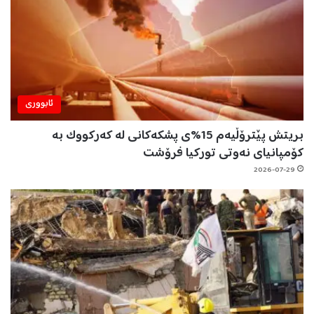
ئابووری
بریتش پێترۆڵیەم 15%ی پشکەکانی لە کەرکووک بە
کۆمپانیای نەوتی تورکیا فرۆشت
2026-07-29