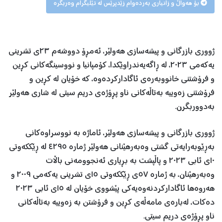
بۆ هەواڵ و زانیاری بەردەوام زێدپرێس لە تێلیگرام وەربگرە
ژووری بازرگانی و پیشەسازی هەولێر، ئەمڕۆ دووشەم ٢٣ی تشرینی
یەکەمی ٢٠٢٣، لە ڕاگەیەندراوێکدا، کۆمپانیا و نووسینگەکانی کڕین
و فرۆشتنی خانووبەرەی ئاگادارکردەوە، کە خۆیان لە کڕین و
فرۆشتنی زەوییە بەتاڵەکانی ناو پڕۆژەی دریم سیتی لە شاری هەولێر
بەدووربگرن.
ژووری بازرگانی و پیشەسازی هەولێر، ئاماژە بە نووسراوەکانی
بەڕێوبەرایەتی گشتی وەبەرهێنانی هەولێر ژمارە ٤٢٩٥ لە ڕێککەوتی
١٠ی ئابی ٢٠٢٣ و پاڵپشت بە بڕیاری ئەنجوومەنی باڵات
وەبەرهێنان، بە ژمارە ٥٧ی ڕێککەوتی ١٥ی تشرینی یەکەمی ٢٠٠٩ و
هەروەها ئاگادارکردنەوەیەکی پێشووی خۆیان لە ١٥ی ئابی ٢٠٢٣
دەکات، لەبارەی مامەڵەی کڕین و فرۆشتن بە زەوییە بەتاڵەکانی
ناو پڕۆژەی دریم سیتی.