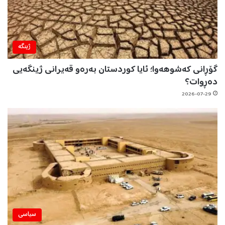
ژینگه‌
گۆڕانی کەشوهەوا؛ ئایا کوردستان بەرەو قەیرانی ژینگەیی
دەڕوات؟
2026-07-29
سیاسی