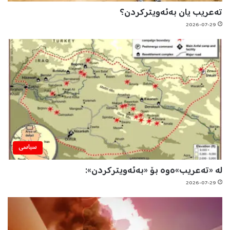
تەعریب یان بەئەویترکردن؟
2026-07-29
سیاسی
لە «تەعریب»ەوە بۆ «بەئەویترکردن»:
2026-07-29