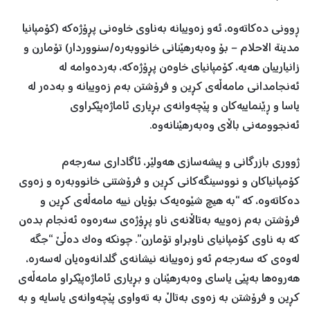
ڕوونی دەکاتەوە، ئەو زەوییانە بەناوی خاوەنی پڕۆژەکە (کۆمپانیا
مدینة الاحلام – بۆ وەبەرهێنانی خانووبەرە/سنووردار) تۆمارن و
زانیارییان هەیە، کۆمپانیای خاوەن پڕۆژەکە، بەردەوامە لە
ئەنجامدانی مامەڵەی کڕین و فرۆشتن بەم زەوییانە و بەدەر لە
یاسا و ڕێنماییەکان و پێچەوانەی بڕیاری ئاماژەپێکراوی
ئەنجوومەنی باڵای وەبەرهێنانەوە.
ژووری بازرگانی و پیشەسازی هەولێر، ئاگاداری سەرجەم
کۆمپانیاکان و نووسینگەکانی کڕین و فرۆشتنی خانووبەرە و زەوی
دەکاتەوە، کە “بە هیچ شێوەیەك بۆیان نییە مامەڵەی کڕین و
فرۆشتن بەم زەوییە بەتاڵانەی ناو پڕۆژەی سەرەوە ئەنجام بدەن
کە بە ناوی کۆمپانیای ناوبراو تۆمارن”. چونکە وەک دەڵێ “جگە
لەوەی کە سەرجەم ئەو زەوییانە نیشانەی گلدانەوەیان لەسەرە،
هەروەها بەپێی یاسای وەبەرهێنان و بڕیاری ئاماژەپێکراو مامەڵەی
کڕین و فرۆشتن بە زەوی بەتاڵ بە تەواوی پێچەوانەی یاسایە و بە