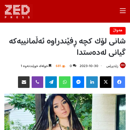
Menu
هه‌واڵ
شانی لۆک کچە ڕفێندراوە ئەڵمانییەکە
گیانی لەدەستدا
زێدپرێس
2023-10-30
0
681
خولەک خوێندنەوە 1
Facebook
X
LinkedIn
Messenger
WhatsApp
Telegram
Viber
هاوبه‌شكردن به‌ ئیمه‌یڵ