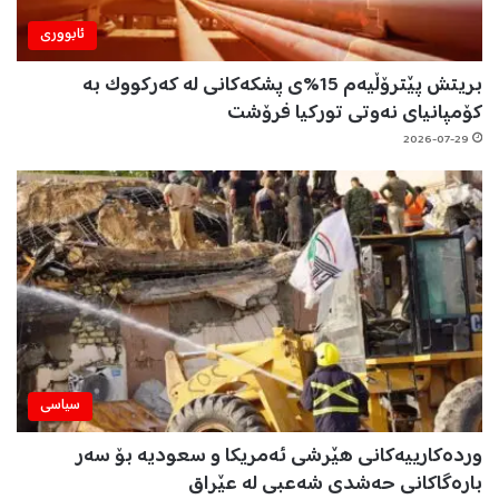
ئابووری
بریتش پێترۆڵیەم 15%ی پشکەکانی لە کەرکووک بە
کۆمپانیای نەوتی تورکیا فرۆشت
2026-07-29
سیاسی
وردەکارییەکانی هێرشی ئەمریکا و سعودیە بۆ سەر
بارەگاکانی حەشدی شەعبی لە عێراق