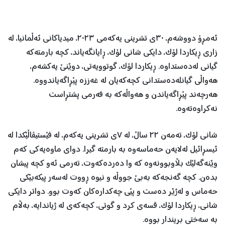
ئەمڕۆ دووشەم، ٣٠ی تشرینی یەکەمی ٢٠٢٣، میدیاکانی ئەڵمانیا، لە
زاری ڕیکاردا لۆک، دایکی شانی لۆک، ڕایانگەیاند، کچە بارمتەکە
گیانی لەدەستداوە. ڕیکاردا لۆک، گوتوویەتی، دوێنێ یەکشەم،
هەواڵی گیانلەدەستدانی کچەکەیان لە غەززە پێڕاگەیاندووە.
هەرچەند پێڕاگەیاندن و هەواڵەکە بە فەرمی پشتڕاست
نەکراوەتەوە.
شانی لۆک، تەمەن ٢٢ ساڵ، لە ٧ی تشرینی یەکەم، لە فێستیڤاڵێکدا لە
ئیسڕائیل لەلایەن حەماسەوە بە بارمتە گیرا. دوای ماوەیەکی کەم
وێنەگەلێک بڵاوبوونەوە کە وا دەردەکەوت، تەرمی ئەو کچە پیشان
بدەن. کچە گەنجەکە بەبێ جووڵە و نیوە ڕووت لەسەر پیکەبێکی
حەماس و لەژێر دەست و پێی چەکدارەکان کەوت بوو. دواتر دایکی
شانی، ڕیکاردا لۆک، قسەی کرد و گوتی، کچەکەی لە ژیاندایە، بەڵام
بە سەختی بریندار بووە.