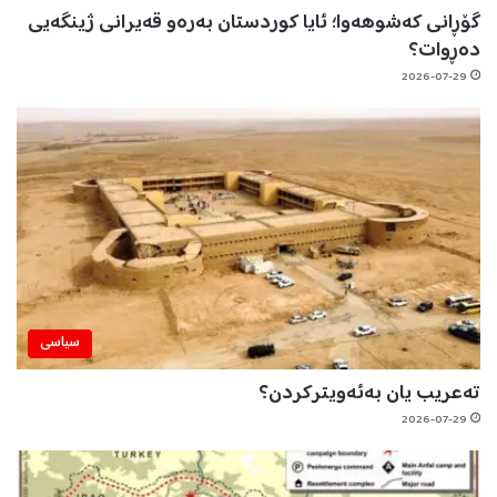
گۆڕانی کەشوهەوا؛ ئایا کوردستان بەرەو قەیرانی ژینگەیی
دەڕوات؟
2026-07-29
سیاسی
تەعریب یان بەئەویترکردن؟
2026-07-29