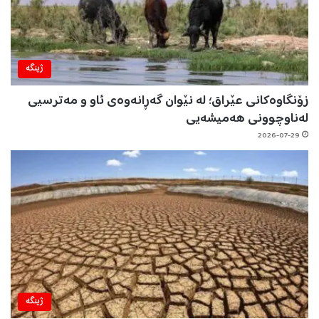
ژینگه‌
زۆنگاوەکانی عێراق؛ لە نێوان گەڕانەوەی ئاو و مەترسیی
لەناوچوونی هەمیشەیی
2026-07-29
ژینگه‌