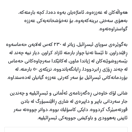
هەواڵەکان لە غەززەوە، ئاماژەیان بەوە دەدا، کچە بارمتەکە،
بەهۆی سەختی برینەکەیەوە، بۆ نەخۆشخانەیەکی غەززە
گواستراوەتەوە.
بەگوێرەی سوپای ئیسڕائیل، زیاتر لە ٢٣٠ کەس لەلایەن حەماسەوە
ڕفێندراون. تا ئێستا تەنیا چوار بارمتە ئازاد کراون. دیار نییە چەند لە
بێسەروشوێنەکان لە ژیاندا ماون، لەکاتێکدا سەرچاوەکانی حەماس
لە چەند ڕۆژی ڕابردوودا، ڕایانگەیاندووە، نزیکەی ٥٠ بارمتە، لە
بۆردمانەکانی ئیسڕائیل بۆ سەر کەرتی غەززە گیانیان لەدەستداوە.
شانی لۆک خاوەنی ڕەگەزنامەی ئەڵمانی و ئیسڕائیلییە و چەندین
جار سەردانی باپیر و داپیرەی لە شاری ڕاڤێنسبۆرگ لە بادن
ڤورتەمبێرگ کردووە. دایکی کاسۆلیک بووە، دواتر چووەتە سەر
ئایینی یەهوودی و باوکیشی جوویەکی ئیسڕائیلییە.