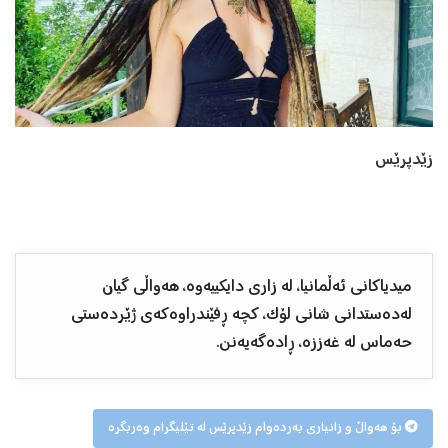
زێدپرێس
میدیاکانی ئەڵمانیا، لە زاری دایکییەوە، هەواڵی گیان
لەدەستدانی شانی لۆک، کچە ڕفێندراوەکەی ژێردەستی
حەماس لە غەززە، ڕادەگەیەنن.
بۆ هەواڵ و زانیاری بەردەوام زێدپرێس لە تێلیگرام وەربگرە