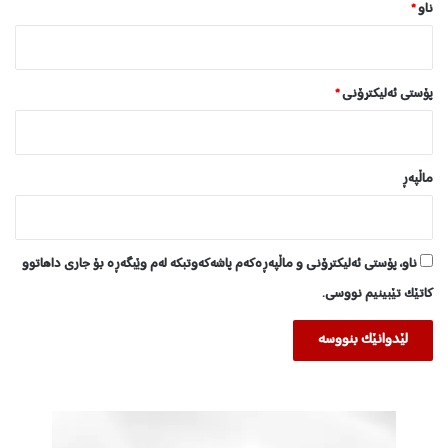
ناو
*
پۆستی ئەلیکترۆنی
*
ماڵپه‌ڕ
ناو، پۆستی ئەلیکترۆنی و ماڵپەڕەکەم پاشەکەوتبکە لەم وێبگەڕە بۆ جاری داهاتوو
کاتێک تێبینیم نووسی.