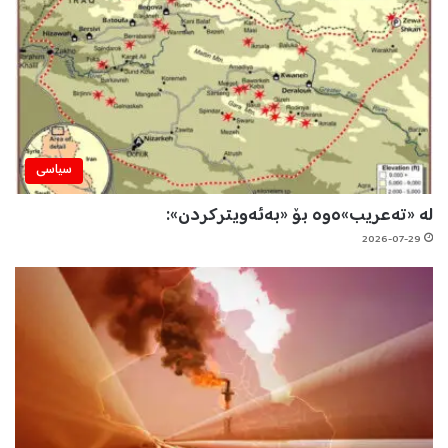
سیاسی
لە «تەعریب»ەوە بۆ «بەئەویترکردن»:
2026-07-29